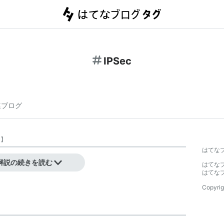
IPSec
連ブログ
く
】
はてな
解説の続きを読む
はてな
はてな
Copyrig