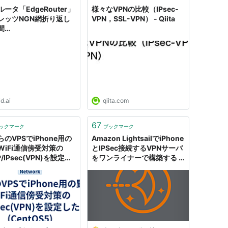
ータ「EdgeRouter」
様々なVPNの比較（IPsec-
レッツNGN網折り返し
VPN，SSL-VPN） - Qiita
間
PN（L2TPv3/IPSec
r IPv6）を構築する
id.ai
qiita.com
67
ックマーク
ブックマーク
のVPSでiPhone用の
Amazon LightsailでiPhone
WiFi通信傍受対策の
とIPSec接続するVPNサーバ
P/IPsec(VPN)を設定し
をワンライナーで構築する |
(CentOS5) -
DevelopersIO
i_no のメモ