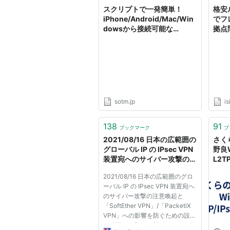
スクリプトで一発簡単！
格安ル
iPhone/Android/Mac/Win
でフ
dowsから接続可能な
拠点
L2TP/IPSecなVPN環境を構
L2V
築する
ove
sotm.jp
is
138
91
ブックマーク
ブ
2021/08/16 日本の広範囲の
さくら
グローバル IP の IPsec VPN
野良
装置宛へのサイバー攻撃の注
L2T
意喚起と「SoftEther
たメモ
2021/08/16 日本の広範囲のグロ
VPN」/「PacketiX VPN」へ
nor
ーバル IP の IPsec VPN 装置宛へ
の影響を防ぐための設定の確
のサイバー攻撃の注意喚起と
認のお願い・新ビルドのお知
「SoftEther VPN」/「PacketiX
らせ - SoftEther VPN プロ
VPN」への影響を防ぐための設定
ジェクト
の確認のお願い・新ビルドのお知