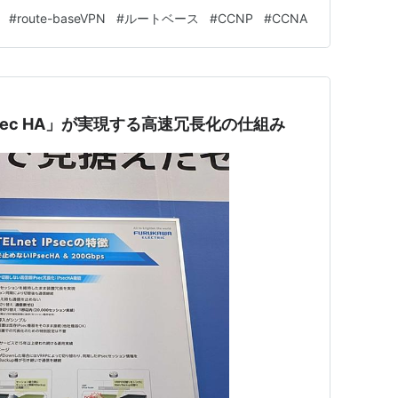
で設定を行いました。 IKEグループを作成する ESPグル
#
route-baseVPN
#
ルートベース
#
CCNP
#
CCNA
を行う トンネル定義の作成を行う VPNインタフ…
「IPsec HA」が実現する高速冗長化の仕組み