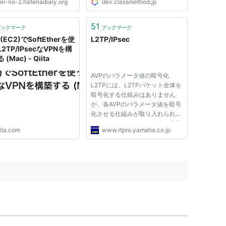
ori-no-2.hatenadiary.org
dev.classmethod.jp
51
ブックマーク
ブックマーク
(EC2)でSoftEtherを使
L2TP/IPsec
2TP/IPsecなVPNを構
(Mac) - Qiita
AVPのパラメータ値の暗号化
L2TPには、L2TPパケット全体を
暗号化する仕組みはありません
が、各AVPのパラメータ値を暗号
化させる仕組みが取り入れられて
います。AVPパラメータ値の暗号
ita.com
www.rtpro.yamaha.co.jp
化には、属性番号36のRandom
Vector AVPで通知されるRandom
Vectorおよびその属性番号(36)
と、LACとLNSで事前に共有する
パスフレーズの3...