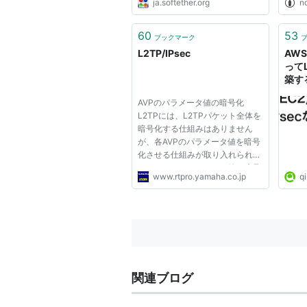
ja.softether.org
n
らせ はじめに 本ドキュメント
は、2021/08/16 公開
の 「SoftEther VPN」/
60
53
ブックマーク
「PacketiX VPN」の Ver 4.37
L2TP/IPsec
AWS
Build 9758 Beta に関連する...
ってL
築する 
AVPのパラメータ値の暗号化
L2TPには、L2TPパケット全体を
暗号化する仕組みはありません
が、各AVPのパラメータ値を暗号
化させる仕組みが取り入れられて
います。AVPパラメータ値の暗号
www.rtpro.yamaha.co.jp
qi
化には、属性番号36のRandom
Vector AVPで通知されるRandom
Vectorおよびその属性番号(36)
と、LACとLNSで事前に共有する
パスフレーズの3...
関連ブログ