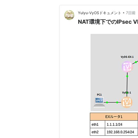
•
Yulyu-VyOSドキュメント
7日前
NAT環境下でのIPsec 