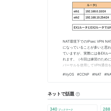
NAT環境下でのIPsec VPN
になっていることが多いと思わ
ていますが、実際には各EXル
れます。（今回は練習のためにV
バーサルを使用してVPN通信を
はデフォルトで有効になって
#
VyOS
#
CCNP
#
NAT
#
NA
ん。ですが、次の点に注意して設定を
ゲ…
ネットで話題
340
288
ブックマーク