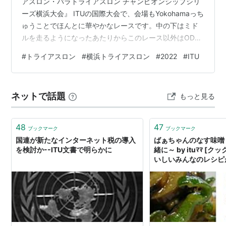
アスロン・パラトライアスロン チャンピオンシップシリ
ーズ横浜大会』 ITUの国際大会で、会場もYokohamaっち
ゅうことでほんとに華やかなレースです。中の下はミド
ルを走るようになったあたりからこのレース以外はODは
走っていなくて、毎年気合いを入れてエントリーしてい
#
トライアスロン
#
横浜トライアスロン
#
2022
#
ITU
るレースの一つです。 2022年はなんと記念すべき五回目
の出場という事で、初ODだった1回目当時はまだ1500m
泳ぐのがギリギリだった中の下が5回を経てどのくらい成
ネットで話題
もっと見る
長できたのかも含めて報告したいと思います。 地元開催
の豪華な大型レース！ コロナ禍終盤 今回は… スイム…
48
47
ブックマーク
ブックマーク
国連が新たなインターネット税の導入
ばぁちゃんのなす味噌
を検討か--ITU文書で明らかに
緒に～ by ituﾏﾏ [
いしいみんなのレシピ