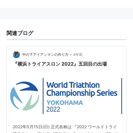
ITU
(
社会
)
【
あいてぃゆう
】
国際電気通信連合
（英文表記：International
Telecommunication Union）の略称。
国際連合
（
国連
）の専門機関。
関連ブログ
電気通信に関する標準化を推進している組織（
ITU-T
）
などがある。
•
中の下アイアンマンの作り方
4年前
『横浜トライアスロン 2022』五回目の出場
2022年5月15日(日) 正式名称は 『2022 ワールドトライ