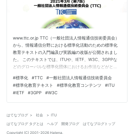
www.ttc.or.jp TTC（一般社団法人情報通信技術委員会）
から、情報通信分野における標準化活動のための標準化
教育テキストの入門編及び実践編の改版が公開されまし
た。 このテキストでは、ITUや、IETF、W3C、3GPPな
どのグローバルな標準化団体におけるお作法などがとて
も詳しくわかりやすく整理されています。 標準化の意義
#
標準化
#
TTC
#
一般社団法人情報通信技術委員会
や、標準化団体の概要、標準化の事例など、標準化活動
#
標準化教育テキスト
#
標準化教育コンテンツ
#
ITU
にとても役立つ内容ばかりです。 グローバルな標準化活
#
IETF
#
3GPP
#
W3C
動で使用される英語の解説などはとても重宝すると思い
ます。 分量は多いですが、辞書的・参考書的に、少しず
つ、つまみ食いしながらでも読んでいただければ、標準
はてなブログ
>
社会
>
ITU
化活動への理解…
はてなブログ タグとは
ヘルプ
開発ブログ
はてなブログトップ
Copyright (C) 2001-
2026
Hatena.