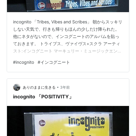
incognito 「Tribes, Vibes and Scribes」 朝からスッキリ
しない天気で、行きも帰りもほんの少しだけ降られた。
他にネタがないので、インコグニートのアルバムを貼っ
ておきます。 トライブス、ヴァイヴス+スクラ アーティ
スト:インコグニート マーキュリー・ミュージックエンタ
テインメント Amazon www.youtube.com
#
incognito
#
インコグニート
www.youtube.com コリブリ インコグニート ジャズ
¥255 provided courtesy of iTunes チェンジ インコグニ
ート ジャズ ¥255 provided courtesy of iTunes Rive…
•
ありのままに生きる
3年前
incognito 「POSITIVITY」