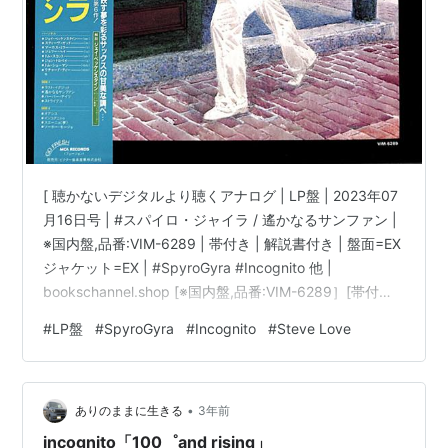
[ 聴かないデジタルより聴くアナログ | LP盤 | 2023年07
月16日号 | #スパイロ・ジャイラ / 遙かなるサンファン |
※国内盤,品番:VIM-6289 | 帯付き | 解説書付き | 盤面=EX
ジャケット=EX | #SpyroGyra #Incognito 他 |
bookschannel.shop [※国内盤,品番:VIM-6289］[帯付き]
[解説書付き※多少傷み有][盤面=EX:多少キズ有］［ジャ
#
LP盤
#
SpyroGyra
#
Incognito
#
Steve Love
ケット=EX］［※保護内袋を新品交換して配送致します］
※［店舗併売の為、時間差で売切れの場合がございます。
何卒ご了承の上ご注文をお願い申し上げます］ [スポンサ
•
ードリンク] …
ありのままに生きる
3年前
incognito「100゜and rising」