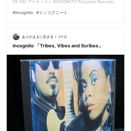
06-06) アーティスト:INCOGNITO Polygram Records
Amazon www.youtube.com Where Did We Go Wrong?
#
incognito
#
インコグニート
(feat. Joy Malcolm) インコグニート ポップ ¥255
provided courtesy of iTunes Good Love (feat.…
•
ありのままに生きる
3年前
incognito 「Tribes, Vibes and Scribes」