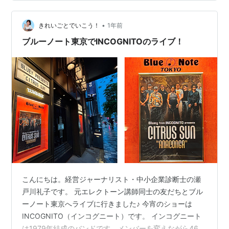
ュージックの要素をまとめ上げた非常に完成度の高い作
品です。
•
きれいごとでいこう！
1年前
ブルーノート東京でINCOGNITOのライブ！
こんにちは。経営ジャーナリスト・中小企業診断士の瀬
戸川礼子です。 元エレクトーン講師同士の友だちとブル
ーノート東京へライブに行きました♪ 今宵のショーは
INCOGNITO（インコグニート）です。 インコグニート
は1979年結成のバンドです。メンバーを変えながら46年