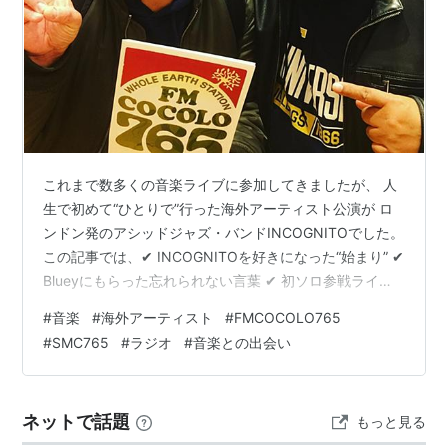
これまで数多くの音楽ライブに参加してきましたが、 人
生で初めて“ひとりで”行った海外アーティスト公演が ロ
ンドン発のアシッドジャズ・バンドINCOGNITOでした。
この記事では、✔ INCOGNITOを好きになった“始まり” ✔
Blueyにもらった忘れられない言葉 ✔ 初ソロ参戦ライブ
の体験 ✔ 初心者向けおすすめ曲をまとめています。
#
音楽
#
海外アーティスト
#
FMCOCOLO765
INCOGNITOを知っている人にも、 これから聴いてみた
#
SMC765
#
ラジオ
#
音楽との出会い
い方にも、小さな“音楽の灯り”のような 記事になれば嬉
しいです。 INCOGNITOとはどんなバンド？ あの日の偶
然が、INCOGNITOとのすべての始まりだった Blueyから
ネットで話題
もっと見る
もらったサインの言葉が、今…