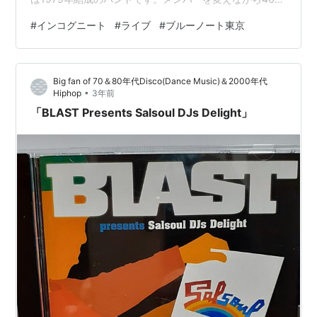
もやっているからか、あるいはこういう場でのライブは
#
インコグニート
#
ライブ
#
ブルーノート東京
高価格だからなのか、中高年のファンが多かったです。
白髪で着物姿かつノリノリの女性もいて、素敵でした。
「インコグニート」のジャンルは、アシッド・ジャズ、
Big fan of 70＆80年代Disco(Dance Music)＆2000年代
ファンクジャズ。 このジャンルでは、後発のバンド
•
Hiphop
3年前
「ザ・ブラン・ニュー・ヘヴィーズ」のほうが知られて
「BLAST Presents Salsoul DJs Delight」
いるかもしれません。 どちらもカ…