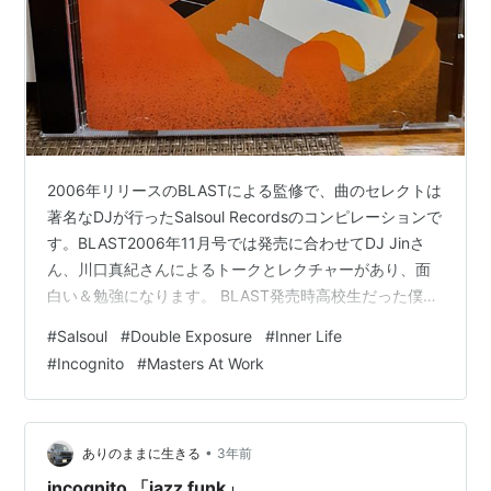
2006年リリースのBLASTによる監修で、曲のセレクトは
著名なDJが行ったSalsoul Recordsのコンピレーションで
す。BLAST2006年11月号では発売に合わせてDJ Jinさ
ん、川口真紀さんによるトークとレクチャーがあり、面
白い＆勉強になります。 BLAST発売時高校生だった僕は
「サルソウル？なにそれおいしいの？」状態だったため
#
Salsoul
#
Double Exposure
#
Inner Life
記事はスルーしていましたが、後年ディスコものに手が
#
Incognito
#
Masters At Work
伸びるようになってから改めて知り、このコンピを買い
ました。惜しむらくはサルソウルを知らなかった頃に、
Grandmaster FlashのサルソウルMixCDが400円くらいで
あったのにスルーしてしまったこ…
•
ありのままに生きる
3年前
incognito 「jazz funk」