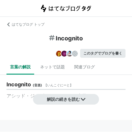
はてなブログ トップ
Incognito
このタグでブログを書く
言葉の解説
ネットで話題
関連ブログ
Incognito
(
音楽
)
【
いんこぐにーと
】
アシッド・ジャズのバンド。よく来日する。
解説の続きを読む