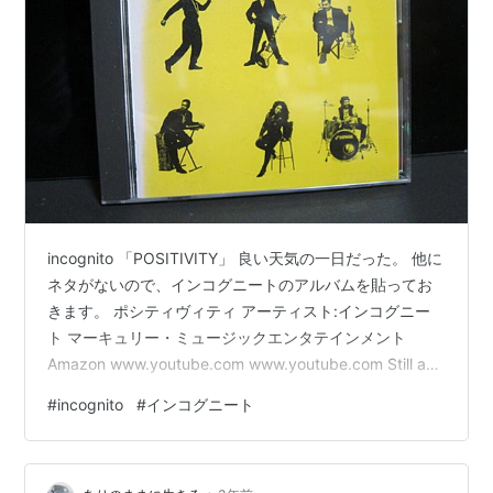
incognito 「POSITIVITY」 良い天気の一日だった。 他に
ネタがないので、インコグニートのアルバムを貼ってお
きます。 ポシティヴィティ アーティスト:インコグニー
ト マーキュリー・ミュージックエンタテインメント
Amazon www.youtube.com www.youtube.com Still a
Friend of Mine インコグニート ジャズ ¥255 provided
#
incognito
#
インコグニート
courtesy of iTunes Smiling Faces インコグニート ジャ
ズ ¥255 provided courtesy of iTunes Where Do We Go
from …