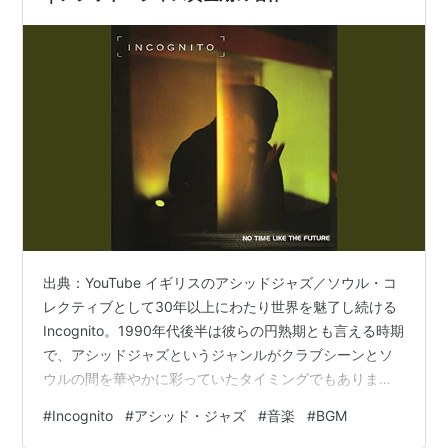
出典：YouTube イギリスのアシッドジャズ／ソウル・コ
レクティブとして30年以上にわたり世界を魅了し続ける
Incognito。1990年代後半は彼らの円熟期とも言える時期
で、アシッドジャズというジャンルがクラブシーンとソ
ウルの間を華やかに彩っていたタイミングでもありま
す。その中で1999年にリリースされた『No Time Like
#
Incognito
#
アシッド・ジャズ
#
音楽
#
BGM
The Future』は、ファンク、ソウル、アフロ、ダンスミ