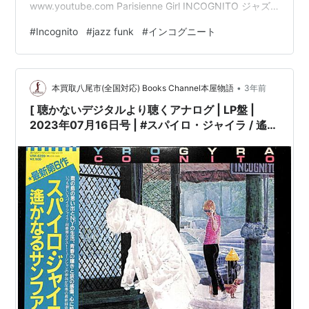
www.youtube.com Parisienne Girl INCOGNITO ジャズ
¥255 provided courtesy of iTunes Summers Ended
#
Incognito
#
jazz funk
#
インコグニート
INCOGNITO ジャズ ¥255 provided courtesy of iTunes
Shine On INCOGNITO ジャズ ¥255 provi…
•
本買取八尾市(全国対応) Books Channel本屋物語
3年前
[ 聴かないデジタルより聴くアナログ | LP盤 |
2023年07月16日号 | #スパイロ・ジャイラ / 遙か
なるサンファン | ※国内盤,品番:VIM-6289 | 帯付
き | 解説書付き | 盤面=EX ジャケット=EX |
#SpyroGyra #Incognito 他 |