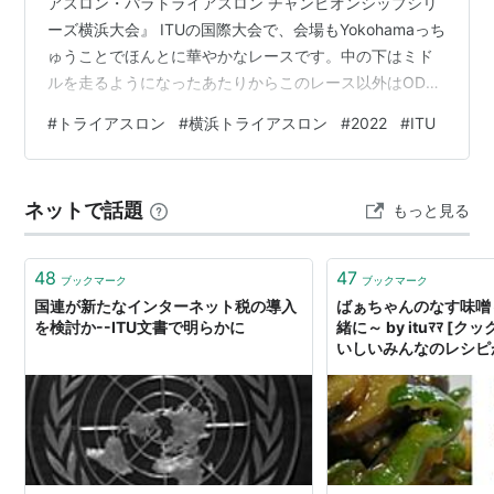
アスロン・パラトライアスロン チャンピオンシップシリ
ーズ横浜大会』 ITUの国際大会で、会場もYokohamaっち
ゅうことでほんとに華やかなレースです。中の下はミド
ルを走るようになったあたりからこのレース以外はODは
走っていなくて、毎年気合いを入れてエントリーしてい
#
トライアスロン
#
横浜トライアスロン
#
2022
#
ITU
るレースの一つです。 2022年はなんと記念すべき五回目
の出場という事で、初ODだった1回目当時はまだ1500m
泳ぐのがギリギリだった中の下が5回を経てどのくらい成
ネットで話題
もっと見る
長できたのかも含めて報告したいと思います。 地元開催
の豪華な大型レース！ コロナ禍終盤 今回は… スイム…
48
47
ブックマーク
ブックマーク
国連が新たなインターネット税の導入
ばぁちゃんのなす味噌
を検討か--ITU文書で明らかに
緒に～ by ituﾏﾏ [
いしいみんなのレシピ