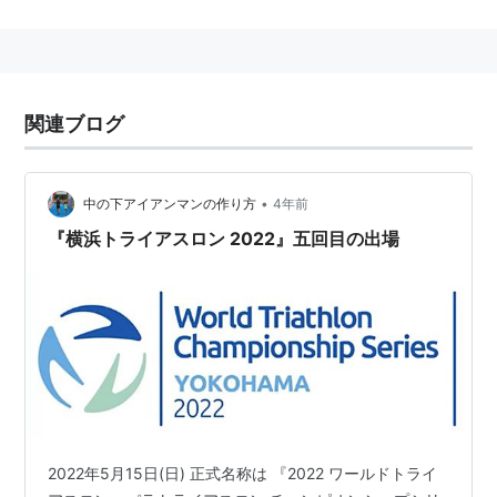
ITU
(
社会
)
【
あいてぃゆう
】
国際電気通信連合
（英文表記：International
Telecommunication Union）の略称。
国際連合
（
国連
）の専門機関。
関連ブログ
電気通信に関する標準化を推進している組織（
ITU-T
）
などがある。
•
中の下アイアンマンの作り方
4年前
『横浜トライアスロン 2022』五回目の出場
2022年5月15日(日) 正式名称は 『2022 ワールドトライ