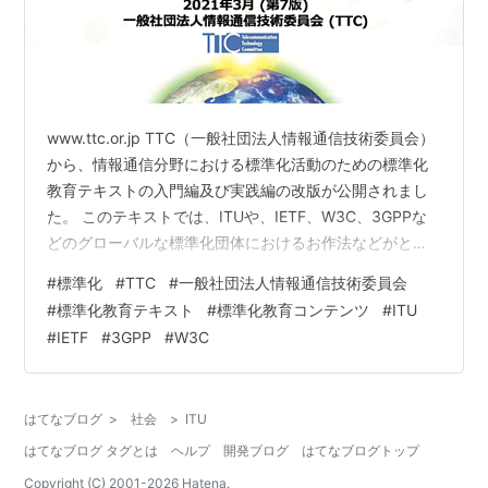
www.ttc.or.jp TTC（一般社団法人情報通信技術委員会）
から、情報通信分野における標準化活動のための標準化
教育テキストの入門編及び実践編の改版が公開されまし
た。 このテキストでは、ITUや、IETF、W3C、3GPPな
どのグローバルな標準化団体におけるお作法などがとて
も詳しくわかりやすく整理されています。 標準化の意義
#
標準化
#
TTC
#
一般社団法人情報通信技術委員会
や、標準化団体の概要、標準化の事例など、標準化活動
#
標準化教育テキスト
#
標準化教育コンテンツ
#
ITU
にとても役立つ内容ばかりです。 グローバルな標準化活
#
IETF
#
3GPP
#
W3C
動で使用される英語の解説などはとても重宝すると思い
ます。 分量は多いですが、辞書的・参考書的に、少しず
つ、つまみ食いしながらでも読んでいただければ、標準
はてなブログ
>
社会
>
ITU
化活動への理解…
はてなブログ タグとは
ヘルプ
開発ブログ
はてなブログトップ
Copyright (C) 2001-
2026
Hatena.