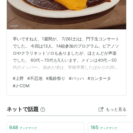
早いですねえ、1週間が。 7/26(土)は、門下生コンサート
でした。 今回は13人、14組参加のプログラム。ピアノソ
ロやクラリネットソロもありましたが、ほとんどが声楽
でした。 60代～70代も5人います。メインは40代～50
代のメンバー。 始めた頃は、学校卒業したばかりの20代
半ばの若者も数人いました。 順調に成長して、その子た
#
上野
#
不忍池
#
風鈴祭り
#
バッハ
#
カンタータ
ちは今や子育て真っ最中のお母さんたち。 そして、私と
#
J-COM
同世代のメンバーも順調にシニアになっています(笑) で
も、このシニアメンバーの歌がレベルが高いのです。声
はもちろん、過ごしてきた人生が出るような深い味のあ
ネットで話題
もっと見る
る歌なんです。 今回は、終了後の師匠のメールが、「皆
さん、よく集…
648
165
ブックマーク
ブックマーク