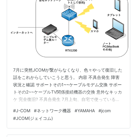
7月に突然JCOMが繋がらなくなり、色々やって復旧した
話をこれからしていこうと思う。 内容 不具合発生 障害
状況と確認 サポートその1~~ケーブルモデム交換 サポー
トその2~~ケーブルTV関係接続機器の交換 意外なキッカ
ケ 完全復旧? 不具合発生 7月上旬、自宅で使っている
Chrome Bookで電子書籍をダウンロードしようとしたら
#
J-COM
#
ネットワーク機器
#
YAMAHA
#
jcom
ネットワークエラーで途中終了し「なんだダウンロード
#
JCOM(ジェイコム)
失敗したか、再度ダウンロードだな」とダウンロードを
かけたところ今度は全くダウンロードができず「サーバ
が混んでるか、混むのが解消するまでSNSでも見るか」