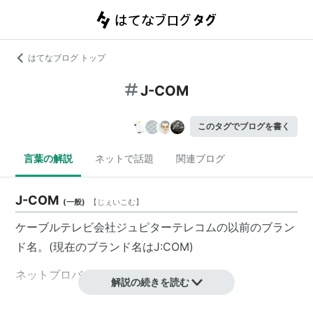
はてなブログ トップ
J-COM
このタグでブログを書く
言葉の解説
ネットで話題
関連ブログ
J-COM
(
一般
)
【
じぇいこむ
】
ケーブルテレビ会社ジュピターテレコムの以前のブラン
ド名。(現在のブランド名はJ:COM)
ネットプロバイダー、電話もやってる。
解説の続きを読む
２００４年になって非公開で大きく規制が掛かり、ネッ