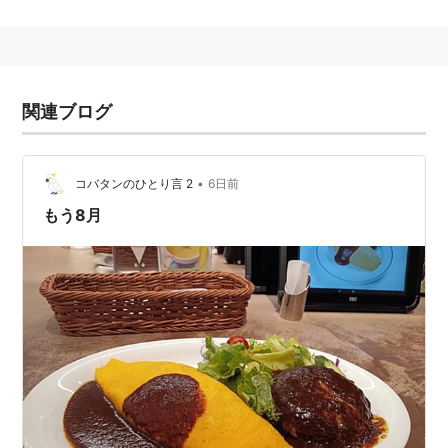
ト上で話題になっている。
主な規制対象は、大型掲示板２チャンネルのテンプレー
トより、
Winny
関連ブログ
WinMX
うたたね
Yahooメッセンジャー
•
コバタンのひとり言 2
6日前
MSNメッセンジャー
もう8月
X-BOX鉄騎などのオンラインゲーム
リネージュIIなどのオンラインゲーム
となっている。