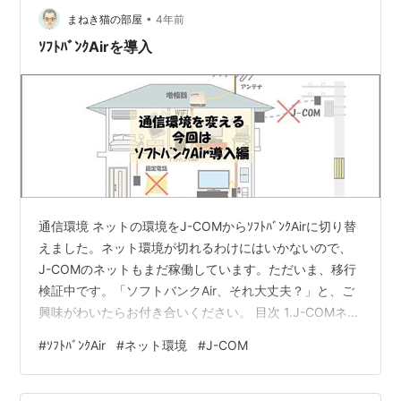
とSNSのビューワーを立ち上げたらこちらも接続できな
•
まねき猫の部屋
4年前
いという表示…
ｿﾌﾄﾊﾞﾝｸAirを導入
通信環境 ネットの環境をJ-COMからｿﾌﾄﾊﾞﾝｸAirに切り替
えました。ネット環境が切れるわけにはいかないので、
J-COMのネットもまだ稼働しています。ただいま、移行
検証中です。「ソフトバンクAir、それ大丈夫？」と、ご
興味がわいたらお付き合いください。 目次 1.J-COMネッ
トは良く切れる 2.通信インフラを見直す 3.ｿﾌﾄﾊﾞﾝｸAirを
#
ｿﾌﾄﾊﾞﾝｸAir
#
ネット環境
#
J-COM
稼働させる 4.おわりに 1.J-COMネットは良く切れる 我
が家は、ネットも、TVの信号も、電話もJ-COMです。
事情を話すと長くなるのですが、少しお付き合いくださ