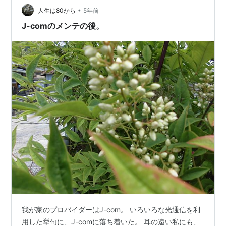
•
い。 家を買った当時は、テレビはアナログ放送全盛の時
人生は80から
5年前
代でした。その団地は、近くに…
J-comのメンテの後。
我が家のプロバイダーはJ-com。 いろいろな光通信を利
用した挙句に、J-comに落ち着いた。 耳の遠い私にも、