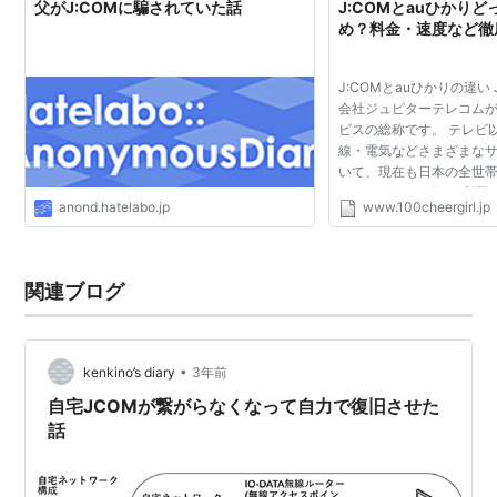
父がJ:COMに騙されていた話
J:COMとauひかり
め？料金・速度など徹
J:COMとauひかりの違い
会社ジュピターテレコム
ビスの総称です。 テレビ
線・電気などさまざまな
いて、現在も日本の全世帯
J:COMのサービスを利
anond.hatelabo.jp
www.100cheergirl.jp
います。 また、J:COMで
線の提供も始まりました。 た
関連ブログ
•
kenkino’s diary
3年前
自宅JCOMが繋がらなくなって自力で復旧させた
話