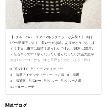
【JクルーのバーズアイVネックニットが入荷！】 本日
UPの新商品です！ご覧いただき誠にありがとうございま
す！本日も東京は快晴！清々しいですね！週末は30度近
くなるそうです！寒くなったり暑くなったり気温の差が
大きいのでコロナもですが風邪も引かないように皆様ご
自愛下さい！さて！そんな秋の装いに何か良いニットは
#
IDENTITY
#
アイデンティティー
ないかな？っと探されている方！必見です！間違いない
#
古着屋アイデンティティー
#
古着
#
古着屋
古着ニット！Jクルー！しかも定番なのにいざ探すと意外
#
古着通販
#
JCrew
#
Jクルー
#
Jクルー古着
と見つからない"バーズアイ"！是非じっくりとご覧下さ
#
Jクルーコーデ
いませ！ 「J.Crew(J.クルー)」 90s 旧タグ バーズアイ
ラムズウール100% Vネック ニット [2111009] Jクルー
の…
関連ブログ