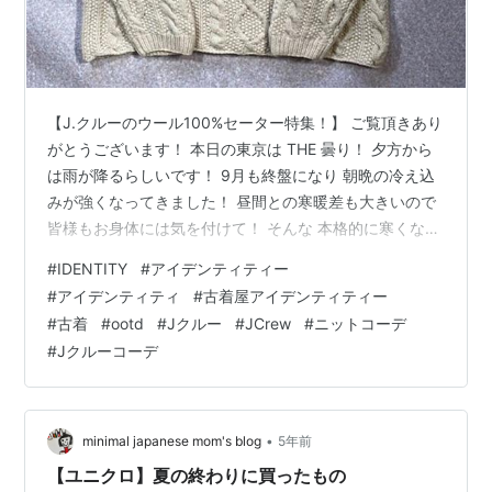
【J.クルーのウール100%セーター特集！】 ご覧頂きあり
がとうございます！ 本日の東京は THE 曇り！ 夕方から
は雨が降るらしいです！ 9月も終盤になり 朝晩の冷え込
みが強くなってきました！ 昼間との寒暖差も大きいので
皆様もお身体には気を付けて！ そんな 本格的に寒くなる
今の時期からオススメしたいアイテムは 古着の定番！ J
#
IDENTITY
#
アイデンティティー
クルー！ 好きな人も多いのではないでしょうか！？ 今回
#
アイデンティティ
#
古着屋アイデンティティー
はウール１００％の 使えるやつを揃えました！ 是非じっ
#
古着
#
ootd
#
Jクルー
#
JCrew
#
ニットコーデ
くりとご覧下さいませ！ 「J.Crew(J.クルー)」ラムズウ
#
Jクルーコーデ
ール アイボリー アラン フィッシャーマンズセーター ニ
ット [2011033] J.Crew(…
•
minimal japanese mom's blog
5年前
【ユニクロ】夏の終わりに買ったもの