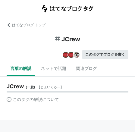
はてなブログ トップ
JCrew
このタグでブログを書く
言葉の解説
ネットで話題
関連ブログ
JCrew
(
一般
)
【
じぇいくるー
】
このタグの解説について