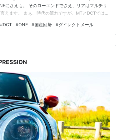
NEにさえも。 そのローエンドでさえ、リアはマルチリ
言えます。 まぁ、時代の流れですが、MTとDCTでは
かなデス。 まぢで国産回帰するかな(´ﾟдﾟ｀)
#
DCT
#
ONE
#
国産回帰
#
ダイレクトメール
MPRESSION