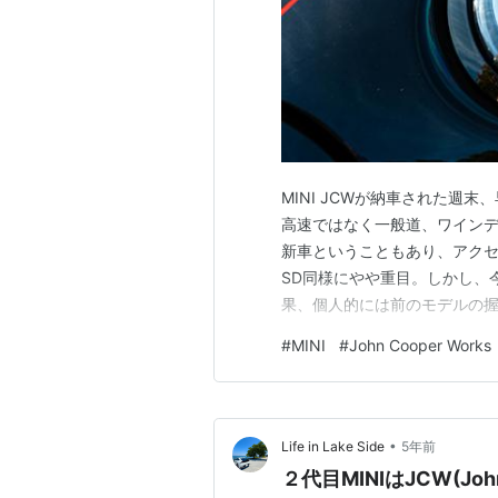
MINI JCWが納車された週
高速ではなく一般道、ワインデ
新車ということもあり、アクセ
SD同様にやや重目。しかし、
果、個人的には前のモデルの握
れないが、BMWのM SPOR
#
MINI
#
John Cooper Works
ンションは流石に硬さは否め
トタイヤを考慮するとこの程度
•
Life in Lake Side
5年前
２代目MINIはJCW(John 