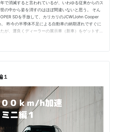
数年で消滅すると言われているが、いわゆる従来からのス
世の中から姿を消すのはほぼ間違いないと思う。 そん
PER SDを手放して、カリカリのJCW(John Cooper
決心。 昨今の半導体不足による自動車の納期遅れですぐに
ったが、運良くディーラーの展示車（新車）をゲットする
となった。 正直なところ希望していた車体色ではない
ミラーは装着されていてスポーツ感満載の雰囲気でまず
ニ編１