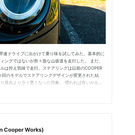
末、早速ドライブに出かけて乗り味を試してみた。基本的に
ィングではないが所々急な山坂道を走行した。 まだ、
ルは控え気味で走行。ステアリングは以前のCOOPER
今回のモデルでステアリングデザインが変更された結
り具合より少々悪くなった印象。 慣れれば良いかもし
TS同様の太さはあるものの、まだしっくりこない。 サスペ
ないが、ショートホイールベースのシャシーとランフラッ
であれば問…
Cooper Works)