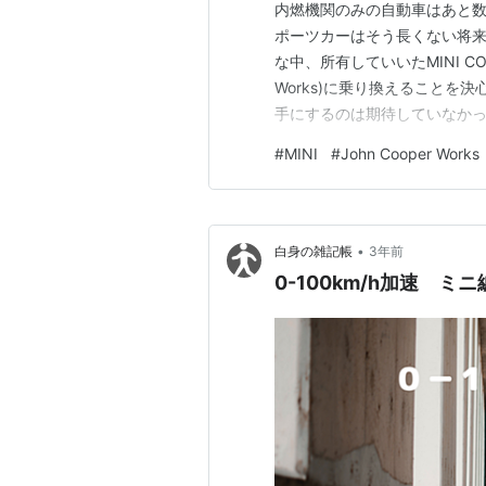
内燃機関のみの自動車はあと
ポーツカーはそう長くない将来
な中、所有していいたMINI COO
Works)に乗り換えることを
手にするのは期待していなか
ことになり、思いの外早い納車
#
MINI
#
John Cooper Works
が、JCW独特の赤屋根とドア
まず気に入っている。 ミ…
•
白身の雑記帳
3年前
0-100km/h加速 ミ