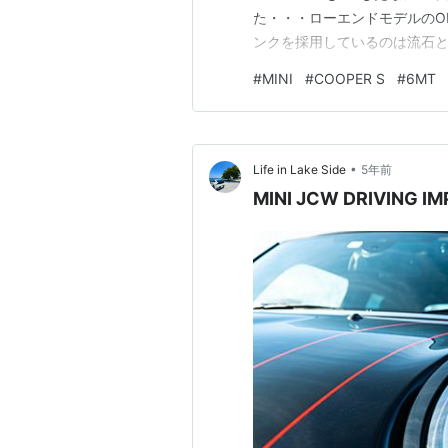
た・・・ローエンドモデルのO
ンクを採用しているのは流石と
30kgもMTの方が軽いのは何だ
#
MINI
#
COOPER S
#
6MT
•
Life in Lake Side
5年前
MINI JCW DRIVING I