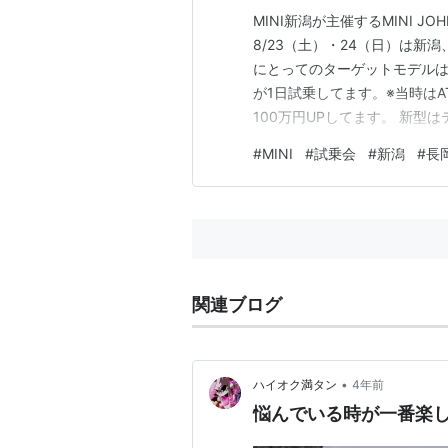
MINI新潟が主催するMINI J
8/23（土）・24（日）は新潟
にとってのターゲットモデルは当
が1日試乗してます。※当時はA
100万円UPしてます。 新型
旗をモチーフにしたデザインが
#
MINI
#
試乗会
#
新潟
#
長
の排気音が良ければ別にいいで
関連ブログ
•
ハイオク満タン
4年前
悩んでいる時が一番楽