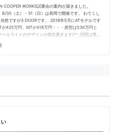
OHN COOPER WORKS試乗会の案内が届きました。
、8/30（土）・31（日）は長岡で開催です。 わてくし
然ですが3 DOORです。 2018年5月にATモデルです
Tが435万円、MTが418万円・・・新型は536万円と
はテールライトのデザインが残念過ぎます(^^; 旧型は英国
秀逸でした。 マフラーはセンター1本出しが寂しいもの
岡
しょう。 アクセルOFF時のバブリング音がどれだ…
しい