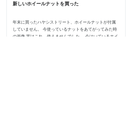
新しいホイールナットを買った
年末に買ったハヤシストリート、ホイールナットが付属
していません。 今使っているナットをあてがってみた時
の画像 実はこれ、使えませんでした。 今はいているホイ
ール FLⅡは6Ｊオフセット＋3、ここに８㎜のスペーサー