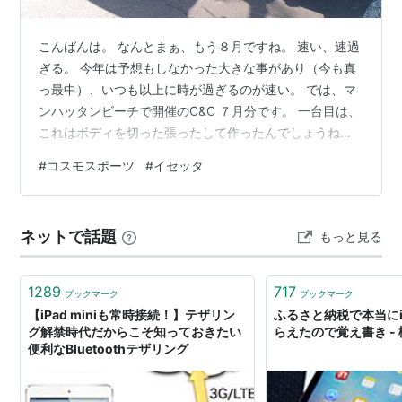
こんばんは。 なんとまぁ、もう８月ですね。 速い、速過
ぎる。 今年は予想もしなかった大きな事があり（今も真
っ最中）、いつも以上に時が過ぎるのが速い。 では、マ
ンハッタンビーチで開催のC&C ７月分です。 一台目は、
これはボディを切った張ったして作ったんでしょうね。
めっちゃミニサイズなMini。 なんと、本国仕様？ ドアも
#
コスモスポーツ
#
イセッタ
付いてないですね。 そこそこ高さがあるので、跨いで乗
り込むのは結構大変そう。 で、このミニサイズのMiniの
隣は、また極端に大きいのが停まってました。 いや、笑
ネットで話題
もっと見る
ってしまいます（笑。 Triumph Italia 2000 トライアンフ
でイタリアって、どっちやねん！ ボディのデ…
1289
717
ブックマーク
ブックマーク
【iPad miniも常時接続！】テザリン
ふるさと納税で本当にiP
グ解禁時代だからこそ知っておきたい
らえたので覚え書き -
便利なBluetoothテザリング