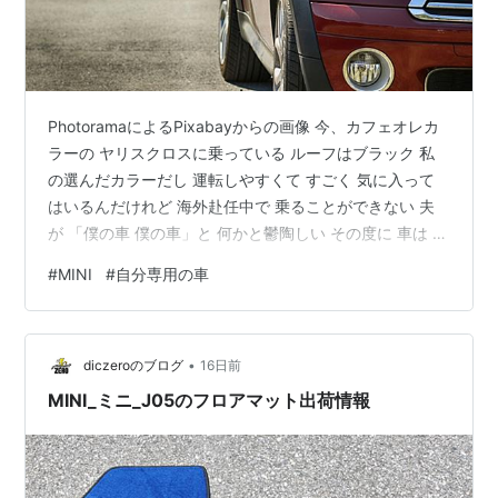
PhotoramaによるPixabayからの画像 今、カフェオレカ
ラーの ヤリスクロスに乗っている ルーフはブラック 私
の選んだカラーだし 運転しやすくて すごく 気に入って
はいるんだけれど 海外赴任中で 乗ることができない 夫
が 「僕の車 僕の車」と 何かと鬱陶しい その度に 車は 夫
婦の共有財産だいっ 乗ってる私の勝ちー って 思ってる
#
MINI
#
自分専用の車
けど そっか 自分だけの車 いいかもね と 思い始めた 可愛
くって かっこいい車がいいな と 目に留まったのが MINI
これ、かわいいっ だけど 値段を見て 天井を見つめてし
•
まった 八ヶ岳だと 四駆がmustだし まあ多分いろいろつ
diczeroのブログ
16日前
けて うむ やっぱり 天…
MINI_ミニ_J05のフロアマット出荷情報