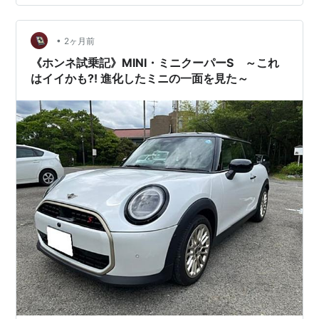
ジックテープで固定です。 #ミニF55フロアマット_全体
の画像です。 #ミニF55フロアマット_フロントマット左
右 #ミニF55フロアマット_生地目の確認 #ZE…
•
2ヶ月前
《ホンネ試乗記》MINI・ミニクーパーS ～これ
はイイかも⁈ 進化したミニの一面を見た～