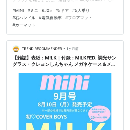
ルコードJ05 5ドア 5人乗り 右ハンドル用です。 全グレ
#
MINI
#
ミニ
#
J05
#
5ドア
#
5人乗り
ード共通1型です。 ズレ止めは純正フック対応のハメ込み
#
右ハンドル
#
電気自動車
#
フロアマット
タイプのストッパーホールが装着されます。 モデルコー
#
カーマット
ドJ05は5ドア・5人乗りの電気自動車です。 モデルコー
ドJ01の3ドア・4人乗りの電気自動車とマットの形状は
異なります。 また同年代のガソリン車 F65やF66 …
•
TREND RECOMMENDER
1ヶ月前
【雑誌】表紙：M!LK｜付録：MILKFED. 調光サン
グラス・クレヨンしんちゃん メガネケース＆メガ
ネ拭き『mini (ミニ) 2026年9月号』2026年8月
10日発売