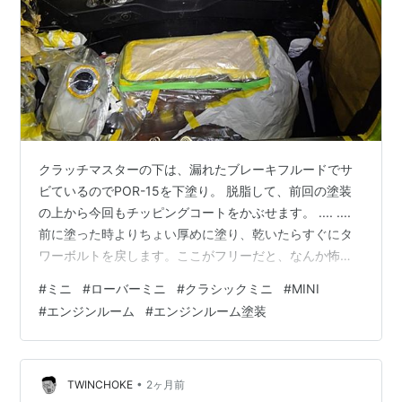
クラッチマスターの下は、漏れたブレーキフルードでサ
ビているのでPOR-15を下塗り。 脱脂して、前回の塗装
の上から今回もチッピングコートをかぶせます。 .... ....
前に塗った時よりちょい厚めに塗り、乾いたらすぐにタ
ワーボルトを戻します。ここがフリーだと、なんか怖い
ので。 だいたい終わりです。 次はエンジン、ヘッド…メ
#
ミニ
#
ローバーミニ
#
クラシックミニ
#
MINI
ンドクサイです… ランキング参加中車好き ランキング参
#
エンジンルーム
#
エンジンルーム塗装
加中自動車
•
TWINCHOKE
2ヶ月前