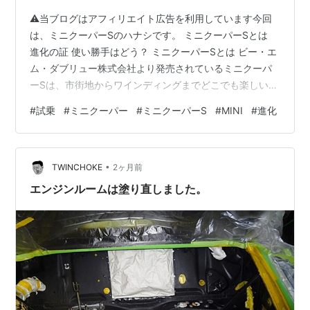
⚠当ブログはアフィリエイト広告を利用しています今回
は、ミニクーパーSのハナシです。 ミニクーパーSとは
進化の証 使い勝手はどう？ ミニクーパーSとは ビー・エ
ム・ダブリュー株式会社より発売されているミニクーパ
ーSは、市街地からワインディングまでどこでも楽しいコ
ンパクトハッチです。第4世代となったミニクーパーは、
#
試乗
#
ミニクーパー
#
ミニクーパーS
#
MINI
#
進化
先代より少しばかり大きくなって、力強くなって生まれ
変わりました。 ボディデザインは先代を踏襲した、言わ
ばビッグマイナーチェンジ版。ただし、エンジンや足回
•
りはリファインされより進化したモデルとなっていま
TWINCHOKE
2ヶ月前
す。搭載されるエンジンは、1.5L DOHC直列3気筒ター
エンジンルームは塗り直しました。
ボ、2.0L DOHC直列4…