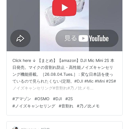
Click here ↓ 【まとめ】【amazon】DJI Mic Mini 2S 本
日発売。マイクの音割れ防止・高性能ノイズキャンセリ
ング機能搭載。［26.08.04.Tues.］ : 変な日本語を使っ
ているので見られたくない(定期。#DJI #Mic #Mini #2S#
ノイズキャンセリング#音割れ#乃ノ比メモ
https://t.co/1TXAphPRld pic.twitter.com/SbdPO8gqQa
#
アマゾン
#
OSMO
#
DJI
#
2S
— たまうつ・ノート。 (Nonoi_Rena)®︎ *誤植修正すき
#
ノイズキャンセリング
#
音割れ
#
乃ノ比メモ
(@Nonoi_Rena) August 4, 2026 @Nonoi_Rena DJI Mic
Mini 2S…