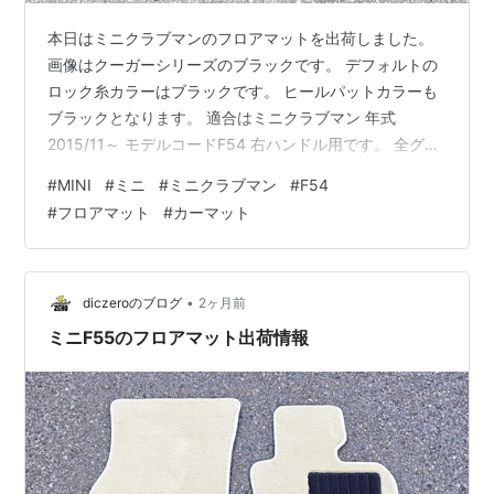
本日はミニクラブマンのフロアマットを出荷しました。
画像はクーガーシリーズのブラックです。 デフォルトの
ロック糸カラーはブラックです。 ヒールパットカラーも
ブラックとなります。 適合はミニクラブマン 年式
2015/11～ モデルコードF54 右ハンドル用です。 全グレ
ード共通1型です。 ズレ止めはマジックテープで固定とな
#
MINI
#
ミニ
#
ミニクラブマン
#
F54
ります。 #MINIクラブマンF54フロアマット_全体の画像
#
フロアマット
#
カーマット
です。 #MINIクラブマンF54フロアマット_生地目の確認
#MINIクラブマンF54フロアマット_生地目の確認 #ZERO
フロアマット本店 ↓↓↓↓↓↓↓ https://www.dic-
zero.co.jp/ #…
•
diczeroのブログ
2ヶ月前
ミニF55のフロアマット出荷情報