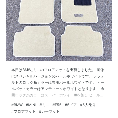
本日はBMW_ミニのフロアマットを出荷しました。 画像
はスペシャルバージョンのパールホワイトです。 デフォ
ルトのロック糸カラーは専用パールホワイトです。 ヒー
ルパットカラーはアンティークホワイトとなります。 今
回ロック糸カラーはスーパーホワイトⅢを施し ヒールパ
ットカラーはブラックを装着しました。 適合はBMW_ミ
#
BMW
#
MINI
#
ミニ
#
F55
#
5ドア
#
5人乗り
ニ 年式2014/10～ モデルコードF55 5ドア 5人乗り 右ハ
#
フロアマット
#
カーマット
ンドル用です。 全グレード共通1型です。 ズレ止めはマ