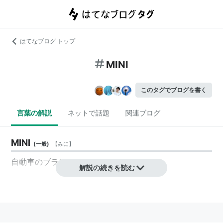
はてなブログ トップ
MINI
このタグでブログを書く
言葉の解説
ネットで話題
関連ブログ
MINI
(
一般
)
【
みに
】
自動車
の
ブランド
。→
ミニ
解説の続きを読む