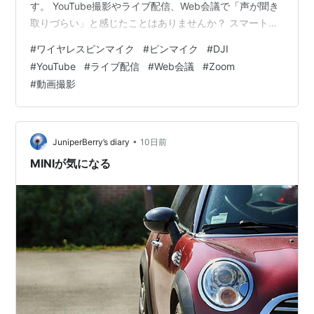
す。 YouTube撮影やライブ配信、Web会議で「声が聞き
取りづらい」と感じたことはありませんか？ スマートフ
ォンやカメラの内蔵マイクでも録音できますが、周囲の
#
ワイヤレスピンマイク
#
ピンマイク
#
DJI
雑音を拾いやすく、音質も十分とは言えません。 そんな
#
YouTube
#
ライブ配信
#
Web会議
#
Zoom
ときに活躍するのがワイヤレスピンマイクです。服に装
#
動画撮影
着するだけでクリアな音声を録音でき、動画制作やオン
ライン会議のクオリティを大きく向上させてくれます。
私自身もYouTube動画やライブ配信を行っていますが、
…
•
JuniperBerry’s diary
10日前
MINIが気になる