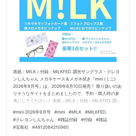
表紙：M!LK｜付録：MILKFED. 調光サングラス・クレヨ
ンしんちゃん メガネケース＆メガネ拭き『mini (ミニ)
2026年9月号』は、2026年8月10日発売！ 取り扱いのあ
りそうなサイトをまとめましたので、予約・購入時の参
考にしてください！ 表紙：M!LK｜付録：MILKFED. 調光
サングラス・クレヨンしんちゃん メガネケース＆メガネ
#
mini 2026年9月号
#
mini
#
M!LK
#
MILKFED.
拭き『mini (ミニ) 2026年9月号』 上記は、Amazonの販
#
クレヨンしんちゃん
#
雑誌付録
#
付録
#
雑誌
売ページのリンクです 価格 ：1,890円（税込） 発売日 ：
#
宝島社
#
4912084210960
2026年8月10日 出版社 ：宝島社 商品コード：