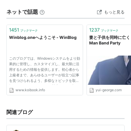
ネットで話題
もっと見る
1451
1237
ブックマーク
ブックマーク
Winblog.oneへようこそ - WinBlog
妻と子供を同時に亡くしま
Man Band Party
このブログでは、Windowsシステムをより効
果的に管理し、カスタマイズし、最大限に活
用するための情報を提供します。初心者から
上級者まで、あらゆるユーザーが役立つ記事
を見つけられるよう、多様なトピックを取り
扱っています。Windowsの設定やトラブルシ
www.koibook.info
yui-george.com
ューティング、ネットワーク管理、ソフトウ
ェアの使い方など、...
関連ブログ