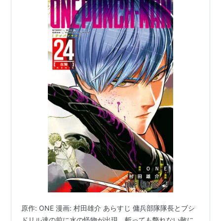
原作: ONE 漫画: 村田雄介 あらすじ 傭兵部隊隊長とブシ
ドリル達の前に水の怪物が出現。斬っても斃れない敵に