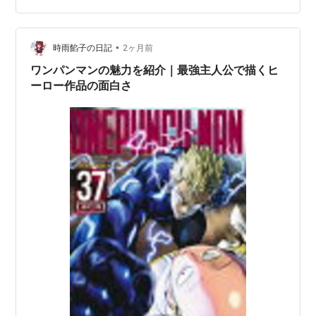
力アクションが一つの成長物語へ結びついています。 能
力と人間的な価値を分けて考える主人公 モブは、超能力
•
が使えることを自分の価値そのものとは考えていませ
時雨餡子の日記
2ヶ月前
ん。運動、会話、恋愛など、力では補えない部分に苦手
ワンパンマンの魅力を紹介｜最強主人公で描くヒ
意識を持っています。 そのため、簡単に能力…
ーロー作品の面白さ