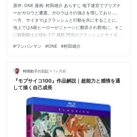
原作: ONE 漫画: 村田雄介 あらすじ 地下迷宮でプリズナ
ーがガロウと遭遇。ガロウはその強さを増しており…。
一方、サイタマはフラッシュと行動を共にすることに。
地上ではA級ヒーローがニャーンに翻弄され窮地に。そこ
に駆動騎士が現れて!? 感想 閃光のフラッシュとサイタマ
の邂逅。なんだか話が噛み合っていない。明らかにサイ
#
ワンパンマン
#
ONE
#
村田雄介
タマがオカシイ事に頭では分かっていても、気づけてい
ないのだろう。 S級とは力の差を感じてしまうA級たちだ
が、それでも一人一人の個性は光るものがあり、十分に
•
魅力的な描写が出てくる。しかし、それで勝てるほど甘
時雨餡子の日記
1ヶ月前
くないのが、悲しい。 そして、窮地に現れる駆動騎士。
『モブサイコ100』作品解説｜超能力と感情を通
やはりS級は強いです。 …
して描く自己成長