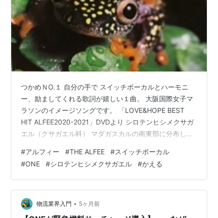
つかめＮO.１ 自分の手で スイッチボーカルとハーモニ
ー、励ましてくれる歌詞が嬉しい１曲。 大阪国際女子マ
ラソンのイメージソングです。 「LOVE&HOPE BEST
HIT ALFEE2020-2021」DVDより シロテンヒシメクサガ
エル（クサガエル科） マダガスカルの南東部に分布し、
海抜８００ｍほどの高地でよく みつかります。この地域
#
アルフィー
#
THE ALFEE
#
スイッチボーカル
のクサガエルのグループは瞳の形がひし形 になっていま
#
ONE
#
シロテンヒシメクサガエル
#
かえる
す。（アフリカ産のクサガエルは瞳が横長）写真の子は
横長のひし形です。可愛い！ 体色は黒か暗灰色の地に細
かい黄色 のスポットが密に入る独特の色で、他種とは容
易に区別できます。 オスはスポットが不明瞭でほぼ単…
•
物流業界入門
5ヶ月前