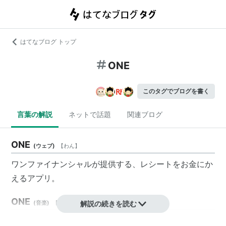
はてなブログ トップ
ONE
このタグでブログを書く
言葉の解説
ネットで話題
関連ブログ
ONE
(
ウェブ
)
【
わん
】
ワンファイナンシャル
が提供する、
レシート
を
お金
にか
える
アプリ
。
ONE
(
音楽
)
【
わん
】
解説の続きを読む
BLACK CATS
の再結成期最後のアルバム。プロデュース