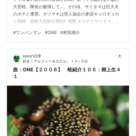
大苦戦、隊長が被弾して…。その頃、サイタマは巨大犬
のポチと遭遇。タツマキは怪人協会の参謀ギョロギョロ
と対峙、超能力合戦を開始!! 感想 オロチとサイタマ。オ
ロチって結構しっかり自我あったんだな。あんまり思考
#
ワンパンマン
#
ONE
#
村田雄介
しているところなかったから新鮮。ポチを認識している
ｗ 結局、怪人協会のボスとして君臨していたようだが、
対サイタマとしてはカマセでしかなかったわけですね。
keroの日常 「大
なんならボロスの方が強かったまである。 関連作品 ラン
•
好き！アルフィー＆カエル」
4ヶ月前
キング参加中マンガ
曲：ONE【２００６】 蛙紹介１０５：樹上生４
１