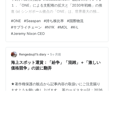
１．「ONE」による支配権の拡大と「2030年戦略」の推
進 (a) シンガポール拠点の「ONE」は、世界最大の独立
系船主Seaspan社の親会社「Poseidon社」への出資比率
#
ONE
#
Seaspan
#
持ち株比率
#
国際物流
を48.9％まで引き上げる。 (b) この投資は、2030年まで
#
サプライチェーン
#
NYK
#
MOL
#
K-L
に最大＄250億ドルを投じてフリート規模を300万TEUに
#
Jeremy Nixon CEO
拡大するという「ONE 2030戦略」を具現化するもの。
→ 2026年7月に退任する Jeremy Nixon CEO…
•
Rengedouji1’s diary
5ヶ月前
海上スポット運賃：「紛争」「混雑」＋「激しい
価格競争」の波に翻弄
★著作権保護の観点から記事内容の取扱いにご注意賜り
ますようお願い申し上げます。 英ロードスター誌：2026
年3月6日付け記事 theloadstar.com 【記事のポイント】
１．太平洋航路：強気の船社と「冷めた実需」のギャッ
プ (a) 中国の春節明けで、上海〜北米間のスポット運賃