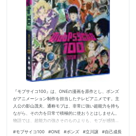
『モブサイコ100』は、ONEの漫画を原作とし、ボンズ
がアニメーション制作を担当したテレビアニメです。主
人公の影山茂夫、通称モブは、非常に強い超能力を持ち
ながら、その力を日常で積極的に使おうとはしません。
物語では、超能力の強さそのものよりも、モブが感情を
抑える理由や、自分をどう変えたいと考えているのかが
#
モブサイコ100
#
ONE
#
ボンズ
#
立川譲
#
自己成長
重視されます。青春、コメディ、霊をめぐる事件、超能