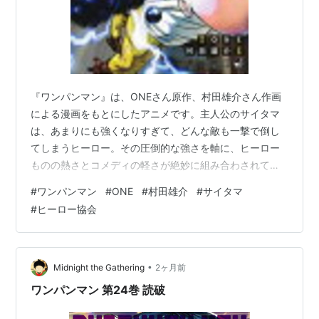
『ワンパンマン』は、ONEさん原作、村田雄介さん作画
による漫画をもとにしたアニメです。主人公のサイタマ
は、あまりにも強くなりすぎて、どんな敵も一撃で倒し
てしまうヒーロー。その圧倒的な強さを軸に、ヒーロー
ものの熱さとコメディの軽さが絶妙に組み合わされてい
ます。 最強主人公を逆手に取った面白さ 普通のバトル作
#
ワンパンマン
#
ONE
#
村田雄介
#
サイタマ
品では、主人公が強敵に苦戦しながら成長していく流れ
#
ヒーロー協会
が多いです。でも『ワンパンマン』では、主人公が最初
から圧倒的に強い存在として描かれます。そのため、勝
敗そのものよりも、周囲とのズレやサイタマ自身の虚し
さが面白さにつながっています。 ヒーロー社会の広がり
•
Midnight the Gathering
2ヶ月前
作品には、ヒーロー協会やランク制度など、…
ワンパンマン 第24巻 読破