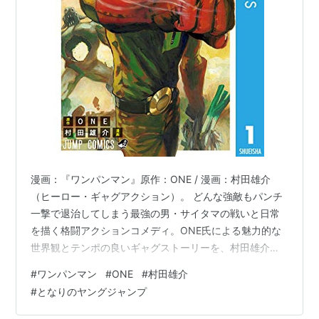
漫画：『ワンパンマン』原作：ONE / 漫画：村田雄介
（ヒーロー・ギャグアクション）。 どんな強敵もパンチ
一撃で退治してしまう最強の男・サイタマの戦いと日常
を描く格闘アクションコメディ。ONE氏による魅力的な
世界観とテンポの良いギャグストーリーを、村田雄介氏
の圧倒的な画力とダイナミックなアクション描写で再構
#
ワンパンマン
#
ONE
#
村田雄介
築したリメイク版です。Web漫画サイト「となりのヤン
#
となりのヤングジャンプ
グジャンプ」にて大人気連載中で、世界的なヒットを記
録し続けている圧倒的人気作です。