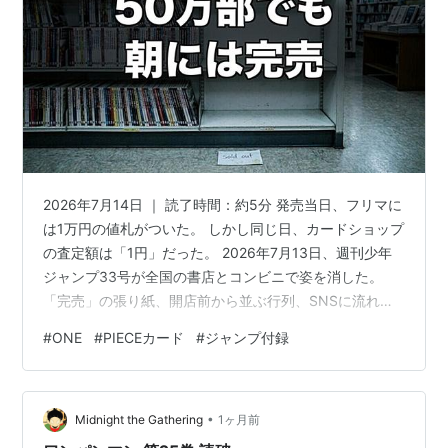
2026年7月14日 ｜ 読了時間：約5分 発売当日、フリマに
は1万円の値札がついた。 しかし同じ日、カードショップ
の査定額は「1円」だった。 2026年7月13日、週刊少年
ジャンプ33号が全国の書店とコンビニで姿を消した。
「完売」の張り紙、開店前から並ぶ行列、SNSに流れて
くる「どこにもない」という投稿。 それだけ聞けば「希
#
ONE
#
PIECEカード
#
ジャンプ付録
少なカードが手に入った人は大儲けできる」と思いたく
なる。 だが話はそう単純ではない。 電子版から今週中に
でも正規ルートで手に入る可能性がある一方で、フリマ
•
で高値をつかむのは合理的な選択ではないかもしれな
Midnight the Gathering
1ヶ月前
い。 この記事でわかること ジャンプ33号で何が起きた