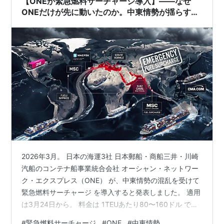
【ONEが緊急燃料サーチャージ導入】――なぜ
ONEだけが先に動いたのか。中東情勢が揺らす
「海上物流コスト」
2026年3月。 日本の海運3社 日本郵船・商船三井・川崎
汽船のコンテナ船事業統合会社 オーシャン・ネットワー
ク・エクスプレス（ONE） が、中東情勢の混乱を受けて
緊急燃料サーチャージ を導入すると発表しました。 適用
は3月24日から。 料金は 1TEUあたり80〜160ドル で
す。 これは一見すると海運業界のニュースに見えます。
#
緊急燃料サーチャージ
#
ONE
#
中東情勢