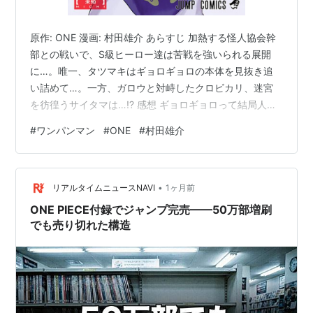
原作: ONE 漫画: 村田雄介 あらすじ 加熱する怪人協会幹
部との戦いで、S級ヒーロー達は苦戦を強いられる展開
に…。唯一、タツマキはギョロギョロの本体を見抜き追
い詰めて…。一方、ガロウと対峙したクロビカリ、迷宮
を彷徨うサイタマは…!? 感想 ギョロギョロって結局人形
で、人間(サイキッカー)が操っていた事実。そうなると怪
#
ワンパンマン
#
ONE
#
村田雄介
人協会とはもはや何の集まりなのか？人間によって纏め
られた烏合の衆にも見えてしまう。ただ、S級に匹敵する
何体かの怪人が現れている。これもサイコスの思惑の範
•
疇なのか？ サイタマの凄さに否が応でも気付き始めてい
リアルタイムニュースNAVI
1ヶ月前
る閃光のフラッシュ。しかし、なかなかやるな程度ｗ サ
ONE PIECE付録でジャンプ完売——50万部増刷
イタマが本気を出してい…
でも売り切れた構造