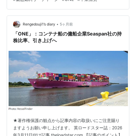
しかし本質的には、 世界物流コストの上昇シグナル でも
あります。 そしてもう一つ重要な疑問があります。 なぜ
ONEだけが先にサーチャージを発表したのか。 ここには
•
コンテナ海運特有の構造があります。 燃料サーチャージ
Rengedouji1’s diary
5ヶ月前
とは何か コンテナ海運には、 BAF（Bunker…
「ONE」：コンテナ船の傭船企業Seaspan社の持
株比率、引き上げへ
★著作権保護の観点から記事内容の取扱いにご注意賜り
ますようお願い申し上げます。 英ロードスター誌：2026
年3月11日付け記事 theloadstar.com 【記事のポイント】