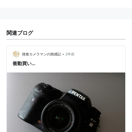
スペック
有効1460万画素CMOSセンサー (23.4 x 15.6mm)
像倍率0.95倍、視野率95%のガラスペンタプリズム
関連ブログ
ファインダー、ライブビュー撮影可能。
3コマ/秒、高速連写時は、約21枚/秒。ただし、記録
•
雑食カメラマンの雑感記
2年前
画素数は160万画素で記録可能枚数は約115枚。
衝動買い…
背面2.7型広視野角液晶モニター
撮像素子
部への異物付着を防ぐ 「DR (Dust
Removal)」およびダストアラーム機能。
ボディ内手ぶれ補正機構 「SR (Shake Reduction)」
搭載。 最大4段分の補正効果。
AEは6モード。 従来のAEモードに加え、
、
モード搭
載。
防塵・防滴構造
11点AFフレーム (中央9点はクロスタイプ)