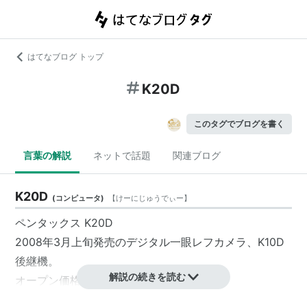
はてなブログ トップ
K20D
このタグでブログを書く
言葉の解説
ネットで話題
関連ブログ
K20D
(
コンピュータ
)
【
けーにじゅうでぃー
】
ペンタックス K20D
2008年3月上旬発売のデジタル一眼レフカメラ、K10D
後継機。
解説の続きを読む
オープン価格。
関連語 リスト::デジタル一眼レフカメラ