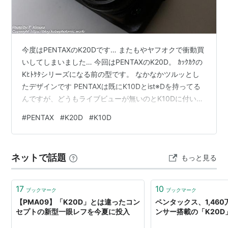
RAW/JPEG 同時記録とボディ内RAW現像
約10万回の作動に耐えるシャッター機構
大容量専用バッテリー (充電式リチウムイオン電池
今度はPENTAXのK20Dです… またもやヤフオクで衝動買
D-L150) 採用
いしてしまいました… 今回はPENTAXのK20D。 ｶｯｸｶｸの
記録媒体は、SD ＆ SDHC メモリーカード
Kﾋﾄｹﾀシリーズになる前の型です。 なかなかツルッとし
大きさは、141.5 x 101 x 70 mm (幅x高x厚)
たデザインです PENTAXは既にK10Dとist※Dを持ってる
重量は 715g (本体のみ)
んですが、どうもライブビューが無いのとK10Dに付いて
きたSIGMAのDC18-125㎜F3.8-5.6HSMが動かないって
#
PENTAX
#
K20D
#
K10D
のがどうも不満で、安いK-7とかK-5があれば欲しいなと
思ってたんですよね。 blog.kobephotomic.work
blog.kobephotomic.work Kﾋﾄｹﾀ機はソコソコな人気があ
ネットで話題
もっと見る
るからか、全く安くならないの…
17
10
ブックマーク
ブックマーク
【PMA09】「K20D」とは違ったコン
ペンタックス、1,460
セプトの新型一眼レフを今夏に投入
ンサー搭載の「K20D