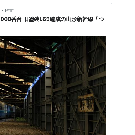
•
1年前
000番台 旧塗装L65編成の山形新幹線「つ