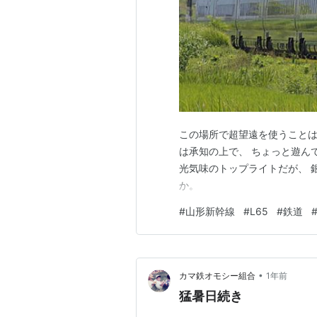
この場所で超望遠を使うことは
は承知の上で、 ちょっと遊んでみ
光気味のトップライトだが、 
か。
#
山形新幹線
#
L65
#
鉄道
•
カマ鉄オモシー組合
1年前
猛暑日続き