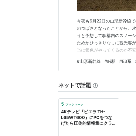
今夜も6月22日の山形新幹線
のつばさとなったことから、次
うと予想して駅構内のスノー
ためかひっきりなしに観光客
当に銀色がやってくるのか不安
編成。一度撮っておきたいと
#
山形新幹線
#
峠駅
#
E3系
に天気が良すぎると、時間に
E3系のノーズ部分に落ちてし
ネットで話題
5
ブックマーク
4Kテレビ『ビエラ TH-
L65WT600』にPCをつな
げたら圧倒的情報量にクラク
ラした - 週刊アスキー