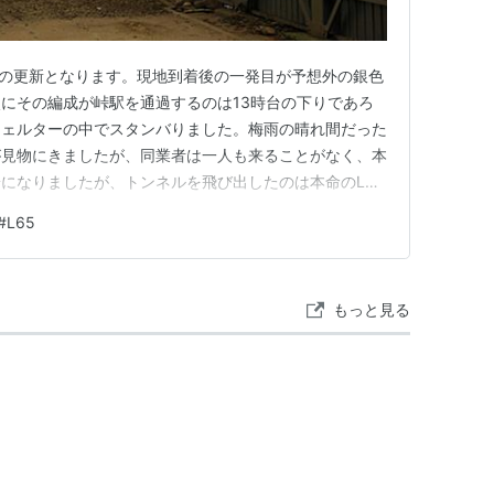
での更新となります。現地到着後の一発目が予想外の銀色
にその編成が峠駅を通過するのは13時台の下りであろ
シェルターの中でスタンバりました。梅雨の晴れ間だった
が見物にきましたが、同業者は一人も来ることがなく、本
になりましたが、トンネルを飛び出したのは本命のL65
思っていただけに嬉しい結果となりました。ただ、あまり
#
L65
もよるのでしょうが雪囲いの明かり取りから入った光が、
まい、マダラになってし…
もっと見る