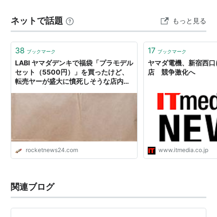
す⚠️ この記事では、編集部デスクが徹底的にSNS分析と
ネットで話題
もっと見る
最…
38
17
ブックマーク
ブックマーク
LABI ヤマダデンキで福袋「プラモデル
ヤマダ電機、新宿西口に
セット（5500円）」を買ったけど、
店 競争激化へ
転売ヤーが盛大に憤死しそうな店内の
様子が最高でそれどころじゃなかった
rocketnews24.com
www.itmedia.co.jp
関連ブログ