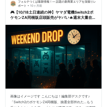
フォルテつくば最新情報！— 話題の新商業エリアを深掘りレ
•
ポート
10ヶ月前
🎮【10/18土日連続の神】ヤマダ電機Switch2ポ
ケモンZA同梱版店頭販売がヤバい🔥週末大量在庫
の到来⚡
画像はイメージです こんにちは！編集部デスクです♪
「Switch2のポケモンZA同梱版、抽選全部外れた…もう