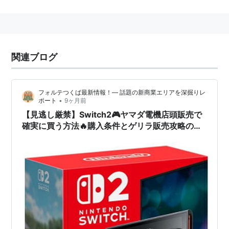
LABI1高崎
LABI1日本総本店池袋
LABI品川大井町
関連ブログ
LABI新橋
など
フォルテつくば最新情報！— 話題の新商業エリアを深掘りレ
•
ポート
9ヶ月前
【見逃し厳禁】Switch2🎮ヤマダ電機店頭販売で
確実に買う方法🔥購入条件とゲリラ販売攻略の完
全ガイド