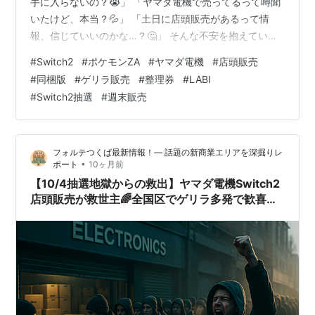
手に入らないの？😭」 「ヤマダ電機で売ってるって噂聞
いたけど、本当？💦」 「土日に店頭販売があるって情
報、信じていいのかな…？🤔」 そんな不安を抱えている
あなたに、超朗報です✨✨✨ 2025年10月18日(土)、ヤマ
#
Switch2
#
ポケモンZA
#
ヤマダ電機
#
店頭販売
ダ電機の各店舗でSwitch2ポケモンZA同梱版が店頭販売
#
同梱版
#
ゲリラ販売
#
整理券
#
LABI
されました！！ しかも、10/17(金)夕方から10/18(土)に
#
Switch2抽選
#
週末販売
かけて2日連続で在庫が投入されたという目撃情報が続々
と🔥🔥🔥(この記事には一部プロモーションが含まれてい
ます。) リンク元:楽天市場 LABI池袋本店…
フォルテつくば最新情報！— 話題の新商業エリアを深掘りレ
•
ポート
10ヶ月前
【10/4抽選地獄からの救出】ヤマダ電機Switch2
店頭販売が救世主🌈全国区でゲリラ多発で歓喜騒
然🎮🔥