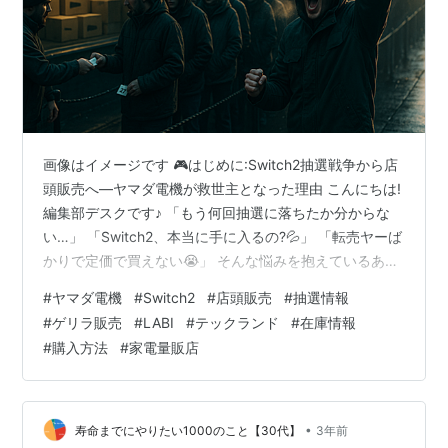
画像はイメージです 🎮はじめに:Switch2抽選戦争から店
頭販売へ―ヤマダ電機が救世主となった理由 こんにちは!
編集部デスクです♪ 「もう何回抽選に落ちたか分からな
い…」 「Switch2、本当に手に入るの?💦」 「転売ヤーば
かりで定価で買えない😭」 そんな悩みを抱えているあな
たに、今日は超ビッグニュースをお届けします✨ 2025年
#
ヤマダ電機
#
Switch2
#
店頭販売
#
抽選情報
10月4日、全国のヤマダ電機各店舗で奇跡のような出来事
#
ゲリラ販売
#
LABI
#
テックランド
#
在庫情報
が起こりました🌟 抽選倍率100倍超の地獄から一転、**
#
購入方法
#
家電量販店
店頭に並べば買えた!**という報告がSNSで続々と拡散さ
れたんです🎊 LABI池袋、LABI新宿東口、テックランド岐
阜本店など、全国のヤマダ電機でゲリラ的…
•
寿命までにやりたい1000のこと【30代】
3年前