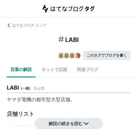
はてなブログ トップ
LABI
このタグでブログを書く
言葉の解説
ネットで話題
関連ブログ
LABI
(
一般
)
【
らび
】
ヤマダ電機の都市型大型店舗。
店舗リスト
解説の続きを読む
LABI1なんば
LABI仙台