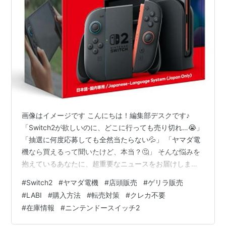
画像はイメージです こんにちは！編集部デスクです♪
「Switch2が欲しいのに、どこに行っても売り切れ…😭」
「抽選に何度応募しても全然当たらない💦」 「ヤマダ電
機なら買えるって聞いたけど、本当？🤔」 そんな悩みを
抱えているあなたに、超重要なニュースをお届けします
✨ 実は2025年11月現在、ヤマダ電機のSwitch2店頭販売
#
Switch2
#
ヤマダ電機
#
店頭販売
#
ゲリラ販売
が**「最も買いやすい」**と話題になっているんです🔥
#
LABI
#
購入方法
#
転売対策
#
クレカ不要
しかも驚くべきことに、クレジットカード不要で現金購
#
在庫情報
#
ニンテンドースイッチ2
入もOK！ 購入条件も他の家電量販店と比べて圧倒的にゆ
るい！ でも、ただ店舗に行けば買えるわけじゃないんで