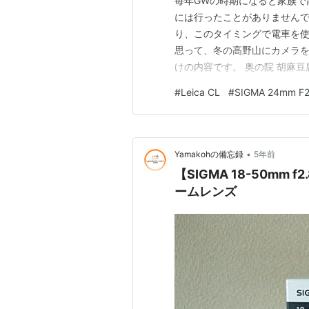
毎年GWの時期になると家族で
には行ったことがありませんで
り、このタイミングで電車を
思って、冬の高野山にカメラを
けの内容です。 奥の院 胡麻
感じになってた 使ったカメラ
#
Leica CL
#
SIGMA 24mm F
•
Yamakohの備忘録
5年前
【SIGMA 18-50mm 
ームレンズ