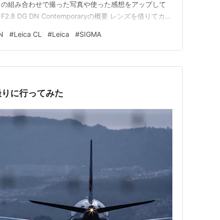
CLとの組み合わせで撮った写真や使った感想をアップして
2.8 DG DN Contemporaryの概要 レンズを借りてカメ
く撮れる 散歩してても使いやすい 気になったところ 最
N
#
Leica CL
#
Leica
#
SIGMA
撮りに行ってみた