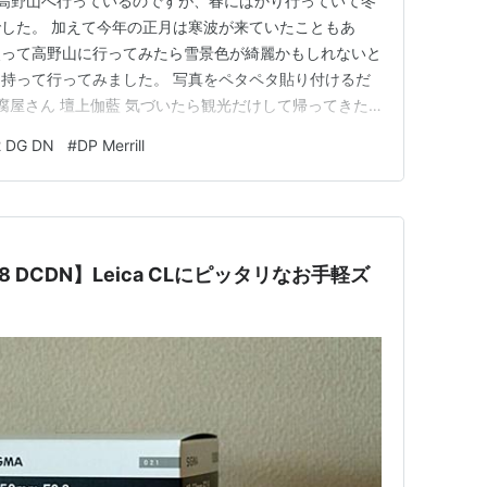
高野山へ行っているのですが、春にばかり行っていて冬
した。 加えて今年の正月は寒波が来ていたこともあ
使って高野山に行ってみたら雪景色が綺麗かもしれないと
持って行ってみました。 写真をペタペタ貼り付けるだ
豆腐屋さん 壇上伽藍 気づいたら観光だけして帰ってきた
2 DG DN
#
DP Merrill
f2.8 DCDN】Leica CLにピッタリなお手軽ズ