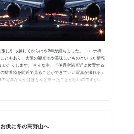
大阪に引っ越してからはや2年が経ちました。 コロナ禍
たこともあり、大阪の観光地や美味しいものといった情報
ていたりします。 そんな中、「伊丹空港直近に位置する
機の離着陸を間近で見ることができていい写真が撮れる」
機の写真なんかはほとんど撮ったことがないのですが、
持って夜の土手に行ってきたので、そのことについて書い
の土手について 日の入りごろに到着 到着とともに雨 装
写・リモートが難し…
rillをお供に冬の高野山へ