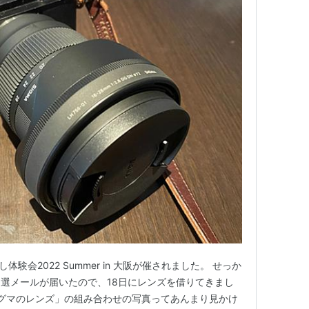
験会2022 Summer in 大阪が催されました。 せっか
選メールが届いたので、18日にレンズを借りてきまし
 + シグマのレンズ」の組み合わせの写真ってあんまり見かけ