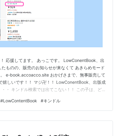
応援してます。 あっこです。 LowConentBook、出
したものの、販売のお知らせが来なくて あきらめモード
-book.accoacco.site おかげさまで、無事販売して
嬉しいです！！ マジ卍！！ LowConentBook、出版成
・・・ キンドル検索では出てこない！！ この子は、どこ
がう ・電子書籍も登録すると「キンドル本」カテゴリー
#
LowContentBook
#
キンドル
った！！ 探してもみつからない・・・ このペ…