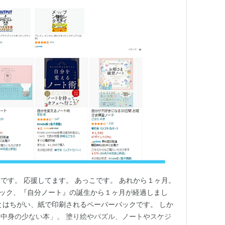
です。 応援してます。 あっこです。 あれから１ヶ月。
ーバック、『自分ノート』の誕生から１ヶ月が経過しまし
とはちがい、紙で印刷されるペーパーバックです。 しか
という「中身の少ない本」。 塗り絵やパズル、ノートやスケジ