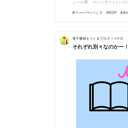
ュール帳、カレンダーといった形
電子書籍の出版はせず、ペーパ
#
ペーパーバック
#
KDP
#
Am
ら少し経ったので、もしかし
ん。 検証をしてみました。 …
•
電子書籍をつくるブログ
4年前
それぞれ別々なのかー