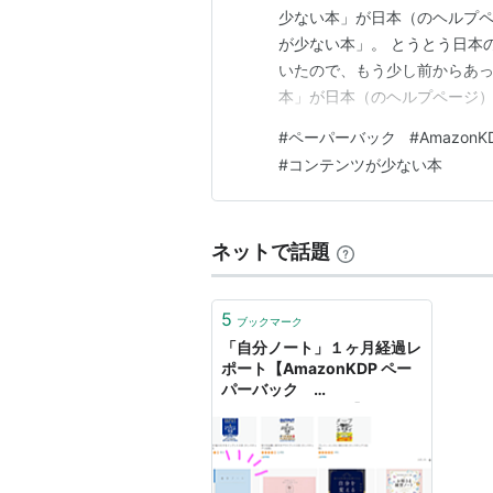
少ない本」が日本（のヘルプペ
が少ない本」。 とうとう日本
いたので、もう少し前からあっ
本」が日本（のヘルプページ）にやっ
ISBN不要！ ナシとアリのち
#
ペーパーバック
#
AmazonK
LowContent Book これ
#
コンテンツが少ない本
ます…
ネットで話題
5
ブックマーク
「自分ノート」１ヶ月経過レ
ポート【AmazonKDP ペー
パーバック
LowContentBook】 - 電子
書籍をつくるブログ