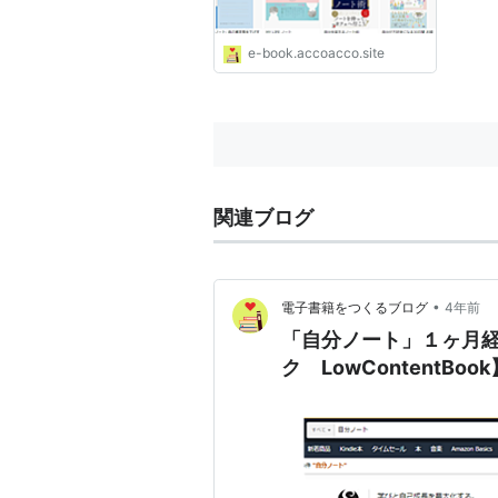
e-book.accoacco.site
関連ブログ
•
電子書籍をつくるブログ
4年前
「自分ノート」１ヶ月経過
ク LowContentBook