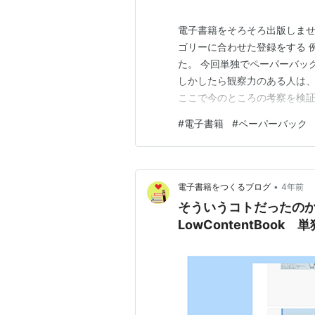
電子書籍をそろそろ出版しませ
ゴリーに合わせた登録をする 
た。 今回単独でペーパーバッ
しかしたら観察力のある人は
ここで今のところの考察を検証
登録をする ペーパーバックには
#
電子書籍
#
ペーパーバック
籍）の表示 ペーパーバックの表
「本」にマッチしたキーワード
•
電子書籍をつくるブログ
4年前
そういうコトだったの
LowContentBook