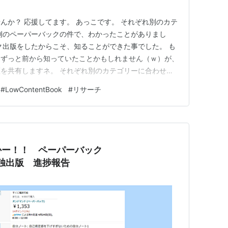
んか？ 応援してます。 あっこです。 それぞれ別のカテ
例のペーパーバックの件で、わかったことがありまし
ク出版をしたからこそ、知ることができた事でした。 も
、ずっと前から知っていたことかもしれません（ｗ）が、
を共有しますネ。 それぞれ別のカテゴリーに合わせた
「本」にマッチしたキーワードを。 Kindle版（電子書
#
LowContentBook
#
リサーチ
示 さあ！ テコ入れしよう！！ ペーパーバックには
を。 今回…
かー！！ ペーパーバック
 単独出版 進捗報告