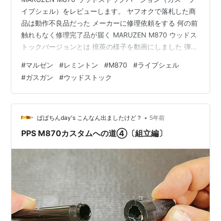
イブシェル）をレビューします。 ヤフオクで落札した商
品は動作不良品だった メーカーに修理依頼をする 何の前
触れもなく修理完了品が届く MARUZEN M870 ウッドス
トックバージョンとは 排莢の様子を動画にしました 弾速
を測定してみました 【ギャラリー】M870 ウッドストッ
#
マルゼン
#
レミントン
#
M870
#
ライブシェル
クバージョン 商品リンク 注釈・コメント ヤフオクで落
#
ガスガン
#
ウッドストック
札した商品は動作不良品だった MARUZEN M870 ウッド
ストックバージョン（ガス・ライブシェル）の中古品を
ヤフオクで落札しました。実は落札したのは今から２カ
月以上前のことなのですが、届いた品物はエジェク…
•
ぱぱちんday's こんなん出ましたけど？
5年前
PPS M870カスタムへの道④〔組立編〕