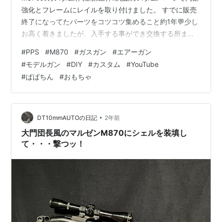
強化とフレームにレイルを取り付けました。 すでに販売
終了になってたパーツをコツコツ集めること約1年💬少し
お高く着きましたが、入手する事ができ交換する所まで
こぎつけました。 PPSスチールハンマー＆シアーセット
#
PPS
#
M870
#
ガスガン
#
エアーガン
スチールハンマーとダイキャストハンマー❗️形は全く一緒
#
モデルガン
#
DIY
#
カスタム
#
YouTube
🎶ちなみにシアーは全く同じものが入ってるように見え
#
ぱぱちん
#
おもちゃ
ます。 PPSアルミボルトセット アルミ製とプラスチック
製違いはこんな感じで、一部の部品を移植するだけ！
PPSスチールスライダーブロック スチール製とダイキャ
スト製の違いは…
•
DT10mmAUTOの日記
2年前
大門団長風のマルゼンM870にシェルを装填し
て・・・撃つッ！