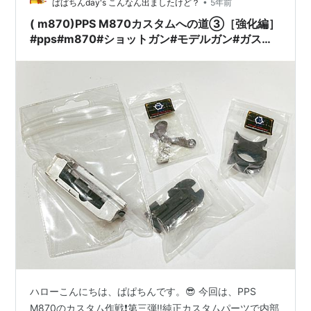
レルの先端にバネ…
•
ぱぱちんday's こんなん出ましたけど？
5年前
( m870)PPS M870カスタムへの道③［強化編］
#pps#m870#ショットガン#モデルガン#ガスガ
ン#エアガン#カスタム#M4#ライフル#東京マル
イ#サバゲー#カスタム#世田谷ベース#YouTube
#ぱぱちん
ハローこんにちは、ぱぱちんです。😎 今回は、PPS
M870のカスタム作戦❗️第三弾‼️純正カスタムパーツで内部