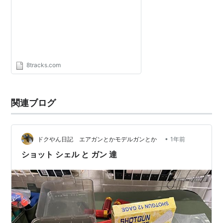
8tracks.com
関連ブログ
•
ドクやん日記 エアガンとかモデルガンとか
1年前
ショット シェル と ガン 達