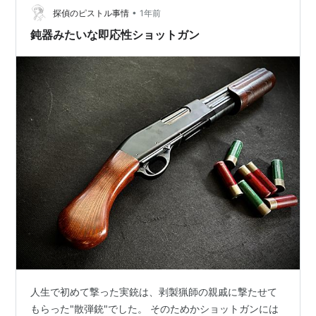
XM26 LSS ガス…
•
探偵のピストル事情
1年前
鈍器みたいな即応性ショットガン
人生で初めて撃った実銃は、剥製猟師の親戚に撃たせて
もらった"散弾銃"でした。 そのためかショットガンには