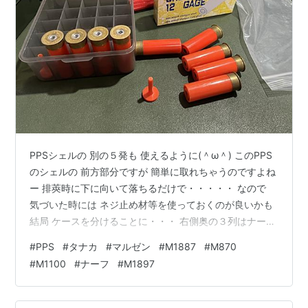
PPSシェルの 別の５発も 使えるように(＾ω＾) このPPS
のシェルの 前方部分ですが 簡単に取れちゃうのですよね
ー 排莢時に下に向いて落ちるだけで・・・・・ なので
気づいた時には ネジ止め材等を使っておくのが良いかも
結局 ケースを分けることに・・・ 右側奥の３列はナーフ
のシェルです 青いのが付属のプラ製 赤いのが別途購入の
#
PPS
#
タナカ
#
マルゼン
#
M1887
#
M870
金属製 プラの方が良いのだが ナーフの弾？は吸盤タイプ
#
M1100
#
ナーフ
#
M1897
と 平面タイプ 平面タイプは 命中すると くっつく 的用か
な？ さて この PPS のシェルを何に使うか？ (*´ω｀*) ガ
スブロ M4A1 を購入した時に 勢いで 欲しくなった PPS