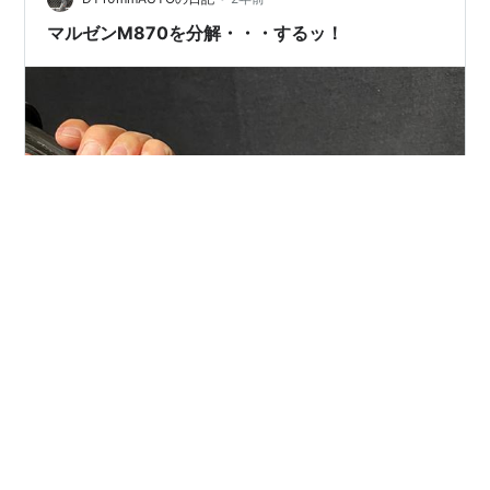
マルゼンM870を分解・・・するッ！
リンク (;´･ω･) (;´･ω･) (;´･ω･) (;´･ω･) (;´･ω･) 昨日の記
事で発覚いたしました レシーバー内でのガス漏れ・・・
(;´･ω･)マヂですか・・・ 明らかに本体の中からの音。