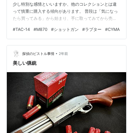
少し特別な感情といいますか、他のコレクションとは違
って慎重に購入する傾向があります。 普段は「気になっ
たら買ってみる」から始まり、手に取ってみてから売却
するかコレクションに加えるかを決めています。新品だ
#
TAC-14
#
M870
#
ショットガン
#
ラプター
#
CYMA
けど使わずに売却…なんてことも結構ありました。 しか
しショットガンだけは考えまくってから"手放す気ゼ
ロ"で購入…という感じ。 Remington TAC-14 "RAPTOR"
•
バレルとストックを切り詰めて携帯性と即応性を重視し
探偵のピストル事情
2年前
た"ソードオフ"はビジュアル的には好みではありませ
美しい猟銃
ん。 しかしタク…