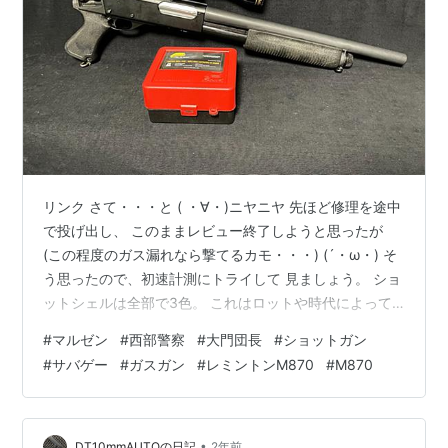
リンク さて・・・と ( ・∀・)ニヤニヤ 先ほど修理を途中
で投げ出し、 このままレビュー終了しようと思ったが
(この程度のガス漏れなら撃てるカモ・・・) (´・ω・) そ
う思ったので、初速計測にトライして 見ましょう。 ショ
ットシェルは全部で3色。 これはロットや時代によって
異なり 赤 → 青 → 緑 と 発売の順番に色が変わっており
#
マルゼン
#
西部警察
#
大門団長
#
ショットガン
ます。 なお2024年現在、ガンショップにおいては 3色全
#
サバゲー
#
ガスガン
#
レミントンM870
#
M870
て新品でラインナップされているようで 好きなカラーを
チョイスできます。 個人的にはバルシャーク・・・じゃ
なくて ブルーが好きです。 (/・ω・)/ というワケでブル
ーのシェルを取り出し 0.2gバイオ弾を…
•
DT10mmAUTOの日記
2年前