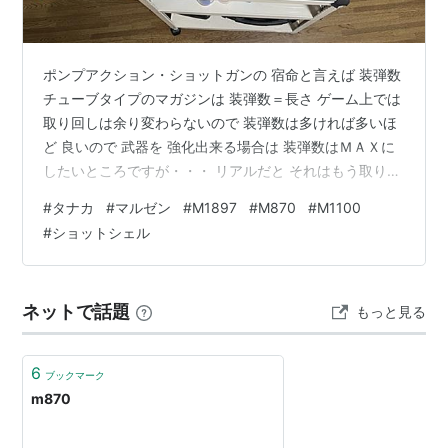
ポンプアクション・ショットガンの 宿命と言えば 装弾数
チューブタイプのマガジンは 装弾数＝長さ ゲーム上では
取り回しは余り変わらないので 装弾数は多ければ多いほ
ど 良いので 武器を 強化出来る場合は 装弾数はＭＡＸに
したいところですが・・・ リアルだと それはもう取り回
しが悪く 室内だと大変な事にもつながりそう(*´ω｀*) 映
#
タナカ
#
マルゼン
#
M1897
#
M870
#
M1100
画では 故 古尾谷雅人さんが演じていた「丑三つの村」で
#
ショットシェル
は主人公は大量O人を行うために超ロングマガジンに改
造・・・(/ω＼) 先日までの状態(*´ω｀*) マルゼン
M1100 はロングEXチューブマガジン装着で マガジンに
ネットで話題
もっと見る
８発装填可能！ その為 取り回しが最悪で装填…
6
ブックマーク
m870