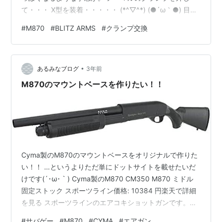
て・・・ X型を装着・・・・・ (*^▽^*) (●´ω｀●) 目立
ちにくいのも良いのですがワンポイントとして、シルバ
#
M870
#
BLITZ ARMS
#
クランプ交換
ーとかダークグレーとか いっそのこと赤とかに塗装した
ほうが良いかもしれませんね。 試しに白っぽいマスキン
グテープを貼って見る。アバウトに逝きます。 いや最高
•
です(*´ω｀*) ヤバすぎでしょ コレｗ 塗装するなら シル
あるみなブログ
3年前
バーかブラックメタルが良さそうですね。
M870のマウントベースを作りたい！！
Cyma製のM870のマウントベースをオリジナルで作りた
い！！ …というよりただ単にドットサイトを載せたいだ
けです(´･ω･｀) Cyma製のM870 CM350 M870 ミドル
固定ストック スポーツライン価格: 10384 円楽天で詳細
を見る スポーツラインのエアコキショットガンです。軽
いので扱いやすいです。 拡張性はシェルホルダーを付け
#
サバゲー
#
M870
#
CYMA
#
エアガン