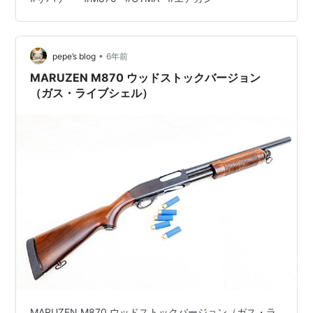
られるだけです。（横にネジ二つでとめられます。） こ
こにオープンタイプのドットサイトをのせたい！！
Sutekus 【1 マルチドット 照準器 ドットサイト 2色 4パ
•
ターン 20mmレール規格対応[正規品] (照準器本体のみ)
pepe’s blog
6年前
Sutekus Amaz…
MARUZEN M870 ウッドストックバージョン
（ガス・ライブシェル）
MARUZEN M870 ウッドストックバージョン（ガス・ラ