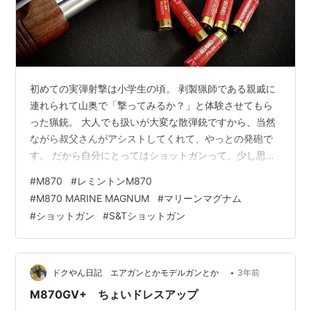
初めての実弾射撃は小学生の頃。 剥製猟師である親戚に
連れられて山奥で「撃ってみるか？」と体験させてもら
った猟銃。 大人でも扱いが大変な散弾銃ですから、当然
ながら叔父さんがアシストしてくれて、やっとの発砲で
す。 だから自分にとってはショットガンって、少し思い
入れが強い銃なのかもしれません。 Remington M870
#
M870
#
レミントンM870
MARINE MAGNUM 日本国内でも猟銃として所有できる
#
M870 MARINE MAGNUM
#
マリーンマグナム
マリーンマグナム。 いつかは実銃で欲しいなと思いつ
#
ショットガン
#
S&Tショットガン
つ、トイガンで入手しました。 本当は３発同時発射が良
かったけど、シルバーで木製のショットガンが欲しいと
なると、どうやらこれしか無さそうです。 By S＆T Air
Sho…
•
ドクやん日記 エアガンとかモデルガンとか
3年前
M870GV+ ちょいドレスアップ