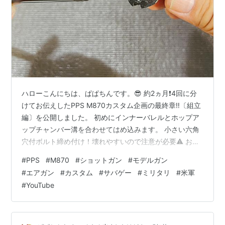
ハローこんにちは、ぱぱちんです。😎 約2ヵ月❗️4回に分
けてお伝えしたPPS M870カスタム企画の最終章‼️〔組立
編〕を公開しました。 初めにインナーバレルとホップア
ップチャンバー溝を合わせてはめ込みます。 小さい六角
穴付ボルト締め付け！壊れやすいので注意が必要⚠️ お次
にバレルの組み立て！インナーバレル先端に組み込む固
#
PPS
#
M870
#
ショットガン
#
モデルガン
定のパーツの中にゴムパッキンが組み込んであります。
#
エアガン
#
カスタム
#
サバゲー
#
ミリタリ
#
米軍
ゴムパッキンを内側にして、固定パーツのネジ穴とバレ
#
YouTube
ルのネジ穴を合わせるように挿入！バレル内には仕切り
があるので、すっぽ抜ける事はありません❗️ ネジ穴が合っ
たら頭の丸いプラスネジ🪛で締め付けます。 インナーバ