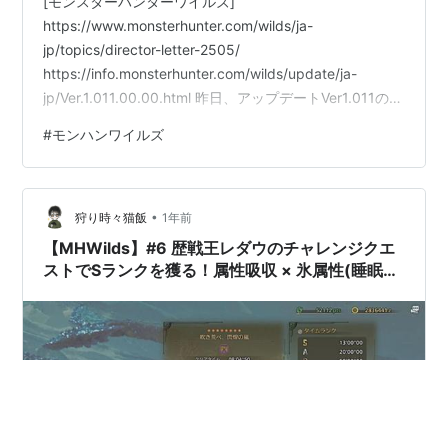
[モンスターハンターワイルズ]
https://www.monsterhunter.com/wilds/ja-
jp/topics/director-letter-2505/
https://info.monsterhunter.com/wilds/update/ja-
jp/Ver.1.011.00.00.html 昨日、アップデートVer1.011の配
信が行われました。アップデートの内容を大まかに載せ
#
モンハンワイルズ
ると１：ストリートファイター６コラボの開催 ２：☆８
モンスターの追加 ３：ハンマー・狩猟笛・ガンランス・
ライトボウガン・ヘヴィボウガンの調整 ４：ユーザビリ
•
ティの向上詳しい内容は、公式のアプデ内容…
狩り時々猫飯
1年前
【MHWilds】#6 歴戦王レダウのチャレンジクエ
ストでSランクを獲る！属性吸収 × 氷属性(睡眠属
性)ヘビィボウガン装備【モンハンワイルズ】