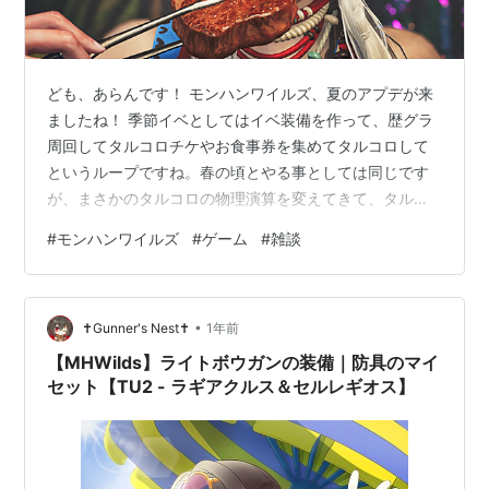
ども、あらんです！ モンハンワイルズ、夏のアプデが来
ましたね！ 季節イベとしてはイベ装備を作って、歴グラ
周回してタルコロチケやお食事券を集めてタルコロして
というループですね。春の頃とやる事としては同じです
が、まさかのタルコロの物理演算を変えてきて、タルコ
ロ自体が新規になってます。 一度どんなものかお試しく
#
モンハンワイルズ
#
ゲーム
#
雑談
ださい、笑いますよ（ また、新ジェスチャーで「水鉄
砲」が実装。集会場でも戦闘中でも水鉄砲が打てるとい
うジャスチャー。集会場はもうどこぞのUSJの水掛けイ
•
ベントみたいな状態になってますね。また今回、オトモ
✝Gunner's Nest✝
1年前
に水をかけるとこんなモーションをしたり↓ 水鉄砲、オ
【MHWilds】ライトボウガンの装備｜防具のマイ
トモにあてると一緒に遊んでくれる！かわい…
セット【TU2 - ラギアクルス＆セルレギオス】