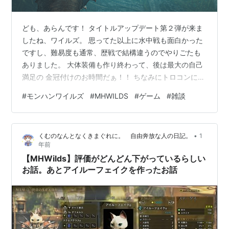
ども、あらんです！ タイトルアップデート第２弾が来ま
したね、ワイルズ。 思ってた以上に水中戦も面白かった
ですし、難易度も通常、歴戦で結構違うのでやりごたも
ありました。 大体装備も作り終わって、後は最大の自己
満足の 金冠付けのお時間だぁ！！ ちなみにトロコンには
アプデ後のモンスは含まれないので本当、ただの自己満
#
モンハンワイルズ
#
MHWILDS
#
ゲーム
#
雑談
足です（笑 うちのブログ、一番見られてる記事がこの記
事なんですよね。 aran1192.net ですが、以前に書いた記
事から色々とアプデで変わり、その都度追記してました
•
くむのなんとなくきまぐれに。 自由奔放な人の日記。
1
が金冠マラソンのやり方も大分変わってきたので新たに
年前
記事にしようと思った訳で。 尚、記事の内容としてこち
【MHWilds】評価がどんどん下がっているらしい
らの動画も参考させて…
お話。あとアイルーフェイクを作ったお話