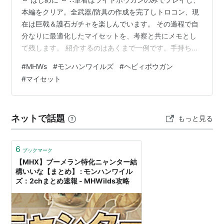
本編をクリア。全武器/防具の作成を完了しトロコン、現
在は巨戟＆護石ガチャを楽しんでいます。 その過程で自
分なりに最適化したマイセットを、考察と共にメモとし
て残します。 紹介するのはあくまで一例です。手持ちの
護石/装飾品と相談してシュミレーター等で調整をお願い
#
MHWs
#
モンハンワイルズ
#
ヘビィボウガン
します。 ■環境について ■通常弾 ■貫通弾 ■散弾 ■属
#
マイセット
性弾 ■徹甲榴弾 ■環境について 最終verなので、ヘビィ
ボウガンのページを独立しました。ライトボウガンのペ
ージはコチラ↓ ■通常弾 通常弾Lv3 ／ 叛砲アルシャマリ
ネットで話題
もっと見る
💎護石通常弾強化1弱点特効1ぶぼぼ ― コメント ―まっ
たり…
6
ブックマーク
【MHX】ブーメラン特化ニャンター結
構いいな【まとめ】 : モンハンワイル
ズ：2chまとめ速報 - MHWilds攻略