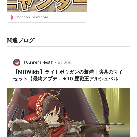
monhan-mhw.com
関連ブログ
•
✝Gunner's Nest✝
5ヶ月前
【MHWilds】ライトボウガンの装備｜防具のマイ
セット【最終アプデ - ★10 歴戦王アルシュベル
ド】