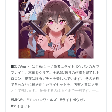
■次のVer ～ はじめに ～ ∴筆者はライトボウガンのみで
プレイし、本編をクリア。全武器/防具の作成を完了しト
ロコン、現在は護石ガチャを楽しんでいます。 その過程
で自分なりに最適化したマイセットを、考察と共にメモ
として残します。 紹介するのはあくまで一例です。手持
ちの護石/装飾品と相談してシュミレーター等で調整をお
#
MHWs
#
モンハンワイルズ
#
ライトボウガン
願いします。 ■環境について ■防具/スキルについて ■
#
マイセット
通常弾 ■散弾 ■貫通弾 ■属性弾 ■その他 ■環境につい