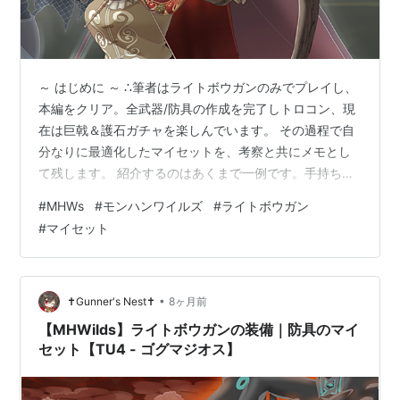
～ はじめに ～ ∴筆者はライトボウガンのみでプレイし、
本編をクリア。全武器/防具の作成を完了しトロコン、現
在は巨戟＆護石ガチャを楽しんでいます。 その過程で自
分なりに最適化したマイセットを、考察と共にメモとし
て残します。 紹介するのはあくまで一例です。手持ちの
護石/装飾品と相談してシュミレーター等で調整をお願い
#
MHWs
#
モンハンワイルズ
#
ライトボウガン
します。 ■通常弾 ■貫通弾 ■散弾 ■属性弾 ■その他 ■
#
マイセット
環境について ワイルズ、最終アップデート！歴戦王アル
シュベルド、★10クエストなどが実装。 今までおまけ的
に載せていた、ヘビィボウガンのマイセットを別ページ
に独立しました！ ■防具/スキルについて ▼シュバルカγ
•
✝Gunner's Nest✝
8ヶ月前
▼ぶぼぼで余…
【MHWilds】ライトボウガンの装備｜防具のマイ
セット【TU4 - ゴグマジオス】