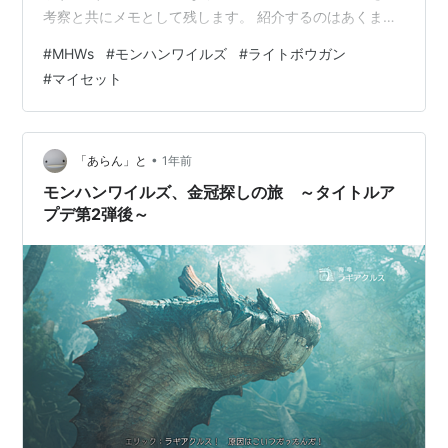
考察と共にメモとして残します。 紹介するのはあくまで
一例です。手持ちの装飾品と相談してシュミレーター等
#
MHWs
#
モンハンワイルズ
#
ライトボウガン
で調整をお願いします。 ■環境について ■ライトボウガ
#
マイセット
ンについて ■通常弾/散弾 ■貫通弾 ■属性弾 ■その他 ■
環境について 夏🏖️ ── タイトルアップデート第二弾！ ラ
ギアクルス、セルレギオス、歴戦王ウズ・トゥナが実装
されました。 ■ライトボウガンについて ▼叛弩アルシア
•
「あらん」と
1年前
ラ＠通…
モンハンワイルズ、金冠探しの旅 ～タイトルア
プデ第2弾後～