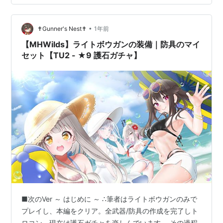
て 歴戦王ヌ・エグドラ、オメガ・プラネテス実装巨戟ア
ーティア武器が発表され、生産ボウガン...最後のVerとな
りました。 ■防具/スキルについて ・エグゾルスγ優秀な
•
✝Gunner's Nest✝
1年前
胴…
【MHWilds】ライトボウガンの装備｜防具のマイ
セット【TU2 - ★9 護石ガチャ】
■次のVer ～ はじめに ～ ∴筆者はライトボウガンのみで
プレイし、本編をクリア。全武器/防具の作成を完了しト
ロコン、現在は護石ガチャを楽しんでいます。 その過程