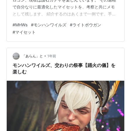
で自分なりに最適化したマイセットを、考察と共にメモ
として残します。 紹介するのはあくまで一例です。手持
ちの護石/装飾品と相談してシュミレーター等で調整をお
#
MHWs
#
モンハンワイルズ
#
ライトボウガン
願いします。 ■環境について ■狩猟笛について ■防具/
#
マイセット
スキルについて ■通常弾 ■散弾 ■貫通弾 ■属性弾 ■そ
の他 ■環境について ランダム護石💎 ── TU2の目玉がつ
いに実装...！ ★9モンスターが実装され、難易度は更に
上昇。後隙が少なくなったり、傷ダウンがなくなり札意
•
「あらん」と
1年前
が…
モンハンワイルズ、交わりの祭事【踊火の儀】を
楽しむ