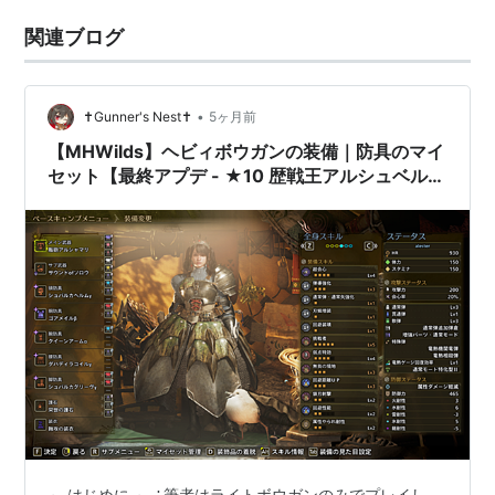
関連ブログ
•
✝Gunner's Nest✝
5ヶ月前
【MHWilds】ヘビィボウガンの装備｜防具のマイ
セット【最終アプデ - ★10 歴戦王アルシュベル
ド】
～ はじめに ～ ∴筆者はライトボウガンのみでプレイし、