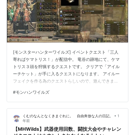
[モンスターハンターワイルズ] イベントクエスト「三人
寄ればケマトリス！」が配信中。 竜谷の跡地にて、ケマ
トリス３頭を狩猟するクエストです。 クリアで「アイル
ーチケット」が手に入るクエストになります。 アイルー
フェイクを作る為のクエストらしいので、遊んできまし
た。クエスト的には、ケマトリスを倒すだけなので 大し
#
モンハンワイルズ
た難易度ではなく、ボッチでも簡単です。 １頭ずつ戦う
クエストだが 敵の体力を減らすと、倒す前に増援が出て
きます。なので、同時２頭での戦いになりますが 敵自体
•
くむのなんとなくきまぐれに。 自由奔放な人の日記。
1
が大した強さではないので、まあ特には問題ないです
年前
ね。 ハンマー的には頭も狙いやすいし、簡単に転倒する
【MHWilds】武器使用回数、闘技大会やチャレン
しでカモである。 ３頭クエストだ…