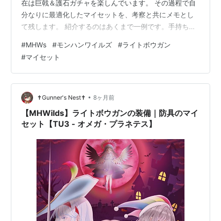
在は巨戟＆護石ガチャを楽しんでいます。 その過程で自
分なりに最適化したマイセットを、考察と共にメモとし
て残します。 紹介するのはあくまで一例です。手持ちの
護石/装飾品と相談してシュミレーター等で調整をお願い
#
MHWs
#
モンハンワイルズ
#
ライトボウガン
します。 ■環境について ■防具/スキルについて ■巨戟
#
マイセット
アーティア武器の作成、強化方針 ■対ゴグマジオス ■通
常弾 ■散弾 ■貫通弾 ■属性弾 ■徹甲榴弾、斬裂弾 ■そ
の他 ■環境について 冬☃ ── タイトルアップデート第四
弾！ 歴戦王ジン・ダハド、ゴグマジオスが実装。 巨戟ア
•
✝Gunner's Nest✝
8ヶ月前
ーティ…
【MHWilds】ライトボウガンの装備｜防具のマイ
セット【TU3 - オメガ・プラネテス】