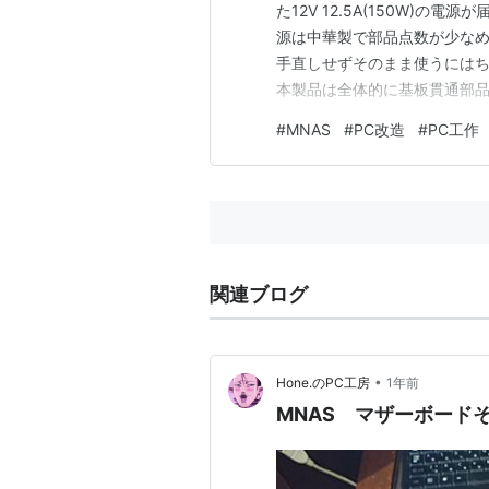
た12V 12.5A(150W)の
源は中華製で部品点数が少なめ
手直しせずそのまま使うにはち
本製品は全体的に基板貫通部
が全体的にあり手直しが必要で
#
MNAS
#
PC改造
#
PC工作
心なのですが、その分熱の伝
ていないと推測します。 なの
関連ブログ
•
Hone.のPC工房
1年前
MNAS マザーボード