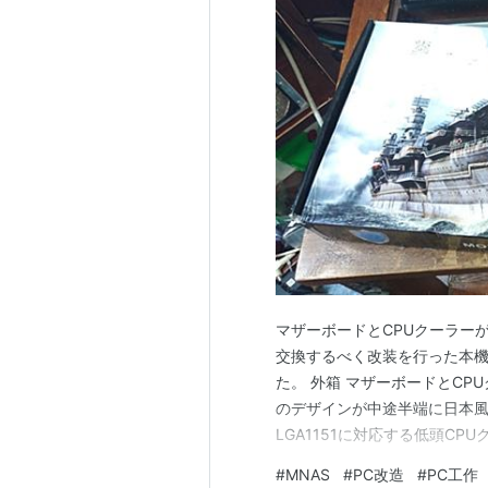
マザーボードとCPUクーラー
交換するべく改装を行った本機
た。 外箱 マザーボードとCP
のデザインが中途半端に日本風
LGA1151に対応する低頭C
このマザーボードはLGA1151
#
MNAS
#
PC改造
#
PC工作
lake)世代Core又はCelero