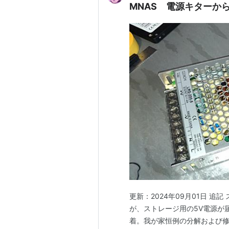
MNAS 電源キターか
更新：2024年09月01日 追
が、ストレージ用の5V電源が
着。我が家恒例の分解および修