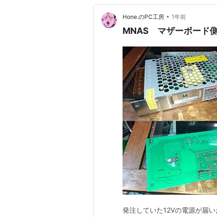
•
Hone.のPC工房
1年前
MNAS マザーボード
発注していた12Vの電源が届