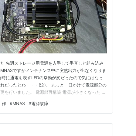
だ 先週ストレージ用電源を入手して手直しと組み込み
MNASですがメンテナンス中に突然出力が出なくなりま
断時に通電を表すLEDの挙動が変だったので気にはなっ
れだったとわ・・・(泣)。 丸っと一日かけて電源部分の
更を行いました。 電源部再構築 電源が小さくなった 筐
高出力電源が載らなくなったのでマザーボードも変更して
工作
#
MNAS
#
電源故障
ード側の電源が100W程度の小さな製品でも実装可能にな
前と同じで…