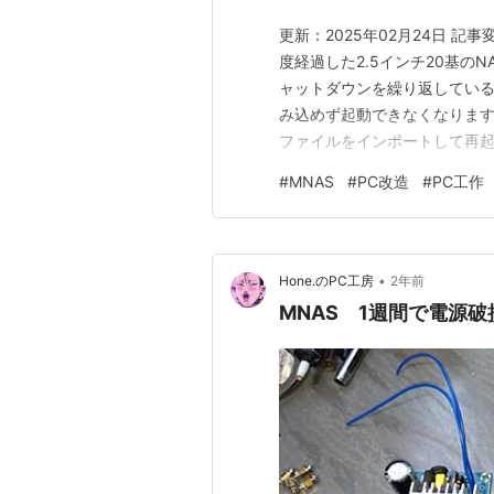
更新：2025年02月24日 記
度経過した2.5インチ20基の
ャットダウンを繰り返しているう
み込めず起動できなくなります
ファイルをインポートして再起
合が出ているのでメンテナンス
#
MNAS
#
PC改造
#
PC工作
いマザーボードを別の製品に
が出ました。 間違いな…
•
Hone.のPC工房
2年前
MNAS 1週間で電源破