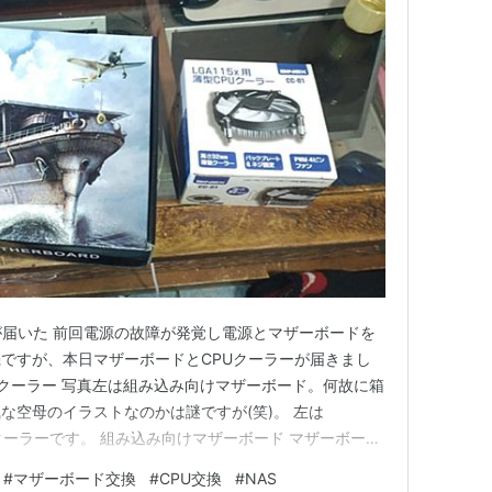
が届いた 前回電源の故障が発覚し電源とマザーボードを
ですが、本日マザーボードとCPUクーラーが届きまし
Uクーラー 写真左は組み込み向けマザーボード。何故に箱
な空母のイラストなのかは謎ですが(笑)。 左は
PUクーラーです。 組み込み向けマザーボード マザーボード
ソケットとB250チップセットを採用した第六〜第九(SKY
#
マザーボード交換
#
CPU交換
#
NAS
n CPUに対応します。 それでいてメモリはSO-DIMM DD…