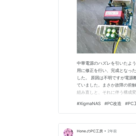
中華電源のハズレを引いたよう
用に修正を行い、完成となった
した。 原因は不明ですが電源
ていました。まさか故障の前触
組み直しと、それに伴う構成変
体スペースの関係上手持ちの
#
XigmaNAS
#
PC改造
#
PC
います。 その関係でマザーボ
ります。 電源の制御方式は以
•
Hone.のPC工房
2年前