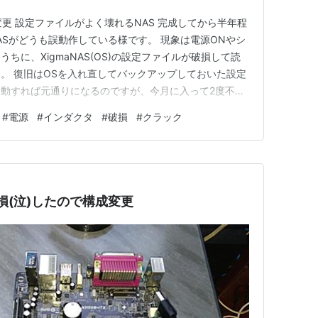
事変更 設定ファイルがよく壊れるNAS 完成してから半年程
NASがどうも誤動作している様です。 現象は電源ONやシ
ちに、XigmaNAS(OS)の設定ファイルが破損して読
。 復旧はOSを入れ直してバックアップしておいた設定
動すれば元通りになるのですが、今月に入って2度不具
を行います。 電源に異常 当初パフォーマンス不足を疑
#
電源
#
インダクタ
#
破損
#
クラック
入れ替えて起動したところ、電源投入中に即落ちする現象
損(泣)したので構成変更