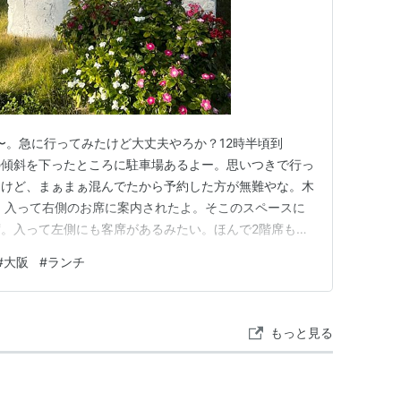
ンチ〜。急に行ってみたけど大丈夫やろか？12時半頃到
の傾斜を下ったところに駐車場あるよー。思いつきで行っ
んけど、まぁまぁ混んでたから予約した方が無難やな。木
 入って右側のお席に案内されたよ。そこのスペースに
。入って左側にも客席があるみたい。ほんで2階席も。
こはわんこもOKみたい。席数はけっこうある感じや
#
大阪
#
ランチ
Menu ハンバーグセット(200g) 1,300円 豚バラの自家製塩だ
もっと見る