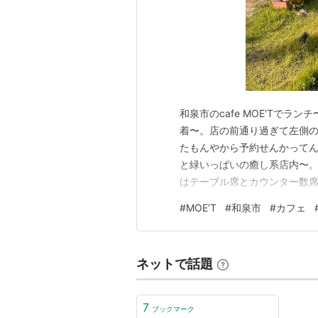
和泉市のcafe MOE'Tでラ
着〜。店の前通り過ぎて左側
たもんやから予約せんかって
と緑いっぱいの癒し系店内〜。
はテーブル席とカウンター数席
あ、外にもお席あったな〜。そ
#
MOE’T
#
和泉市
#
カフェ
ね〜。 Lunch Menu Set 
れ炒めセット 1,…
ネットで話題
7
ブックマーク