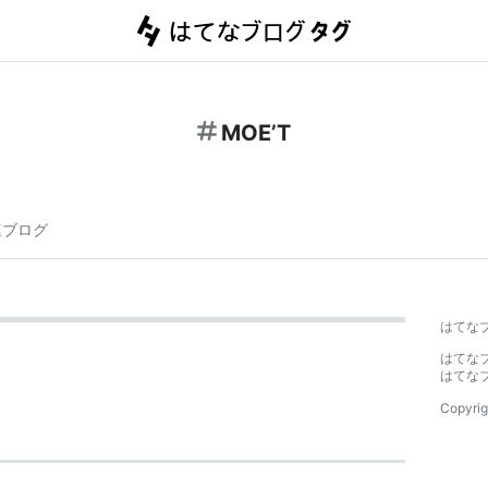
MOE’T
連ブログ
はてな
はてな
はてな
Copyrig