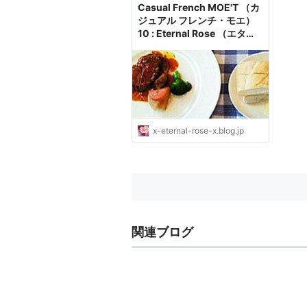
Casual French MOE'T （カ
ジュアル フレンチ・モエ）
10 : Eternal Rose （エター
ナルローズ）
x-eternal-rose-x.blog.jp
関連ブログ