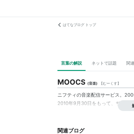
はてなブログ トップ
言葉の解説
ネットで話題
関
MOOCS
(
音楽
)
【
むーくす
】
ニフティの
音楽配信
サービス。200
2010年9月30日をもって、サービ
関連ブログ