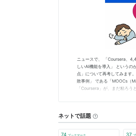
ニュースで、 「Coursera
しいAI機能を導入」 というの
点」について再考してみます。 
敗事例」 である「MOOCs（Mass
「Coursera」が、まだ粘ろ
ば、今でも「Coursera」と「e
タンフォード大学コンピュータ
ネットで話題
74
37
ブックマーク
ブ