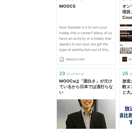
MOOCS
オン
現状
Cou
開始 
How feasible is it to turn your
hobby into a career? Many of us
have an activity or a hobby that
speaks to our soul; we get the
type of satisfaction out of this
that our day jobs can’t compare
moocs.com
ki
to. read more
29
26
ブックマーク
MOOCsは「面白さ」が欠け
放送
ているから日本では流行らな
較エ
い
と大