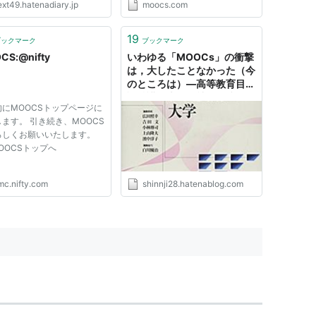
ext49.hatenadiary.jp
moocs.com
19
ブックマーク
ブックマーク
CS:@nifty
いわゆる「MOOCs」の衝撃
は，大したこ​となかった（今
のところは）―高等教育目標
論特講（大学と社会の接
にMOOCSトップページに
続）：藤村正司先生の課題か
ます。 引き続き、MOOCS
ら― - 松宮慎治の憂鬱
ろしくお願いいたします。
MOOCSトップへ
mc.nifty.com
shinnji28.hatenablog.com