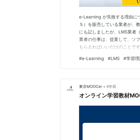
e-Learning が失敗する理
Ｓ）を販売している業者が、教
にも記しましたが、LMS業者（
業者の仕事は、提案して、ソ
もらえればいいだけのことで
これまで、１０数社の大小のL
#
e-Learning
#
LMS
#
学習理
「教育」「学習」についての
ンドになってるような内…
•
東京MOOCer
6年前
オンライン学習教材MO