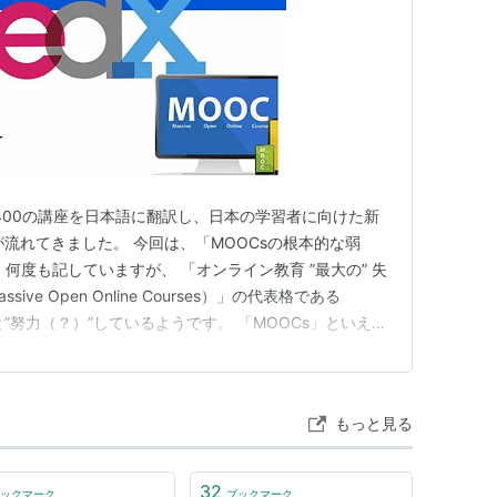
、4,400の講座を日本語に翻訳し、日本の学習者に向けた新
が流れてきました。 今回は、「MOOCsの根本的な弱
何度も記していますが、 「オンライン教育 ”最大の” 失
ive Open Online Courses）」の代表格である
うと”努力（？）”しているようです。 「MOOCs」といえ
dX」ですね？ No MOOCs 「Coursera：コーセラ） ス
サイエンス教授アン…
もっと見る
32
ックマーク
ブックマーク