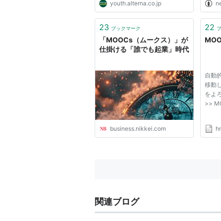
youth.alterna.co.jp
n
23
22
ブックマーク
「MOOCs（ムークス）」が
MOO
仕掛ける「誰でも起業」時代
自動的
移動し
をよ
>> 
business.nikkei.com
h
関連ブログ