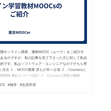
開オンライン講座、通称MOOC（ムーク）をご紹介す
もあるのですが、私の記事を見て下さった方に対して私自
目的です。私はソフトウェア・エンジニアなのでそちら寄
目次 １．MOOC概要 誰もが学べる場 ２．Courseraと
た講師陣 優れたコース設計 ３．Coursera 講座の種類 費
（と費用） 講師 キャリアサポート おわりに １．MOOC概
CS
#
独学
#
生涯学習
な講義を開講する場です。学習機会を広く提供するとい