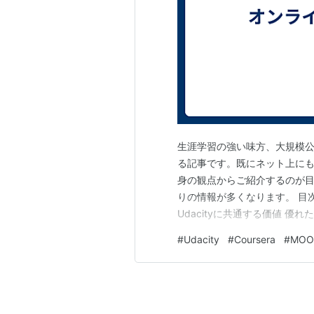
生涯学習の強い味方、大規模公
る記事です。既にネット上に
身の観点からご紹介するのが
りの情報が多くなります。 目次 
Udacityに共通する価値 優れ
用 ４．Udacity 講座の種類
#
Udacity
#
Coursera
#
MOO
要 世界中の大学や企業が様々
う…