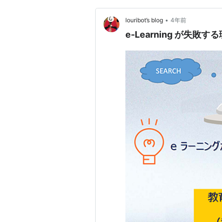
•
louribot’s blog
4年前
e-Learning が失敗する理由 