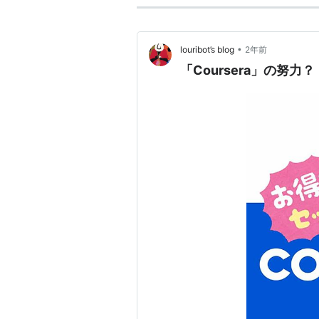
•
louribot’s blog
2年前
「Coursera」の努力？