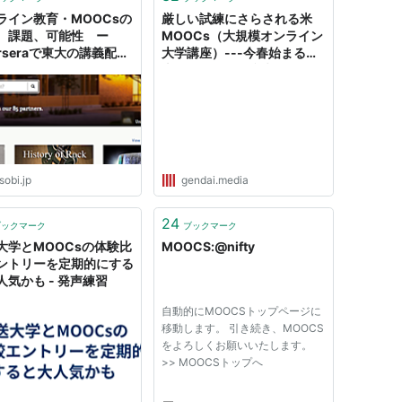
ライン教育・MOOCsの
厳しい試練にさらされる米
、課題、可能性 ー
MOOCs（大規模オンライン
rseraで東大の講義配信
大学講座）---今春始まる日
- Kisobi キソビ
本版サービスの参考に
sobi.jp
gendai.media
24
ブックマーク
ブックマーク
大学とMOOCsの体験比
MOOCS:@nifty
ントリーを定期的にする
人気かも - 発声練習
自動的にMOOCSトップページに
移動します。 引き続き、MOOCS
をよろしくお願いいたします。
>> MOOCSトップへ