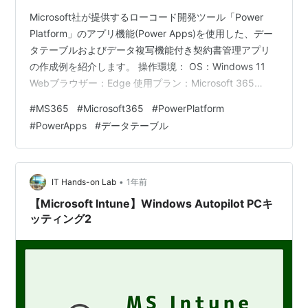
Microsoft社が提供するローコード開発ツール「Power
Platform」のアプリ機能(Power Apps)を使用した、デー
タテーブルおよびデータ複写機能付き契約書管理アプリ
の作成例を紹介します。 操作環境： OS：Windows 11
Webブラウザー：Edge 使用プラン：Microsoft 365
Business Premium 要件・処理の流れ・項目の整理 アプ
#
MS365
#
Microsoft365
#
PowerPlatform
リの完成イメージ SharePointリスト用意 ギャラリーアプ
#
PowerApps
#
データテーブル
リ作成 アプリ実装:基本部分 要件・処理の流れ・項目の
整理 この例では、以下のような要件にもとづき、アプリ
を実装します。 データはSharePointリ…
•
IT Hands-on Lab
1年前
【Microsoft Intune】Windows Autopilot PCキ
ッティング2