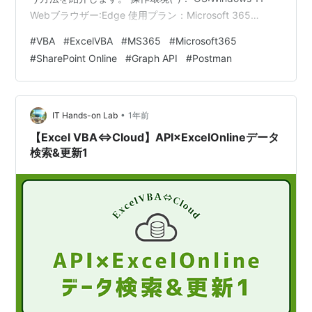
Webブラウザー:Edge 使用プラン：Microsoft 365
Business Premium *SharePoint Online上のExcelファイ
#
VBA
#
ExcelVBA
#
MS365
#
Microsoft365
ルおよびMicrosoft Graph REST APIにアクセスできる組
#
SharePoint Online
#
Graph API
#
Postman
織アカウントでサインインしていること なお、この記事
では、VBAの使用許可や開発メニュー表示と…
•
IT Hands-on Lab
1年前
【Excel VBA⇔Cloud】API×ExcelOnlineデータ
検索&更新1