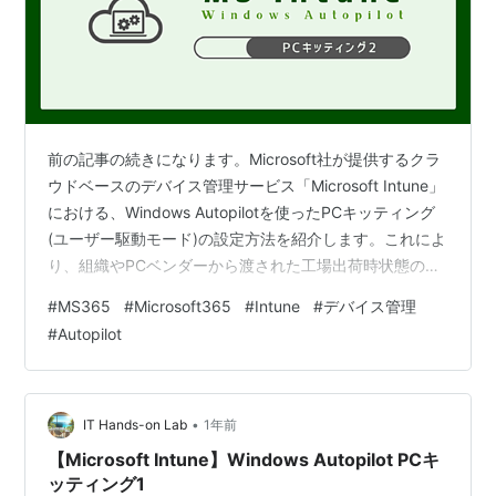
前の記事の続きになります。Microsoft社が提供するクラ
ウドベースのデバイス管理サービス「Microsoft Intune」
における、Windows Autopilotを使ったPCキッティング
(ユーザー駆動モード)の設定方法を紹介します。これによ
り、組織やPCベンダーから渡された工場出荷時状態のPC
に、ユーザーが組織のアカウントで初回サインインする
#
MS365
#
Microsoft365
#
Intune
#
デバイス管理
と、組織で必要な設定が自動的に行われるようになりま
#
Autopilot
す。システム管理者がPCを一台一台キッティングする手
間が省けます。 操作環境・管理デバイス環境： OS：
Windows 11 Webブラウザー：Edge 使用プラン：
Microsoft 365 B…
•
IT Hands-on Lab
1年前
【Microsoft Intune】Windows Autopilot PCキ
ッティング1