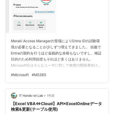
Meraki Access Managerの登場によりEntra IDの試験環
境が必要となることが少しずつ増えてきました。 自腹で
Entraの契約を行うほど金銭的な余裕もないですし、検証
目的のため利用頻度もそれほど多くはありません。
Microsoft社はそんなユーザに対して無償の開発者向け環
境を無償で提供しており、検証目的としては十分な環境
#
Microsoft
#
MS365
を使うことができます。 このプログラムは90日限定と表
記されていますが、一定の条件をクリアすると無期限(?)
に継続して利用が可能となるため、今回の記事ではその
•
条件をクリアする方法をまとめておきます。 この記事に
IT Hands-on Lab
1年前
記載する内容は私の経験上でのまとめとなりますの…
【Excel VBA⇔Cloud】API×ExcelOnlineデータ
検索&更新(テーブル使用)