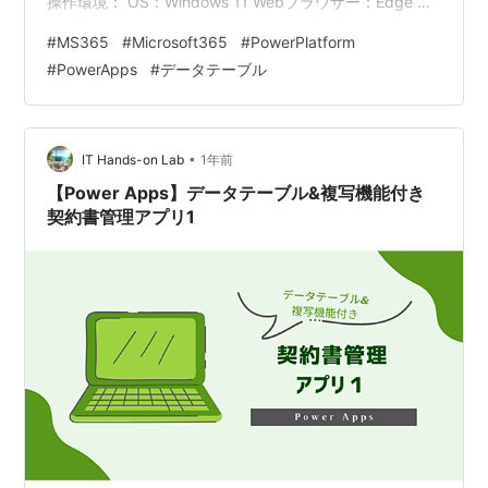
操作環境： OS：Windows 11 Webブラウザー：Edge 使
用プラン：Microsoft 365 Business Premium アプリ実
#
MS365
#
Microsoft365
#
PowerPlatform
装:一覧画面 部品の削除・追加 検索条件項目の設定 検索
#
PowerApps
#
データテーブル
結果項目の設定 アプリ実装:詳細画面 画面タイトル・ア
イコン設定 詳細フォーム・非表示項目の設定 項目追加・
レイアウト調整 部品の追加・設定 アプリ実装:編集画…
•
IT Hands-on Lab
1年前
【Power Apps】データテーブル&複写機能付き
契約書管理アプリ1