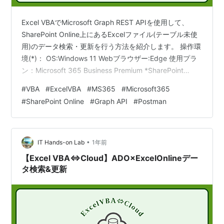
Excel VBAでMicrosoft Graph REST APIを使用して、
SharePoint Online上にあるExcelファイル(テーブル未使
用)のデータ検索・更新を行う方法を紹介します。 操作環
境(*)： OS:Windows 11 Webブラウザー:Edge 使用プラ
ン：Microsoft 365 Business Premium *SharePoint
Online上のExcelファイルおよびMicrosoft Graph REST
#
VBA
#
ExcelVBA
#
MS365
#
Microsoft365
APIにアクセスできる組織アカウントでサインインしてい
#
SharePoint Online
#
Graph API
#
Postman
ること なお、この記事では、VBAの使用許可や開発メニ
ュー表示といった初期設定や、VBAエ…
•
IT Hands-on Lab
1年前
【Excel VBA⇔Cloud】ADO×ExcelOnlineデー
タ検索&更新