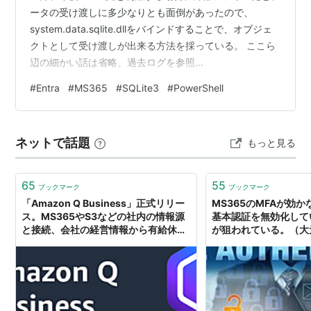
ータの受け渡しに多少なりとも面倒があったので、
system.data.sqlite.dllをバインドすることで、オブジェ
クトとして受け渡しが出来る方法を採っている。 ここら
辺の細かい話は省略、過去ログを参照
chiikiseibi.hatenablog.com まず、第一段階で基本的なデ
#
Entra
#
MS365
#
SQLite3
#
PowerShell
ータを基本テーブルに流し込んだので、それらを元に、
Excelに出力するために作成したテーブルにいろいろと追
加していく。 # selectの結果をオブジェクトとして受け
ネットで話題
もっと見る
取りたいので、外部呼び出しではなく、dllをバインドす
る。 $location = (g…
65
55
ブックマーク
ブックマーク
「Amazon Q Business」正式リリー
MS365のMFAが効
ス。MS365やS3などの社内の情報源
基本認証を無効化してい
と接続、会社の経営情報から有給休暇
が狙われている。（大元
の残りまでチャットAIが答えてくれる
スパート - Yahoo!