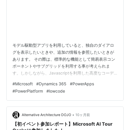
モデル駆動型アプリを利用していると、独自のダイアロ
グを表示したいときや、追加の情報を参照したいときが
あります。 その際は、標準的な機能として簡易表示コン
ポーネントやサブグリッドを利用する事が考えられま
す。しかしながら、Javascriptを利用した高度なコーデ
ィング技術を要し、デザイン性も求められることが懸念
#
Microsoft
#
Dynamics 365
#
PowerApps
です。 そこで、デザイン性のカスタマイズに長けるカス
#
PowerPlatform
#
lowcode
タムページを利用して、モデル駆動型アプリの画面上に
組み込むことで、前述した懸念が解消されます。*1 今回
は、モデル駆動型アプリのフォーム上にコマンド（ボタ
ン）を配置し、カスタムページをダイアログとして表示
•
Alternative Architecture DOJO
10ヶ月前
します。 カスタムページの準備 カ…
【初イベント参加レポート】Microsoft AI Tour