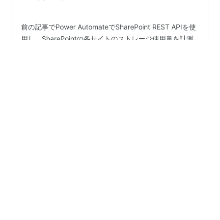
前の記事でPower AutomateでSharePoint REST APIを使
用し、SharePointの各サイトのストレージ使用量を計測
する例を紹介しました。今回はMicrosoft Graph REST
APIを使った場合等、参考情報をいくつか紹介します。
操作環境 OS：Windows 11 Webブラウザー：Edge 使用
プラン：Microsoft 365 Business Premium(*) *Power
#
MS365
#
Microsoft365
#
PowerPlatform
Automateでプレミアムコネクタを使用する場合は、追加
#
PowerAutomate
#
SharePoint
#
Graph API
料金が必要となります Power Automateによる計測フロ