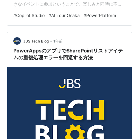
きなイベントに参加ということで、楽しみと同時に不安
もありましたが、 終わった時には「参加してよかっ
#
Copilot Studio
#
AI Tour Osaka
#
PowerPlatform
た！」という気持ちでいっぱいでした！ 今回の記事では
ローコード、特にCopilot Studioの内容をメインにお話し
ていきます。 会場の様子 当日はイベント1時間前には受
•
付に到着したのですがすでに行列が...！ 初参加というこ
JBS Tech Blog
1年前
ともあり前で見たいと思い早めに来たつも…
PowerAppsのアプリでSharePointリストアイテ
ムの重複処理エラーを回避する方法