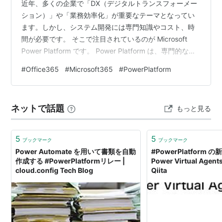
近年、多くの企業で「DX（デジタルトランスフォーメー
ション）」や「業務効率化」が重要なテーマとなってい
ます。しかし、システム開発には専門知識やコスト、時
間が必要です。 そこで注目されているのが Microsoft
Power Platform です。 Power Platform は、専門的なプ
ログラミング知識がなくても、業務アプリの作成、自動
#
Office365
#
Microsoft365
#
PowerPlatform
化、データ分析、AI 活用を実現できるローコードプラッ
トフォームです。 Power Platform を Power Apps、
Power Automate、Power BI、Power Pages、Copilot
ネットで話題
もっと見る
Studio などで構成されるサービス…
5
5
ブックマーク
ブックマーク
Power Automate を用いて書類を自動
#PowerPlatform
作成する #PowerPlatformリレー |
Power Virtual Age
cloud.config Tech Blog
Qiita