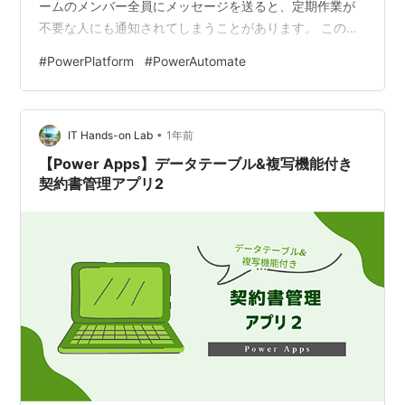
ームのメンバー全員にメッセージを送ると、定期作業が
不要な人にも通知されてしまうことがあります。 この記
事では、必要なメンバーだけに通知を送るための「直属
#
PowerPlatform
#
PowerAutomate
の部下の取得 (V2)」アクションの活用方法を紹介しま
す。 本記事での前提 「直属の部下の取得 (V2)」アクショ
ンとは 同グループのメンバーのみにメッセージを送る フ
•
ロー全体像 部下の情報を取得 取得したユーザー個人に対
IT Hands-on Lab
1年前
してメッセージを送信 実際の動作 「直属の部下の取得
【Power Apps】データテーブル&複写機能付き
(V2)」ア…
契約書管理アプリ2