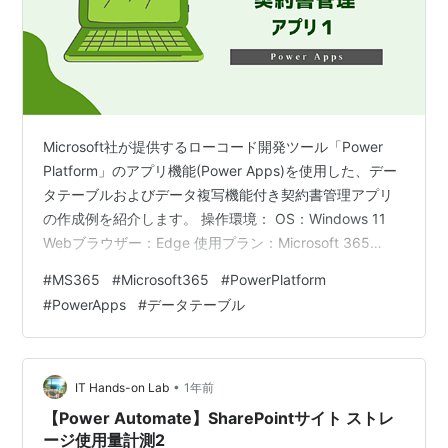
Microsoft社が提供するローコード開発ツール「Power
Platform」のアプリ機能(Power Apps)を使用した、デー
タテーブルおよびデータ複写機能付き契約書管理アプリ
の作成例を紹介します。 操作環境： OS：Windows 11
Webブラウザー：Edge 使用プラン：Microsoft 365
Business Premium 要件・処理の流れ・項目の整理 アプ
#
MS365
#
Microsoft365
#
PowerPlatform
リの完成イメージ SharePointリスト用意 ギャラリーアプ
#
PowerApps
#
データテーブル
リ作成 アプリ実装:基本部分 要件・処理の流れ・項目の
整理 この例では、以下のような要件にもとづき、アプリ
を実装します。 データはSharePointリ…
•
IT Hands-on Lab
1年前
【Power Automate】SharePointサイト ストレ
ージ使用量計測2