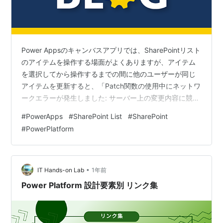
Power Appsのキャンバスアプリでは、SharePointリスト
のアイテムを操作する場面がよくありますが、アイテム
を選択してから操作するまでの間に他のユーザーが同じ
アイテムを更新すると、「Patch関数の使用中にネットワ
ークエラーが発生しました: サーバー上の変更内容に競合
があります。再度読み込んでください。」というエラー
#
PowerApps
#
SharePoint List
#
SharePoint
が発生してしまいます。 本記事では、アイテム重複操作
#
PowerPlatform
のエラーを回避する方法をご紹介します。 前提 設定内容
設定手順 結果 注意点 まとめ 前提 今回は、下記の通りの
SharePointリストとキャンバスアプリを用意します。
SharePointリスト Power Ap…
•
IT Hands-on Lab
1年前
Power Platform 設計要素別 リンク集