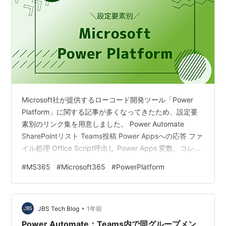
Microsoft社が提供するローコード開発ツール「Power
Platform」に関する記事が多くなってきたため、設定要
素別のリンク集を用意しました。 Power Automate
SharePointリスト Teams投稿 Power Appsへの応答 ファ
イル処理 Office Script呼出し Power Apps 変数、コレク
ション バーコードリーダー、添付ファイル、データテー
#
MS365
#
Microsoft365
#
PowerPlatform
ブル フロー呼出し,データ授受 Patch データ更新
Office365ユーザー コンボボックス、チェックボックス
整合チェック、自動連番、データ複写等の内部処理 設定
•
Dataverse for Team…
JBS Tech Blog
1年前
Power Automate：Teams内で同グループメン