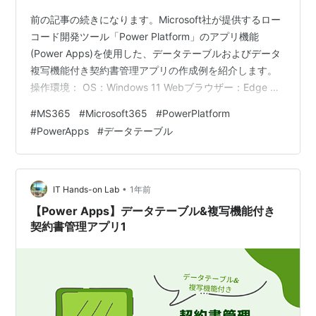
前の記事の続きになります。Microsoft社が提供するロー
コード開発ツール「Power Platform」のアプリ機能
(Power Apps)を使用した、データテーブルおよびデータ
複写機能付き契約書管理アプリの作成例を紹介します。
操作環境： OS：Windows 11 Webブラウザー：Edge 使
用プラン：Microsoft 365 Business Premium アプリ実
#
MS365
#
Microsoft365
#
PowerPlatform
装:一覧画面 部品の削除・追加 検索条件項目の設定 検索
#
PowerApps
#
データテーブル
結果項目の設定 アプリ実装:詳細画面 画面タイトル・ア
イコン設定 詳細フォーム・非表示項目の設定 項目追加・
レイアウト調整 部品の追加・設定 アプリ実装:編集画…
•
IT Hands-on Lab
1年前
【Power Apps】データテーブル&複写機能付き
契約書管理アプリ1