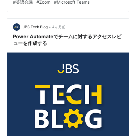
#
英語会議
#
Zoom
#
Microsoft Teams
ライム上場企業で情報システム部のセキュリティ担当を
している、城咲子です。 突然ですが、皆さんは日々の業
務でこんな「ため息」をついていませんか？ 「また議事
録作成か…会議の内容を思い出すのが大変…」 海外拠点
•
JBS Tech Blog
4ヶ月前
との英語会議で「…
Power Automateでチームに対するアクセスレビ
ューを作成する