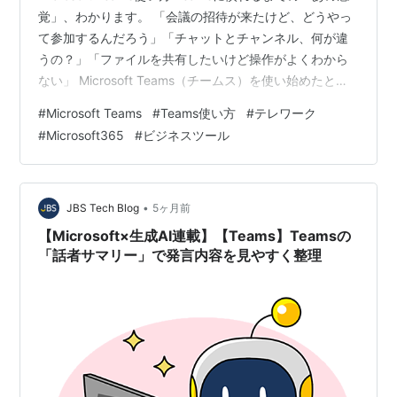
覚」、わかります。 「会議の招待が来たけど、どうやっ
て参加するんだろう」「チャットとチャンネル、何が違
うの？」「ファイルを共有したいけど操作がよくわから
ない」 Microsoft Teams（チームス）を使い始めたと
き、こうした疑問に直面した方はきっと多いはずです。
#
Microsoft Teams
#
Teams使い方
#
テレワーク
実際、Microsoft Teamsはチャット・ビデオ会議・ファイ
#
Microsoft365
#
ビジネスツール
ル共有・タスク管理など、ビジネスに必要な機能が一つ
のアプリにまとまった非常に多機能なツールです。だか
らこそ「どこから手をつければいいのか」と迷ってしま
うのは当然のことです。 この記事では、Micr…
•
JBS Tech Blog
5ヶ月前
【Microsoft×生成AI連載】【Teams】Teamsの
「話者サマリー」で発言内容を見やすく整理