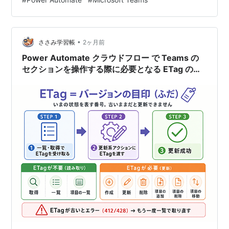
section（ダミーセクションの作成） 4-7. [変数]変数の設
定 1 4-8. [コントロール]それぞれに適用する（Foreach）
4-8…
•
ささみ学習帳
2ヶ月前
Power Automate クラウドフロー で Teams の
セクションを操作する際に必要となる ETag の考
え方