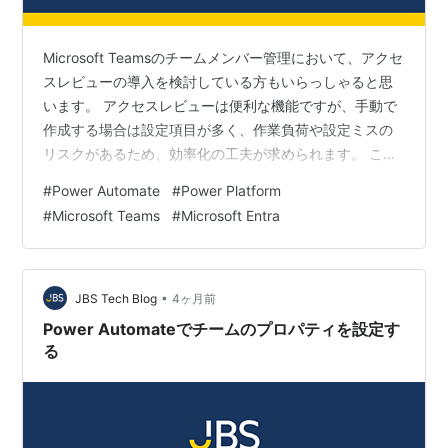
Microsoft Teamsのチームメンバー管理において、アクセ
スレビューの導入を検討している方もいらっしゃると思
います。 アクセスレビューは便利な機能ですが、手動で
作成する場合は設定項目が多く、作業負荷や設定ミスの
リスクがあるため、効率化の工夫が求められます。 こう
した課題は、Power Automateを活用してアクセスレビュ
#
Power Automate
#
Power Platform
ー作成を自動化することで解消できます。 本記事では、
#
Microsoft Teams
#
Microsoft Entra
Power Automateのクラウドフローを使って、チーム作成
と同時にチームに対するアクセスレビューを自動作成す
る手順を解説します。 事前準備 プレミアムコネクタが使
用できるライセンス Microsoft Ent…
•
JBS Tech Blog
4ヶ月前
Power Automateでチームのプロパティを設定す
る