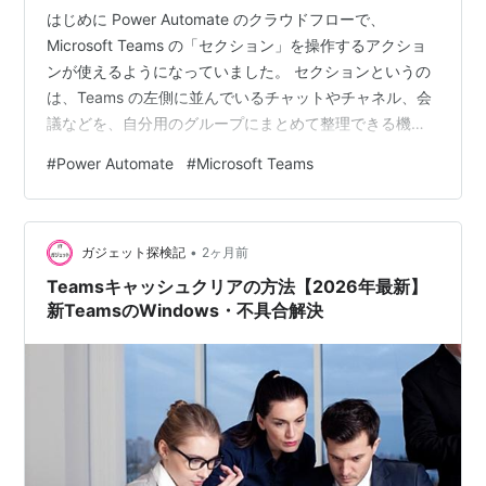
はじめに Power Automate のクラウドフローで、
Microsoft Teams の「セクション」を操作するアクショ
ンが使えるようになっていました。 セクションというの
は、Teams の左側に並んでいるチャットやチャネル、会
議などを、自分用のグループにまとめて整理できる機能
です。「お気に入り」「プロジェクトA」といった自分だ
#
Power Automate
#
Microsoft Teams
けのグループを作って、その中に関連するチャットを入
れておく、というイメージです。このグループ分けを、
フローで自動的に作ったり、名前を変えたり、中身を入
•
れ替えたりできるのが今回のアクション群になります。
ガジェット探検記
2ヶ月前
これらのアクションを触ってみたところ、作成・更新・
Teamsキャッシュクリアの方法【2026年最新】
削除といった…
新TeamsのWindows・不具合解決