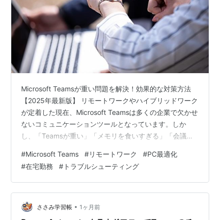
Microsoft Teamsが重い問題を解決！効果的な対策方法
【2025年最新版】 リモートワークやハイブリッドワーク
が定着した現在、Microsoft Teamsは多くの企業で欠かせ
ないコミュニケーションツールとなっています。しか
し、「Teamsが重い」「メモリを食いすぎる」「会議中
に画面が固まる」「PCが重くなって他の作業に支障が出
#
Microsoft Teams
#
リモートワーク
#
PC最適化
る」といった悩みを抱えている方も多いのではないでし
#
在宅勤務
#
トラブルシューティング
ょうか。 多くのTeams利用者が、メモリ食いすぎによる
動作の重さに関する課題を感じているという声が聞かれ
ます。この記事では、IT運用の経験に基づいて、Teams
のメモリ食いすぎ・重さを軽くする具体的な対策方法…
•
ささみ学習帳
1ヶ月前