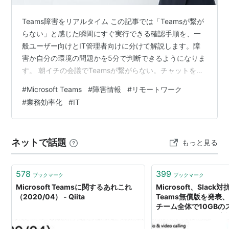
Teams障害をリアルタイム この記事では「Teamsが繋が
らない」と感じた瞬間にすぐ実行できる確認手順を、一
般ユーザー向けとIT管理者向けに分けて解説します。障
害か自分の環境の問題かを5分で判断できるようになりま
す。 朝イチの会議でTeamsが繋がらない。チャットを送
っても既読がつかない。画面共有が固まった——。 そん
#
Microsoft Teams
#
障害情報
#
リモートワーク
な緊急事態、まず最初に確認すべきは「自分だけの問題
#
業務効率化
#
IT
なのか、Microsoft全体の障害なのか」です。 この切り分
けができていないと、再起動やキャッシュ削除を繰り返
してムダな時間を失います。私自身、過去に「障害だと
ネットで話題
もっと見る
気づかずに30分間トラブルシューティングをしていた」
という経験があ…
578
399
ブックマーク
ブックマーク
Microsoft Teamsに関するあれこれ
Microsoft、Slack対
（2020/04） - Qiita
Teams無償版を発表
チーム全体で10GBの
Office Online、4