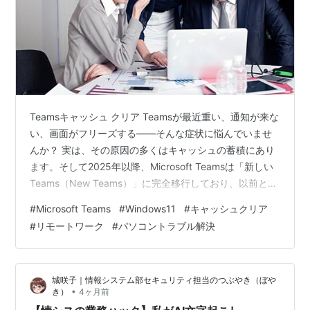
Teamsキャッシュ クリア Teamsが最近重い、通知が来な
い、画面がフリーズする——そんな症状に悩んでいませ
んか？ 実は、その原因の多くはキャッシュの蓄積にあり
ます。そして2025年以降、Microsoft Teamsは「新しい
Teams（New Teams）」に完全移行しており、以前とは
キャッシュの保存場所・削除手順がまるごと変わりまし
#
Microsoft Teams
#
Windows11
#
キャッシュクリア
た。古い記事の手順を試して「フォルダが見つからな
#
リモートワーク
#
パソコントラブル解決
い」と困った方も多いはずです。 この記事では、2026年
6月時点の最新情報をもとに、新しいTeamsのキャッシュ
クリア方法を初心者にもわかりやすく解説します。
城咲子｜情報システム部セキュリティ担当のつぶやき（ぼや
Windows設定からのワンクリック操作から、フォ…
•
き）
4ヶ月前