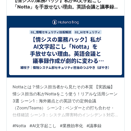
【情シスの業務ハック】私がAI文字起こし
「Notta」を手放せない理由。英語会議と議事録
作成が劇的に変わる神ツール
Nottaとは？情シス担当者から見たその本質 【実践編】
情シス担当の私がNottaをこう使う！リアルな活用シーン
3選 シーン1：海外拠点との英語での定例会議
（Zoom/Teams） シーン2：ベンダーとの打ち合わせ・
仕様確認 シーン3：システム障害時のインシデント対応
記録 なぜNottaは「神ツール」なのか？3つの理由 セキ
#
Notta
#
AI文字起こし
#
業務効率化
#
議事録
ュリティ担当者として一言 皆さん、こんにちは。東証プ