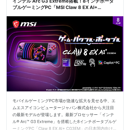
インテル Arc G3 Extreme搭載！8インチポータ
ブルゲーミングPC「MSI Claw 8 EX AI+
CG3EM」の魅力と性能を完全解説
モバイルゲーミングPC市場が急速な拡大を見せる中、エ
ムエスアイコンピュータージャパン株式会社から大注目
の最新モデルが登場します。最新プロセッサー「インテ
ル® Arc™ G3 Extreme」を搭載した8インチポータブルゲ
ーミングPC「Claw 8 EX AI+ CG3EM」の日本国内向けモ