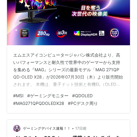
エムエスアイコンピュータージャパン株式会社より、高
いパフォーマンスと耐久性で世界中のゲーマーから支持
を集める『MAG』シリーズの最新モデル「MAG 271QP
QD-OLED X28」が2026年07月30日（木）より販売開始
されます。 本機は、量子ドット技術と有機EL（OLED）
を融合した「QD-OLEDパネル」を採用し、リフレッシュ
#
MSI
#
ゲーミングモニター
#
QDOLED
レート280Hz、応答速度0.03ms（GTG）という圧倒的な
#
MAG271QPQDOLEDX28
#
PCデスク周り
スペックを誇るゲーミングモニターです。競技性の高い
FPSやアクションゲームでの勝利を目指すゲーマーはも
ちろん、高精細な映像世界に没入したいプレイヤーにと
っても待望の一台となっています。 漆黒と圧倒的な…
•
ゲーミングデバイス速報！！
17日前