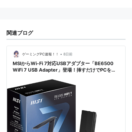
Investments （メディア・スポーツ・インヴェストメン
ツ） の略称。
MSIは、“
租税回避地
” といわれる英国領バージン諸島
（British Virgin Islands） に本社がある投資ファンド会
関連ブログ
社。ブラジルの名門サッカークラブである
SCコリンチ
ャンス・パウリスタ
（Sport Club Corinthians
Paulista） に巨額の投資を果たし、共同経営や資金面で
•
ゲーミングPC速報！！
8日前
の支援を行っていたが、2007年にコリンチャンスとの
MSIからWi-Fi 7対応USBアダプター「BE6500
WiFi 7 USB Adapter」登場！挿すだけでPCを超
共同経営・資金援助を解除した。
高速化する無線LAN子機の魅力とスペック解説
実際にはグルジア人のバドリ・パタルキシシュビリ氏が
MSI社のオーナーであるという見方が多く、同氏はチェ
チェン・マフィアとのつながりが疑われており、巨額の
不正行為で訴えられたロシア人
ピアニスト
のボリス・ベ
レゾフスキー （Boris Berezovsky） の友人でもある。
ベレゾフスキーはチェルシーFCの現オーナーのロマ