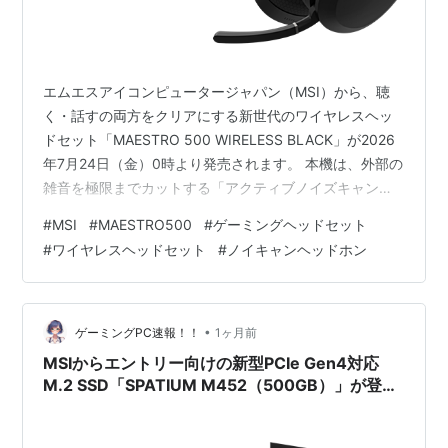
エムエスアイコンピュータージャパン（MSI）から、聴
く・話すの両方をクリアにする新世代のワイヤレスヘッ
ドセット「MAESTRO 500 WIRELESS BLACK」が2026
年7月24日（金）0時より発売されます。 本機は、外部の
雑音を極限までカットする「アクティブノイズキャンセ
リング（ANC）」と、マイクに入り込む環境音を抑える
#
MSI
#
MAESTRO500
#
ゲーミングヘッドセット
「環境ノイズキャンセリング（ENC）」のハイブリッド
#
ワイヤレスヘッドセット
#
ノイキャンヘッドホン
仕様。さらに、圧倒的なタフさを誇る最大90時間の超ロ
ングバッテリーを内蔵しています。 1万円を切るリーズナ
ブルな価格設定でありながら、ゲームからビジネスシー
ンのWeb会議までシームレスに活躍する、ハイコストパ
•
ゲーミングPC速報！！
1ヶ月前
フォー…
MSIからエントリー向けの新型PCIe Gen4対応
M.2 SSD「SPATIUM M452（500GB）」が登
場！高速転送と強固なデータ保護機能を両立した
高コスパモデルのスペックや特徴を徹底解説