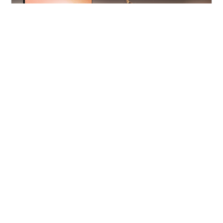
2026年6月25日（木）、エムエスアイコンピュータージ
ャパン株式会社（MSI）から、圧倒的なスピード感と高い
没入感を両立した新型ゲーミングモニター「MAG 245C
X24」が発売されました。 高い耐久性と優れたゲーミン
グ性能で世界中のPCゲーマーから信頼を集める『MAG』
シリーズの最新作となる本機は、コンパクトで扱いやす
#
ゲーミングモニター
#
MSI
#
240Hz
い23.6インチのフルHDサイズに、プロクラスの240Hz高
#
湾曲モニター
#
PS5
リフレッシュレートと1,500Rの湾曲パネルを凝縮した、
本格派仕様のモデルです。 今回は、ゲーム環境を大幅に