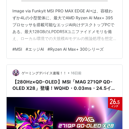
Image via Funkyit MSI PRO MAX EDGE AI+は、容積わ
ずか4Lの小型筐体に、最大でAMD Ryzen AI Max+ 395
プロセッサを搭載可能なエッジAI向けデスクトップPCで
ある。最大128GBのLPDDR5Xユニファイドメモリを備
え、ローカル環境での大規模AIモデルの推論処理を想定
した設計となっている。クラウドに依存せずAI処理を実
#
MSI
#
エッジAI
#
Ryzen AI Max+ 300シリーズ
行できるため、データの機密性やプライバシーを重視す
る企業や研究機関、開発者を主なターゲットとしてい
る。
•
ゲーミングデバイス速報！！
16日前
【280Hz×QD-OLED】MSI「MAG 271QP QD-
OLED X28」登場！WQHD・0.03ms・24.5イン
チモード搭載の競技向けゲーミングモニターを徹
底解説