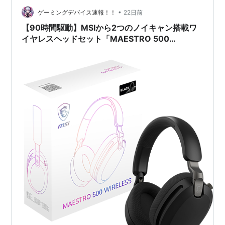
15 C13W」シリーズと、落ち着いた漆黒のデザインが魅
•
ゲーミングデバイス速報！！
22日前
力の「Cybor…
【90時間駆動】MSIから2つのノイキャン搭載ワ
イヤレスヘッドセット「MAESTRO 500
WIRELESS BLACK」が登場！ゲームもWeb会議
もこれ1台で快適に