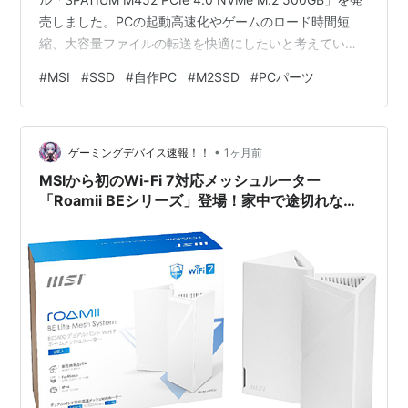
売しました。PCの起動高速化やゲームのロード時間短
縮、大容量ファイルの転送を快適にしたいと考えている
ユーザーにとって、見逃せない選択肢が登場です。 本記
#
MSI
#
SSD
#
自作PC
#
M2SSD
#
PCパーツ
事では、新発売された「SPATIUM M452 500GB」の詳
しいスペックや搭載されているコントローラー、データ
保護機能、保証期間にいたるまで、その魅力を余すこと
•
なく網羅してご紹介します。 圧倒的な転送速度！シーケ
ゲーミングデバイス速報！！
1ヶ月前
ンシャルリード最大3,600M…
MSIから初のWi-Fi 7対応メッシュルーター
「Roamii BEシリーズ」登場！家中で途切れない
超高速ネット環境の全貌