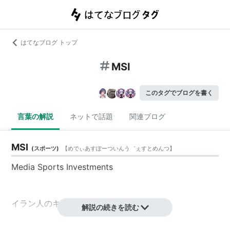
はてなブログ トップ
MSI
このタグでブログを書く
言葉の解説
ネットで話題
関連ブログ
MSI
(
スポーツ
)
【
めでぃあすぽーついんう゛ぇすとめんつ
】
Media Sports Investments
イラン人のキア・ジョーラブチアン （Kia
解説の続きを読む
Joorabchian） がオーナーを務める Media Sports