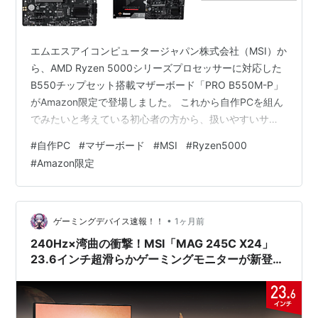
エムエスアイコンピュータージャパン株式会社（MSI）か
ら、AMD Ryzen 5000シリーズプロセッサーに対応した
B550チップセット搭載マザーボード「PRO B550M-P」
がAmazon限定で登場しました。 これから自作PCを組ん
でみたいと考えている初心者の方から、扱いやすいサブ
機を1台組みたいと考えているベテランの方まで、幅広い
#
自作PC
#
マザーボード
#
MSI
#
Ryzen5000
層にマッチするベーシックで信頼性の高い一枚に仕上が
#
Amazon限定
っています。購入後も安心な「3年の長期製品保証」が付
帯している点も見逃せません。 今回は、新発売された
「PRO B550M-P」の特徴や注目ポイントについて、ス
ペックを交えながら詳しく紐解いていきましょう。 安
•
ゲーミングデバイス速報！！
1ヶ月前
定…
240Hz×湾曲の衝撃！MSI「MAG 245C X24」
23.6インチ超滑らかゲーミングモニターが新登
場！プレステ5の120Hz接続やFPS・レースゲーム
に最適なスペックと特徴を徹底解説