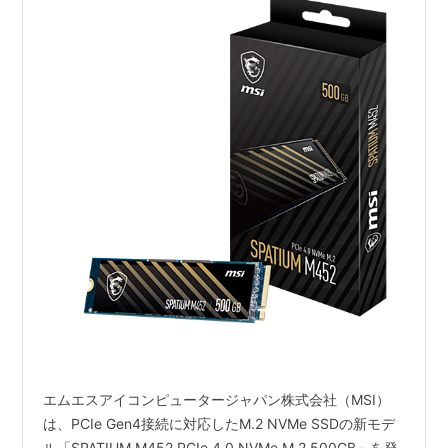
エムエスアイコンピュータージャパン株式会社（MSI）
は、PCIe Gen4接続に対応したM.2 NVMe SSDの新モデ
ル「SPATIUM M452 PCIe 4.0 NVMe M.2 500GB」を発