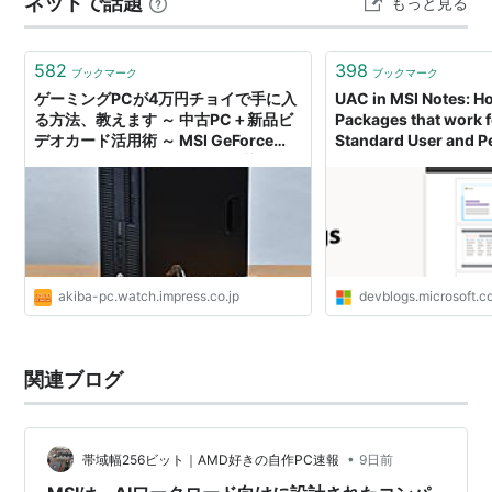
ネットで話題
もっと見る
応のパソコンでもUSBポートに挿し込…
582
398
ブックマーク
ブックマーク
ゲーミングPCが4万円チョイで手に入
UAC in MSI Notes: Ho
る方法、教えます ～ 中古PC＋新品ビ
Packages that work f
デオカード活用術 ～ MSI GeForce
Standard User and P
GTX 1650 4GT LP編 Text by 芹澤正
Setup Sense and Sensi
芳
Home - MSDN Blogs
akiba-pc.watch.impress.co.jp
devblogs.microsoft.
関連ブログ
•
帯域幅256ビット｜AMD好きの自作PC速報
9日前