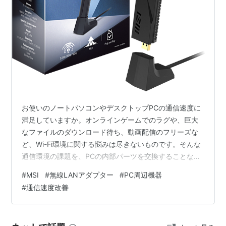
ン・アブラモビッチ （Roman Abramovich） が石油会
社を始めた当時の師匠であり、MSIのサッカー界を舞台
とした計画には疑惑の目が向けられている。
MSIからの巨額の投資により、コリンチャンスは約21億
円にも及ぶ負債を清算し、アルゼンチン代表のカルロ
ス・テベスを約19億円で獲得した。その他にもカルロ
ス・アルベルト、ヴァグネル・ラヴ、ハビエル・マスチ
ェラーノなど優れた選手を高額な移籍金で次々と獲得し
お使いのノートパソコンやデスクトップPCの通信速度に
た。
満足していますか。オンラインゲームでのラグや、巨大
なファイルのダウンロード待ち、動画配信のフリーズな
MSI
(
音楽
)
【
えむえすあい
】
ど、Wi-Fi環境に関する悩みは尽きないものです。そんな
DAWソフトウェア Music Studio Independence の略
通信環境の課題を、PCの内部パーツを交換することなく
手軽に解決できる注目の新製品が登場しました。 エムエ
称。
#
MSI
#
無線LANアダプター
#
PC周辺機器
スアイコンピュータージャパン株式会社は、最新の通信
詳細は同項を参照。
#
通信速度改善
規格であるWi-Fi 7に対応したUSB接続型の無線LANアダ
プター「BE6500 WiFi 7 USB Adapter」を2026年7月31
日（金）より発売開始しました。 本製品は、Wi-Fi 7非対