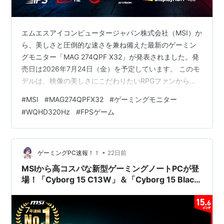
エムエスアイコンピュータージャパン株式会社（MSI）か
ら、美しさと圧倒的な速さを兼ね備えた最新のゲーミン
グモニター「MAG 274QPF X32」が発表されました。発
売日は2026年7月24日（金）を予定しています。 このモ
デルは、映像の美しさにこだわりたいRPGファンから、1
フレームの遅延が生死を分ける競技性の高いFPSゲーマ
#
MSI
#
MAG274QPFX32
#
ゲーミングモニター
ーまで、幅広い層のニーズを満たすために設計された
#
WQHD320Hz
#
FPSゲーム
「MAG」シリーズの決定版です。「解像度を上げるとフ
レームレートが下がる」「応答速度を優先すると画質が
落ちる」というこれまでの常識を覆す、隙のないスペッ
クを詳しくご紹介します。 驚異の「WQHD解像度
•
ゲーミングPC速報！！
22日前
×320Hz」が実現す…
MSIから高コスパな新型ゲーミングノートPCが登
場！「Cyborg 15 C13W」＆「Cyborg 15 Black
Edition A13V」の魅力を徹底解剖！