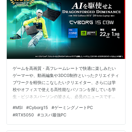
ゲームを高画質・高フレームレートで快適に楽しみたい
ゲーマーや、動画編集や3DCG制作といったクリエイティ
ブワークを軽快にこなしたいクリエイター、さらには学
校やオフィスで使える高性能なパソコンを探している学
生・ビジネスパーソンの皆さん、必見のニュースです。
エムエスアイコンピュータージャパン株式会社（MSI）か
#
MSI
#
Cyborg15
#
ゲーミングノートPC
ら、優れたグラフィックス性能と持ち運びやすさを両立
#
RTX5050
#
コスパ最強PC
した15.6インチのゲーミングノートPC「Cyborg」シリ
ーズの新たなモデルが発表されました。今回登場するの
は、次世代のGPUを搭載してパワーアップした「Cyborg