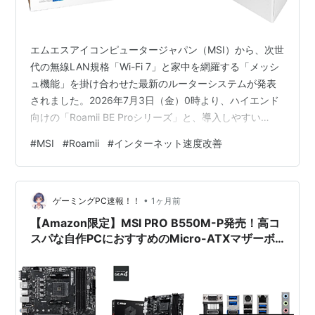
エムエスアイコンピュータージャパン（MSI）から、次世
代の無線LAN規格「Wi-Fi 7」と家中を網羅する「メッシ
ュ機能」を掛け合わせた最新のルーターシステムが発表
されました。2026年7月3日（金）0時より、ハイエンド
向けの「Roamii BE Proシリーズ」と、導入しやすい
「Roamii BE Liteシリーズ」の2ラインナップが同時に発
#
MSI
#
Roamii
#
インターネット速度改善
売となります。 これまでのWi-Fi環境で「部屋を移動する
と動画やゲームがカクつく」「壁やドアを挟むと電波が
弱くなる」といった不満を抱えていた方にとって、この
•
新製品はまさに救世主となる可能性を秘めています。今
ゲーミングPC速報！！
1ヶ月前
回は、公式発表されたスペックや特徴をベースに、…
【Amazon限定】MSI PRO B550M-P発売！高コ
スパな自作PCにおすすめのMicro-ATXマザーボ
ード徹底解説