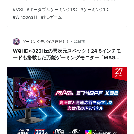
デルが、2026年7月29日（水）より順次販売開始されま
#
MSI
#
ポータブルゲーミングPC
#
ゲーミングPC
す。 外出先でも妥協のないPCゲーム環境を持ち歩きたい
#
Windows11
#
PCゲーム
ゲーマーはもちろん、ビジネスや生成AIツールをモバイ
ル環境でスマートに活用したいクリエイターにとっても
見逃せない一台です。本記事では、この注目の新端末に
おけるスペック、特徴、活用シーンからお得なキャン…
•
ゲーミングデバイス速報！！
22日前
WQHD×320Hzの異次元スペック！24.5インチモ
ードも搭載した万能ゲーミングモニター「MAG
274QPF X32」がMSIから登場！