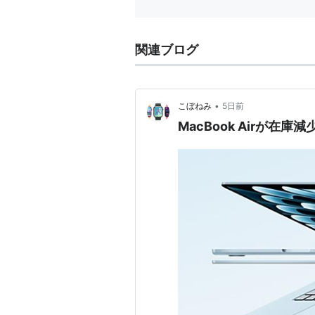
出版社/メ
発売日:
20
メディア:
クリック
:
関連ブログ
この商品を
Apple 
•
こぼねみ
5日前
出版社/メ
MacBook Airが
発売日:
20
メディア:
クリック
:
この商品を
15インチモデル
Apple M
出版社/メ
発売日:
20
メディア:
クリック
: