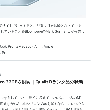
含むブログ (9件) を見る
MacBook Pro 2.66GHz 15.4インチ MB985J/A
pple公式サイトで注文すると、配送は月末以降となっていま
ーカー:
Apple(アップル)
迫していることをBloombergのMark Gurman氏が報告し
09/06/10
Personal Computers
 53回
含むブログ (3件) を見る
ook Pro
#
MacBook Air
#
Apple
 Pro
MacBook Pro 2.8GHz 15.4インチ MB986J/A
ーカー:
Apple(アップル)
09/06/10
前
Personal Computers
 Pro 32GBを開封｜Qualit Bランク品の状態
 61回
含むブログ (3件) を見る
acを探していた。 最初に考えていたのは、中古のM1
価格を抑えながらAppleシリコンMacを試すなら、このあたり
ろが、メモリは購入後に増設できない。 16GBで不足