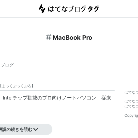
MacBook Pro
連ブログ
【
まっくぶっくぷろ
】
はてな
した、Intelチップ搭載のプロ向けノートパソコン。従来
はてな
はてな
Copyrig
解説の続きを読む