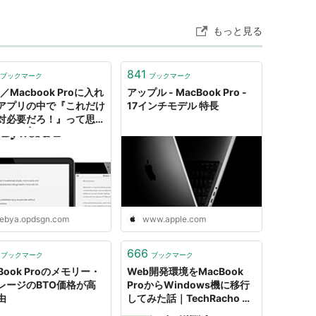
テリーが全機種内蔵される形になり、13インチと15イン
が搭載された。
もっと見る
12にてRetinaディスプレイを搭載し、光学ディスプレイ
 Pro Retinaディスプレイモデルを発表。今回から全
841
.0を準拠している。17インチモデルは廃止となった。
ブックマーク
ブックマーク
c／Macbook Proに入れ
アップル - MacBook Pro -
15インチのRetinaディスプレイモデルを刷新。第4世
アプリの中で『これだけ
17インチモデル 特長
 Mavericks搭載。802.11ac Wi-Fiに対応し、
対必要だろ！』って思え
全部！ | バンクーバーの
ぶ屋
ebya.opdsgn.com
www.apple.com
666
ブックマーク
ブックマーク
RAM、標準4・8GB、最大16GB。
Book Proのメモリー・
Web開発環境をMacBook
レージのBTO価格が高
ProからWindows機に移行
(1280x800ピクセル、LEDバックライト搭載) /
由
してみた話｜TechRacho by
（1440x900ピクセル、2880 x 1800ピクセル
BPS株式会社