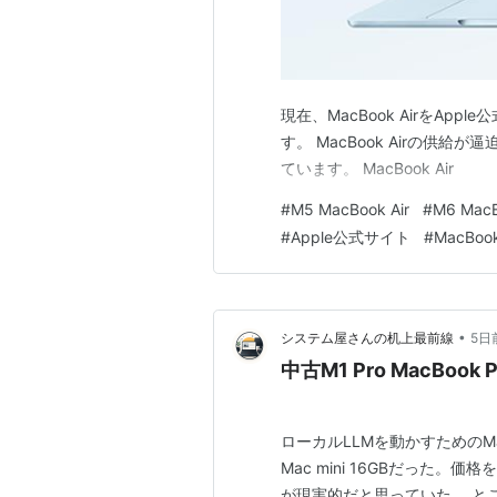
この商品を
Apple 
現在、MacBook AirをA
出版社/メ
す。 MacBook Airの供給が逼
発売日:
20
メディア:
ています。 MacBook Air
クリック
:
この商品を
#
M5 MacBook Air
#
M6 MacB
#
Apple公式サイト
#
MacBook
Apple 
出版社/メ
発売日:
20
•
システム屋さんの机上最前線
5日
メディア:
中古M1 Pro MacBook
クリック
:
この商品を
ローカルLLMを動かすためのM
17インチモデル
Mac mini 16GBだった。
が現実的だと思っていた。 とこ