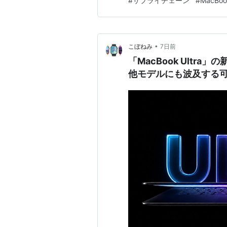
#
サプライチェーン
#
MacBoo
庫で決めるか…
APPLE MacBook Pro 15?/2.2GHz 
DL/Gigabit/BT/DVI MA895J/A
APPLE MacBook Pro 15?/2.4GHz 
•
こぼねみ
7日前
DL/Gigabit/BT/DVI MA896J/A
「MacBook Ult
他モデルにも波及する
2006年10月発売モデル
ASIN:B000IDDSGM:title
Apple MacBookPro(Core2Duo
SuperDriveDL)[MA610J/A]
2006年5月発売モデル
Apple MacBook Pro 15.4" 2GHz 
Apple MacBook Pro 15.4" 2.16GH
2006年2月発売モデル
ASIN:B000B9RVUC:title
ASIN:B000B9NBN8:title