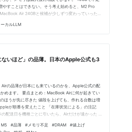
MacBook Pro 2.8GHz 17インチ MC226J/A
増やすことはできない。そう考え始めると、M2 Pro
、M4 MacBook Air 24GBと候補が少しずつ変わっていった。
ーカー:
Apple(アップル)
09/06/10
で販売されていた中古の14インチMacBook Proだっ
ーカルLLM
Personal Computers
D 51…
 80回
含むブログ (6件) を見る
記憶にないほど」の品薄。日本のApple公式も3
k Airの品薄が日本にも来ているのかを、Apple公式の配
Core 2 Duo/2G/200G/8xSuperDrive
ます。 要点まとめ：MacBook Airに何が起きてい
庫のほうが先に尽きた 値段を上げても、作れる台数は増
Core 2 Duo/2G/250G/8xSuperDrive
ppleが順番を変えたこと 「在庫状況による」の注記
の配送日を機種ごとに引いたら、Airだけが遠かった 当
うち銀座と川崎だけ 海外の反応：待っている人と、先に
r M5
#
品薄
#
メモリ不足
#
DRAM
#
値上げ
けが上がって、手に入る日が遠くなった まとめ：今の在