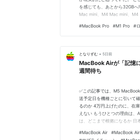
Apple 
を感じても、あとから32GBへ
Mac mini、M4 Mac mini
出版社/メ
発売日:
20
最終的に購入したのは、Qualit
#
MacBook Pro
#
M1 Pro
#
ロ
メディア:
た。 M1 Pro、メモリ32GB、SS
クリック
:
この商品を
•
となりずむ
5日前
過去のラインナップ
MacBook Airが「
週間待ち
15インチモデル
2008年2月発売モデル
✅この記事では、M5 MacBoo
Apple MacBook Pro 15?/2.4GHz 
送予定日を機種ごとに引いて確かめ
DL/Gigabit/BT/DVI MB133J/A
るのか 4万円上げたのに、在
Apple MacBook Pro 15?/2.5GHz 
えない もうひとつの理由は、A
DL/Gigabit/BT/DVI MB134J/A
は、どこまで根拠になるか 日本
日受け取れたのは、11店舗の
#
MacBook Air
#
MacBook Ai
2007年2月発売モデル
押さえた人 ひとこと：数字だ