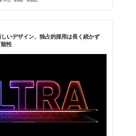
k Pro
#
M6
#
Mac
Core 2 Duo/2G/120G/8x SuperDrive
Core 2 Duo/2G/160G/8x SuperDrive
ra」の新しいデザイン、独占的採用は長く続かず
可能性
 2.33Ghz 15.4インチワイド液晶 2GB HDD 120GB
Intel Core Duo/512MB/HD80GB/SD [MA600J/A]
z Intel Core Duo/1G/HD100GB/SD [MA601J/A]