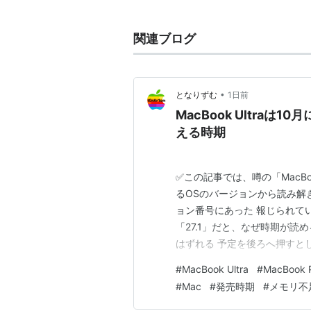
2006年4月24日、17インチモ
関連ブログ
2006年5月16日、15インチモデ
モデルと2.16GHzモデルに置
可能なクリアワイドスクリーン
た。
•
となりずむ
1日前
2006年10月24日、Core 2 Duo
MacBook Ultraは
た。17インチモデルは11月発売
える時期
2007年6月5日、15インチモデ
GeForce 8600M GTとIEEE80
✅この記事では、噂の「MacBo
た。
るOSのバージョンから読み解
2007年11月2日、全モデルにMac 
ョン番号にあった 報じられて
Core 2 Duo 2.6GHzに
「27.1」だと、なぜ時期が読
2008年2月27日、MacBoo
はずれる 予定を後ろへ押すと
MacBook Proが発売。17
るのは値段のほう 海外の反応
#
MacBook Ultra
#
MacBook 
うになった。
の日付より、バージョン番号の
#
Mac
#
発売時期
#
メモリ不
のは11月かもしれない …
2009年6月8日、WWDC 20