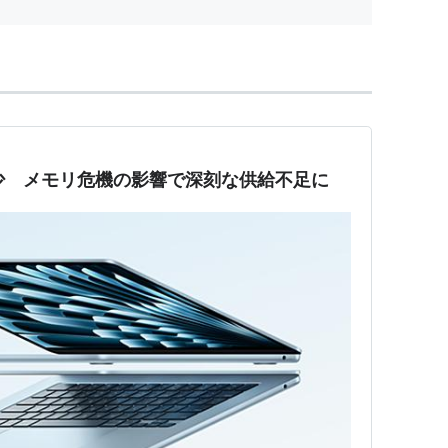
ーカー:
Apple(アップル)
09/06/10
Personal Computers
 204回
含むブログ (33件) を見る
MacBook Pro 2.53GHz 13.3インチ MB991J/A
ーカー:
Apple(アップル)
在庫減少 メモリ危機の影響で深刻な供給不足に
09/06/10
Personal Computers
 145回
含むブログ (15件) を見る
acBook Pro 2.53GHz 15.4インチ MC118J/A
ーカー:
Apple(アップル)
09/06/10
Personal Computers
 85回