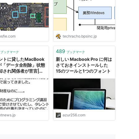
搭載）
*2
/b/g/nに対応、Bluetooth 4.0
ーボード
osfie.com
techracho.bpsinc.jp
DIA GeForce GT 750M（2GB GDDR5メモリ搭載）
489
ブックマーク
ブックマーク
e 2コネクタ（電源コネクタ）
ントに貸したMacBook
新しい Macbook Pro に何は
oが「データ全削除」状態
さておきインストールした
却され関係者が苦言|ガ
15のツールと1つのフォント
ト通信 GetNews
etnews.jp
azur256.com
MacBook Pro 2.26GHz 13.3インチ MB990J/A