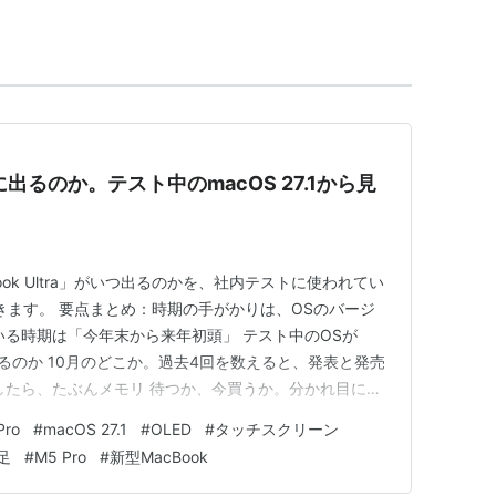
デルを発表し、来週以降(5月1日〜)に順次出荷する。
ルの1.83GHzモデルが販売終了し、代わりに2.0GHz
き換えられた。また、BTOで画像などを高い彩度で閲覧
ディスプレイ
*1
への変更が無料でできるようになっ
を搭載したMacBook Pro (Late 2006)が発表され
10月に出るのか。テスト中のmacOS 27.1から見
。
ルのみLEDバックライト、全モデルにNVIDIA
2.11nを搭載したMacBook Pro (Mid 2007)が発表され
ok Ultra」がいつ出るのかを、社内テストに使われてい
きます。 要点まとめ：時期の手がかりは、OSのバージ
OS X v10.5 Leopardを搭載し、一部モデルのみ
いる時期は「今年末から来年初頭」 テスト中のOSが
BTOでアップグレードができるようになった。
めるのか 10月のどこか。過去4回を数えると、発表と発売
k Airと同じマルチタッチトラックパッドを採用した
したら、たぶんメモリ 待つか、今買うか。分かれ目にな
インチモデルにもBTOでLEDバックライトが搭載できるよ
：「もうすぐ」が3か月なのか9か月なのか ひとこと：噂
Pro
#
macOS 27.1
#
OLED
#
タッチスクリーン
ほうが信用できる まとめ：10月に発表されても、届く
足
#
M5 Pro
#
新型MacBook
09内で新たに13インチもラインナップに加えた