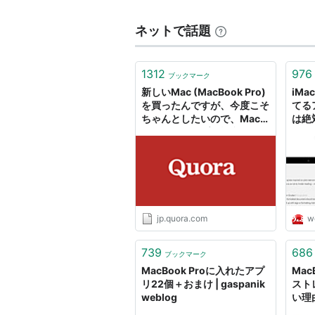
MacBook Proを発表。バッ
チモデルにはSDカードスロット
ネットで話題
2012年6月11日、WWDC 20
を排除した15インチのMacbook
1312
976
MacbookシリーズでUSB 3
ブックマーク
新しいMac (MacBook Pro)
iMa
2013年10月23日、13インチと
を買ったんですが、今度こそ
てる
代のIntelプロセッサとOS Xの10.9
ちゃんとしたいので、Mac
は絶
Thunderbolt 2ポートを備える。
のセットアップの極意を教え
た物
てくださいませんでしょう
うぇ
か？
主な仕様
2013年10月発売モデル
jp.quora.com
w
OS X 10.9 Mavericks
第4世代Intel Core i5 / i7搭載。
739
686
ブックマーク
メモリ 1600MHz DDR3L SD
MacBook Proに入れたアプ
Mac
リ22個＋おまけ | gaspanik
スト
対角13.3インチワイドディスプレイ
weblog
い理
対角15.4インチワイドディスプレイ