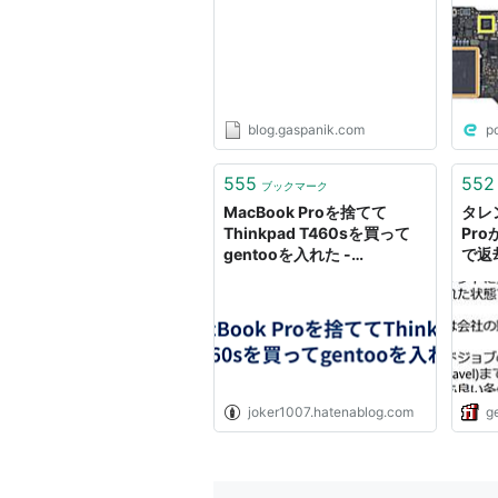
（Retina）、LEDバックライト
720p FaceTime HDカメラ
802.11ac Wi‑Fi、IEEE 802.11a
バックライト付きフルサイズキ
blog.gaspanik.com
p
マルチタッチトラックパッド
Intel Iris Graphics / NVI
555
552
ブックマーク
本体の落下を防止するMagSaf
MacBook Proを捨てて
タレ
Thinkpad T460sを買って
Pr
SDXCカードスロット
gentooを入れた -
で返
USB3.0 2基
joker1007’s diary
ジェッ
Thunderbolt 2ポート 2基
ラインナップ(2009年6月発売)
13インチモデル
joker1007.hatenablog.com
g
Apple 