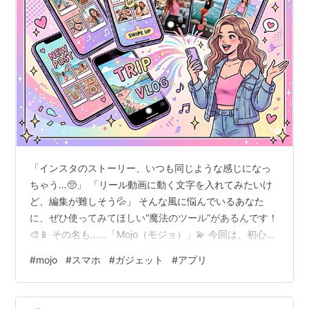
「インスタのストーリー、いつも同じような感じになっ
ちゃう…🥺」 「リール動画に動く文字を入れてみたいけ
ど、編集が難しそう💦」 そんな風に悩んでいるあなた
に、ぜひ使ってみてほしい“魔法のツール”があるんです！
🎨📱 その名も……「Mojo（モジョ）」💫 今回は、初心者
でもたった数分で「プロが作ったの？！」と驚かれるよ
#
mojo
#
スマホ
#
ガジェット
#
アプリ
うな動画が作れるMojoの魅力を、隅々まで徹底解説しち
ゃいます！💖 🌟 Mojo（モジョ）ってどんなアプリ？
Mojoは、Instagramのストーリーやリール、TikTokなど