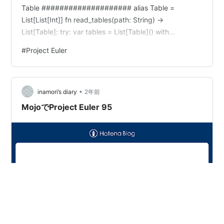
Table #################### alias Table =
List[List[Int]] fn read_tables(path: String) ->
List[Table]: try: var tables = List[Table]() with
open(path, "r") as f: var whole = f.read() var lines =
#
Project Euler
whole.split('\n') for i …
•
inamori’s diary
2年前
MojoでProject Euler 95