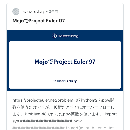
て、9876と7896がペアになります。このときの7896側
•
の数の最大を辞書に保存しておけばよいです。 import
inamori’s diary
2年前
sys #####…
MojoでProject Euler 97
https://projecteuler.net/problem=97Pythonならpow関
数を使うだけですが、10桁だとすぐにオーバーフローし
ます。Problem 48で作ったpow関数を使います。 import
sys #################### pow
#################### fn add(a: Int, b: Int, d: Int)