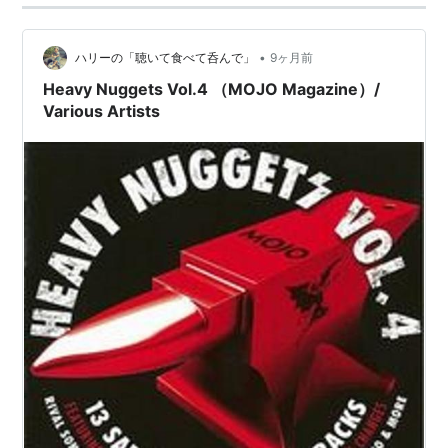
科学戦隊ダイナマン
OP:科学戦隊ダイナマン
•
ハリーの「聴いて食べて呑んで」
9ヶ月前
ED:夢をかなえてダイナマン
Heavy Nuggets Vol.4 （MOJO Magazine）/
Various Artists
〈ANIMEX 1200シリーズ〉 (41)
科学戦隊ダイナマン (限定盤)
アーティスト:
TVサントラ,MOJO,こ
おろぎ’73,八手三郎,さがらよしあき,曽
田博久,小池一夫,砂原十吾,京建輔,吉村
浩二,コロムビア・オーケストラ
出版社/メーカー:
コロムビアミュージックエンタテインメン
ト
発売日:
2004/03/17
メディア:
CD
クリック
: 24回
この商品を含むブログ (2件) を見る
星雲仮面マシンマン
OP:星雲仮面マシンマン