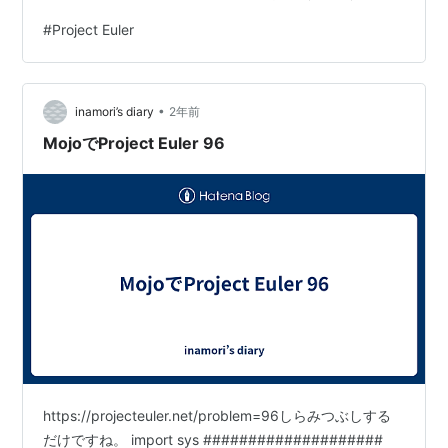
-> Int: var c = a + b if c < 0: # overflow c -= d elif c >=
#
Project Euler
d: c -= d return c fn mul2(a: Int, b: Int, d: Int,…
•
inamori’s diary
2年前
MojoでProject Euler 96
https://projecteuler.net/problem=96しらみつぶしする
だけですね。 import sys ####################