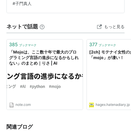
#
子門真人
~
アーティスト:
MoJo,コロムビアゆり
かご会,こおろぎ’73,ザ・チャープス,八
手三郎,加藤清美,酒井あきよし,保富康
ネットで話題
もっと見る
午,さがらよしあき,康珍化,実川俊
出版社/メーカー:
日本コロムビア
発売日:
2005/07/20
385
377
ブックマーク
ブックマーク
メディア:
CD
「Mojoは、ここ数十年で最大のプロ
[2ch] モテナイ女性
購入
: 1人
クリック
: 18回
グラミング言語の進歩になるかもしれ
「mojo」が凄い！
この商品を含むブログ (12件) を見る
ない」のまとめ｜りさ | AI
特撮ソング
バトルフィーバーJ
OP:バトルフィーバーJ
ED:勇者が行く
note.com
hagex.hatenadiary.jp
大戦隊ゴーグルV
OP:大戦隊ゴーグルV
関連ブログ
ED:ストップ・ザ・バトル