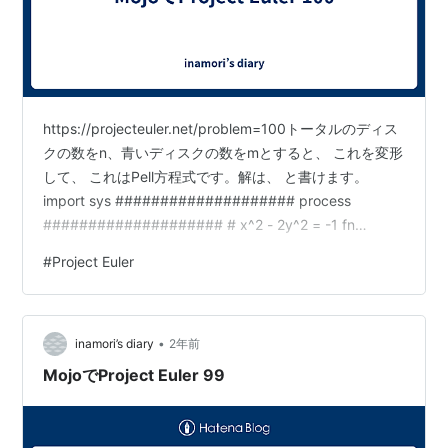
https://projecteuler.net/problem=100トータルのディス
クの数をn、青いディスクの数をmとすると、 これを変形
して、 これはPell方程式です。解は、 と書けます。
import sys #################### process
#################### # x^2 - 2y^2 = -1 fn
next_solution(x: Int, y: Int) -> Tuple[Int, Int]: return (x*3
#
Project Euler
+ y*4, x*2 + y*3) fn f(N: Int) -> Int: # (2n-1)^2 - 2(2m-
…
•
inamori’s diary
2年前
MojoでProject Euler 99