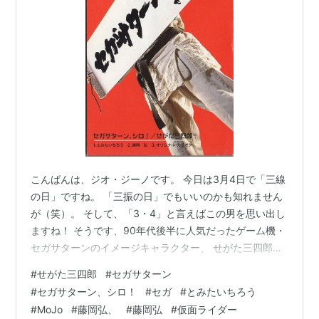
ANIMEX 1200シリーズ 81 光速
電神アルベガス 音楽集
アーティスト:
TVサントラ,Mojo,松木
里江,こおろぎ’73,酒井あきよし,冬杜花
代子,渡辺宙明,上原正三,高橋洋一,いち
ひさし,コロムビア・オーケストラ
出版社/メーカー:
コロムビアミュージックエンタテインメン
ト
発売日:
2004/09/22
メディア:
CD
クリック
: 28回
この商品を含むブログ (6件) を見る
こんばんは、ジオ・ジーノです。 今日は3月4日で「三線
の日」ですね。 「三振の日」でもいいのかも知れません
…など。
が（笑）。 そして、「3・4」と言えばこの男を思い出し
ますね！ そうです、90年代後半に人気だったゲーム機・
セガサターンのイメージキャラクター、 せがた三四郎で
2005年7月20日発売
す！！ って事で、コレ！ 1998年に発売されたせがた三
#
せがた三四郎
#
セガサターン
四郎のイメージソング、 『セガサターン、シロ！』で
#
セガサターン、シロ！
#
セガ
#
とみたいちろう
す。 せがた三四郎『セガサターン、シロ！』シングルジ
MoJo スーパー・ベスト~バトル
#
MoJo
#
藤岡弘、
#
藤岡弘
#
仮面ライダー
フィーバーJ/科学戦隊ダイナマン
ャケット www.youtube.com