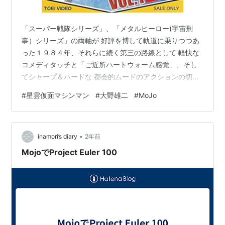
「スーパー戦隊シリーズ」、「メタルヒーロー(宇宙刑
事）シリーズ」の両軸が 好評を博して軌道に乗りつつあ
った１９８４年、それらに続く第三の路線として 軽快な
コメディタッチと「ご近所ハートウォーム感覚」、そし
てシャープ＆ハードな 都会的ムードのアクションの切れ
味とを見事に両立させ、その独自の楽しさによって 今な
#
星雲仮面マシンマン
#
大野雄二
#
MoJo
お根強い多くのファンを有するに至った大快作。 星雲仮
面マシンマン VOL.1 [DVD] そんな『星雲仮面マシンマ
ン』より、今夜はこちら…… 第２クール以降の戦闘シー
•
ンにはほぼ必ずと言って良いほど選曲され マシンマンの
inamori’s diary
2年前
颯爽たる活躍を彩った大傑作挿入歌をご紹介。 いわゆる
MojoでProject Euler 100
「東映の仮面ヒーロー路…