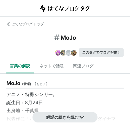
はてなブログ トップ
MoJo
このタグでブログを書く
言葉の解説
ネットで話題
関連ブログ
MoJo
(
音楽
)
【
もじょ
】
アニメ・特撮シンガー。
誕生日：8月24日
出身地：千葉県
解説の続きを読む
代表作に「バトルフィーバーJ」「科学戦隊ダイナマ
ン」「大戦隊ゴーグルV」「星雲仮面マシンマン」「光