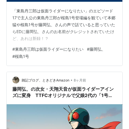
「東島丹三郎は仮面ライダーになりたい」のエピソード
17で主人公の東島丹三郎が桜島1号登場編を観ていて本郷
猛や桜島1号が藤岡弘、さんの声で話ていると思っていた
らEDに藤岡弘、さんのお名前がクレジットされていたけ
ど、あれは新録！？
#
東島丹三郎は仮面ライダーになりたい
#
藤岡弘、
#
桜島1号
•
雑記ブログ、ときどきAmazon
8ヶ月前
藤岡弘、の次女・天翔天音が仮面ライダーアイン
ズに変身 TTFCオリジナルで父娘2代の「1号」
系譜に参加