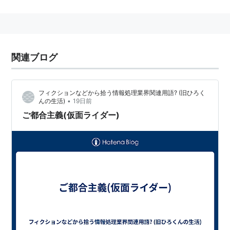
成していない」との意味で、「。」ではなく「、」なの
だという。
>
<
関連ブログ
役
仮面ライダー・本郷猛
フィクションなどから拾う情報処理業界関連用語? (旧ひろく
特捜最前線
・桜井刑事
•
んの生活)
19日前
ご都合主義(仮面ライダー)
SFソードキル・タガ ヨシミツ
せがた三四郎
藤岡弘、探検隊 隊長
関連
川口浩
探険シリーズ
ブログ「藤岡弘、の侍道」