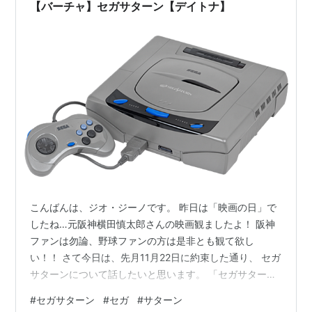
演を務め、仮面ライダーアインズに変身します。父と兄
【バーチャ】セガサターン【デイトナ】
に続き、藤岡家…
こんばんは、ジオ・ジーノです。 昨日は「映画の日」で
したね…元阪神横田慎太郎さんの映画観ましたよ！ 阪神
ファンは勿論、野球ファンの方は是非とも観て欲し
い！！ さて今日は、先月11月22日に約束した通り、 セガ
サターンについて話したいと思います。 「セガサター
ン、知ろう！」（笑） セガサターン（初期型）
#
セガサターン
#
セガ
#
サターン