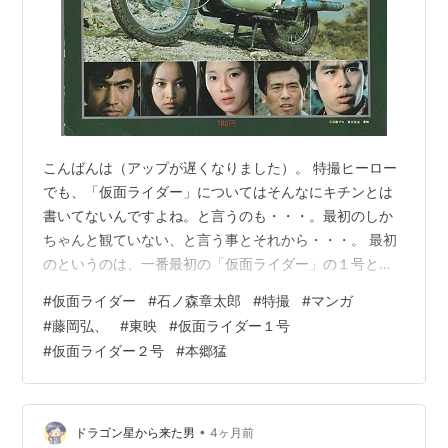
こんばんは（アップが遅くなりました）。 特撮ヒーロー
でも、「仮面ライダー」についてはそんなにキチンとは
書いてないんですよね。と言うのも・・・。最初のしか
ちゃんと観ていない、と言う事とそれから・・・。 最初
のというのは、一番最初の「仮面ライダー」の１号と２
号編だけです。本放送時、たまたま何も観たい物がなか
#
仮面ライダー
#
石ノ森章太郎
#
特撮
#
マンガ
ったので、偶然それを見始めて（もう２号ライダー編に
#
藤岡弘、
#
東映
#
仮面ライダー１号
なってた）、最終回までずっと観てました。 滅茶苦茶好
#
仮面ライダー２号
#
本郷猛
きだったか、というと・・・？？ 次の番組「仮面ライダ
ーＶ３」も、そのまま続けて見始めましたが、話の最初
の頃に、１号と２号が爆発の犠牲になった、みたいな描
写があり（実は後で生きていた事が判明してま…
•
ドラゴン星から来た男
4ヶ月前