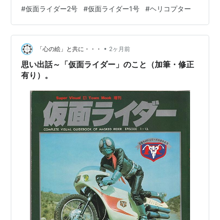
があるものとなってしまった。 カツラの話は事実だ。
#
仮面ライダー2号
#
仮面ライダー1号
#
ヘリコプター
『お荷物小荷物』での出来事だったところまでは知らな
かったが、仕事で悩んでいた話は知っている。雨降って
いる時に西へ西へ向かって走って晴れているところを
探…
•
「心の絵」と共に・・・
2ヶ月前
思い出話～「仮面ライダー」のこと（加筆・修正
有り）。