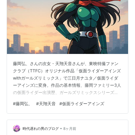
藤岡弘、さんの次女・天翔天音さんが、東映特撮ファン
クラブ（TTFC）オリジナル作品「仮面ライダーアインズ
withガールズリミックス」で三日月ナユタ／仮面ライダ
ーアインズに変身。作品の基本情報、藤岡ファミリー3人
の仮面ライダー出演歴、ガールズリミックスシリーズや
仮面ライダーファタル、主題歌「Red Re-born」などを
#
藤岡弘、
#
天翔天音
#
仮面ライダーアインズ
整理します。 藤岡弘、の次女天翔天音仮面ライダーアイ
ンズに変身 俳優・藤岡弘、さんの次女で俳優の天翔天音
さんが、東映特撮ファンクラブ（TTFC）オリジナル作品
•
「仮面ライダーアインズ withガールズリミックス」で主
時代遅れの男のブログ
8ヶ月前