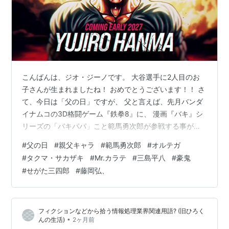
こんばんは、ジオ・ジーノです。 大谷選手に2人目のお
子さんが生まれましたね！ おめでとうございます！！ さ
て、今日は「父の日」ですが、 父と言えば、先月バンダ
イナムコの3D格闘ゲーム『鉄拳8』に、 漫画『バキ』シ
リーズの「バキパパ」こと範馬勇次郎が参戦する事が決
定しましたね！ って事で今回は、 ゲームに登場した「最
#
父の日
#
親父キャラ
#
範馬勇次郎
#
オルテガ
強の親父」について、 いろいろ語りたいと思いマッス
#
タクマ・サカザキ
#
Mr.カラテ
#
三島平八
#
豪鬼
ル！ 範馬勇次郎、『鉄拳8』に参戦！
#
せがた三四郎
#
藤岡弘、
フィクションなどから拾う情報処理業界関連用語? (旧ひろく
•
んの生活)
2ヶ月前