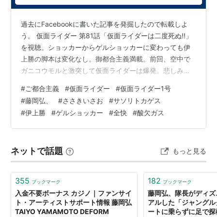
ファンサイト
過去にFacebookに書いた記事を発掘したので転載しよ
う。 仮面ライダー 第81話「仮面ライダーは二度死ぬ!!」
を視聴。ショッカーからゲルショッカーに変わっても伊
上勝の脚本は変化なし。御都合主義満載。前回、空中で
ガニコウモルと激突して仮面ライダーは爆発。悲しみに
浸る滝、立花藤兵衛、少年仮面ライダー隊の面々のとこ
#
ご都合主義
#
仮面ライダー
#
仮面ライダー1号
ろにゲルショッカーのブラック将軍から葬式の花輪(時限
#
藤岡弘、
#
ささきいさお
#
サソリトカゲス
爆弾付)が届いた。一方、ゲルショッカーはショッカー科
#
伊上勝
#
ゲルショッカー
#
全快
#
酸欠ガス
学者の粛清を開始。サソリトカゲス(八代駿の声で「ソー
リー」と鳴くので謝っているみたい)の酸欠ガスの実験台
にしようというのだ。ショッカーの科学者陣(さりげなく
ネットで話題
もっと見る
大部屋俳優の山浦栄もいる)…
355
182
ブックマーク
ブックマーク
入金不要ボーナス カジノ｜ファンサイ
藤岡弘、隊長がディズ
ト・アーティストサポート情報 藤岡弘
アルした「ジャングル
TAIYO YAMAMOTO DEFORM
ートに乗らずに足で探検