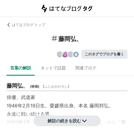
はてなブログ トップ
藤岡弘、
このタグでブログを書く
言葉の解説
ネットで話題
関連ブログ
藤岡弘、
(
映画
)
【
ふじおかひろし
】
俳優、武道家
1946年2月19日生。愛媛県出身。本名 藤岡邦弘。
永遠に戦い続ける男。
解説の続きを読む
2003年1月、その十数年前に旧芸名「
藤岡弘
」から「藤
岡弘、」に改名していたことを明らかにした。「未だ完