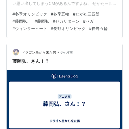
い思い出してしまうCMがあるんですよね。 せがた三四
郎「指が折れるまで、シロ！」 www.youtube.com
#
冬季オリンピック
#
冬季五輪
#
せがた三四郎
#
藤岡弘、
#
藤岡弘
#
セガサターン
#
セガ
#
ウィンターヒート
#
長野オリンピック
#
長野五輪
•
ドラゴン星から来た男
6ヶ月前
藤岡弘、さん！？