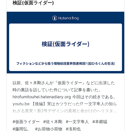
検証(仮面ライダー)
以前、佐々木剛さんが『仮面ライダー』などに出演した
時の裏話を話していた件について記事を書いた。
hirofumitouhei.hatenadiary.org 今回はその続きである。
youtu.be 【後編】実はカツラだった!? 一文字隼人の知ら
れざる真実！新2号デザインの真相と命がけのヘリスタン
ト秘話 前回は概ね事実だと確信できたのだが、今回は、
#
仮面ライダー
#
佐々木剛
#
一文字隼人
#
本郷猛
おそらく聞き手が取り違えたのだろうが、微妙に間違い
#
藤岡弘、
#
お荷物小荷物
#
滝和也