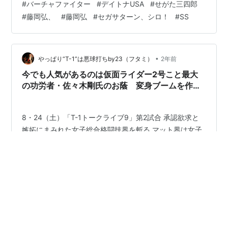
#
バーチャファイター
#
デイトナUSA
#
せがた三四郎
#
藤岡弘、
#
藤岡弘
#
セガサターン、シロ！
#
SS
•
やっぱり“T-1”は悪球打ちby23（フタミ）
2年前
今でも人気があるのは仮面ライダー2号こと最大
の功労者・佐々木剛氏のお蔭 変身ブームを作っ
て社会現象を引き起こした 二見、桜木かなこさ
ん、長谷川秀樹さん「仮面ライダー・ザ・ダイナ
ー」第二弾