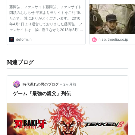
とらぼ
藤岡弘、ファンサイト藤岡弘、ファンサイト
閉鎖のおしらせ 平素より当サイトをご利用い
ただき、誠にありがとうございます。 2010
年4月1日より運営しておりました藤岡弘、フ
ァンサイトは、誠に勝手ながら2013年8月1
日をもって閉鎖させていただきます。 3年間
deform.in
nlab.itmedia.co.jp
のご愛顧誠に有難うございました。 入金不要
ボーナス カジノが...
関連ブログ
•
時代遅れの男のブログ
2ヶ月前
ゲーム「最強の親父」列伝