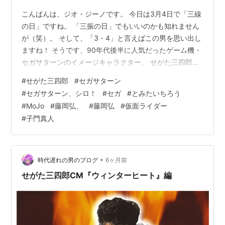
こんばんは、ジオ・ジーノです。 今日は3月4日で「三線
の日」ですね。 「三振の日」でもいいのかも知れません
が（笑）。 そして、「3・4」と言えばこの男を思い出し
ますね！ そうです、90年代後半に人気だったゲーム機・
セガサターンのイメージキャラクター、 せがた三四郎で
す！！ って事で、コレ！ 1998年に発売されたせがた三
#
せがた三四郎
#
セガサターン
四郎のイメージソング、 『セガサターン、シロ！』で
#
セガサターン、シロ！
#
セガ
#
とみたいちろう
す。 せがた三四郎『セガサターン、シロ！』シングルジ
#
MoJo
#
藤岡弘、
#
藤岡弘
#
仮面ライダー
ャケット www.youtube.com
#
子門真人
•
時代遅れの男のブログ
6ヶ月前
せがた三四郎CM『ウィンターヒート』編