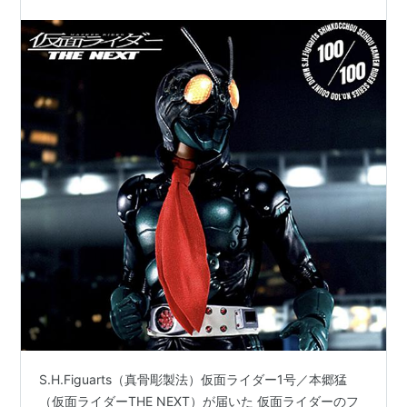
S.H.Figuarts（真骨彫製法）仮面ライダー1号／本郷猛
（仮面ライダーTHE NEXT）が届いた 仮面ライダーのフ