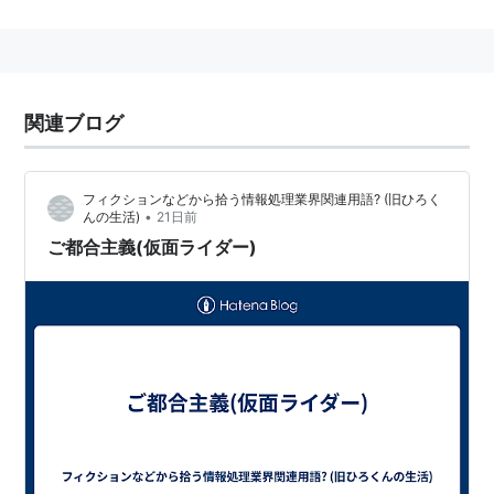
オートレーサーである。オートレースの師匠として、立
花藤兵衛を慕い、彼に師事している。ライダー改造後は
彼のトレーナーとしても活動した。
彼の恩師の緑川博士によってショッカーに推薦され、シ
関連ブログ
ョッカー基地でバッタの能力を持つ怪人に改造されてし
まう。手術後に風力エネルギーを体内に注入され、仮面
ライダーとしての能力がここで施されることになる。脳
フィクションなどから拾う情報処理業界関連用語? (旧ひろく
•
んの生活)
21日前
改造を施される前に博士と一緒に脱出するが、蜘蛛男は
ご都合主義(仮面ライダー)
ルリ子を囮に博士を抹殺しようとした。
本郷は博士とともに倉庫に隠れるが、娘のルリ子が駆け
つけたときには、蜘蛛男の攻撃で博士は泡となって消さ
れ、博士を助けようとした本郷は逆にルリ子に「父殺し
の男」と恨みを買うことになる。戦闘員を次々となぎ倒
し、蜘蛛男にライダーキックでとどめを刺した。失神し
たルリ子を、駆けつけた藤兵衛に託して、一人愛車を走
らせて行った。