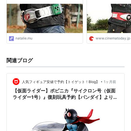
たために、コブラ男の回の撮影で負傷したことから、急
場しのぎとして
一文字隼人
（佐々木剛）こと仮面ライダ
ー2号を登場させたと言われる。
natalie.mu
www.cinematoday.jp
関連ブログ
•
人気フィギュア安値で予約【トイゲット！Blog】
1ヶ月前
【仮面ライダー】ポピニカ『サイクロン号（仮面
ライダー1号）』復刻玩具予約【バンダイ】より
2027年1月発売予定♪