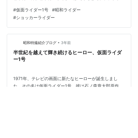
ョッカー同盟なる組織も加わり けっこう複雑なストーリ
#
仮面ライダー1号
#
昭和ライダー
ーだ。 子供時分には絶対理解しがたい設定だった。 物語
#
ショッカーライダー
ではコンピューターテープなるアイテムが登場する。 こ
のテープにはゲルショッカー首領の正体が解ける データ
が詰まってるらしい。 このコンピューターテープをダブ
ルライダー、ゲルショッカー アンチショッカー同盟がテ
•
昭和特撮紹介ブログ
3年前
ープのニセモノも…
半世紀を越えて輝き続けるヒーロー、仮面ライダ
ー1号
1971年、テレビの画面に新たなヒーローが誕生しまし
た。その名は仮面ライダー1号。彼は石ノ森章太郎原作、
東映制作による特撮テレビドラマシリーズ「仮面ライダ
ーシリーズ」の第一作目で初登場した、私たちが愛する
改造人間です。 彼のデザインは、昆虫のバッタをモチー
フにしています。大きな複眼、2本の触角、眼の間にある
#
仮面ライダー1号
#
昭和特撮
#
ヒーロー
ランプ（Oシグナル）、ギザギザした顎（クラッシャ
#
仮面ライダー
ー）。これらは、仮面ライダーデザインの記号的な要素
として後のシリーズにも受け継がれていきます。 仮面ラ