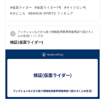
で、「仮面ライダー1号」が搭乗した『ポピニカ サイクロ
#
仮面ライダー
#
仮面ライダー1号
#
サイクロン号
ン号』は今作が初。 なんか、「タカラトミー」産の【ミ
#
ポピニカ
#
BANDAI SPIRITS フィギュア
ッシングリンク】シリーズのような感じ。 フィギュアの
サイズは、 ノンスケールの全長：約9cm。 ポピニカ『サ
イクロン号（仮面ライダー1号）』仮面ライダー 復刻玩具
フィクションなどから拾う情報処理業界関連用語? (旧ひろく
は、バンダイ スピリッツより2027年01月発売の予定で…
•
んの生活)
2ヶ月前
検証(仮面ライダー)