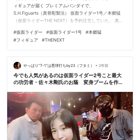
ィギュアが届く プレミアムバンダイで、
S.H.Figuarts（真骨彫製法） 仮面ライダー1号／本郷猛
（仮面ライダーTHE NEXT）を予約注文していた。 真骨
彫製法の記念すべき100体目になるようだ。 全部の仮面
#
仮面ライダー
#
仮面ライダー1号
#
本郷猛
ライダーの中で、THE FIRSTシリーズの仮面ライダーの
#
フィギュア
#
THENEXT
姿が一番かっこいいと思っている。 画像で見る限り、価
格の割にチープさは否めないが、お気に入りのライダー
だから、思わず予約してしまった。 でも、時間が経つご
とに「やはり、いらなかったなぁ」と後悔するのであっ
•
やっぱり“T-1”は悪球打ちby23（フタミ）
2年前
た.…
今でも人気があるのは仮面ライダー2号こと最大
の功労者・佐々木剛氏のお蔭 変身ブームを作っ
て社会現象を引き起こした 二見、桜木かなこさ
ん、長谷川秀樹さん「仮面ライダー・ザ・ダイナ
ー」第二弾