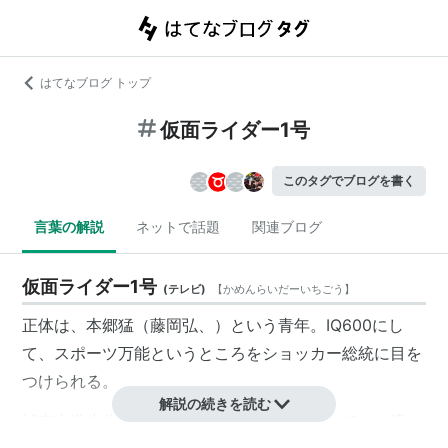
はてなブログ トップ
仮面ライダー1号
このタグでブログを書く
言葉の解説
ネットで話題
関連ブログ
仮面ライダー1号
(
テレビ
)
【
かめんらいだーいちごう
】
正体は、本郷猛（藤岡弘、）という青年。IQ600にし
て、スポーツ万能というところをショッカー総統に目を
つけられる。
解説の続きを読む
城南大学生化学研究所のエリート研究員にして、一流の