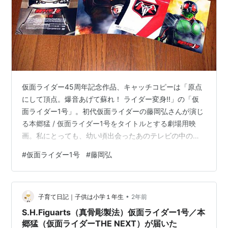
仮面ライダー45周年記念作品、キャッチコピーは「原点
にして頂点。爆音あげて蘇れ！ ライダー変身!!」の「仮
面ライダー1号」。初代仮面ライダーの藤岡弘さんが演じ
る本郷猛 / 仮面ライダー1号をタイトルとする劇場用映
画。私にとっても、幼い頃出会ったあのテレビの中のヒ
ーローが再び登場するワクワクの作品でした。 実は藤岡
#
仮面ライダー1号
#
藤岡弘
弘さんの本郷猛 / 仮面ライダー1号は2014年の「平成ライ
ダー対昭和ライダー 仮面ライダー大戦 feat.スーパー戦
隊」で既に復活しているんでしたね。「仮面ライダー鎧
•
武/ガイム」を中心にディケイドなんかが活躍したこの映
子育て日記｜子供は小学１年生
2年前
画での1号の変身もけっこうかっこよかったのですが、平
S.H.Figuarts（真骨彫製法）仮面ライダー1号／本
成対昭和という…
郷猛（仮面ライダーTHE NEXT）が届いた