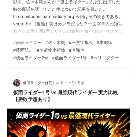
以前、佐々木剛さんが『仮面ライダー』などに出演した
時の裏話を話していた件について記事を書いた。
hirofumitouhei.hatenadiary.org 今回はその続きである。
youtu.be 【後編】実はカツラだった!? 一文字隼人の知ら
れざる真実！新2号デザインの真相と命がけのヘリスタン
ト秘話 前回は概ね事実だと確信できたのだが、今回は、
#
仮面ライダー
#
佐々木剛
#
一文字隼人
#
本郷猛
おそらく聞き手が取り違えたのだろうが、微妙に間違い
#
藤岡弘、
#
お荷物小荷物
#
滝和也
があるものとなってしまった。 カツラの話は事実だ。
#
仮面ライダー2号
#
仮面ライダー1号
#
ヘリコプター
『お荷物小荷物』での出来事だったところまでは知らな
かったが、仕事で悩んでいた話は知っている。雨降って
いる時に西へ西へ向かって走って晴れているところを
探…
•
仮面ライダーは筋トレ中！
5ヶ月前
仮面ライダー1号 vs 最強現代ライダー 実力比較
【勝敗予想あり】