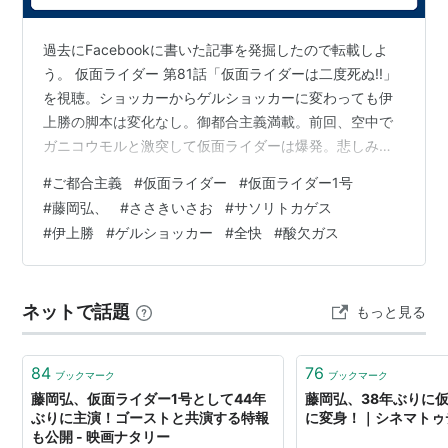
ここまでが、第１話のあらすじである。
過去にFacebookに書いた記事を発掘したので転載しよ
１号ライダーの技は豊富で、ライダー投げ、ライダーシ
う。 仮面ライダー 第81話「仮面ライダーは二度死ぬ!!」
ザースなど力強くかつ華麗。イカデビルを倒した技とし
を視聴。ショッカーからゲルショッカーに変わっても伊
て、ライダーきりもみシュートもある。
上勝の脚本は変化なし。御都合主義満載。前回、空中で
ガニコウモルと激突して仮面ライダーは爆発。悲しみに
「ライダーァ…変身！トォ！」の掛け声と共に、構えて
浸る滝、立花藤兵衛、少年仮面ライダー隊の面々のとこ
#
ご都合主義
#
仮面ライダー
#
仮面ライダー1号
腕を片腕ずつ振り回すのが変身ポーズ。このポーズは、
ろにゲルショッカーのブラック将軍から葬式の花輪(時限
#
藤岡弘、
#
ささきいさお
#
サソリトカゲス
藤岡弘、が歌舞伎の動きから取り入れたものとされる。
爆弾付)が届いた。一方、ゲルショッカーはショッカー科
#
伊上勝
#
ゲルショッカー
#
全快
#
酸欠ガス
学者の粛清を開始。サソリトカゲス(八代駿の声で「ソー
設定ではベルトに風圧を与えることで仮面ライダーに変
リー」と鳴くので謝っているみたい)の酸欠ガスの実験台
身するらしい。
にしようというのだ。ショッカーの科学者陣(さりげなく
ネットで話題
愛車はサイクロン号。ボタン一つで通常のバイクから切
もっと見る
大部屋俳優の山浦栄もいる)…
り替えも出来る。横から小さい翼が出て、高いジャンプ
が出来るのも特徴。撮影で使ったバイクは当時スポンサ
84
76
ブックマーク
ブックマーク
ーだったスズキ製のものを改造。
藤岡弘、仮面ライダー1号として44年
藤岡弘、38年ぶりに
ぶりに主演！ゴーストと共演する特報
に変身！｜シネマトゥ
藤岡弘、が1号ライダーのスーツアクターも担当してい
も公開 - 映画ナタリー