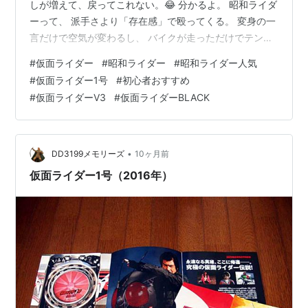
しが増えて、戻ってこれない。😂 分かるよ。 昭和ライダ
ーって、 派手さより「存在感」で殴ってくる。 変身の一
言だけで空気が変わるし、 バイクが走っただけでテンシ
ョンが上がる。🏍️ この記事では、 昭和ライダーの人気
#
仮面ライダー
#
昭和ライダー
#
昭和ライダー人気
TOP10を 「定番度」 「語られ続ける度」 「支持の厚
#
仮面ライダー1号
#
初心者おすすめ
さ」 という傾向でまとめる。 ※公式投票の確定順位じゃ
#
仮面ライダーV3
#
仮面ライダーBLACK
ないから、 推しが入ってなくても怒らないで。🙏 その代
わり 「なぜ人気なのか」 は一言で分かるように解説す
る。🎯 まず前提：このランキングの基準 昭和ライダー人
気TOP…
•
DD3199メモリーズ
10ヶ月前
仮面ライダー1号（2016年）