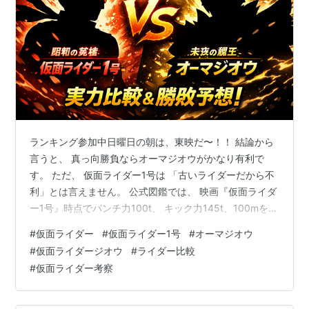
ランキング参加中日曜日の朝は、東映だ〜！！ 結論から
言うと、 真っ向勝負ならオーマジオウがかなり有利で
す。 ただ、 仮面ライダー1号は 「古いライダーだから不
利」とは言えません。 公式図鑑では、 映画『仮面ライダ
ー1号』時点でパンチ力100t、 キック力145t、100mを
3.5秒で走る数値が出ていて、 今見てもかなり衝撃の性
#
仮面ライダー
#
仮面ライダー1号
#
オーマジオウ
能です。 しかも1号は、 ライダーキックだけの人ではあ
#
仮面ライダージオウ
#
ライダー比較
りません。 投げ技、連携技、バイクを使った 体当たりま
#
仮面ライダー考察
で持っていて、 かなり戦い方が広いライダーです。 だか
らこの勝負は、 「昔 vs 今」で終わらせるのはもったい
ないんです。😊 この記事では、 仮面ライダー1号と 最…