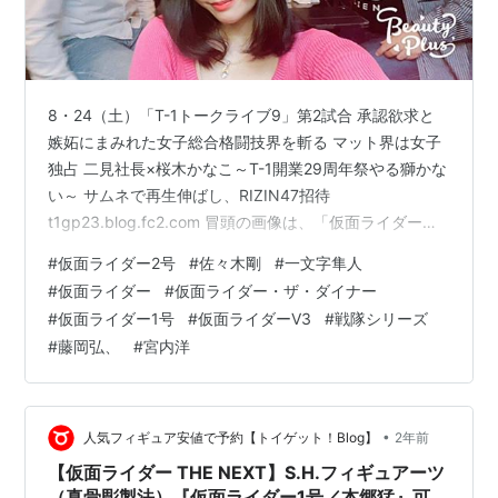
8・24（土）「T-1トークライブ9」第2試合 承認欲求と
嫉妬にまみれた女子総合格闘技界を斬る マット界は女子
独占 二見社長×桜木かなこ～T-1開業29周年祭やる獅かな
い～ サムネで再生伸ばし、RIZIN47招待
t1gp23.blog.fc2.com 冒頭の画像は、「仮面ライダー・
ザ・ダイナー」にて。 左から長谷川秀樹さん、桜木かな
#
仮面ライダー2号
#
佐々木剛
#
一文字隼人
こさん、二見。 「仮面ライダー・ザ・ダイナー」につい
#
仮面ライダー
#
仮面ライダー・ザ・ダイナー
て第二弾を更新。 画像を18枚アップするが、全て「仮面
#
仮面ライダー1号
#
仮面ライダーV3
#
戦隊シリーズ
ライダー・ザ・ダイナー」関連。 以下、18枚の内訳。 桜
#
藤岡弘、
#
宮内洋
木かなこさん単独 7枚 二見、桜木かなこさん、長谷川秀
樹さん 2枚 二見、桜木かなこさん 4枚 二見、…
•
人気フィギュア安値で予約【トイゲット！Blog】
2年前
【仮面ライダー THE NEXT】S.H.フィギュアーツ
（真骨彫製法）『仮面ライダー1号／本郷猛』可動