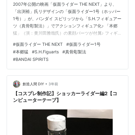
2007年公開の映画「仮面ライダー THE NEXT」より、
「出渕裕」氏リデザインの「仮面ライダー1号（ホッパー
1号）」が、バンダイ スピリッツから「S.H.フィギュアー
ツ（真骨彫製法）」でアクションフィギュア化♪ 「本郷
猛」（演：黄川田雅哉氏）の素顔パーツが付属♪ フィギュ
アのサイズは、 ノンスケールの全高：約14.5cm。 【限
#
仮面ライダー THE NEXT
#
仮面ライダー1号
定販売】S.H.Figuarts（真骨彫製法）『仮面ライダー1号
#
本郷猛
#
S.H.Figuarts
#
真骨彫製法
／本郷猛（仮面ライダーTHE NEXT）』可動フィギュア
#
BANDAI SPIRITS
は、バンダイ スピリッツより2024年12月発売の予定です
♪ 【Amazon】『仮面ライダーTHE FIRST & THE NEXT』
Blu-ra…
•
創造人間 DIY
3年前
【コスプレ制作記】ショッカーライダー編2【コ
ンピューターテープ】