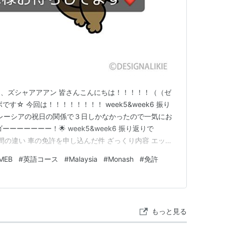
、ズシャアアアン 皆さんこんにちは！！！！！（（ゼ
す☆ 今回は！！！！！！！！ week5&week6 振り
、マレーシアの祝日の関係で３日しかなかったので一気にお
ーーーーーー！🌟 week5&week6 振り返りで
間の違い 車の免許を申し込んだ件 ざっくり内容 エッセ
ト リーディングテスト グループディスカッション とい
MEB
#
英語コース
#
Malaysia
#
Monash
#
免許
！ エッセイはどんだけ時間かけてやるねええん！！と
もっと見る