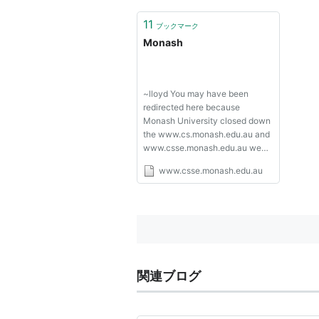
11
ブックマーク
Monash
~lloyd You may have been
redirected here because
Monash University closed down
the www.cs.monash.edu.au and
www.csse.monash.edu.au web-
servers in 2014, and the
www.csse.monash.edu.au
users.monash.edu.au web-
server in 2024. You can
probably find what you are
looking for here
[cantab.net/users/mmlist/] (a
Cambridge Unive...
関連ブログ