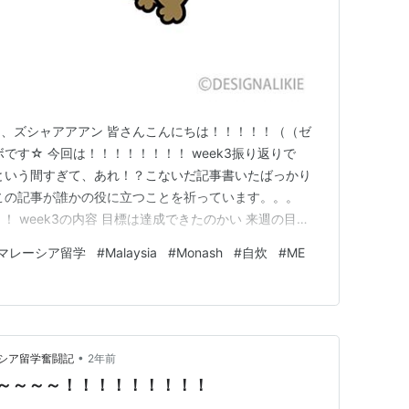
、ズシャアアアン 皆さんこんにちは！！！！！（（ゼ
です☆ 今回は！！！！！！！！ week3振り返りで
という間すぎて、あれ！？こないだ記事書いたばっかり
この記事が誰かの役に立つことを祈っています。。。
！ week3の内容 目標は達成できたのかい 来週の目
は、本格的な課題が始まってきたような気がしました！ ビデ
マレーシア留学
#
Malaysia
#
Monash
#
自炊
#
ME
グループディスカッション リーディングのテスト がメイ
！…
•
シア留学奮闘記
2年前
～～～～～！！！！！！！！！