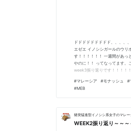
ドドドドドドドドド、、、、、
エゼエ イノシシガールのウリボ
す！！！！！！ 一週間があっ
やのに！！ ってなってます。
week3振り返りです！！！！！
標！！ week3の内容 今週
#
マレーシア
#
モナッシュ
#
オタスク ８００字エッセイ 
#
MEB
ンでした。急にヘビー！！！！
猪突猛進型イノシシ系女子のマレー
WEEK2振り返り～～