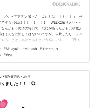
、ズシャアアアン 皆さんこんにちは！！！！！（（ゼ
です☆ 今回は！！！！！！！！ WEEK2振り返り～～
 なんかもう怒涛の毎日で、なにがあったかもはや覚え
業はそんなに忙しくはないのですが、自炊したり、ジム
でやることはしぬほどあるという感じです。。 【目次】
～！！！！！！！！！ 授業内容！ クラスの雰囲気 自
学
#
Malaysia
#
Monash
#
モナッシュ
 授業内容！ 私の感覚的には、結構漠然としたことを学ん
B
#
自炊
大まかに…
•
シア留学奮闘記
2年前
りました！！！💞