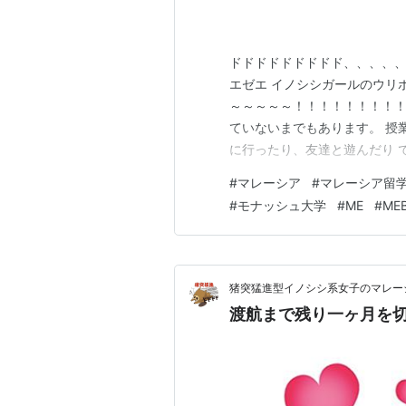
ドドドドドドドドド、、、、、
エゼエ イノシシガールのウリボ
～～～～～！！！！！！！！！
ていないまでもあります。 授
に行ったり、友達と遊んだり 
WEEK2振り返り～～～～～～
#
マレーシア
#
マレーシア留
炊！できたのか 来週の目標！
#
モナッシュ大学
#
ME
#
ME
だ一週間だったと思います。 
猪突猛進型イノシシ系女子のマレー
渡航まで残り一ヶ月を切