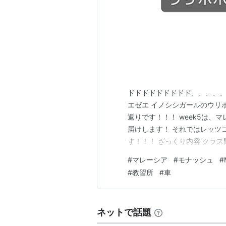
ドドドドドドドドド、、、、、
エゼエ イノシシガールのウリボで
返りです！！！ week5は
届けします！ それではレッツゴー
す！！！ ざっくり内容 クラス
イの続き 文法 リスニングテス
#
マレーシア
#
モナッシュ
#
う代り映えのない感じでした！
#
教習所
#
車
思ってしまいます笑 …
ネットで話題