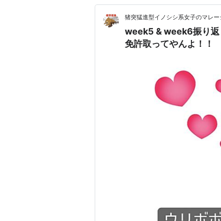
猪突猛進型イノシシ系女子のマレー
week5 & week
免許取ってやんよ！！