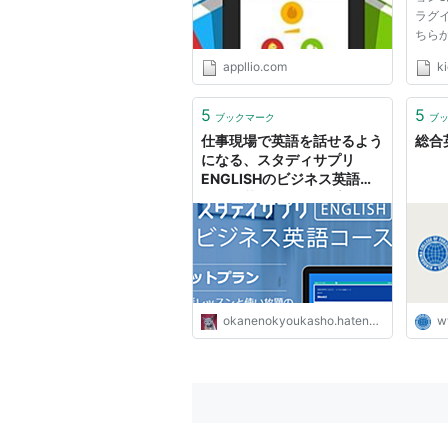
ラグ
ちら
てく
appllio.com
ki
5
5
ブックマーク
ブ
仕事現場で英語を話せるよう
総合
になる、スタディサプリ
ENGLISHのビジネス英語コ
ース「英会話セットプラン」
- Ran Ran（アラフォー親
父）のお金の教科書
okanenokyoukasho.hatenablog.com
w