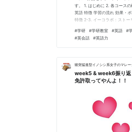
す。 1. はじめに 2. 各コー
英語 特徴 学習の流れ 効果・ポ
特徴 2-3. イーコラボ：ス
ト 3. どのコースが最適？タイ
#
学研
#
学研教室
#
英語
#
ース（算数・国語・英語） 🔹
#
英会話
#
英語力
（Ki…
猪突猛進型イノシシ系女子のマレー
week5 & week
免許取ってやんよ！！