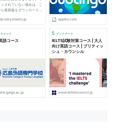
インされていない場合は、こ
から最新版をダウンロードし
ださい。
ds.tokyometro.jp
appllio.com
5
ックマーク
ブックマーク
英語コース
IELTS試験対策コース | 大人
向け英語コース | ブリティッ
シュ・カウンシル
ww.gaigo.ac.jp
www.britishcouncil.jp