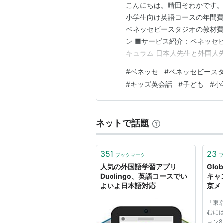
こんにちは。晴田そわかです。
小学生向け英語コースの年間
ベネッセビースタジオの教材
ン ■サービス紹介：ベネッセ
キュラム 日本人先生と外国人
の月謝 初期費用（入会金・年
#
ベネッセ
#
ベネッセビース
はいくらになる？ ■ビースタジ
#
キッズ英会話
#
子ども
#
小
りに換算すると約1,750円 家
ネットで話題
351
23
ブックマーク
人気の外国語学習アプリ
Glo
Duolingo、英語コースでい
キャ
よいよ日本語対応
京メ
「東
むには
ョン8