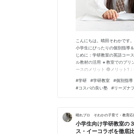
こんにちは。晴田そわかです。
小学生にぴったりの個別指導＆
じめに：学研教室の英語コースが
ル教材の活用 🔸教室でのプリン
ースのメリット 🔵メリット1
ト2：英語を楽しみながら身につ
#
学研
#
学研教室
#
個別指導
4：算数・国語と一緒に学べる 
#
コスパの良い塾
#
リーズナ
（3教科合わせて） 4. 学…
晴れブロ そわかの子育て・教育応
小学生向け学研教室の
ス・イーコラボを徹底