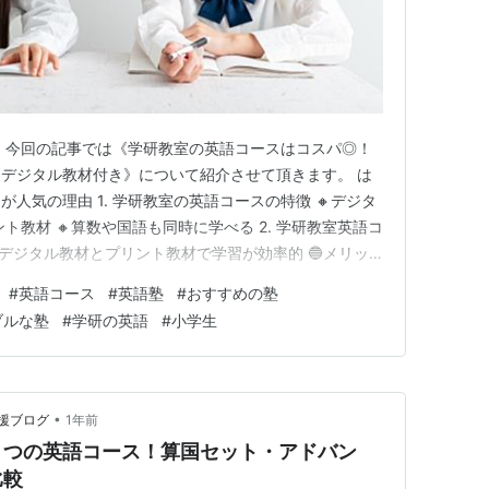
 今回の記事では《学研教室の英語コースはコスパ◎！
デジタル教材付き》について紹介させて頂きます。 は
人気の理由 1. 学研教室の英語コースの特徴 🔸デジタ
ト教材 🔸算数や国語も同時に学べる 2. 学研教室英語コ
：デジタル教材とプリント教材で学習が効率的 🔵メリッ
ける 🔵メリット3：個別指導を受けられる 🔵メリット
#
英語コース
#
英語塾
#
おすすめの塾
3. 学研教室のコストパフォーマンス 月謝例 料金詳細
ブルな塾
#
学研の英語
#
小学生
•
援ブログ
1年前
３つの英語コース！算国セット・アドバン
比較