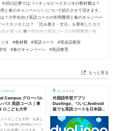
 今回の記事では《ベネッセビースタジオの教材費は？
費用と春のキャンペーン》について紹介させて頂きます。
費は？小学生向け英語コースの年間費用と春のキャンペー
ビースタジオとは？ 「読み書き・文法」を重視したカリ
先生が選べる ■小学生向け英語コースの年間費用と毎月
会費）の比較 月額受講費と年間教材費 年間トータル費用
タジオ
#
教材費
#
英語コース
#
英会話教室
オの教材費（20,980円）は高い？その中身と価値 月割
学生
#
春のキャンペーン
#
英語教育
庭学…
もっと見る
9
ブックマーク
ブックマーク
bal Campus グローバル
外国語学習アプリ
ンパス 英語コース｜東
Duolingo、ついにAndroid
トロこども大学
版でも英語コースを日本語対
応
京メトロこども大学」を楽し
、FLASHPLAYER(バージ
以上)が必要になります。 プ