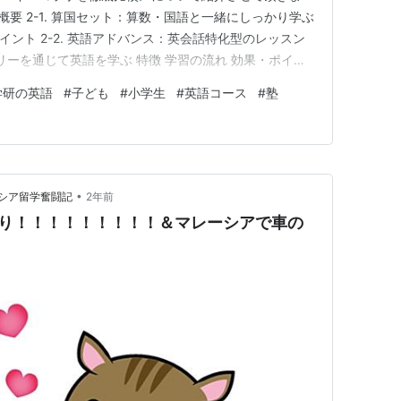
スの概要 2-1. 算国セット：算数・国語と一緒にしっかり学ぶ
イント 2-2. 英語アドバンス：英会話特化型のレッスン
トーリーを通じて英語を学ぶ 特徴 学習の流れ 効果・ポイン
プ別おすすめコース 4.料金とコースの詳細 🔹小学英語コ
学研の英語
#
子ども
#
小学生
#
英語コース
#
塾
英語アドバンスコース 🔹イーコラボ マスターコース
•
シア留学奮闘記
2年前
6振り返り！！！！！！！！！＆マレーシアで車の