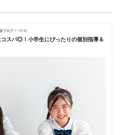
•
援ブログ
1年前
はコスパ◎！小学生にぴったりの個別指導＆