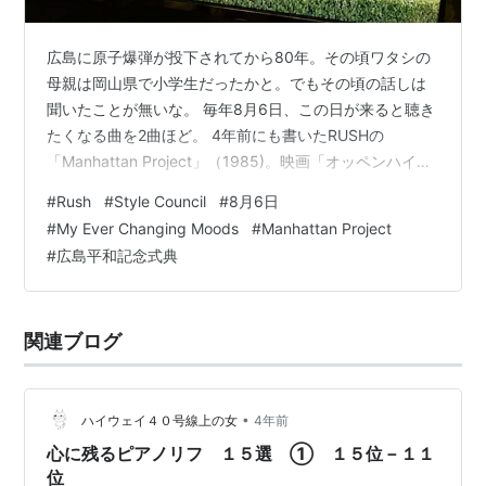
広島に原子爆弾が投下されてから80年。その頃ワタシの
母親は岡山県で小学生だったかと。でもその頃の話しは
聞いたことが無いな。 毎年8月6日、この日が来ると聴き
たくなる曲を2曲ほど。 4年前にも書いたRUSHの
「Manhattan Project」（1985)。映画「オッペンハイマ
ー」をご覧になった方も多いかと。歌詞にThe pilot of
#
Rush
#
Style Council
#
8月6日
Enola gay flying out of the shockwave on that August
#
My Ever Changing Moods
#
Manhattan Project
day. All the powers that be and tha course of history
#
広島平和記念式典
would be changed for e…
関連ブログ
•
ハイウェイ４０号線上の女
4年前
心に残るピアノリフ １５選 ① １５位－１１
位