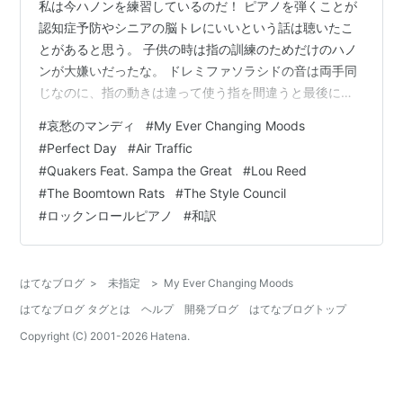
私は今ハノンを練習しているのだ！ ピアノを弾くことが
認知症予防やシニアの脳トレにいいという話は聴いたこ
とがあると思う。 子供の時は指の訓練のためだけのハノ
ンが大嫌いだったな。 ドレミファソラシドの音は両手同
じなのに、指の動きは違って使う指を間違うと最後に足
りなくなって失敗する。 でも、今やってみると、なんか
#
哀愁のマンディ
#
My Ever Changing Moods
面白い。 スピードアップしたり、音階を変えたり、なん
#
Perfect Day
#
Air Traffic
かものすごく脳トレしているような気分。 これでピアノ
#
Quakers Feat. Sampa the Great
#
Lou Reed
も上手くなったら一石二鳥だな、ハハハ。 そこでちょっ
#
The Boomtown Rats
#
The Style Council
と、私の好きなピアノリフの入ったプレイリストを作っ
#
ロックンロールピアノ
#
和訳
てみたよ。 順位つけたけど、けっこう思い浮かんだ曲で
ランキングしてます！ １5位 Ne…
はてなブログ
>
未指定
>
My Ever Changing Moods
はてなブログ タグとは
ヘルプ
開発ブログ
はてなブログトップ
Copyright (C) 2001-
2026
Hatena.