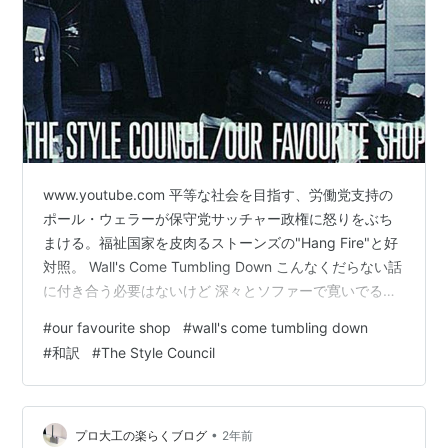
www.youtube.com 平等な社会を目指す、労働党支持の
ポール・ウェラーが保守党サッチャー政権に怒りをぶち
まける。福祉国家を皮肉るストーンズの"Hang Fire"と好
対照。 Wall's Come Tumbling Down こんなくだらない話
に付き合う必要はないけど 深々とソファーで寛いでる場
合でもないだろう 現実を変えてみようじゃないか 常々教
#
our favourite shop
#
wall's come tumbling down
えられてるよな 権威には逆らうなって でもやってみない
#
和訳
#
The Style Council
と分からないぜ 状況がどう変わるかなんて 力を合わせて
みなければさ俺たちと組んでみないか それとも泥にまみ
れた生活に甘んじるか 状況は変えることができるんだ 壁
は必ず壊せるさ*1政権は崩…
•
プロ大工の楽らくブログ
2年前