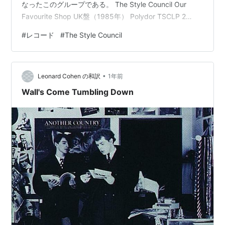
なったこのグループである。 The Style Council Our
Favourite Shop UK盤（1985年） Polydor TSCLP 2
SideA：TSCLP 2 A//1▽420R 1 1 1 1 SideB：TSCLP 2
#
レコード
#
The Style Council
B//4▽420R 1 1 1 1 SideA 1. Homebreakers 2. All Gone
Away 3. Come To Milton Keynes 4. Internationali…
•
Leonard Cohen の和訳
1年前
Wall's Come Tumbling Down