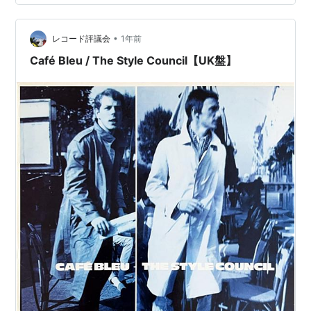
の生活を救うお告げを下さいって祈ったんだ だって正に
この瞬間確かなものは何もない 少なくとも今の俺にとっ
•
てはゾッとするだろう気付いた時には 俺の頭は生まれた
レコード評議会
1年前
時と何も変わってない事に でも意見を求められる訳…
Café Bleu / The Style Council【UK盤】