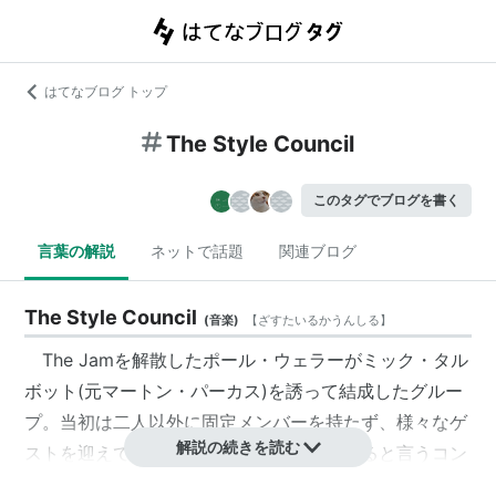
はてなブログ トップ
The Style Council
このタグでブログを書く
言葉の解説
ネットで話題
関連ブログ
The Style Council
(
音楽
)
【
ざすたいるかうんしる
】
The Jamを解散したポール・ウェラーがミック・タル
ボット(元マートン・パーカス)を誘って結成したグルー
プ。当初は二人以外に固定メンバーを持たず、様々なゲ
解説の続きを読む
ストを迎えてあらゆる種類の音楽を演奏すると言うコン
セプトだった。