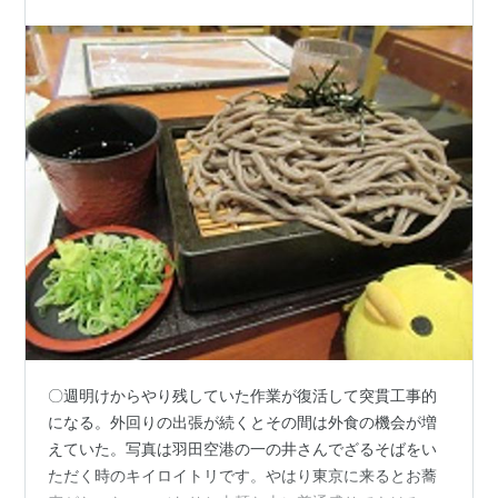
Our Favourite Shop
Home And Abroad (Live Album)
The Cost Of Loving
Confessions Of A Pop Grop
Modanism: New Decade
Singuler Adventures (Best Album)
In Concert (Live Compilation)
Here's Some That Got Away (Rerities)
Complete Adventures (5 CD Boxed Set)
〇週明けからやり残していた作業が復活して突貫工事的
になる。外回りの出張が続くとその間は外食の機会が増
えていた。写真は羽田空港の一の井さんでざるそばをい
ただく時のキイロイトリです。やはり東京に来るとお蕎