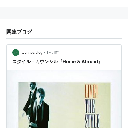
また、EPやシングルを重視すると言うスタンスも特
徴的で、初期には「様々な国で録音したEPをリリース
する」と宣言していた(実際には"A Paris" EPだけがその
コンセプトに添ったリリース)
関連ブログ
しかし、3rdアルバムを出す頃には、1stアルバムの頃
から事実上固定メンバーだったスティーヴ・ホワイト
(Dr)と、2ndの頃から頻繁に参加していたシンガーのデ
•
tyunne’s blog
1ヶ月前
ィー・C・リー(後にポールと結婚)を正式にメンバーに
スタイル・カウンシル『Home & Abroad』
迎え、アルバムそのものもブルーアイドソウル的な方向
性に固定され、この頃から活動にも陰りが見えはじめ
る。
結局、4枚目のリリース直前にスティーヴが脱退、ま
た、続く5枚目のアルバムがポリドールからリリースを
拒否され、活動が停滞した揚げ句に解散。
解散後はポールは再びスティーヴと組みソロ活動で成