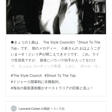
●きょうの１曲は、 The Style Councilの『Shout To The
Top』です。 朝のメロディー、 小倉さんの おはようござ
いまーす！という声が聞こえてきそうです。 これ、ライ
ヴ音源風ですが、 最後にパラパラ拍手が入ってるだけ
で、 たぶんレコーディング音源。 しかし、 ポール・ウ
ェラーは、すさまじいイケメンですね！ 今はきっとすさ
#
The Style Council
#
Shout To The Top
まじいイケオジになってる事でしょう。 妻の友達がイギ
#
ドジャース開幕戦に非難殺到。
リスの寿司屋でバイトしてる時に来店されたそうです
#
海自の最新護衛艦がオーストラリアの巨船と並ぶ！
が、 やっぱりイケメンだったそうです。 ●ドジャース開
幕戦に非難殺到。 まずは山本投手、今季一勝目、おめで
とうございます。 大谷選手は、デッドボールが…
•
Leonard Cohen の和訳
4ヶ月前