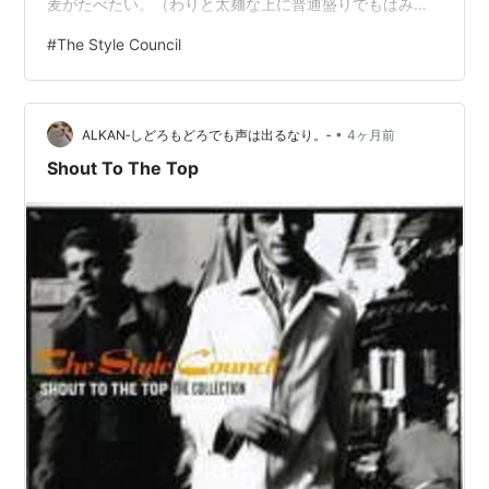
麦がたべたい。（わりと太麺な上に普通盛りでもはみだ
している） 基本的に昼休みが忙しく10～15分程度しかと
#
The Style Council
れないこともあって、通常は弁当持参で、デスクで短時
間に食事を済ませる（おかずもごはんも一食分でそろっ
ているから、下手すると昼が一番栄養のバランスが足り
•
ている可能性もある）という簡便さである。逆に出張中
ALKAN‐しどろもどろでも声は出るなり。‐
4ヶ月前
では自炊もできないから、適度にスーパーかコンビニか
Shout To The Top
売店で食べ物飲み物を探すが、そうもいかない時…