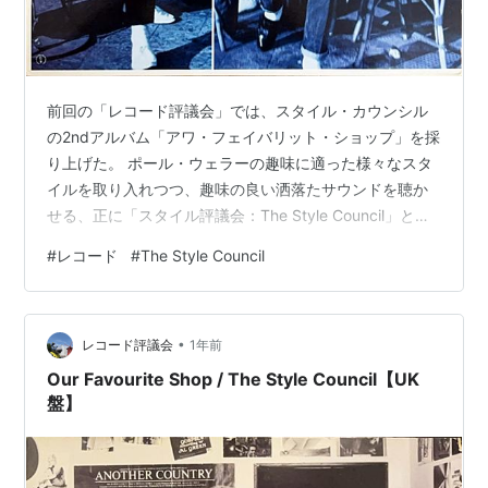
前回の「レコード評議会」では、スタイル・カウンシル
の2ndアルバム「アワ・フェイバリット・ショップ」を採
り上げた。 ポール・ウェラーの趣味に適った様々なスタ
イルを取り入れつつ、趣味の良い洒落たサウンドを聴か
せる、正に「スタイル評議会：The Style Council」とい
ったアルバムだ。 だが、それよりも「スタイル評議会」
#
レコード
#
The Style Council
を強く感じさせるアルバムがある。 The Style Council
Café Bleu UK盤（1984年） Polydor TSCLP 1 SideA：
TSCLP 1 A//1▽420 R 13 ARUN 1 1 SideB：TSCLP 1
•
B//2▽420 R 13 …
レコード評議会
1年前
Our Favourite Shop / The Style Council【UK
盤】