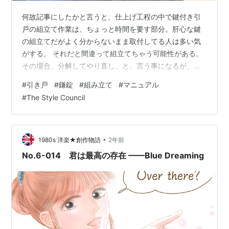
何故記事にしたかと言うと、仕上げ工程の中で鍵付き引
戸の組立て作業は、ちょっと時間を要す部分。肝心な鍵
の組立てだがよく分からないまま取付してる人は多い気
がする。 それだと間違って組立てちゃう可能性がある。
その場合、分解してやり直し。と、言う事になるが、、
こう言う仕上げ工程の作業は正直に言ってタダ作業なん
#
引き戸
#
鎌錠
#
組み立て
#
マニュアル
だね。(本当です)時間のロス無く進めないと、こちら側は
#
The Style Council
痛いじゃない！笑 何となくこなしている作業なんでドツ
ボに陥ると 軽くパニック状態。 何度も組立と分解の繰り
返し、非常に時間的ロスを被る。痛い。 最も心が痛いの
がビスを抜いては揉みの繰り返しによる損傷具合で製品
•
1980s 洋楽★創作物語
2年前
に中古感が出ること。 そう言う経…
No.6-014 君は最高の存在 ——Blue Dreaming