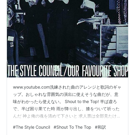
www.youtube.com洗練された曲のアレンジと歌詞のギャ
ップ。おしゃれな雰囲気の演出に使えそうな曲だが、意
味がわかったら使えない。 Shout to the Top! 半ば虚ろ
で、半ば困り果てた時 雨が降り出し、膝をついて祈った
んだ 神よ俺の魂を清めて下さいと 求人票は全部見たけど
やりたい仕事は全く無い 家に帰る道半ば、半ば気が狂っ
#
The Style Council
#
Shout To The Top
#
和訳
た状態で どのショーウィンドウを見ても同じに見える 俺