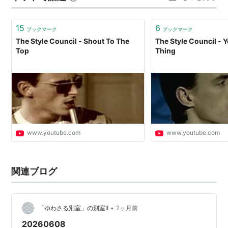
Jay Williamson (Vo)
でベストアルバム的に味わうのに向いていると思いま
Tracy (vo)
す。 アレンジも洒落ていて、いい音で聴きたく…
15
6
ブックマーク
ブックマーク
Bemm Watt (G)
The Style Council - Shout To The
The Style Council - 
Top
Thing
Tracy Thorn (Vo)
Camelle Hynds (B/Vo)
Heren Turner (Key)
Steve Sidelnyk (Perc)
Stewart Prosser (Tp)
Chris Lawrence (Tb)
www.youtube.com
www.youtube.com
Billy Chapman (Sax)
Mike Mower (Sax / Fl)
関連ブログ
アルバム
Introducing (Mini LP)
•
「ゆわさる別室」の別室Ⅱ
2ヶ月前
Cafe Breu
20260608