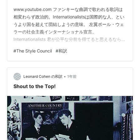
www.youtube.com ファンキーな曲調で歌われる歌詞は
相変わらず政治的。Internationalistsは国際的な人、とい
うより国を超えて団結しようの意味。 左翼ポール・ウェ
ラーの社会主義インターナショナル宣言。
Internationalists 君が公平な分前を得てると思えるなら
世界中の皆んなとね、それで満足なら 君の分前はそれ以
#
The Style Council
#
和訳
上でも以下でもない 世界中の女たちや男たちと それなら
この考えに賛同して主張しよう そしてこう宣言するん
だ、 インターナショナリスト！もし君がこの闘争を他人
•
事ではなく 自分の問題だと理解しているならさ 俺たち皆
Leonard Cohen の和訳
1年前
んなが力を合わせなければ 世の中の現状は永…
Shout to the Top!