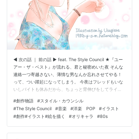
◀︎ 次の話 ｜ 前の話 ▶︎ feat. The Style Council ★『ユー
アー・ザ・ベスト』が流れる、君と秘密めいた夜 そんな
連絡一つ寄越さない、薄情な男なんか忘れさせてやる！
って、つい躍起になってしまう。 今夜はフレッドもいな
いしバイトも休みだから、ちょっと背伸びをしてライブ
が楽しめるレストランにケイトを誘った。 「こんなとこ
#
創作物語
#
スタイル・カウンシル
ろ初めて……大人の世界って感じね？ ドキドキしちゃ
#
The Style Council
#
音楽
#
洋楽 POP
#
イラスト
う」 レストランの入り口で、目を輝かせるケイト。 「ブ
#
創作#イラスト#絵を描く
#
オリキャラ
#
80s
ライトンならナイトスポット、色々あるでしょう。年上
の彼だし、もっと大人な場所でデートしてるんじゃない
の？」 なんて、ちょっと勝ち誇ったように意地悪く言