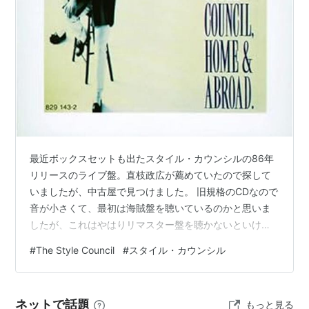
功している。ミックはガリアーノなどに参加、アシッド
ジャズ周辺でキーボーディスト、プロデューサーとして
活動。スティーヴはポールのバンドの要となりつつミッ
クとのプロジェクトなどでも活動。ディーはソロシンガ
ーとなったが、ポールとの離婚後はあまり噂を聞かなく
なった。
メンバー
Paul Weller (G/Key/B/Vo)
最近ボックスセットも出たスタイル・カウンシルの86年
リリースのライブ盤。直枝政広が薦めていたので探して
Mick Talbot (P/Org/Key/Vo)
いましたが、中古屋で見つけました。 旧規格のCDなので
Steve White
(Dr/Perc)
音が小さくて、最初は海賊盤を聴いているのかと思いま
Dee C. Lee (Vo)
したが、これはやはりリマスター盤を聴かないといけま
せん。それくらいいいアルバムでした。 スタイル・カウ
その他のメンバー(主要な人物)
#
The Style Council
#
スタイル・カウンシル
ンシルはポール・ウェラーがモータウンのようなソウル
ミュージックを意識して作ったバンドなので、基本的に
Zeke Manyka (Dr)
シングルリリースを中心とした活動を行っていました。
Anthony Hurty (B)
ネットで話題
もっと見る
従って、アルバム単位で追うよりも、こうしたライブ盤