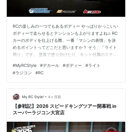
RCの楽しみの一つでもあるボディー やっぱりかっこいい
ボディーで走らせるとテンションも上がりますよね♫ RC
カーのボディを仕上げる際、一番「マシンの表情」を決
めるポイントってどこだと思いますか？ そう、「ライト
周り」です。 塗装で塗り分けたり、キット付属のステッ
カーを貼ったり……。 でも、「もっとリアルにしたい」
#
MyRCStyle
#
デカール
#
ボディー
#
ライト
「奥行き感が欲しい」「ほかの人と差をつけたい」と感
#
ラジコン
#
RC
じたことがある方も多いはず。 自分もずっと「納得のい
くライト周りの表現」を模索してきましたが、この度、
ついに理想の形になったオリジナル製品が完成しまし
た！ こだわりを詰め込んだ2つのラインナップ 今回リリ
•
My RC Style!
4ヶ月前
ースしたのは、コンセプトの異なる…
【参戦記】2026 スピードキングツアー開幕戦 in
スーパーラジコン大宮店