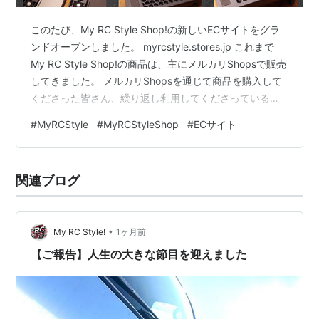
このたび、My RC Style Shop!の新しいECサイトをグラ
ンドオープンしました。 myrcstyle.stores.jp これまで
My RC Style Shop!の商品は、主にメルカリShopsで販売
してきました。 メルカリShopsを通じて商品を購入して
くださった皆さん、繰り返し利用してくださっている皆
さん、本当にありがとうございます。 今回、新しくECサ
#
MyRCStyle
#
MyRCStyleShop
#
ECサイト
イトをオープンしたのは、単に商品を販売するページを
増やしたかったからではありません。 なぜ新しいショッ
プを作ったのか。 メルカリShopsとは何が違うのか。 そ
関連ブログ
して、これからMy RC Style Shop!をどのような場所に
し…
•
My RC Style!
1ヶ月前
【ご報告】人生の大きな節目を迎えました