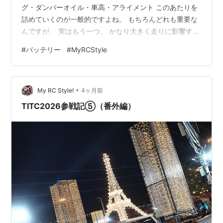
グ・ダンパーオイル・車高・アライメント このあたりを
詰めていくのが一般的ですよね。 もちろんどれも重要な
んですが、 実はもう一つ、 かなり大きく走りに影響する
部分があります。 それがバッテリーです。 同じマシンで
#
バッテリー
#
MyRCStyle
も 「なんか今日は速い」「なんか今日は重い」 こういう
経験ないですか？ その原因の一つが実はバッテリーだっ
たりします。 ただこの話、意外とちゃんと解説されてい
•
ないんですよね。 TITCやスピキンでもそうですが、コー
My RC Style!
4ヶ月前
スによって使うバッテリーを変える これをやるだけでか
TITC2026参戦記⑤（番外編）
なりフィーリン…