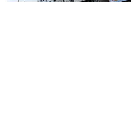
3日目。 ここまでで車のセットもある程度まとまってき
ました。 シェイクダウンから始まり、方向性も見えてき
たところで、この日のテーマはバッテリーのテスト。 今
回使用するバッテリーはもちろん、サポートして頂いて
いる SKTバッテリー。 今回はアディクトサーキットのコ
ース特性に合わせて、3種類のバッテリーを持ち込みまし
#
MyRCStyle
た。 まず1本目、6000mAh これは日本で自分のメインバ
ッテリーになりつつあるモデル。 軽さとパワーのバラン
スが非常に良く、どんなコースでもアドバンテージを発
•
揮してくれます。 扱いやすさも抜群で、かなり信頼して
My RC Style!
5ヶ月前