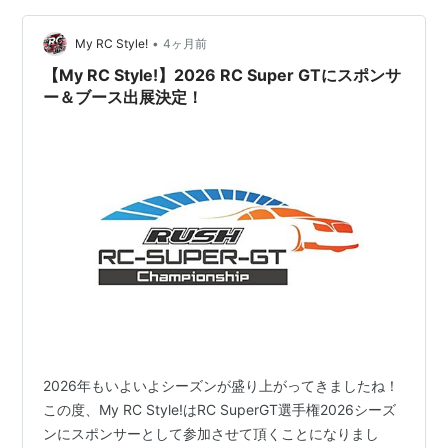
スは、自分にとって一つの節目となるレースでもありま
•
した。 5月上旬に子供が生まれる予定で、そこから育休
My RC Style!
4ヶ月前
に入るため、自分のレース活動も一旦休…
【My RC Style!】2026 RC Super GTにスポンサ
ー＆ブース出展決定！
2026年もいよいよシーズンが盛り上がってきましたね！
この度、My RC Style!はRC SuperGT選手権2026シーズ
ンにスポンサーとして参加させて頂くことになりまし