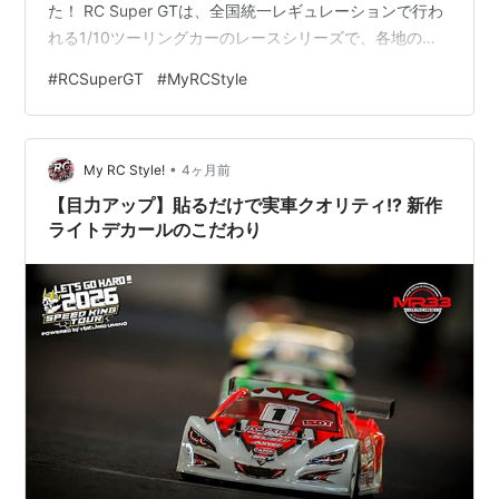
た！ RC Super GTは、全国統一レギュレーションで行わ
れる1/10ツーリングカーのレースシリーズで、各地の予
選を勝ち抜いた選手が年に一度の全国大会で頂点を決め
#
RCSuperGT
#
MyRCStyle
るビッグイベントです。 全国規模で展開されるこのレー
スは、まさに“リアルGTレースのRC版”とも言える存在。
各地のショップやサーキット、そしてメーカーの協力に
•
よって成り立っている、とても熱いカテゴリーです。 例
My RC Style!
4ヶ月前
年はKOPROPOとしてスポンサーしていまし…
【目力アップ】貼るだけで実車クオリティ!? 新作
ライトデカールのこだわり