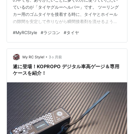
ているのが「タイヤグルーヘルパー」です。 ツーリング
カー用のゴムタイヤを接着する時に、タイヤとホイール
の隙間を安定して作りながら瞬間接着剤を流せるように
するアイテムですが、販売開始から多くの方にご購入い
#
MyRCStyle
#
ラジコン
#
タイヤ
ただき、サーキットでも使っていただいている姿を見か
けるようになりました。 そんな中で、以前から本当に多
くいただいていたご要望がありました。 「これが自動で
•
回ってくれたら最高なんだけど」 という声です。 自分自
My RC Style!
3ヶ月前
身、最初は正直なところ「手動でも十分使えるし、そこ
遂に登場！KOPROPO デジタル車高ゲージ＆専用
まで必要かな？」と思っていた…
ケースを紹介！