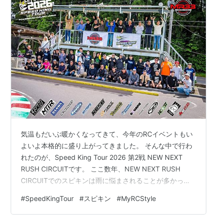
気温もだいぶ暖かくなってきて、今年のRCイベントもい
よいよ本格的に盛り上がってきました。 そんな中で行わ
れたのが、Speed King Tour 2026 第2戦 NEW NEXT
RUSH CIRCUITです。 ここ数年、NEW NEXT RUSH
CIRCUITでのスピキンは雨に悩まされることが多かった
印象ですが、今年は前日からしっかり晴天。 雨の心配も
#
SpeedKingTour
#
スピキン
#
MyRCStyle
なく、最高の天気、そして気持ちの良い気温の中で開催
される最高のイベントとなりました。 そして今回のレー