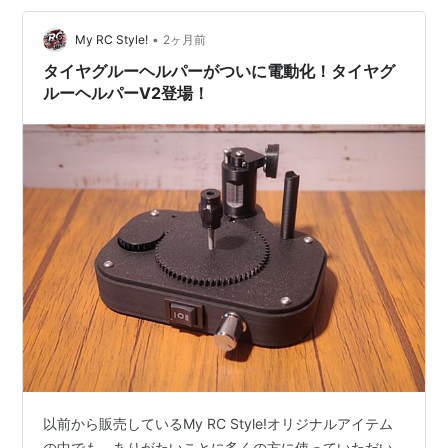
ん。 人生で一番幸せな時間が、今まさに始まったと感じ
•
ています。 そして、この出来事をきっかけに、自分の中
My RC Style!
2ヶ月前
で大きな決断をしました。 この度、20年間勤めてきた近
タイヤグルーヘルパーがついに電動化！タイヤグ
藤科学株式会社、KOPROPOを…
ルーヘルパーV2登場！
以前から販売しているMy RC Style!オリジナルアイテム
の中でも、ありがたいことに多くの方に使っていただい