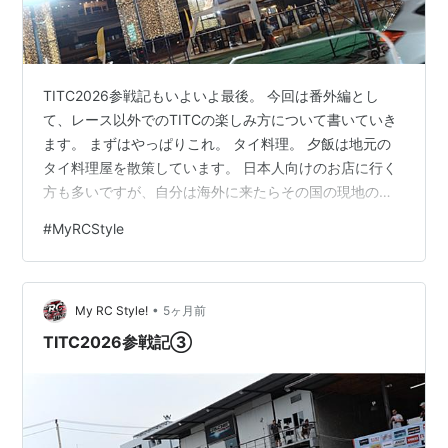
TITC2026参戦記もいよいよ最後。 今回は番外編とし
て、レース以外でのTITCの楽しみ方について書いていき
ます。 まずはやっぱりこれ。 タイ料理。 夕飯は地元の
タイ料理屋を散策しています。 日本人向けのお店に行く
方も多いですが、自分は海外に来たらその国の現地のお
店に行きたいタイプです。 タイにはもう何十回と来てい
#
MyRCStyle
るので、ホテル周辺のお店はある程度把握しています。
とはいえ、ここ数年で新しいお店もかなり増えました。
なので、まだまだ知らないお店もたくさんあります。 今
•
回の遠征での大当たり。 過去一美味しいトムヤムクンを
My RC Style!
5ヶ月前
発見しました。 美味しすぎて写真は撮り忘れましたw や
TITC2026参戦記③
っぱり現地の味は違い…