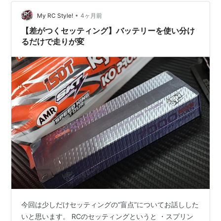
れば桜が咲いている時期ですが、今年は少し開催が早
•
く、まだ咲いていませんでした。 少し残念ではあります
My RC Style!
4ヶ月前
が、室内サーキットなので寒さの影響は全くありませ
【差がつくセッティング】バッテリーを使い分け
ん。 コース上では、開幕戦らし…
るだけで走りが変
今回は少しだけセッティングの“盲点”についてお話しした
いと思います。 RCのセッティングというと ・スプリン