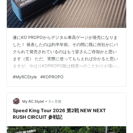
遂にKO PROPOからデジタル車高ゲージが発売になりま
した！ 発表したのは約半年前。その間に既に何社かにパ
クられて発売されているのはもう皆さんご存知かと思い
ます（笑） ただ、実際に使ってもらえれば分かると思い
ますが、やはりKOPROPO版は精度へのこだわりが違い
ます。 車高って、ハイエンドカテゴリーでは本当に重要
#
MyRCStyle
#
KOPROPO
なセッティング項目です。 0.1mm変わるだけでフィーリ
ングが変わる世界。 だからこそ、「デジタル表示だから
便利」だけでは意味がなく、しっかり正確に測れること
•
が重要になります。 KOPROPOのデジタル車高ゲージは
My RC Style!
3ヶ月前
約2mm〜38mmまで測定可能。 プローブの長さもかなり
Speed King Tour 2026 第2戦 NEW NEXT
テストしてきた…
RUSH CIRCUIT 参戦記