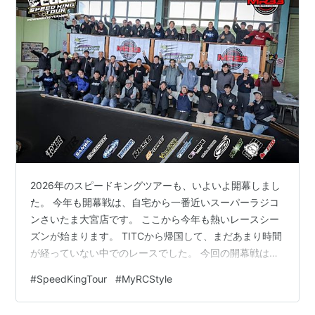
2026年のスピードキングツアーも、いよいよ開幕しまし
た。 今年も開幕戦は、自宅から一番近いスーパーラジコ
ンさいたま大宮店です。 ここから今年も熱いレースシー
ズンが始まります。 TITCから帰国して、まだあまり時間
が経っていない中でのレースでした。 今回の開幕戦は、
タイで組み上げた新型車の日本でのシェイクダウンでも
#
SpeedKingTour
#
MyRCStyle
あります。 そして毎年恒例の…電車でサーキットへ向か
いました。 地元開催ならではのスタイルです。 例年であ