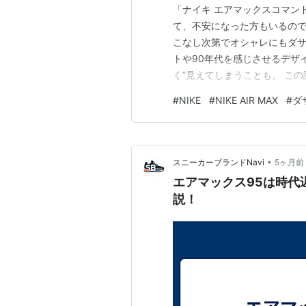
「ナイキ エアマックスコマン
て、不安になった方もいるので
こなし次第でオシャレにもダ
トや90年代を感じさせるデザ
く”見えてしまうことも。 こ
答えをはじめ、エアマックスコ
#
NIKE
#
NIKE AIR MAX
#
ダ
紹介します。 「エアマックス
を検討中だけどダサいか気にな
•
スニーカーブランドNavi
5ヶ月前
エアマックス95は時代
説！