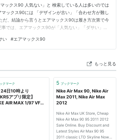
マックス90 人気ない」と 検索している人は多いのでは
アマックス90には 「デザインが古い」「合わせ方が難し
 ただ、結論から言うとエアマックス90は履き方次第で今
記事では、エアマックス90が「人気ない」「ダサい」と
中心に失敗しない履き方を分かりやすく解説します。
サい
#
エアマックス90
本当に人気ないのか？ エアマックス90が「ダサい」と言
ダサい…
もっと見る
5
ックマーク
ブックマーク
月24日10時より
Nike Air Max 90, Nike Air
NKRSアプリ限定】
Max 2011, Nike Air Max
E AIR MAX 1/97 VF
2012
“COLLECTOR’S
Nike Air Max UK Store, Cheap
AM” / AJ4219-400」
Nike Air Max 90 95 2011 2012
開始！
Sale Online. Buy Discount and
Latest Styles Air Max 90 95
2011 classic LTD Skyline Now