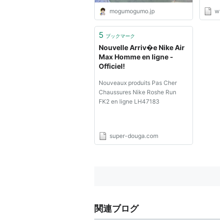
mogumogumo.jp
w
5
ブックマーク
Nouvelle Arriv�e Nike Air
Max Homme en ligne -
Officiel!
Nouveaux produits Pas Cher
Chaussures Nike Roshe Run
FK2 en ligne LH47183
super-douga.com
関連ブログ