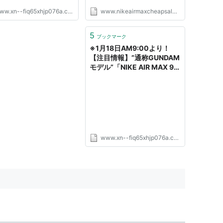
with Free Shipping!Nike Air Max
ww.xn--fiq65xhjp076a.com
www.nikeairmaxcheapsales.co.uk
is undoubtedly made to bring
comfort. It capitalizes on a
unique and large air cushion
5
ブックマーク
component at the heel of every
※1月18日AM9:00より！
sh...
【注目情報】”通称GUNDAM
モデル”「NIKE AIR MAX 98
“SEISMIC VELOCITY”
(640744-100) 」発売開
始！
www.xn--fiq65xhjp076a.com