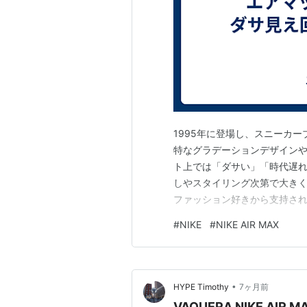
1995年に登場し、スニーカー
特なグラデーションデザイン
ト上では「ダサい」「時代遅れ
しやスタイリング次第で大きく
ファッション好きから支持され
「なぜダサいと言われるのか
#
NIKE
#
NIKE AIR MAX
さらには逆にやりがちなNG例
す。 エアマックス95を自信
•
HYPE Timothy
7ヶ月前
VAQUERA NIKE AIR M