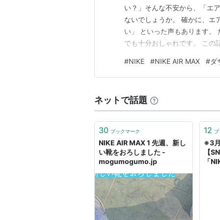
い？」そんな不安から、「エア
ないでしょうか。 確かに、エ
い」 といった声もあります。
でも十分おしゃれです。 この
言われる理由と、 黒コーデを
#
NIKE
#
NIKE AIR MAX
#
ダ
【目次】 エアマックス90は
われる理由 エアマックスSCは
ネットで話題
30
12
ブックマーク
ブ
NIKE AIR MAX 1 先週、新し
※3
い靴をおろしました -
【S
mogumogumo.jp
「NIK
SW 
DRE
販売