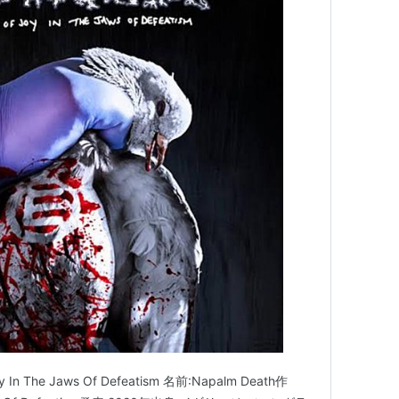
oy In The Jaws Of Defeatism 名前:Napalm Death作