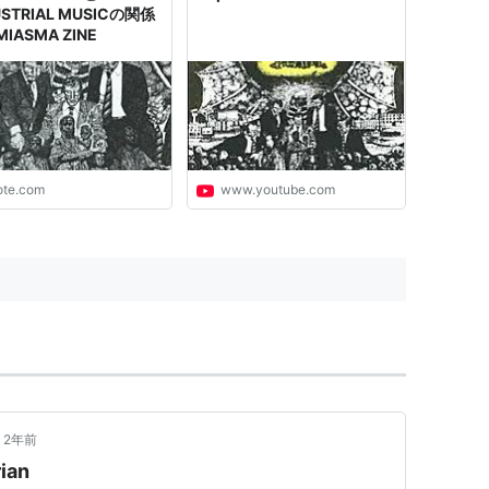
USTRIAL MUSICの関係
IASMA ZINE
ote.com
www.youtube.com
2年前
rian