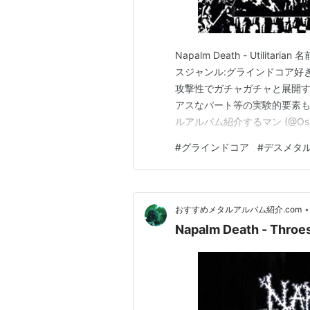
Napalm Death - Utilitaria
スジャンル:グラインドコア好きな曲:
攻撃性でガチャガチャと展開
アスなパート等の実験的要素もあって良
ルアルバム紹介するマン (@Osus
ランキング参加中メタル
#
グラインドコア
#
デスメタ
•
おすすめメタルアルバム紹介.com
Napalm Death - Throes