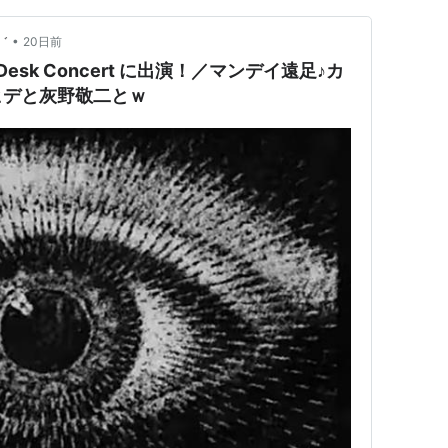
•
゛
20日前
iny Desk Concert に出演！／マンデイ遠足♪カ
ヒデと灰野敬二とｗ