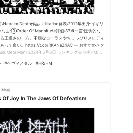
n 名前:Napalm Death作品:Utilitarian発表:2012年出身:イギリ
⑨Order Of Magnitude評価:87点一言:圧倒的な
する王道さの一方、不穏なコーラスやちょっぴりメロディ
い。https://t.co/RKANaZriAC — おすすめメタ
uMetalMan) 2024年5月6日 ランキング参加中HM/HR
ル
#
ヘヴィメタル
#
HR/HM
3年前
 Of Joy In The Jaws Of Defeatism