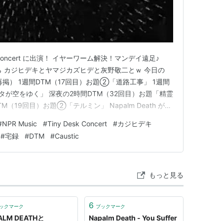
Desk Concert に出演！ イヤーワーム解決！マンデイ遠足♪
じばら カジヒデキとヤマジカズヒデと灰野敬二とｗ 今日の
で再掲） 1週間DTM（17回目）お題②「道路工事」 1週間
タが空をゆく」 深夜の2時間DTM（32回目）お題「精霊
（19回目）お題②「テルミン」 Napalm Death が
演！ ギャハハハ。何コレｗ NPR Music チャンネルの Tiny
#
NPR Music
#
Tiny Desk Concert
#
カジヒデキ
#
宅録
#
DTM
#
Caustic
もっと見る
6
ックマーク
ブックマーク
ALM DEATHと
Napalm Death - You Suffer