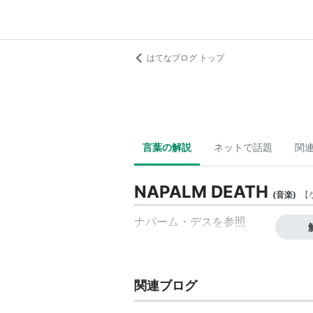
はてなブログ トップ
言葉の解説
ネットで話題
関
NAPALM DEATH
(
音楽
)
【
ナパーム・デスを参照
関連ブログ