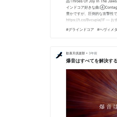
品:Throes Of Joy In The
インドコア好きな曲:④Conta
豊かですが、圧倒的な攻撃性
https://t.co/Bvcupiaj
2023年6月6日
#
グラインドコア
#
ヘヴィメ
•
歓喜天倶楽部
3年前
爆音はすべてを解決す