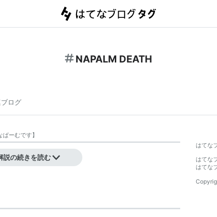
NAPALM DEATH
連ブログ
なぱーむです
】
はてな
解説の続きを読む
はてな
はてな
Copyrig