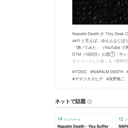
Napalm Death が Tiny 
ain't と言えば、ゆえんな
「弾いてみた」（YouTube 
DTM（18回目）お題①「サン
をイメージした曲」＆ 1週間DTM
Tiny Desk Concert に出
#
TOEIC
#
NAPALM DEATH
Desk Conc…
#
ヤマジカズヒデ
#
灰野敬二
ネットで話題
14
12
ブックマーク
ブ
Napalm Death - You Suffer
NAP