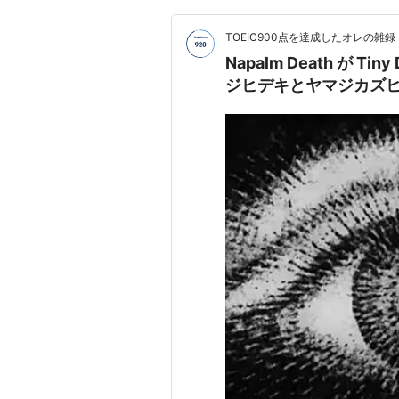
TOEIC900点を達成したオレの雑録
Napalm Death が T
ジヒデキとヤマジカズ