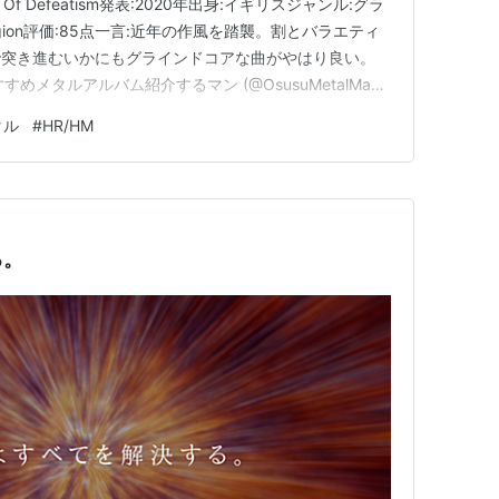
 Jaws Of Defeatism発表:2020年出身:イギリスジャンル:グラ
gion評価:85点一言:近年の作風を踏襲。割とバラエティ
で突き進むいかにもグラインドコアな曲がやはり良い。
1F — おすすめメタルアルバム紹介するマン (@OsusuMetalMan)
タル
#
HR/HM
る。