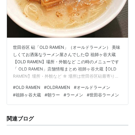
世田谷区 砧「OLD RAMEN」（オールドラーメン） 美味
しくてお洒落なラーメン屋さんでした😊 祖師ヶ谷大蔵
【OLD RAMEN】場所・外観など この時のメニューです
「 OLD RAMEN」店舗情報まとめ 祖師ヶ谷大蔵【OLD
RAMEN】場所・外観など ☆ 場所は世田谷区砧最寄り駅
の祖師ヶ谷大蔵から砧公園に向かって徒歩13分くらいか
#
OLD RAMEN
#
OLDRAMEN
#
オールドラーメン
な外看板が見当たらなくて、「さかなや」を目印に訪
#
祖師ヶ谷大蔵
#
朝ラー
#
ラーメン
#
世田谷ラーメン
問。 階段を登った先にありました。知らないとたどり着
けない秘密のお店ですね🤭 ドアを開けるとラーメン屋さ
んとは思えないスタイリッシュな空間が外観とのギャッ
関連ブログ
プがいいですね✨店主は「AFURI」、六本木「MASHI …