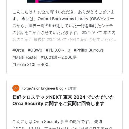
こんにちは！ お立ち寄りいただき、ありがとうございま
す。 今回は、Oxford Bookworms Library (OBW)シリー
ズから、世界一周の船旅をしていた一行を助けたシャチ
のお話をご紹介させていただきます。 本について 本の内
容のご紹介 最後に 本について 今回ご紹介させていただ
くのは、Phillip Burrowsさんと、Mark Fosterさんが手掛
#
Orca
#
OBW0
#
YL 0.0～1.0
#
Phillip Burrows
けたGraded Reader（段階別図書）、『Orca』です。
#
Mark Foster
#
1,001語～2,000語
YL 0.9程度 語数は1,600語 Lexile: 310L シリーズ：
#
Lexile 310L～400L
Oxford Bookworms LibraryのStarter（OBW0）【250語
レベル…
•
ForgeVision Engineer Blog
2年前
日経クロステックNEXT 東京 2024 でいただいた
Orca Security に関するご質問に回答します
こんにちは Orca Security 担当の尾谷です。 先週
(10/10、10/11)、フォージビジョンは日経クロステック