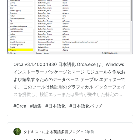
Orca v3.1.4000.1830 日本語化 Orca.exe は、Windows
インストーラー パッケージとマージ モジュールを作成お
よび編集するためのデータベース テーブル エディターで
す。 このツールは検証用のグラフィカル インターフェイ
スを提供し、検証エラーまたは警告が発生した特定のエ
ントリを強調表示します。 - = - = - = - = - = - = - = - =
#
Orca
#
編集
#
日本語化
#
日本語化パッチ
- = - = - = - = - = - = - = - = - = - = - = - = - = - = - = -
= - = - .msi ファイルを編集するツールです。 使用する機
会はとても少ないと…
•
タドキストによる英語多読ブログ
2年前