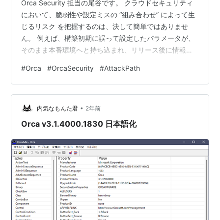
Orca Security 担当の尾谷です。 クラウドセキュリティ
において、脆弱性や設定ミスの “組み合わせ” によって生
じるリスク を把握するのは、決して簡単ではありませ
ん。 例えば、構築初期に誤って設定したパラメータが、
そのまま本番環境へと持ち込まれ、リリース後に情報漏
洩事故をきっかけに発覚する ── そんなケースは、今も
#
Orca
#
OrcaSecurity
#
AttackPath
珍しくありません。 この課題に対する有効なアプローチ
の一つが、Orca Cloud Security Platform のユニークな
機能である 「攻撃経路分析（Attack Paths）」 です。
•
そしてこの Attack Paths が、昨年末に大幅なリニューア
内気なもんた君
2年前
ルを迎え…
Orca v3.1.4000.1830 日本語化