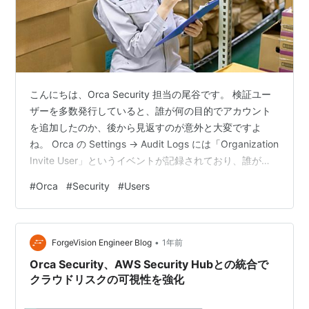
こんにちは、Orca Security 担当の尾谷です。 検証ユー
ザーを多数発行していると、誰が何の目的でアカウント
を追加したのか、後から見返すのが意外と大変ですよ
ね。 Orca の Settings → Audit Logs には「Organization
Invite User」というイベントが記録されており、誰が、
いつ、どのメールアドレスを招待したか を確認できま
#
Orca
#
Security
#
Users
す。 Step 1：ユーザーを作成する Settings → Users &
Permissions → Users [+ Add Users] ボタンで新規ユーザ
ーを招待 Step 2：Audit Logs で記録を確認 Se…
•
ForgeVision Engineer Blog
1年前
Orca Security、AWS Security Hubとの統合で
クラウドリスクの可視性を強化