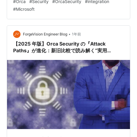
#
Orca
#
Security
#
OrcaSecurity
#
integration
されるようになります。 この連携により、Orca Security
#
Microsoft
で検出されたセキュリティアラートをMicrosoft Teamsの
特定のチャネルでリアルタイムに受け取ることが可能と
なります。こ…
•
ForgeVision Engineer Blog
1年前
【2025 年版】Orca Security の『Attack
Paths』が進化：新旧比較で読み解く“実用
性”と“深み”