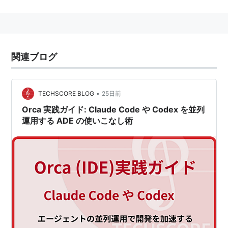
が20インチ(HE,406)のモデルはLynxx、後輪も20イン
チのモデルはDolphinとなる。
Optimaの数あるラインナップの中では、ツーリングモ
デルという位置付け。
関連ブログ
上ハンドル(アップハンドル)と、下ハンドル(アンダーハ
ンドル)が選べ、後々付け替えることも可能。
•
TECHSCORE BLOG
25日前
Orca 実践ガイド: Claude Code や Codex を並列
運用する ADE の使いこなし術