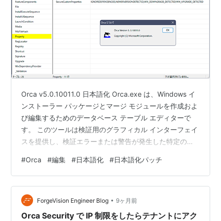
Orca v5.0.10011.0 日本語化 Orca.exe は、Windows イ
ンストーラー パッケージとマージ モジュールを作成およ
び編集するためのデータベース テーブル エディターで
す。 このツールは検証用のグラフィカル インターフェイ
スを提供し、検証エラーまたは警告が発生した特定のエ
ントリを強調表示します。 - = - = - = - = - = - = - = - =
#
Orca
#
編集
#
日本語化
#
日本語化パッチ
- = - = - = - = - = - = - = - = - = - = - = - = - = - = - = -
= - = - .msi ファイルを編集するツールです。 Orca単体
では配布されてません…
•
ForgeVision Engineer Blog
9ヶ月前
Orca Security で IP 制限をしたらテナントにアク