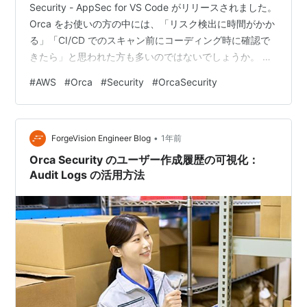
Security - AppSec for VS Code がリリースされました。
Orca をお使いの方の中には、「リスク検出に時間がかか
る」「CI/CD でのスキャン前にコーディング時に確認で
きたら」と思われた方も多いのではないでしょうか。 こ
の機能を使えば、コードエディタ上で脆弱性がその場で
#
AWS
#
Orca
#
Security
#
OrcaSecurity
警告されるため、すぐに問題を把握して修正に取りかか
れます。 この記事を読むと VS Code で Orca のセキュリ
ティチェックを使う方法がわかる コーディング中にリス
•
クを即発見する方法がわかる シークレット流出などのヒ
ForgeVision Engineer Blog
1年前
ューマンエラ…
Orca Security のユーザー作成履歴の可視化：
Audit Logs の活用方法