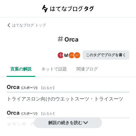
はてなブログ トップ
Orca
このタグでブログを書く
言葉の解説
ネットで話題
関連ブログ
Orca
(
スポーツ
)
【
おるか
】
トライアスロン向けのウエットスーツ・トライスーツ
Orca
(
スポーツ
)
【
おるか
】
解説の続きを読む
オランダ、Optima社製のリカンベント。
前後26インチ(HE,559)。同じメインフレームで、前輪