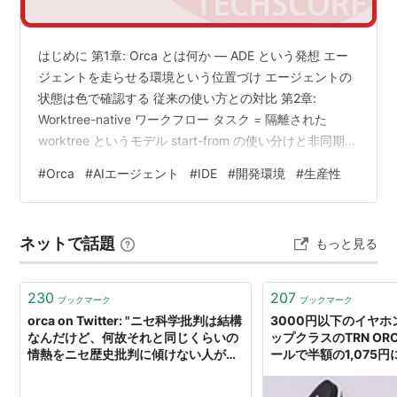
はじめに 第1章: Orca とは何か — ADE という発想 エー
ジェントを走らせる環境という位置づけ エージェントの
状態は色で確認する 従来の使い方との対比 第2章:
Worktree-native ワークフロー タスク = 隔離された
worktree というモデル start-from の使い分けと非同期作
成 作成に失敗したときの対処とセッション復元 画面をど
#
Orca
#
AIエージェント
#
IDE
#
開発環境
#
生産性
う組み立てるか — タブとペインの split キーボードナビ
ゲーションを利用する — Quick Open と Jump Palette
ライフサイクルと標準 git との相互運用 第3章: マルチエ
ネットで話題
もっと見る
ージェント運用 — チームを…
230
207
ブックマーク
ブックマーク
orca on Twitter: "ニセ科学批判は結構
3000円以下のイヤ
なんだけど、何故それと同じくらいの
ップクラスのTRN ORC
情熱をニセ歴史批判に傾けない人が多
ールで半額の1,075円に
いのだろうか。どちらも膨大な時間、
ARTIFACT@はてブロ
金、人を費やして蓄積された学問を蔑