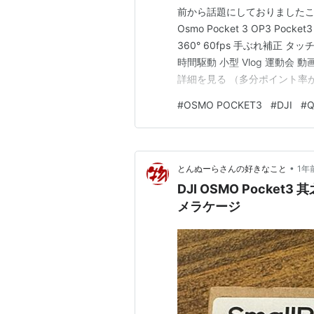
前から話題にしておりましたこのカ
Osmo Pocket 3 OP3 Po
360° 60fps 手ぶれ補正 タ
時間駆動 小型 Vlog 運動会 動画撮
詳細を見る （多分ポイント率
す） 現在pocket2を持っ
#
OSMO POCKET3
#
DJI
#
時に取り出して…と…
•
とんぬーらさんの好きなこと
1年
DJI OSMO Pocket3 其
メラケージ