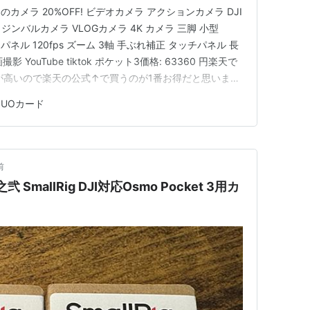
メラ 20%OFF! ビデオカメラ アクションカメラ DJI
cket3 ジンバルカメラ VLOGカメラ 4K カメラ 三脚 小型
ッチパネル 120fps ズーム 3軸 手ぶれ補正 タッチパネル 長
影 YouTube tiktok ポケット3価格: 63360 円楽天で
が高いので楽天の公式↑で買うのが1番お得だと思いま
ておりますがとにかく使い勝手が悪いというか、何かを撮る
QUOカード
前
之弐 SmallRig DJI対応Osmo Pocket 3用カ