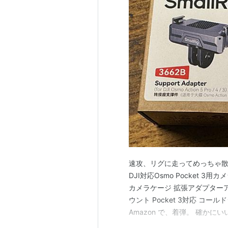
速攻、リグに走ってめっちゃ散在
DJI対応Osmo Pocket 3用カメ
カメラケージ 拡張アダプターア
ウント Pocket 3対応 コールドシ
Amazon で、着弾。 確か
か。