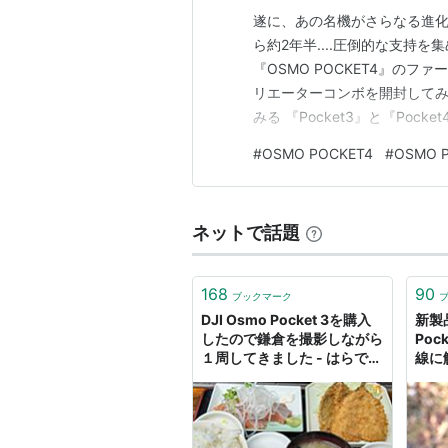
遂に、あの名機がさらなる進化を
ら約2年半....圧倒的な支持
『OSMO POCKET4』の
リエーターコンボを開封してみ
みる 『Pocket3』と『Poc
D-LogとD-LogMでの比較 D-L
#
OSMO POCKET4
#
OSMO 
較 Pocket4になって使い勝
ネットで話題
168
90
ブックマーク
DJI Osmo Pocket 3を購入
新製品
したので鎌倉を撮影しながら
Poc
１周してきました - はらです
線に
ぎ
サー