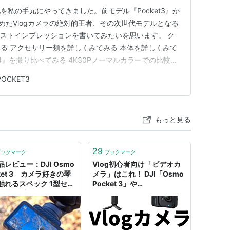
私の手元にやってきました。前モデル『Pocket3』か
を集めたVlogカメラの絶対的王者、その次世代モデルとなる
ファーストインプレッションを書いてみたいを思います。 ク
る アクセサリー類を詳しくみてみる 本体を詳しくみて
ket4』を撮り比べてみる 4K30Pノーマルカラーでの比較
og→Rec.709とHLG→Rec.709での比較 Action6との比
POCKET3
手は向上したのか カ…
もっと見る
29
ブックマーク
ブックマーク
レビュー：DJI Osmo
Vlog初心者向け「ビデオカ
ket 3 カメラ好きの琴
メラ」はこれ！ DJI「Osmo
触れるスペック 1型セン
Pocket 3」や
搭載で“夜もキレイに”
Insta360「GO Ultra」など
おすすめ4つ - ソレドコ