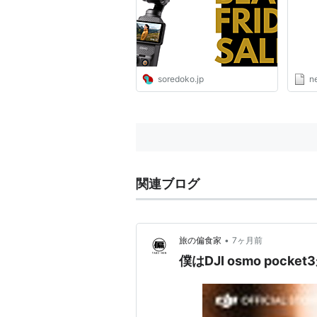
デー2025】 - ソレドコ
物」
カッ
Yah
soredoko.jp
n
関連ブログ
•
旅の偏食家
7ヶ月前
僕はDJI osmo pock