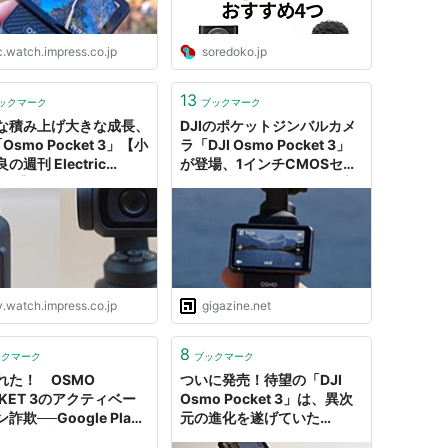
c.watch.impress.co.jp
soredoko.jp
13
ックマーク
ブックマーク
な積み上げ大きな成長、
DJIのポケットジンバルカメ
「Osmo Pocket 3」【小
ラ「DJI Osmo Pocket 3」
の週刊 Electric
が登場、1インチCMOSセン
ma!】
サー搭載＆タッチディスプレ
イが縦横回転可能に
v.watch.impress.co.jp
gigazine.net
8
ックマーク
ブックマーク
れた！ OSMO
ついに発売！待望の「DJI
CKET 3のアクティベー
Osmo Pocket 3」は、異次
詐欺──Google Play
元の進化を遂げていた
るDJI公式アプリの「偽
[OnGoingReView] -