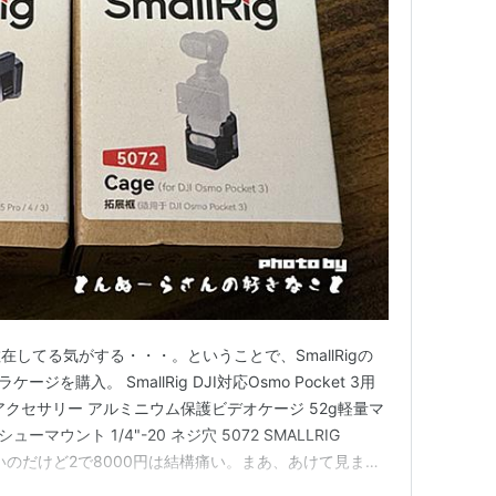
してる気がする・・・。ということで、SmallRigの
ラケージを購入。 SmallRig DJI対応Osmo Pocket 3用
クセサリー アルミニウム保護ビデオケージ 52g軽量マ
ューマウント 1/4"-20 ネジ穴 5072 SMALLRIG
にいいのだけど2で8000円は結構痛い。まあ、あけて見ます