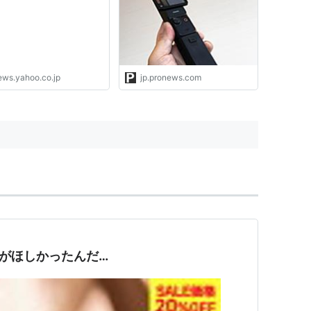
に近づくな【道越一郎の
PRONEWS : 動画制作のあら
トエッジ】（BCN） -
ゆる情報が集まるトータルガ
oo!ニュース
イド
ews.yahoo.co.jp
jp.pronews.com
et3がほしかったんだ…