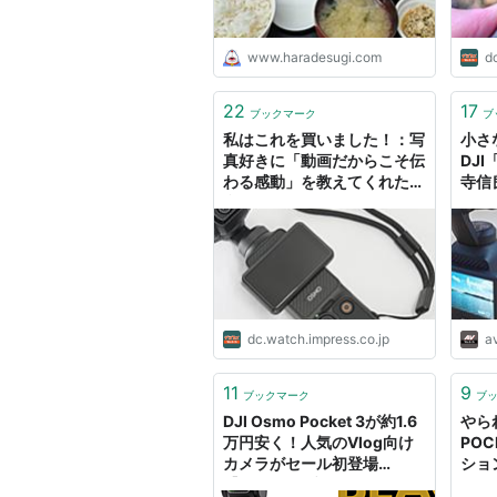
www.haradesugi.com
d
22
17
ブックマーク
ブ
私はこれを買いました！：写
小さ
真好きに「動画だからこそ伝
DJI
わる感動」を教えてくれた1
寺信良
台 DJI Osmo Pocket
Zoo
3（福島晃）
dc.watch.impress.co.jp
a
11
9
ブックマーク
ブ
DJI Osmo Pocket 3が約1.6
やら
万円安く！人気のVlog向け
PO
カメラがセール初登場
ション
【Amazonブラックフライ
にあ