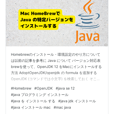
Homebrewのインストール・環境設定のやり方について
は以前の記事を参考に Java について バージョン対応表
brewを使って、OpenJDK 12 をMacにインストールする
方法 AdoptOpenJDK/openjdk の formula を追加する
OpenJDK (コマンドでは小文字) を検索しておく そこ
で、Homebrew-caskがインストールされてないなら、ま
#
Homebrew
#
OpenJDK
#
java se 12
ずは入れる OpenJDK 12 のインストール実行 Java と
#
java プログラミング インストール
Javac のバージョンを確認しておく まとめ 参考文献
#
java を インストール する
#
java jdk インストール
Homebrewのインストール・環境設定のやり方について
#
java インストール mac
#
mac java
は以前の記事を参考に skume.…