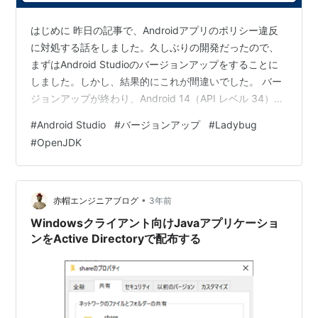
はじめに 昨日の記事で、Androidアプリのポリシー違反
に対処する話をしました。久しぶりの開発だったので、
まずはAndroid Studioのバージョンアップをすることに
しました。しかし、結果的にこれが間違いでした。 バー
ジョンアップが終わり、Android 14（API レベル 34）の
エミュレータを作成して起動しようとしたところ、アプ
#
Android Studio
#
バージョンアップ
#
Ladybug
リのビルドが通らなくなってしまいました…。現在もま
#
OpenJDK
だ対応が終わっていませんが、おそらく、Android
Studioのバージョンを上げたことでバンドルされている
OpenJDKのバージョンも上がり、その影響でGradle（ビ
ルドツール）の設定に問題が生じたのだ…
•
赤帽エンジニアブログ
3年前
Windowsクライアント向けJavaアプリケーショ
ンをActive Directoryで配布する