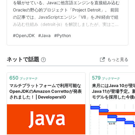
を騒がせている、Javaに他言語エンジンを直接組み込む
Oracleの野心的プロジェクト「Project Detroit」。 前回
の記事では、JavaScriptエンジン「V8」をJNI経由で組
み込む仕組み（detroit-js）を解説しましたが、実はこの
プロジェクトにはもう一つ、別の言語をサポートすると
#
OpenJDK
#
Java
#
Python
発表されています。それが、Javaに「CPython」ランタ
イムを直接組み込むPython版（detroit-python）です。
ネットで話題
もっと見る
650
579
ブックマーク
ブックマーク
マルチプラットフォームで利用可能な
来月にはJava 10が
OpenJDKのAmazon Correttoが発表
Java 11が登場予定
されました！ | DevelopersIO
モデルを採用した今後の
法やサポート期間はこ
（OpenJDKに関す