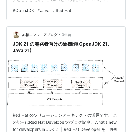
は何なのでしょうか？ msiはWindows上で実行できるフ
#
OpenJDK
#
Java
#
Red Hat
ァイルの中で、ソフトウェアのインストールに使えるフ
ァイルにつけられる拡張子です。Microsoft Windows
Installerの略となっています。 特別な拡張子が割り当て
•
られているだけではなく、中に含まれるファイルの実行
赤帽エンジニアブログ
3年前
時のオプションや内容…
JDK 21 の開発者向けの新機能(OpenJDK 21、
Java 21)
Red Hat のソリューションアーキテクトの瀬戸です。 こ
の記事はRed Hat Developerのブログ記事、What's new
for developers in JDK 21 | Red Hat Developer を、許可