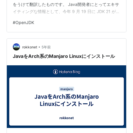
をうけて翻訳したものです。 Java開発者にとってエキサ
イティングな情報として、今年 9 月 19 日に JDK 21 がリ
リースされました。 このリリースには、仮想スレッド
#
OpenJDK
(Virtual Thread)、レコードパターン(Record Patterns)、
順序付コレクション(Sequenced Collections)など、Java
のエコシステムに利益をもた…
•
rokkonet
5年前
JavaをArch系のManjaro Linuxにインストール