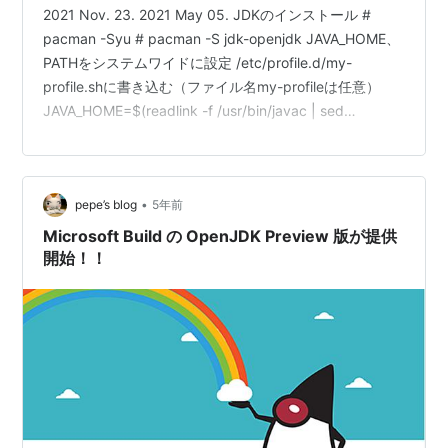
2021 Nov. 23. 2021 May 05. JDKのインストール #
pacman -Syu # pacman -S jdk-openjdk JAVA_HOME、
PATHをシステムワイドに設定 /etc/profile.d/my-
profile.shに書き込む（ファイル名my-profileは任意）
JAVA_HOME=$(readlink -f /usr/bin/javac | sed
"s:/bin/javac::") export JAVA_HOME ## exportしなけれ
ば設定できなかった
PATH="${JAVA_HOME}/bin:${PATH}" export PA…
•
pepe’s blog
5年前
Microsoft Build の OpenJDK Preview 版が提供
開始！！