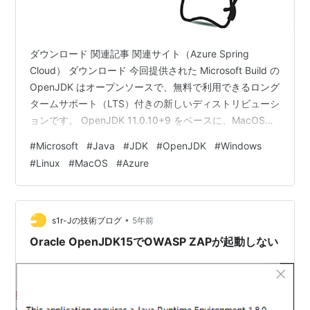
ダウンロード 関連記事 関連サイト（Azure Spring
Cloud） ダウンロード 今回提供された Microsoft Build の
OpenJDK はオープンソースで、無料で利用できるロング
タームサポート（LTS）付きの新しいディストリビューシ
ョンです。 OpenJDK 11.0.10+9 をベースに、MacOS、
Linux、Windows の x64 サーバーおよびデスクトップ版
#
Microsoft
#
Java
#
JDK
#
OpenJDK
#
Windows
が用意されているほか、最新の OpenJDK 16+36 をベー
#
Linux
#
MacOS
#
Azure
スにした Windows AArch64/ARM64版Java16 のアーリ
ー・アクセスバイナリも公開されています。 下記のリン
クでダウンロー…
•
s1r-Jの技術ブログ
5年前
Oracle OpenJDK15でOWASP ZAPが起動しない