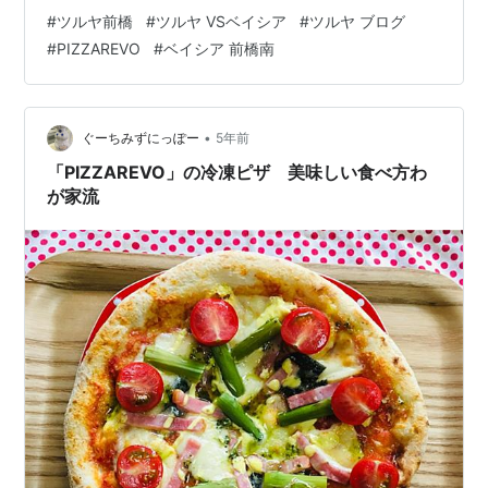
オリジナルと国内メーカー、輸入物のピザがあり、選択
#
ツルヤ前橋
#
ツルヤ VSベイシア
#
ツルヤ ブログ
肢が豊富です。 本日はデルソーレ冷凍ピザを紹介しま
#
PIZZAREVO
#
ベイシア 前橋南
す。 デルソーレ冷凍ピザ ネーミングからして輸入ピザだ
と思いましたが、違うのかな。 日本の小麦ごはん文化を
支える「デルソーレ」ブランド デルソーレでは、50年に
わたってつくり続けてきたピザ生地の技術を生かし、世
•
ぐーちみずにっぽー
5年前
界各地の小麦ごはんを「世界…
「PIZZAREVO」の冷凍ピザ 美味しい食べ方わ
が家流