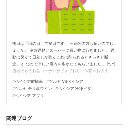
明日は「山の日」で祝日です。 三連休の方も多いのでし
ょうか。 夕方運動とスーパーに買い物に行きました。 運
動は暑くて日差しが強くこれは削られるとさっさと断
念。💧 なので涼しい店内を歩かせてもらいました。 (^｡^)
店内はもうお盆コーナーができており、仏花やお供え用
の果物が販売していました。 わが家もお盆やお彼岸は仕
#
ベイシア前橋南
#
ツルヤ VSベイシア
事や用事が入っていない限り早めに行こうと決めていま
#
ツルヤ チリ産ワイン
#
ベイシア 冷凍ピザ
す。 明日お墓参り予定なので仏花を本日購入しようと思
#
ベイシア アプリ
いました。 わが町はホームセンターとスーパーがつなが
っています。 同じ商品を扱うことも多く、仏花も足を使
い両方の値段を比べることで安く買えるし、歩数も増え
関連ブログ
て運動効果もあります。(^…