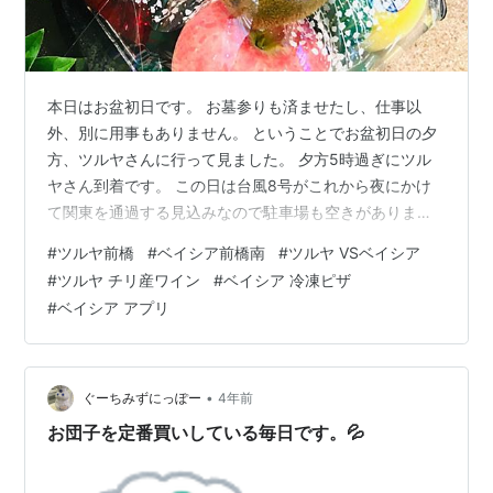
本日はお盆初日です。 お墓参りも済ませたし、仕事以
外、別に用事もありません。 ということでお盆初日の夕
方、ツルヤさんに行って見ました。 夕方5時過ぎにツル
ヤさん到着です。 この日は台風8号がこれから夜にかけ
て関東を通過する見込みなので駐車場も空きがありまし
た。 店内に入ってもみなさん午前中に買い物を済ませ
#
ツルヤ前橋
#
ベイシア前橋南
#
ツルヤ VSベイシア
た？って感じでしょうか。 入口に入るとお盆用のフルー
#
ツルヤ チリ産ワイン
#
ベイシア 冷凍ピザ
ツがありました。 りんご、夏みかん、梨にキウイにバナ
#
ベイシア アプリ
ナなど黄金色が神々しいフルーツの盛り合わせです。 隣
には仏花もありましたが、切り花セットという名目で売
られていました。 売り場自体は小さめでした。 フルーツ
といえば シャイン〜シャイン〜☆*…
•
ぐーちみずにっぽー
4年前
お団子を定番買いしている毎日です。💦