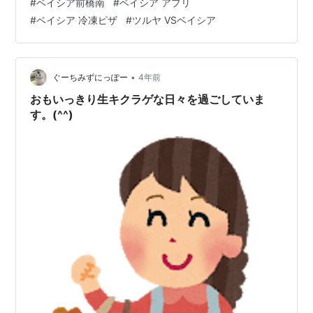
#
ベイシア前橋南
#
ベイシア アプリ
っているし・・帰り道寄ってみると(´⊙ω⊙`)・・・ 案の
#
ベイシア 冷凍ピザ
#
ツルヤ VSベイシア
定、値引きをしていました。ヽ(*＾ω＾*)ﾉ お弁当は3割
引、お惣菜も3割引、揚げ物類は半額、食パンなども半額
で売られていました。 流行る気持ちを抑えつつ、でも目
は泳いでいてどれにしようかなとうれしいお買い物で
•
ぐーちみずにっぽー
4年前
す。 普段は夕方5時…
おもいっきり生キクラゲな日々を過ごしていま
す。(^^)