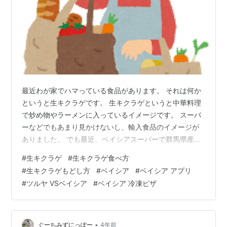
最近わが家でハマっている食品があります。 それは何か
というと生キクラゲです。 生キクラゲというと中華料理
で炒め物やラーメンに入っているイメージです。 スーパ
ーなどでもあまり見かけないし、輸入食品のイメージが
ありました。 でも最近、ベイシアスーパーで群馬県産の
生キクラゲを販売しているんですよ。 地元野菜というこ
#
生キクラゲ
#
生キクラゲ食べ方
とで購入してみました。 生キクラゲなんでそのまま洗
#
生キクラゲもどし方
#
ベイシア
#
ベイシア アプリ
い、カットすれば炒め物。お鍋、スープなど幅広いお料
#
ツルヤ VSベイシア
#
ベイシア 冷凍ピザ
理にすぐ使えます。 本日はペペローンチーノのパスタに
も入れました。 ニンニクのマッタリしたパスタにキクラ
ゲのコリコリ感がクセになります。 （食べた後にブログ
を書いたので写真なしですが・・m(…
•
ぐーちみずにっぽー
4年前