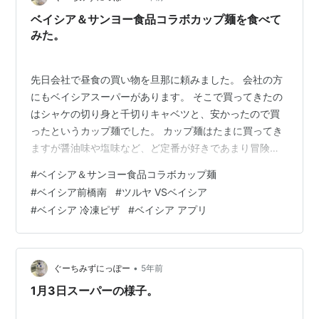
ベイシア＆サンヨー食品コラボカップ麺を食べて
みた。
先日会社で昼食の買い物を旦那に頼みました。 会社の方
にもベイシアスーパーがあります。 そこで買ってきたの
はシャケの切り身と千切りキャベツと、安かったので買
ったというカップ麺でした。 カップ麺はたまに買ってき
ますが醤油味や塩味など、ど定番が好きであまり冒険は
しないです。 それがスーパーの袋から出したカップ麺は
#
ベイシア＆サンヨー食品コラボカップ麺
何やら普通じゃない様子です。 ネーミングは「極出汁鯛
#
ベイシア前橋南
#
ツルヤ VSベイシア
（ごくだしたい）、淡麗鯛だし醤油ラーメン」と書いて
#
ベイシア 冷凍ピザ
#
ベイシア アプリ
あります。 「あれ？普通のカップ麺じゃないの？」っと
わたし、 それに対し このカップ麺はベイシアとサンヨー
食品のコラボラーメンで美味しそうだし、なんと値段が
54円で売ってたから買っちゃったと…
•
ぐーちみずにっぽー
5年前
1月3日スーパーの様子。