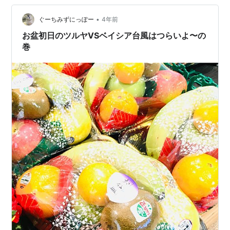
•
ぐーちみずにっぽー
4年前
お盆初日のツルヤVSベイシア台風はつらいよ〜の
巻