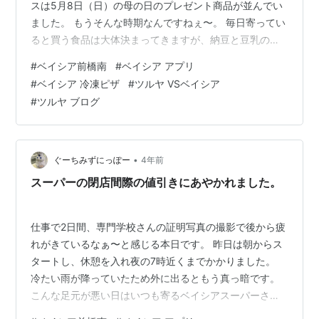
スは5月8日（日）の母の日のプレゼント商品が並んでい
ました。 もうそんな時期なんですねぇ〜。 毎日寄ってい
ると買う食品は大体決まってきますが、納豆と豆乳の消
費は頻繁なので事務的にカゴに入れる状態です。 あと豚
#
ベイシア前橋南
#
ベイシア アプリ
バラ肉もお手頃値段のものがあったら購入します。 あと
#
ベイシア 冷凍ピザ
#
ツルヤ VSベイシア
最近事務的に入れちゃう商品があるんです。💦 それが4
#
ツルヤ ブログ
本入りのお団子です。( ^ω^ ) みたらし2本とこしあん2本
の組み合わせです。 値段は95円（税込）なのでワンコイ
ンでお釣りがきます。 このミックス団子は地元の和菓子
屋さんで作って…
•
ぐーちみずにっぽー
4年前
スーパーの閉店間際の値引きにあやかれました。
仕事で2日間、専門学校さんの証明写真の撮影で後から疲
れがきているなぁ〜と感じる本日です。 昨日は朝からス
タートし、休憩を入れ夜の7時近くまでかかりました。
冷たい雨が降っていたため外に出るともう真っ暗です。
こんな足元が悪い日はいつも寄るベイシアスーパーさん
は値引きをしている可能性高しです。 閉店まで1時間は切