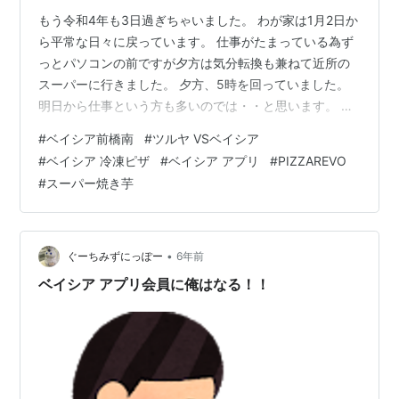
もう令和4年も3日過ぎちゃいました。 わが家は1月2日か
ら平常な日々に戻っています。 仕事がたまっている為ず
っとパソコンの前ですが夕方は気分転換も兼ねて近所の
スーパーに行きました。 夕方、5時を回っていました。
明日から仕事という方も多いのでは・・と思います。 な
ので、お客さんは意外と少なめでした。 店内はもうお正
#
ベイシア前橋南
#
ツルヤ VSベイシア
月の名残もなく、徐々に次の配置に変えている最中でし
#
ベイシア 冷凍ピザ
#
ベイシア アプリ
#
PIZZAREVO
た。 そんな中、いつも大きさをチェックする焼き芋は全
#
スーパー焼き芋
部売り切れデシタ。 （残念m(_ _)m） ↑こんな感じの乙
女チックなイラストの袋に入っています。 店内をゆっく
り見ているともう春の七草粥セットが売られていまし
た。 1月7日が七草な…
•
ぐーちみずにっぽー
6年前
ベイシア アプリ会員に俺はなる！！