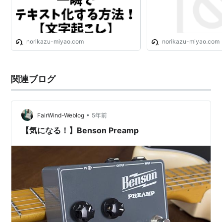
norikazu-miyao.com
norikazu-miyao.com
関連ブログ
•
FairWind-Weblog
5年前
【気になる！】Benson Preamp