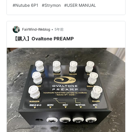
らのチューブライクな暖かいクリーンサウンドだという
#
Nutube 6P1
#
Strymon
#
USER MANUAL
こと。 また、Ovaltone PREAMPのクリーンに、
Vemuram Jan RayとIbanez / VEMURAM TSV808をのせ
てみましたが、これがまたかなり良い感じです。 いや…
•
FairWind-Weblog
5年前
【購入】Ovaltone PREAMP