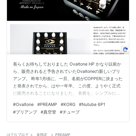
長らくお待ちしておりました Ovaltone HP かなり以前か
ら、販売されると予告されていたOvaltoneの新しいプリ
アンプ。 昨年1月頃に、一旦、名前がCOPPERに決まった
と発表されてから、はや一年半。 この度、ようやく正式
に販売されることになりました。 名前も、シンプルに
PREAMPと改名。 fairwind.hatenablog.jp 真空管の代わ
#
Ovaltone
#
PREAMP
#
KORG
#
Nutube 6P1
りにKORG 社の Nutube 6P1を使った新しい試みのエフ
#
プリアンプ
#
真空管
#
チューブ
ェクター。 最新テクノロジーですから、色々と解決すべ
き課題も多かったのだと思います。 Ovaltoneがこれだけ
時間をかけて開発したエフェクターですから、どんな物
はてなブログ
>
未指定
>
PREAMP