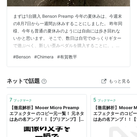
まずは1台購入 Benson Preamp 今年の夏休みは、今週末
の8月7日から一週間お休みすることにしました。 昨年同
様、今年も普通の夏休みのようには自由には歩き回れな
いかと思います。 そこで、数日は自宅でゆっくりギター
で遊ぶべく、新しい歪みペダルを購入することに。。。
以前から欲しかったBenson Preampです。 Youtubeで、
#
Benson
#
Chimera
#
有賀教平
「有賀恭平さんは2台欲しいペダル」と言われていました
が、私はまず1台のみ購入。 とりあえず、最初は他の歪み
ペダルと組み合わせて試してみたいと思います。 夏休み
ネットで話題
もっと見る
まで、あと数日。 今から、組み合わせる歪みペダルのパ
ターンを考えるのが楽しいです。 fairwin…
7
5
ブックマーク
ブックマーク
【徹底解析】Mooer Micro Preamp
【徹底解析】Mooer Mic
エフェクター のコピー元一覧！ 元ネタ
エフェクター のコピー
はあの名アンプ！！【プリアンプ】 |
はあの名アンプ！！【プ
のり部屋
のり部屋