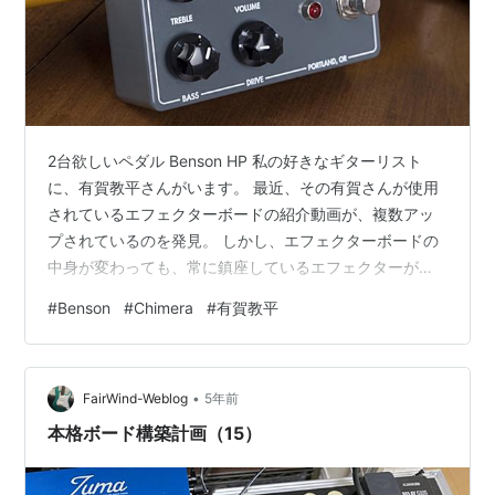
2台欲しいペダル Benson HP 私の好きなギターリスト
に、有賀教平さんがいます。 最近、その有賀さんが使用
されているエフェクターボードの紹介動画が、複数アッ
プされているのを発見。 しかし、エフェクターボードの
中身が変わっても、常に鎮座しているエフェクターがあ
るではないですか。 それが、Benson Preampです。 以
#
Benson
#
Chimera
#
有賀教平
前から販売されていたようですが、私は全くその存在を
知りませんでした。 www.youtube.com Preampと名前
はついているものの、実質はオーバードライブ。 実は、
•
Bensonで人気のチューブアンプChimera 30Wの回路をベ
FairWind-Weblog
5年前
ースに開発したペダルのため、Pre…
本格ボード構築計画（15）