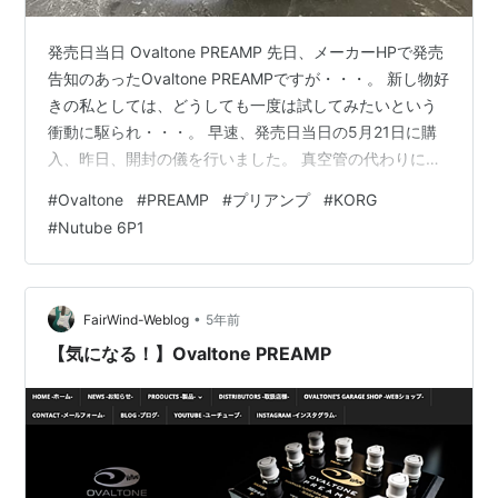
発売日当日 Ovaltone PREAMP 先日、メーカーHPで発売
告知のあったOvaltone PREAMPですが・・・。 新し物好
きの私としては、どうしても一度は試してみたいという
衝動に駆られ・・・。 早速、発売日当日の5月21日に購
入、昨日、開封の儀を行いました。 真空管の代わりに
KORG 社の Nutube 6P1を使用した次世代型のペダル。
#
Ovaltone
#
PREAMP
#
プリアンプ
#
KORG
エフェクターを接続するためのクリーンを作ることを念
#
Nutube 6P1
頭に開発されたプリアンプペダルだそうですが、本体の
みでドライブサウンドを作ることも出来るようです。 も
ちろん、プリアンプとしてではなく、歪みペダルとして
使用できるとのこと。 使用部品も、KORG社…
•
FairWind-Weblog
5年前
【気になる！】Ovaltone PREAMP