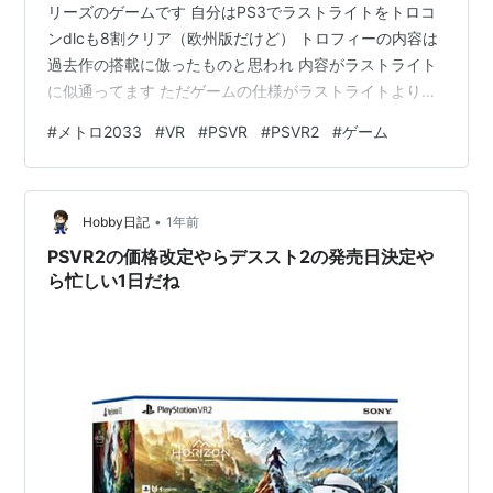
リーズのゲームです 自分はPS3でラストライトをトロコ
ンdlcも8割クリア（欧州版だけど） トロフィーの内容は
過去作の搭載に倣ったものと思われ 内容がラストライト
に似通ってます ただゲームの仕様がラストライトより大
分難しくなってる気がする まぁラストライトが簡単すぎ
#
メトロ2033
#
VR
#
PSVR
#
PSVR2
#
ゲーム
た、って気がしなくもないですが ちなみにこのゲームは
トロコンはしてないです 個人的に何か今一だったなぁ ま
ぁバイオ8VRが良すぎたということもあるんでしょうけ
•
ど steamの評価は賛否両論 やや好評 以下、感想
Hobby日記
1年前
PSVR2の価格改定やらデススト2の発売日決定や
ら忙しい1日だね