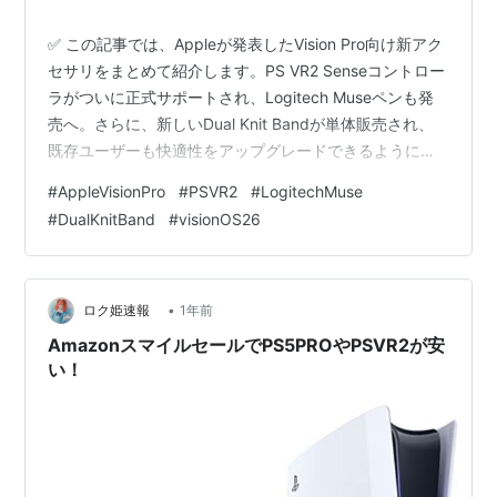
✅ この記事では、Appleが発表したVision Pro向け新アク
セサリをまとめて紹介します。PS VR2 Senseコントロー
ラがついに正式サポートされ、Logitech Museペンも発
売へ。さらに、新しいDual Knit Bandが単体販売され、
既存ユーザーも快適性をアップグレードできるようにな
りました。 最新動向：PS VR2コントローラが正式対応へ
#
AppleVisionPro
#
PSVR2
#
LogitechMuse
Logitech Museペン：空間を“描く”ためのツール Dual
#
DualKnitBand
#
visionOS26
Knit Band：装着感のアップグレードを単体で 市場・日本
の視点：周辺機器でVision Pro体験が完成へ まとめ：
Vision Proが“後から育つデバイス…
•
ロク姫速報
1年前
AmazonスマイルセールでPS5PROやPSVR2が安
い！