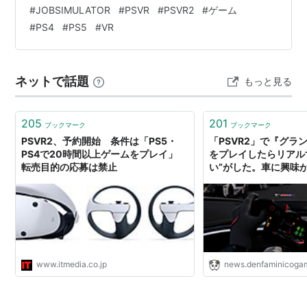
#
JOBSIMULATOR
#
PSVR
#
PSVR2
#
ゲーム
#
PS4
#
PS5
#
VR
ネットで話題
もっと見る
205
201
ブックマーク
ブックマーク
PSVR2、予約開始 条件は「PS5・
「PSVR2」で『グラ
PS4で20時間以上ゲームをプレイ」
をプレイしたらリアル
転売目的の応募は禁止
い”がした。車に興味
てほしい、極上の「シ
体験」をプレイレポー
www.itmedia.co.jp
news.denfaminicogam