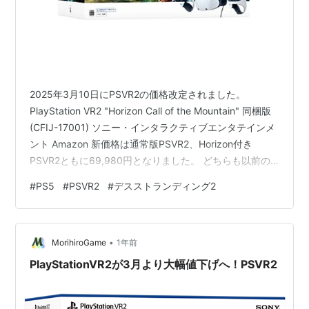
2025年3月10日にPSVR2の価格改定されました。
PlayStation VR2 "Horizon Call of the Mountain" 同梱版
(CFIJ-17001) ソニー・インタラクティブエンタテインメ
ント Amazon 新価格は通常版PSVR2、Horizon付き
PSVR2ともに69,980円となりました。 どちらも以前の
価格よりも2万数千円の値下げとなっています。 かなり
#
PS5
#
PSVR2
#
デスストランディング2
大きいですね。 ちなみにPSVR2は一度値上げされていま
したよね。 値上げ前（2023年）の価格を調べると通常版
が74,980円、Horizon付きは79,980円となっていまし
•
た。 今回はこの時よりも価…
MorihiroGame
1年前
PlayStationVR2が3月より大幅値下げへ！PSVR2