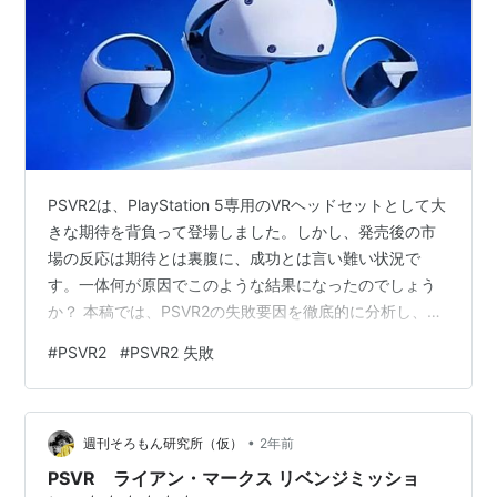
PSVR2は、PlayStation 5専用のVRヘッドセットとして大
きな期待を背負って登場しました。しかし、発売後の市
場の反応は期待とは裏腹に、成功とは言い難い状況で
す。一体何が原因でこのような結果になったのでしょう
か？ 本稿では、PSVR2の失敗要因を徹底的に分析し、VR
市場全体の課題と今後の展望について考察します。 1. 高
#
PSVR2
#
PSVR2 失敗
価格帯と市場のミスマッチ PSVR2の最大の問題点の一つ
は、その価格設定です。PS5本体との組み合わせで購入
すると、かなりの高額になります。これは、VR体験を手
•
軽に楽しみたいと考えているカジュアルユーザー層にと
週刊そろもん研究所（仮）
2年前
って大きな障壁となります。競合製品と比較しても、
PSVR ライアン・マークス リベンジミッショ