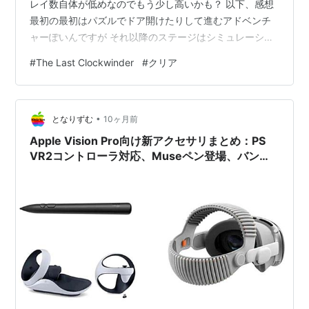
レイ数自体が低めなのでもう少し高いかも？ 以下、感想
最初の最初はパズルでドア開けたりして進むアドベンチ
ャーぽいんですが それ以降のステージはシミュレーショ
ン風の内容に 内容としては操作キャラの一定間の動きを
#
The Last Clockwinder
#
クリア
トレースしたロボットを大量出現させ 効率よく作物を育
てるといった感じです ちなみにトレース時間は限界はあ
りますがある程度時間調整できる 流れとしては 鉢に作物
•
を入れるロボット→水をやるロボット→成長した作物を
となりずむ
10ヶ月前
収めるロボット をそれぞれ作る、みたいな それで一定期
Apple Vision Pro向け新アクセサリまとめ：PS
間の間に一定…
VR2コントローラ対応、Museペン登場、バンド
単体販売も開始