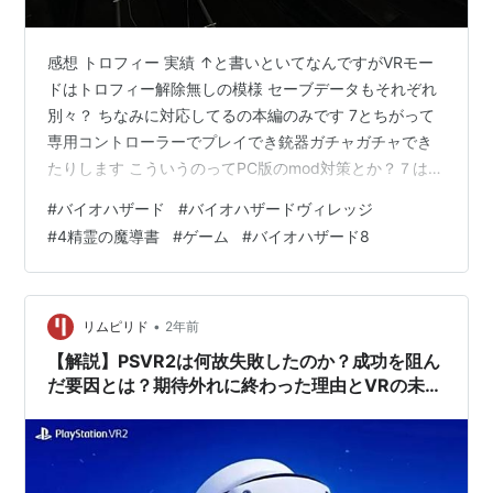
感想 トロフィー 実績 ↑と書いといてなんですがVRモー
ドはトロフィー解除無しの模様 セーブデータもそれぞれ
別々？ ちなみに対応してるの本編のみです 7とちがって
専用コントローラーでプレイでき銃器ガチャガチャでき
たりします こういうのってPC版のmod対策とか？７はヘ
ッドセットの動きで照準決める以外は殆ど視点変更した
#
バイオハザード
#
バイオハザードヴィレッジ
だけな仕様だったような気がするし まぁ専用コントロー
#
4精霊の魔導書
#
ゲーム
#
バイオハザード8
ラー使えれば銃器のいじりも簡単ですし何にせよおかし
な仕様ではないですね 唯一の不満点はマップの仕様が一
部きつかったことかなー 左腰にあるものをつかんで出す
仕様で歩いてる範囲のみ表示なんですが どうも（多分）
•
リムピリド
2年前
メニュー画面で地図全体表…
【解説】PSVR2は何故失敗したのか？成功を阻ん
だ要因とは？期待外れに終わった理由とVRの未来
【PlayStation VR2】