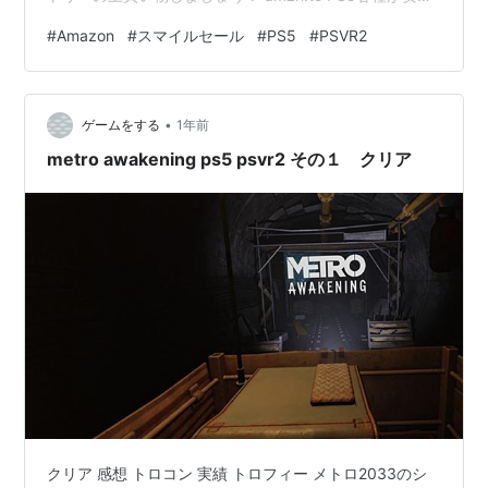
通常より安くなっています PS5 ￥72,980 PlayStation
#
Amazon
#
スマイルセール
#
PS5
#
PSVR2
5(CFI-2000A01) ソニー・インタラクティブエンタテイ
ンメント Amazon https://amzn.to/3FyokqC PS5PRO
￥112,980 PlayStation 5 Pro(CFI-7000B01) ソニー・イ
•
ンタラクティブ…
ゲームをする
1年前
metro awakening ps5 psvr2 その１ クリア
クリア 感想 トロコン 実績 トロフィー メトロ2033のシ