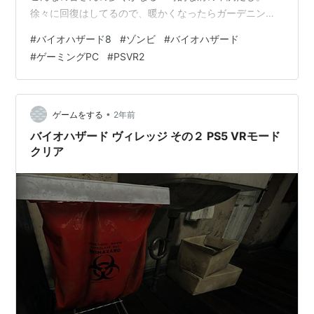
徐々に回復はしてるので、暖かくなったらガーデニング
は特にやりたいですね。 ま『早くこの肩の呪いが解けな
#
バイオハザード8
#
ゾンビ
#
バイオハザード
いかな～？』とシャナクが待ち遠しいこの頃～ｗｗｗ 期
#
ゲーミングPC
#
PSVR2
待していなかったけど神ゲーだった 確かリリース
時・・・変なCMやっていたしｗｗｗ 正直『バイオRE4よ
りも面白くないんじゃね？』と期待感ゼロでｗ 『PSVR2
で真価が発揮されるだろうし、VRでやりたかったな…』
•
ゲームをする
2年前
という思いも強く。 半信…
バイオハザード ヴィレッジ その２ PS5 VRモード
クリア