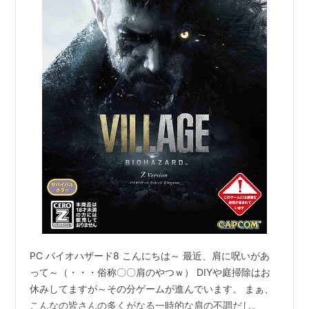
PC バイオハザード8 こんにちは～ 最近、肩に呪いがあ
って～（・・・俗称〇〇肩のやつｗ） DIYや庭掃除はお
休みしてますが～その分ゲームが進んでいます。 まぁ、
こんなの皆さんの多くがなる一時的な肩の不調だし。