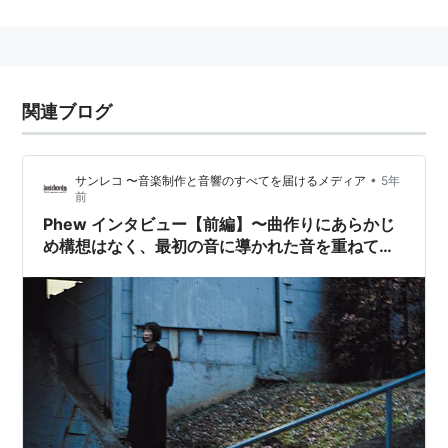
坂本龍一とのコラボレーション・シングル『終曲／うら
はら』、
コニー・プランク、プロデュースによるアルバム
『Phew』
関連ブログ
といったNEW WAVE色の強い作品を発表後、数年間の
活動停止期間を経て現在、
NOVO TONO、Phew Unit、山本精一とのDuo、Big
•
サンレコ 〜音楽制作と音響のすべてを届けるメディア
5年
前
Picture、MOSTなどで
Phew インタビュー【前編】〜曲作りにあらかじ
そのおそろしくもうつくしい歌声を披露している。
め構想はなく、最初の音に導かれた音を重ねてい
く