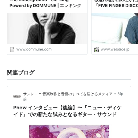
Powerd by DOMMUNE | エレキング
『FIVE FINGER DI
き』でPhewが屹立する
webDICE
www.dommune.com
www.webdice.jp
関連ブログ
•
サンレコ 〜音楽制作と音響のすべてを届けるメディア
5年
前
Phew インタビュー【後編】〜『ニュー・ディケ
イド』での新たな試みとなるギター・サウンド