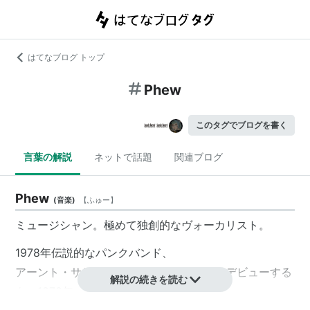
はてなブログ トップ
Phew
このタグでブログを書く
言葉の解説
ネットで話題
関連ブログ
Phew
(
音楽
)
【
ふゅー
】
ミュージシャン。極めて独創的なヴォーカリスト。
1978年伝説的なパンクバンド、
アーント・サリーのヴォーカリストとしてデビューする
解説の続きを読む
も、1979年バンド解散。