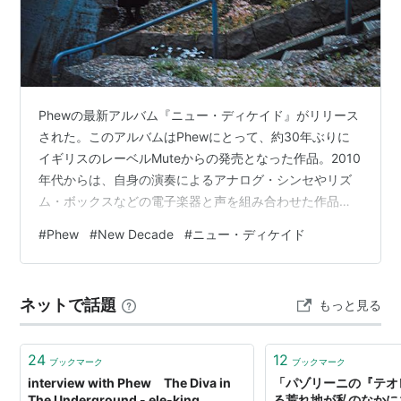
Phewの最新アルバム『ニュー・ディケイド』がリリース
された。このアルバムはPhewにとって、約30年ぶりに
イギリスのレーベルMuteからの発売となった作品。2010
年代からは、自身の演奏によるアナログ・シンセやリズ
ム・ボックスなどの電子楽器と声を組み合わせた作品を
発表しており、今作ではギターの音色が加わるなど新し
#
Phew
#
New Decade
#
ニュー・ディケイド
い試みも加わっている。大半がコロナ禍で制作されたと
いう本作。詳しく話を聞いた。 Text：Satoshi Torii 決め
ごとのある録音はつまらない ーアルバムの制作はいつご
ネットで話題
もっと見る
ろから始めたのでしょうか？ Phew 作りたいっていう気
持ちと、録り貯めたものがずっとあって、今作に関して
は『…
24
12
ブックマーク
ブックマーク
interview with Phew The Diva in
「パゾリーニの『テオ
The Underground - ele-king
る荒れ地が私のなかに