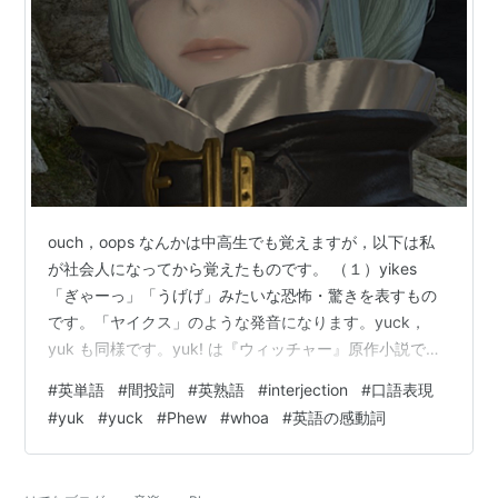
ouch，oops なんかは中高生でも覚えますが，以下は私
が社会人になってから覚えたものです。 （１）yikes
「ぎゃーっ」「うげげ」みたいな恐怖・驚きを表すもの
です。「ヤイクス」のような発音になります。yuck，
yuk も同様です。yuk! は『ウィッチャー』原作小説でシ
リラが言っていました。 www.youtube.com （２）
#
英単語
#
間投詞
#
英熟語
#
interjection
#
口語表現
phew 「ふう」です。/fju:/ですので唇を噛んで「フュ
#
yuk
#
yuck
#
Phew
#
whoa
#
英語の感動詞
ー」といった感じです。安堵やちょっとした疲れを表す
ようです。 FF11で獣使いをやっていて，外人の獣使いさ
んと2人パーティーを組んで狩りをしたことがあったので