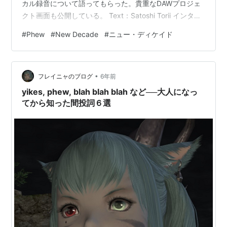
カル録音について語ってもらった。貴重なDAWプロジェ
クト画面も公開している。 Text：Satoshi Torii インタビ
ュー前編はこちら： ギターの音色は身体が反映される ー
#
Phew
#
New Decade
#
ニュー・ディケイド
今作にはギターの音色が随所に入っていて、近年のソロ
作品には無い新たな要素だと感じました。 Phew 音を重
ねていくうちにギターの音が欲しくなったので録りまし
•
た。ギターの音ってシンセとか、ほかの楽器では作れな
フレイニャのブログ
6年前
い音だと思っていて。音に身体が反映される、とでも言
yikes, phew, blah blah blah など──大人になっ
うのでしょう…
てから知った間投詞６選