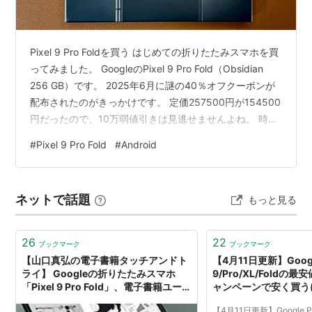
Pixel 9 Pro Foldを買う はじめての折りたたみスマホを買
ってみました。 GoogleのPixel 9 Pro Fold（Obsidian
256 GB）です。 2025年6月に謎の40％オフクーポンが
配布されたのがきっかけです。 定価257500円が154500
円だったので、10万弱値引きは見逃せませんよね。 時期
的に8月に後継機種となるPixel10シリーズが発表される
#
Pixel 9 Pro Fold
#
Android
と噂されている中でのセールなので、おそらく在庫処分
でしょう。 「折りたたみスマホを使ってみたい」と言う
考えが有っての購入なので、後悔はしてません。 保護ア
ネットで話題
もっと見る
クセサリー 折りたたみスマホは耐久性に問題があるよう
なので…
26
22
ブックマーク
ブックマーク
【山口真弘の電子書籍タッチアンドト
【4月11日更新】Google
ライ】 Googleの折りたたみスマホ
9/Pro/XL/Fold
「Pixel 9 Pro Fold」、電子書籍ユース
ャンペーンで安く買う
でも使いやすいその理由とは？
【4月11日更新】Google Pixe