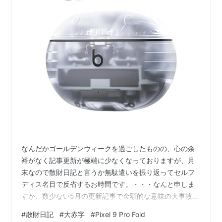
なんだかゴールデンウィークを過ごしたものの、心の余
裕がなく記事更新が極端に少なくなっておりますが、月
末なので散財日記と言うか無駄遣いを振り返ってセルフ
ディス名目で反省するお時間です。・・・なんと申しま
すか、数少ない5月の更新記事で金額的な意味の大事故が
分かり切っておりますが、とりあえず振り返りましょ
#
散財日記
#
大赤字
#
Pixel 9 Pro Fold
う。 sylve.hatenablog.jp 2025年5月の散財記録