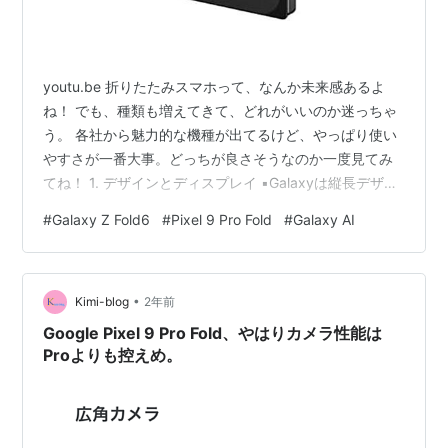
youtu.be 折りたたみスマホって、なんか未来感あるよ
ね！ でも、種類も増えてきて、どれがいいのか迷っちゃ
う。 各社から魅力的な機種が出てるけど、やっぱり使い
やすさが一番大事。どっちが良さそうなのか一度見てみ
てね！ 1. デザインとディスプレイ ▪︎Galaxyは縦長デザイ
ンで、ベゼルが狭く、ディスプレイがヒンジまで広がっ
#
Galaxy Z Fold6
#
Pixel 9 Pro Fold
#
Galaxy AI
ている。 ▪︎Pixelは丸みを帯びたデザインで、ベゼルが太
く、左側に余白が目立つ。2. ユーザーインターフェース
（UI） ▪︎GalaxyはSamsung独自のUIを採用しており、使
•
いやすさが向上している。 ▪︎Pixelは純正Androidで、カス
Kimi-blog
2年前
タマイズ性が低い。3…
Google Pixel 9 Pro Fold、やはりカメラ性能は
Proよりも控えめ。