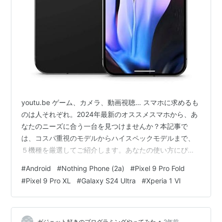
youtu.be ゲーム、カメラ、動画視聴… スマホに求めるも
のは人それぞれ。2024年最新のオススメスマホから、あ
なたのニーズに合う一台を見つけませんか？本記事で
は、コスパ重視のモデルからハイスペックモデルまで、
５機種を厳選してご紹介します。あなたの使い方にぴっ
たりの一台を見つけるための参考にしてください。 (この
#
Android
#
Nothing Phone (2a)
#
Pixel 9 Pro Fold
記事はAIが要約・執筆し、筆者が編集しています。)
#
Pixel 9 Pro XL
#
Galaxy S24 Ultra
#
Xperia 1 VI
•
ガジェット好きのプログラミングやってみた
2年前