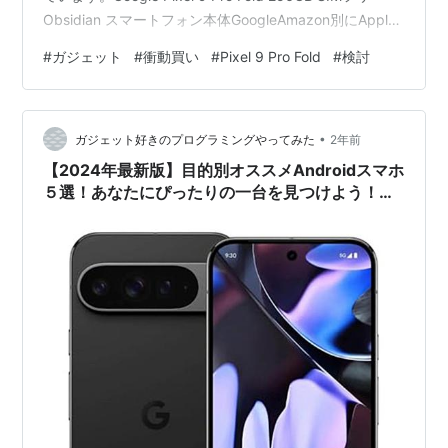
Obsidian スマートフォン本体GoogleAmazon別にApple
CarPlayで事足りてますし、CarPlay前提でMagSafeホル
#
ガジェット
#
衝動買い
#
Pixel 9 Pro Fold
#
検討
ダー=Appleスマホ特化のスマホ車載ホルダーを入手して
いるため、今さらPixel 9 Pro Foldと言うのは「何考えて
るんだオマエ？」状態です。Philips …
•
ガジェット好きのプログラミングやってみた
2年前
【2024年最新版】目的別オススメAndroidスマホ
５選！あなたにぴったりの一台を見つけよう！
【価格帯も様々】