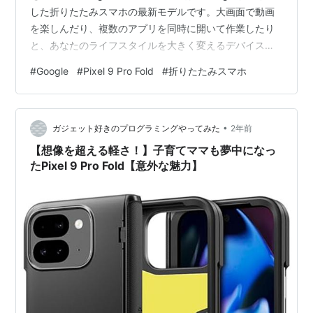
した折りたたみスマホの最新モデルです。大画面で動画
を楽しんだり、複数のアプリを同時に開いて作業したり
と、あなたのライフスタイルを大きく変えるデバイスで
す。高性能カメラで思い出を鮮やかに残し、AIアシスタ
#
Google
#
Pixel 9 Pro Fold
#
折りたたみスマホ
ントが日々の生活をサポート。これはあなたのライフス
タイルを豊かにする可能性を秘めています。これだけの
ことができる、仕事も遊びも、これ一台で。それがPixel
•
9 Pro Foldなのです。 store.google.com 【おすすめポイ
ガジェット好きのプログラミングやってみた
2年前
ント】 ▪︎…
【想像を超える軽さ！】子育てママも夢中になっ
たPixel 9 Pro Fold【意外な魅力】