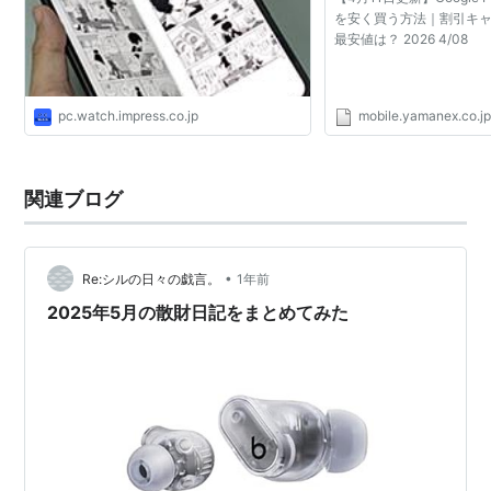
を安く買う方法｜割引キ
最安値は？ 2026 4/08
pc.watch.impress.co.jp
mobile.yamanex.co.j
関連ブログ
•
Re:シルの日々の戯言。
1年前
2025年5月の散財日記をまとめてみた