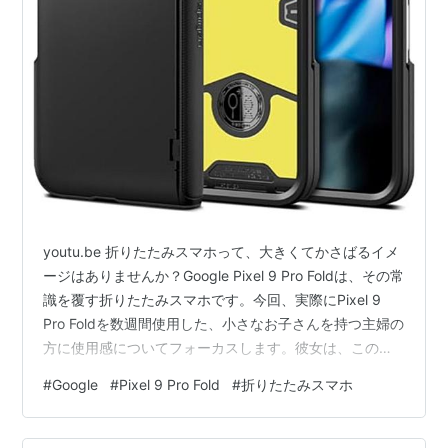
youtu.be 折りたたみスマホって、大きくてかさばるイメ
ージはありませんか？Google Pixel 9 Pro Foldは、その常
識を覆す折りたたみスマホです。今回、実際にPixel 9
Pro Foldを数週間使用した、小さなお子さんを持つ主婦の
方に使用感についてフォーカスします。彼女は、このス
マホの驚くべき軽さと持ち運びやすさに感動し、子育て
#
Google
#
Pixel 9 Pro Fold
#
折りたたみスマホ
中の忙しい日々をサポートしてくれる心強い存在になっ
たと語ります。 1. デザインと重量妻はPixel 9 Pro Foldの
軽さと薄さに驚き、特に持ち運びやすさを重視していま