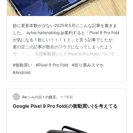
妙に更新本数が少ない2025年5月にこんな記事を書きま
した。 sylve.hatenablog.jp要約すると「Pixel 9 Pro Fold
が気になる！欲しい！！！１１」と言う記事でしたが、
案の定この記事が散在のフラグになってしまったよう
で・・・。 今回衝動買いしたPixel 9 Pro Foldについて 入
手元 : オフモール 商品名 : Google Pixel 9 Pro Fold 浪費
#
衝動買い
#
Pixel 9 Pro Fold
#
折り畳みスマホ
金額 : 税込み78,550円(相殺前144,000円)+2,902円(フィ
#
Android
ルム・ケース代) Google Pixel 9 Pro Fold 256GB SIMフ
リー Obsidian スマートフォン…
•
Re:シルの日々の戯言。
1年前
Google Pixel 9 Pro Fold(の衝動買い)を考えてる