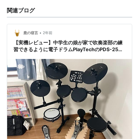
関連ブログ
•
鹿の寝言
2年前
【実機レビュー】中学生の娘が家で吹奏楽部の練
習できるように電子ドラムPlayTechのPDS-250Ⅱ
を購入♪実際に練習になってるのか？音は静かで省
スペースで使えておすすめ♪