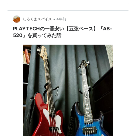
190W。先日ご紹介したZOOMのMS-50Gのプリアンプ使
えば小さなペダルアンプができますね。ホント、小さい
のに大音量です。まぁ、…
•
しろくまスパイス
4年前
PLAYTECHの一番安い【五弦ベース】『AB‐
520』を買ってみた話