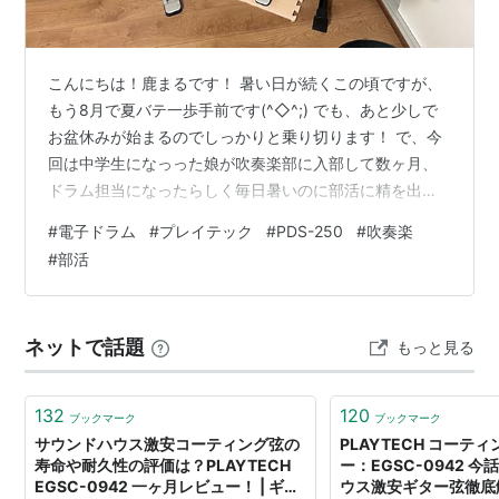
こんにちは！鹿まるです！ 暑い日が続くこの頃ですが、
もう8月で夏バテ一歩手前です(^◇^;) でも、あと少しで
お盆休みが始まるのでしっかりと乗り切ります！ で、今
回は中学生になっった娘が吹奏楽部に入部して数ヶ月、
ドラム担当になったらしく毎日暑いのに部活に精を出し
ているので、家でも練習できるようにドラム一式を購入
#
電子ドラム
#
プレイテック
#
PDS-250
#
吹奏楽
することになりました！ でも、家の作りから考えて、さ
#
部活
すがに実物のドラムスを買うのは難しいので、手頃な電
子ドラムを中古でもいいので探してたらいいのがありま
したので設置と軽くレビューしたいと思います！！ で
ネットで話題
もっと見る
は！！！いってみましょう！！！ ■購入した電子ドラム
はPlayTechのPDS-250…
132
120
ブックマーク
ブックマーク
サウンドハウス激安コーティング弦の
PLAYTECH コーテ
寿命や耐久性の評価は？PLAYTECH
ー：EGSC-0942 
EGSC-0942 一ヶ月レビュー！ | ギタ
ウス激安ギター弦徹底解