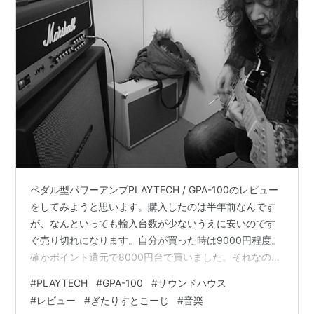
ペダル型パワーアンプPLAYTECH / GPA-100のレビュー
をしてみようと思います。購入したのは半年前なんです
が、なんといっても輸入台数が少ないうえに安いのです
ぐ売り切れになります。自分が買った時は9000円程度。
確かポイント還元で8000円台で買いました。それなのに
今は…1万円超えてます・・・！ PLAYTECH / GPA-100
#
PLAYTECH
#
GPA-100
#
サウンドハウス
出力 190W±10% @4Ω120W±10% @8Ω60W± 10%
#
レビュー
#
ぎたりすとこーじ
#
音楽
@16Ω びっくりしますね。4オームのスピーカーなら