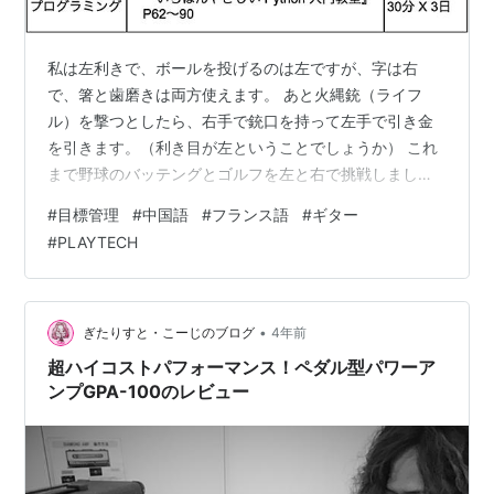
私は左利きで、ボールを投げるのは左ですが、字は右
で、箸と歯磨きは両方使えます。 あと火縄銃（ライフ
ル）を撃つとしたら、右手で銃口を持って左手で引き金
を引きます。（利き目が左ということでしょうか） これ
まで野球のバッテングとゴルフを左と右で挑戦しました
が、どちらも芽が出ませんでした。 ギターについても以
#
目標管理
#
中国語
#
フランス語
#
ギター
前から、実は左の方が上手に弾けるのではという気持ち
#
PLAYTECH
があったのですが、最近YouTubeでジミヘンの演奏を観
たら試したいという思いが強くなりました。 そこで、サ
ウンドハウスのPBであるPLAYTECHのレフティのストラ
トキャスター（白）を税込11,800円で購入しました。
•
ぎたりすと・こーじのブログ
4年前
https://www.s…
超ハイコストパフォーマンス！ペダル型パワーア
ンプGPA-100のレビュー