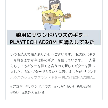
いつも読んで頂きありがとうございます。 私の娘はギタ
ーを弾きますが今は私のギターを使っています。 一人暮
らししてもギターを弾くと言うので新しくギターを買い
ました。 私のギターでも良いとは言いましたが サウンド
ハウスのショップブランドギター PLAYTECH AD28Mが
届く PLAYTECH AD28Mの外観 PLAYTECH AD28Mの音
#
アコギ
#
サウンドハウス
#
PLAYTECH
#
AD28M
はどう？ 最後に 私のギターでも良いとは言いましたが
#
軽い
#
意外と良い音
最初は私のギターを持って行くと言っていましたが、そ
れだと私がまた買わないとダメ なので安くても良いんだ
ったら買ってやるぞと言うと早速ネットで探し始めまし