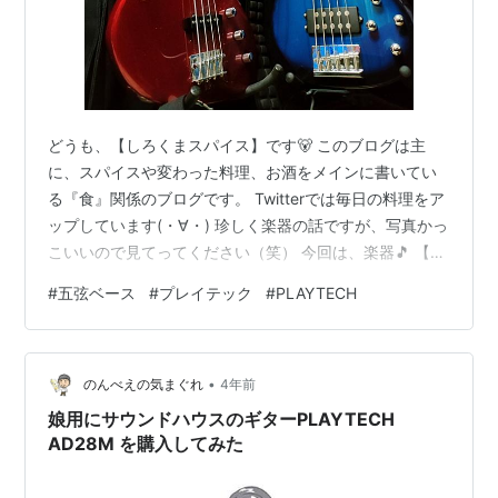
どうも、【しろくまスパイス】です🐻 このブログは主
に、スパイスや変わった料理、お酒をメインに書いてい
る『食』関係のブログです。 Twitterでは毎日の料理をア
ップしています(・∀・) 珍しく楽器の話ですが、写真かっ
こいいので見てってください（笑） 今回は、楽器🎵 【五
弦ベースを買ってみた話】 暦で言えば2年ほど経ちます
#
五弦ベース
#
プレイテック
#
PLAYTECH
が、たまーにちまちまと練習しているだけの初心者で
す。 四弦にだいぶ慣れて、五弦に興味が出てきたので買
ってみた、そんな人間の話。 これからベースを始めた
•
い・興味がある人には参考になるかも。 🔵製品 『サウン
のんべえの気まぐれ
4年前
ドハウス』にて購入。 サウンドハウスさんで扱っている
娘用にサウンドハウスのギターPLAYTECH
五弦ベースで一番安いも…
AD28M を購入してみた