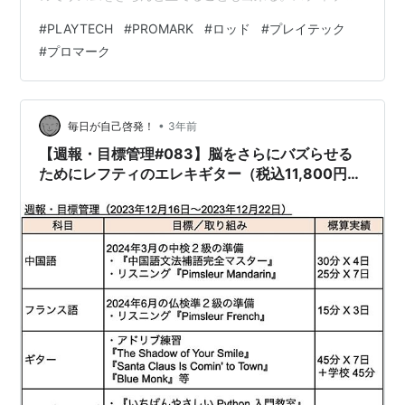
だと音が大きすぎるが、ブラシだと物足りないという時
#
PLAYTECH
#
PROMARK
#
ロッド
#
プレイテック
に活躍する。また、ハコの事情であまり大きな音が出せ
#
プロマーク
ないなんて場合にも重宝する。材質が竹ひごなので、使
い方によってはすぐに使い物にならなくなってしまう
が、それでもスティックと違って力一杯振り下ろした
り、シンバルのエッジに当てたり、リムショットかまし
•
毎日が自己啓発！
3年前
たりといった使い方をしない限りは、そう頻繁に折れた
【週報・目標管理#083】脳をさらにバズらせる
り壊…
ためにレフティのエレキギター（税込11,800円）
を購入しました