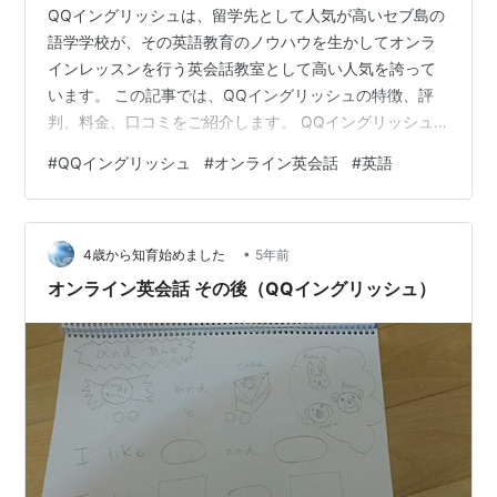
QQイングリッシュは、留学先として人気が高いセブ島の
語学学校が、その英語教育のノウハウを生かしてオンラ
インレッスンを行う英会話教室として高い人気を誇って
います。 この記事では、QQイングリッシュの特徴、評
判、料金、口コミをご紹介します。 QQイングリッシュ
口コミ, 特徴, 評判, 料金 などのまとめ！ QQ English の特
#
QQイングリッシュ
#
オンライン英会話
#
英語
長 TESOLを修了したプロ講師 語学学校経営で培ったノウ
ハウ カランメソッドを取り入れたクラスも Global
Business Skills でビジネス英会話 日本人による無料サポ
•
ート QQ English 料金体系（税込み） QQイングリッシュ
4歳から知育始めました
5年前
の口コミと感想 T…
オンライン英会話 その後（QQイングリッシュ）