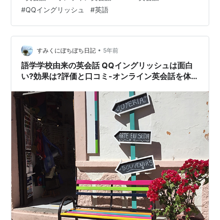
ングリッシュの違いと特徴を比較-2つのオンライン英会
#
QQイングリッシュ
#
英語
話の似ているところ, メリット ,デメリット DMM英会話
とQQイングリッシュの比較 講師 レッスン形式 価格とレ
ッスン時間（税込価格） 予約システム・レッスン時間帯
英検対策 違いのまとめ DMM英会話の英会話体験 QQイ
•
すみくにぼちぼち日記
5年前
ングリッシュ…
語学学校由来の英会話 QQイングリッシュは面白
い?効果は?評価と口コミ-オンライン英会話を体
験した感想を紹介