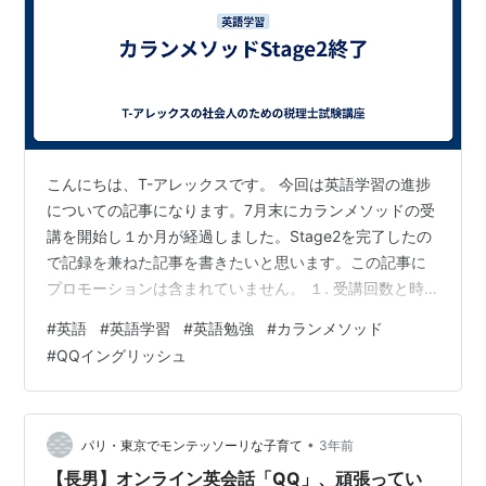
こんにちは、T-アレックスです。 今回は英語学習の進捗
についての記事になります。7月末にカランメソッドの受
講を開始し１か月が経過しました。Stage2を完了したの
で記録を兼ねた記事を書きたいと思います。この記事に
プロモーションは含まれていません。 １. 受講回数と時
間 Stage2完了までStage2のレッスンが26回（10時間50
#
英語
#
英語学習
#
英語勉強
#
カランメソッド
分）、Stage1，2の総復習（Full revision）が6回（2時間
#
QQイングリッシュ
30分）で合計32回（13時間20分）でした。受講期間は
ちょうど1か月です。基本的に毎日1コマ受講し、仕事が
忙しいときは受講しない日もあり、その代わり週末に2コ
マ受講しました。1か月30回分の…
•
パリ・東京でモンテッソーリな子育て
3年前
【長男】オンライン英会話「QQ」、頑張ってい