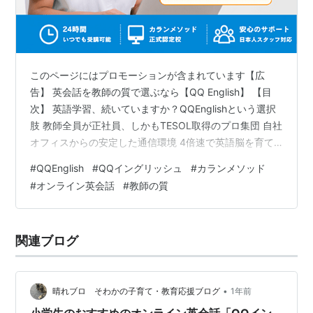
このページにはプロモーションが含まれています【広
告】 英会話を教師の質で選ぶなら【QQ English】 【目
次】 英語学習、続いていますか？QQEnglishという選択
肢 教師全員が正社員、しかもTESOL取得のプロ集団 自社
オフィスからの安定した通信環境 4倍速で英語脳を育て
る「カランメソッド」正式認定校 目的に合わせて選べる
#
QQEnglish
#
QQイングリッシュ
#
カランメソッド
豊富なカリキュラム 月4回・8回・16回・30回、計画的
#
オンライン英会話
#
教師の質
に選べる会費プラン 初めてでも安心、日本人スタッフの
サポート体制 開校15年、世界累計5,000万レッスンとい
う実績 子どもからシニアまで、幅広い世代が学べる理由
関連ブログ
カランメソッドだけじゃない、多彩なレッスンスタイ…
•
晴れブロ そわかの子育て・教育応援ブログ
1年前