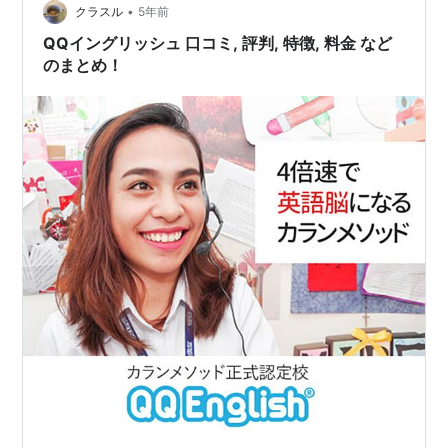
•
むのであれば、価格コム経由をお薦めします 小学校低学
クラスル
5年前
年のオンライン英会話 - 奇跡への軌跡（中学受験
QQイングリッシュ 口コミ, 評判, 特徴, 料金 など
2022&2028予定） …
のまとめ！