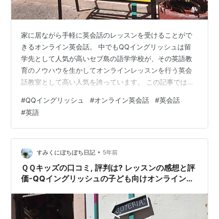
家に居ながら手軽に英会話のレッスンを受けることがで
きるオンライン英会話。 中でもQQイングリッシュは留
学先として人気が高いセブ島の語学学校が、その英語教
育のノウハウを生かしてオンラインレッスンを行う英会
話教室として高い人気を誇っています。 この記事では、
QQイングリッシュを利用したオンライン英会話をご紹介
#
QQイングリッシュ
#
オンライン英会話
#
英会話
します。 語学学校の様な英会話 QQイングリッシュは面
#
英語
白い?効果は?評価と口コミ-オンライン英会話を体験した
感想を紹介 初回レッスンはレベルの確認 QQイングリッ
シュのコースの種類 日本人カウンセラーとのカウンセリ
ング 教材を用いた本格的なレッスン レッスン後に講師か
•
すみくにぼちぼち日記
5年前
らメールが届く QQイング…
ＱＱキッズの口コミ, 評判は? レッスンの感想と評
価-QQイングリッシュの子ども向けオンライン英
会話の効果とメリット, デメリット