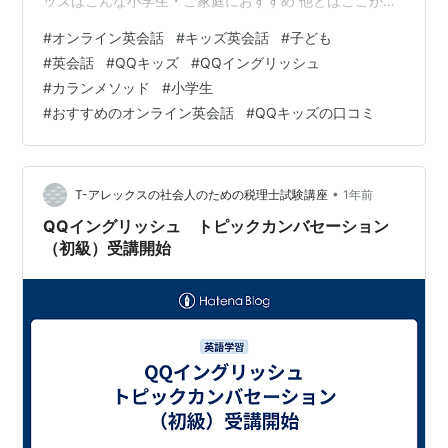
ッズはこんな小学生・ご家庭におすすめ 他とはここが違
う！QQキッズが小学生に選ばれる5つの特徴（メリッ
#
オンライン英会話
#
キッズ英会話
#
子ども
ト） 特徴1：【圧倒的な安心感】講師は全員「正社員」の
#
英会話
#
QQキッズ
#
QQイングリッシュ
プロ教師 👩‍🏫 特徴2：【4倍速で英語脳に】魔法の学習法
#
カランメソッド
#
小学生
「カランメソッド」 ✨ 特徴3：【飽きさせない】レベル
#
おすすめのオンライン英会話
#
QQキッズの口コミ
別の豊富な子供向けカリキュラム 特徴4：【復習に最
適】録画機能付きの独自通信システム「Classroom」 特
徴5：【いざとい…
•
T-アレックスの社会人のための税理士試験講座
1年前
QQイングリッシュ トピックカンバセーション
（初級）受講開始