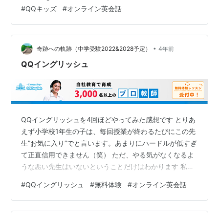
#
QQキッズ
#
オンライン英会話
•
奇跡への軌跡（中学受験2022&2028予定）
4年前
QQイングリッシュ
QQイングリッシュを4回ほどやってみた感想です とりあ
えず小学校1年生の子は、毎回授業が終わるたびにこの先
生”お気に入り”でと言います。あまりにハードルが低すぎ
て正直信用できません（笑） ただ、やる気がなくなるよ
うな悪い先生はいないということだけはわかります 私は
価格.COM経由で追加特典として無料体験を＋25回くら
#
QQイングリッシュ
#
無料体験
#
オンライン英会話
いもらいましたが、この無料体験は1か月の中での消化が
必要なので、多分半分くらいしか使えません それでもも
らえないよりはましなので、QQイングリッシュに申し込