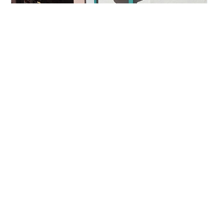
子どもと家で英語を楽しむおうち英語。 これまで英語の
歌を歌ったり絵本を読んだりという形で子どもと英語に
関わってきたのですが、今回、子ども専門オンライン英
会話「QQキッズ」の体験レッスンに参加してみました。
この記事では、子ども専門英会話QQキッズの体験レッス
ンの感想をご紹介します。 ＱＱキッズの口コミ, 評判は?
#
QQキッズ
#
QQイングリッシュ
#
子ども英会話
レッスンの感想と評価 QQキッズ体験のきっかけ 何故QQ
#
おうち英語
#
オンライン英会話