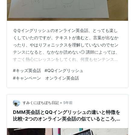
ＱＱイングリッシュのオンライン英会話、とっても楽し
くしていたのですが、テキストが進むと、言葉が出なか
ったり、やはりフォニックスを理解していないのでセン
テンスになると、なかなか読めない🙄 講師によっては、
すごく熱心にレッスンをしてくれ、何度もセンテンスの
リピートを促されることもあり😅 母的には熱心にレッス
#
キッズ英会話
#
QQイングリッシュ
ンしてくれてありがたいのですが、娘にとっては楽しく
#
キャンペーン オンライン英会話
ないのか 「もうやりたくない」と言い始めました。 その
まま続けて英語嫌いになると困るので、とりあえず休会
しました。 そして、その間は私がフォニックスを中心に
おうち英語を行いました。 オンラインではライティング
•
すみくにぼちぼち日記
5年前
がほとんどないので、おうちではアルファ…
DMM英会話とQQイングリッシュの違いと特徴を
比較-2つのオンライン英会話の似ているところ,
メリット ,デメリット