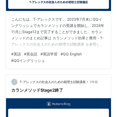
こんにちは、T-アレックスです。 2023年7月末にQQイ
ングリッシュでカランメソッドの受講を開始し、2024年
11月にStage12まで完了することができました。カラン
メソッドのまとめ記事は カランメソッド効果と費用 - T-
アレックスの社会人のための税理士試験講座 を参照して
ください。次のステップはどうしようかと考え、同じく
#
英語
#
英会話
#
英語学習
#
QQ English
QQイングリッシュのトピックカンバセーション（初級）
#
QQイングリッシュ
を受講することにしました。この記事にプロモーション
は含まれていません。 1. 私の現状の課題カランメソッド
を完了して、リスニングの能力が向上し会議で同僚の発
言は大分聞き取れるようになり、自分の発言もある程度
•
T-アレックスの社会人のための税理士試験講座
3年前
スムーズに言…
カランメソッドStage2終了