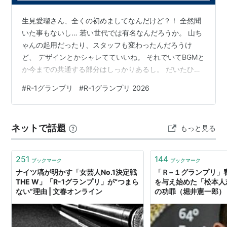
生見愛瑠さん、全くの初めましてなんだけど？！ 全然聞
いた事もないし… 若い世代では有名なんだろうか。 山ち
ゃんの起用だったり、スタッフも変わったんだろうけ
ど、 デザインとかシャレてていいね。 それでいてBGMと
か今までの共通する部分はしっかりあるし。 だいたひか
るって当時無名だったか？ 少なくとも俺の目と耳ではそ
#
R-1グランプリ
#
R-1グランプリ 2026
んなことなかったけど。 そりゃ陣内さんの方が有名だっ
たかもしれんけど！
ネットで話題
もっと見る
251
144
ブックマーク
ブックマーク
ナイツ塙が明かす「女芸人No.1決定戦
「Ｒ−１グランプリ」
THE W」「R-1グランプリ」が“つまら
を与え始めた「松本人
ない”理由 | 文春オンライン
の功罪（堀井憲一郎） 
- Yahoo!ニュース