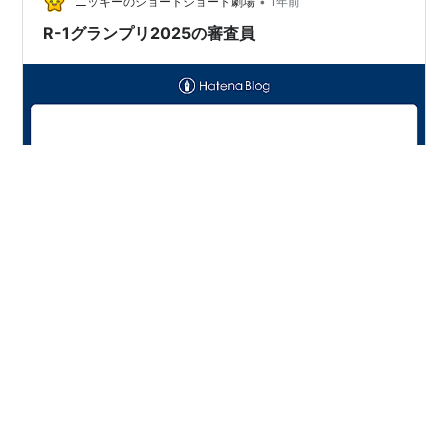
•
がりますから、参加する意味は大きいでしょう。 MCは
ニッキーのショートショート劇場
1年前
霜降り明星と広瀬アリス。 優勝者には、優勝賞金の500
R-1グランプリ2025の審査員
万円が贈られ、…
陣内智則、バカリズム、友近、小籔千豊、野田クリスタ
ル（マヂカルラブリー）、佐久間一行、ハリウッドザコ
シショウの７人が審査員を務めています。 各審査員の持
ち点は、100点。得点の高い３人が、「ファイナルステー
ジ」に進出。 R-1グランプリの審査の行方は、選考する
審査員しだいのようです。 人が人を審査するのは難し
#
R-1グランプリ
#
ピン芸人
#
お笑い