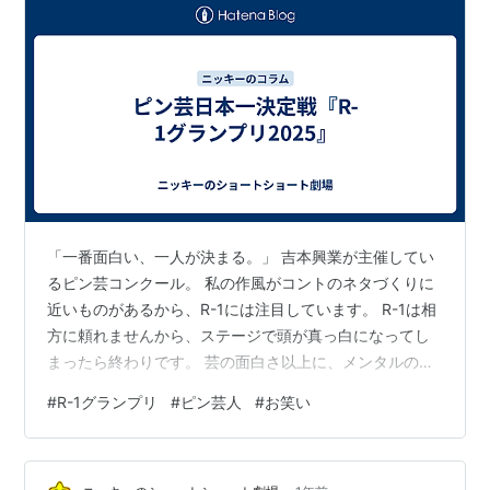
「一番面白い、一人が決まる。」 吉本興業が主催してい
るピン芸コンクール。 私の作風がコントのネタづくりに
近いものがあるから、R-1には注目しています。 R-1は相
方に頼れませんから、ステージで頭が真っ白になってし
まったら終わりです。 芸の面白さ以上に、メンタルの強
さが必要とされます。 エントリー数は、5511人。ファイ
#
R-1グランプリ
#
ピン芸人
#
お笑い
ナリストは、この中から勝ち上がった人達です。 「芸人
始めたきっかけがR-1グランプリ」と言う芸人は多いよう
です。 優勝できなくても、R-1に出るだけで知名度が上