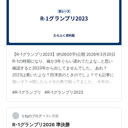
【R-1グランプリ2023】(約2600字)公開 2026年3月20日
R-1の時期になり、確か3年ぐらい遅れてたよな…と思い
確認すると2023年から出してませんでした。 あれ？
2023は書いたよな？田津原のときのでしょ？でも記事に
無いぞ？→探したらメモの奥で眠ってました。 今年の放
送前に気づいて良かった。4回遅れはさすがにヤバいから
#
R-1グランプリ
#
R-1グランプリ2023
ね。 …3回遅れも普通にヤバいか。 Yes!アキト｢プロポー
ズ｣ 51ギャグを言うだけだった前回と比べると多少のス
トーリー性はある。しかし、結局ギャグだけなのには変
•
わりなく、むしろかなり早い段階で頭文字｢け｣やプロポ
りねのブログ
6ヶ月前
ーズが関係ないものになってしまったため、質という…
R-1グランプリ2026 準決勝