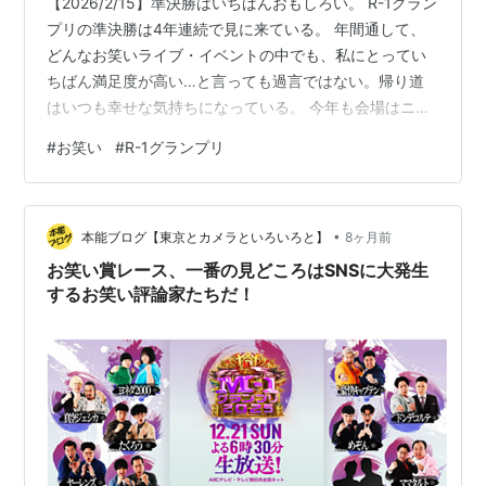
【2026/2/15】準決勝はいちばんおもしろい。 R-1グラン
プリの準決勝は4年連続で見に来ている。 年間通して、
どんなお笑いライブ・イベントの中でも、私にとってい
ちばん満足度が高い…と言っても過言ではない。帰り道
はいつも幸せな気持ちになっている。 今年も会場はニュ
ーピアホールだ。M-1の準決勝と同じ場所。 浜松町から
#
お笑い
#
R-1グランプリ
歩く。おそらく同じ目的と思われる人たちがたくさん。
もちろん複数で来ている人もいるが、ひとりで来ている
人が多く感じる。みんな真顔で歩く。これからおもしろ
•
ピン芸人の大会を見に行くというのに。 M-1の準決勝は
本能ブログ【東京とカメラといろいろと】
8ヶ月前
入場に本人確認がいるが、R-1はない。チケットを提示す
お笑い賞レース、一番の見どころはSNSに大発生
るだけ。 M-1はF…
するお笑い評論家たちだ！