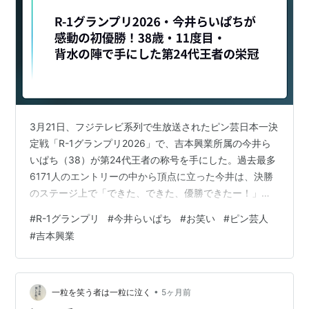
3月21日、フジテレビ系列で生放送されたピン芸日本一決
定戦「R-1グランプリ2026」で、吉本興業所属の今井ら
いぱち（38）が第24代王者の称号を手にした。過去最多
6171人のエントリーの中から頂点に立った今井は、決勝
のステージ上で「できた、できた、優勝できたー！」と
涙混じりに叫んだ。芸歴15年、11度目の挑戦、そして
#
R-1グランプリ
#
今井らいぱち
#
お笑い
#
ピン芸人
「これが最後」と臨んだ背水の陣——その感動秘話を紐
#
吉本興業
解く。 「帰阪も覚悟した」背水の陣での挑戦 今井らいぱ
ちが今大会に懸けた覚悟は尋常ではなかった。昨年、双
子を含めて子ども3人の父親となった今井は、決勝に進め
なければ大阪に帰り、芸人以外の道を歩むことも考えて
•
一粒を笑う者は一粒に泣く
5ヶ月前
いたという。38歳という…