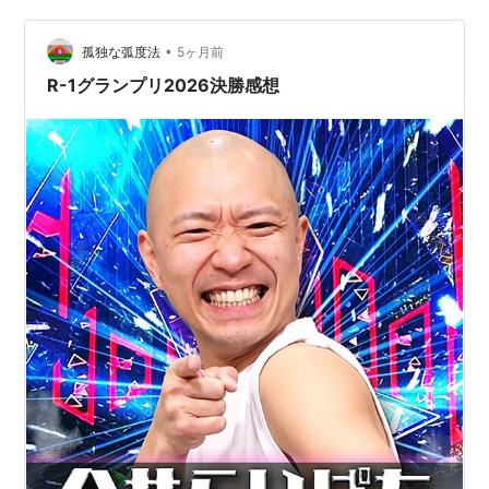
ピン芸は初めて観るわけだが、恐らくM-1同様に独演スタ
•
イルなのだろうとの予想はついていた。 その裏切りこそ
孤独な弧度法
5ヶ月前
なかったものの、やはり話術が圧巻である。 気を衒った
R-1グランプリ2026決勝感想
り、飛び道具を使…