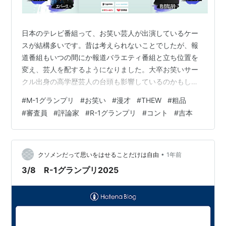
日本のテレビ番組って、お笑い芸人が出演しているケー
スが結構多いです。昔は考えられないことでしたが、報
道番組もいつの間にか報道バラエティ番組と立ち位置を
変え、芸人を配するようになりました。大卒お笑いサー
クル出身の高学歴芸人の台頭も影響しているのかもしれ
ません。 朝の情報番組もそうですね。芸人をキャスティ
#
M-1グランプリ
#
お笑い
#
漫才
#
THEW
#
粗品
ングするだけでなく、そもそも芸人がMCになるという形
#
審査員
#
評論家
#
R-1グランプリ
#
コント
#
吉本
式は、もう各局当たり前になりました。 なぜこんなに芸
人がテレビ番組をジャンル問わず席捲するようになった
のか。それはそもそも日本人が基本的にお笑い好きとい
うこともあるのでしょうが、芸人が昔よりも、権威性の
•
クソメンだって思いをはせることだけは自由
1年前
ある立場になってしまったことも遠因かもしれま…
3/8 R-1グランプリ2025