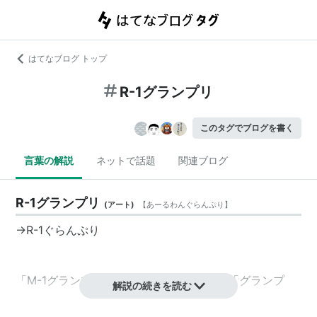
はてなブログ トップ
R-1グランプリ
このタグでブログを書く
言葉の解説
ネットで話題
関連ブログ
R-1グランプリ
(
アート
)
【
あーるわんぐらんぷり
】
→R-1ぐらんぷり
「M-1グランプリ」（漫才）はカタカナの「グランプ
解説の続きを読む
リ」、