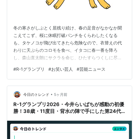
冬の寒さがしぶとく居残り続け、春の足音がなかなか聞
こえてこず、桜に休眠打破パンチをくらわしたくなる
も、タケノコが飛び出てきたら危険なので、衣替えの代
わりに天ぷらのコロモを食べ、イタコに春一番を降ろ
し、森山直太朗にサクラを命じ、ひたすらつくしに尽く
してはいるけれど、復帰したセカオザさんの活躍が期待
#
R-1グランプリ
#
お笑い芸人
#
芸能ニュース
される今日この頃、皆さんご機嫌いかがですか的なR-1グ
ランプリの感想文です。 今回は9人中6人が初の決勝進出
となった、ピン芸ナンバーワンを決める賞レース、R-1。
•
しかしフレッシュかというと、平均芸歴は高めで、若手
今日のトレンド
5ヶ月前
はしんやだけ。元々この手の大会は、ブレイクのキッカ
R-1グランプリ2026・今井らいぱちが感動の初優
ケ作りのためにあるわけですが、今回は特に、…
勝！38歳・11度目・背水の陣で手にした第24代
王者の栄冠