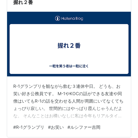
握れ２番
R-1グランプリを観ながら飲む３連休中日。 どうも、お
笑い好き公務員です。 M-1やKOCの話ができる友達や同
僚はいてもR-1の話を交わせる人間が周囲にいてなくてち
ょっぴり寂しい。 世間的にはやっぱり霞んじゃうんだよ
な。 そんなことはお構いなしに私は今年もリアルタイム
で視聴。 今井らいぱち氏のネタは初めて見たけど、納得
#
R-1グランプリ
#
お笑い
#
ルシファー吉岡
の優勝って感じでしたね。 ただ、今日は個人的に好みだ
った３人を挙げたい。 ３位、ドンデコルテ渡辺銀次氏。