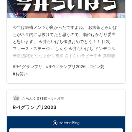
今年は結構メンツが良かったですよね。 お抹茶とらいぱ
ちがネタ的には抜けてたと思うので、順位はかなり妥当
と思います。 今井らいぱち優勝おめでとう！！ 目次：
ファーストステージ： しんや 今井らいぱち ドンデコル
テ渡辺銀次 ななまがり初瀬 さすらいラビー中田 真輝志
ルシファー吉岡 九条ジョー トンツカタンお抹茶 ファイ
#
R-1グランプリ
#
R-1グランプリ2026
#
ピン芸
ナルステージ： ドンデコルテ渡辺銀次 今井らいぱち ト
#
お笑い
ンツカタンお抹茶 ファーストステージ： しんや ラグビ
ー！！ 1分のネタを4分にすごく頑張って伸ばしているっ
て感じだった。ラグビーあるあるとか後半あったけど、
主な笑いどころはどちらかというと他スポーツのくさし
•
たらふく資料館
5ヶ月前
って感じでそこはも…
R-1グランプリ2023