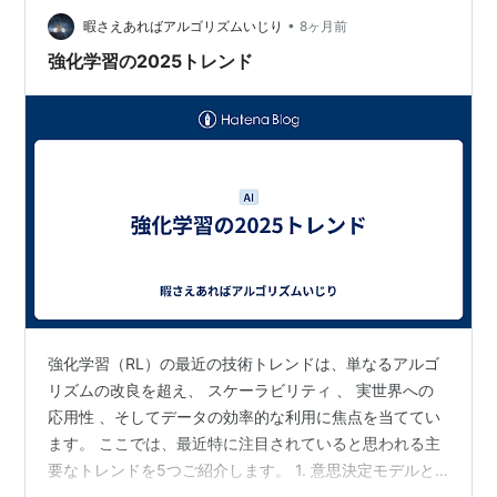
習が進んでもお互いに協調を行いません。片方のエージ
•
ェントのみが動作するような現象が起きていました。 有
暇さえあればアルゴリズムいじり
8ヶ月前
効に機能する動作をしない 報酬を見直してじっと止まっ
強化学習の2025トレンド
ているだけだとペナル…
強化学習（RL）の最近の技術トレンドは、単なるアルゴ
リズムの改良を超え、 スケーラビリティ 、 実世界への
応用性 、そしてデータの効率的な利用に焦点を当ててい
ます。 ここでは、最近特に注目されていると思われる主
要なトレンドを5つご紹介します。 1. 意思決定モデルと
しての基盤モデル（Foundation Models for RL） 大規模