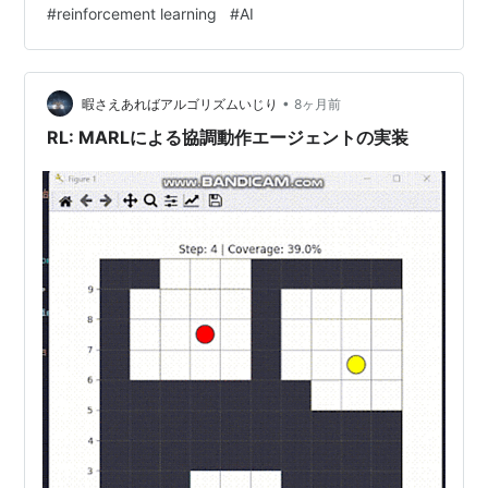
#
reinforcement learning
#
AI
言語モデル（LLM）や大規模行動モデル（LAM）の成功
に触発され、強化学習も汎用的な基盤モデル構築へと向
かっています。 Offline RL（オフライン強化学習）の進
•
化 : 大量の事前に収集されたデータ（オフラインデータ
暇さえあればアルゴリズムいじり
8ヶ月前
セット）だけを使ってポリシーを学習する…
RL: MARLによる協調動作エージェントの実装