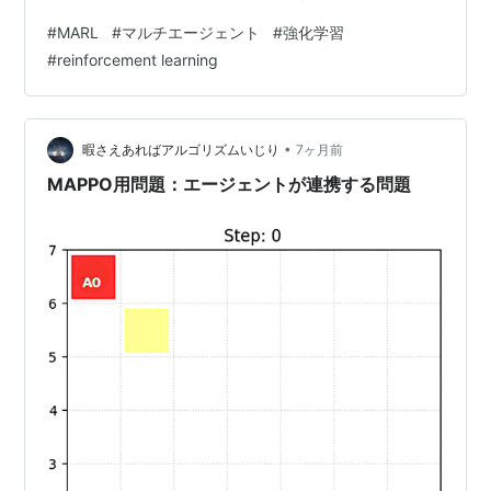
因に強い手法としてMAVEN（Multi-Agent Variational
#
MARL
#
マルチエージェント
#
強化学習
Exploration）というMARL手法が有効と考えました。 今
#
reinforcement learning
回はMAVENについて説明、実装法について説明します。
概要 MAVENは、MARLにおける探索を強化するための手
法です。2019年に提案され、QMIXなどの価値分解型ア
ルゴリズムと組み合わせ…
•
暇さえあればアルゴリズムいじり
7ヶ月前
MAPPO用問題：エージェントが連携する問題