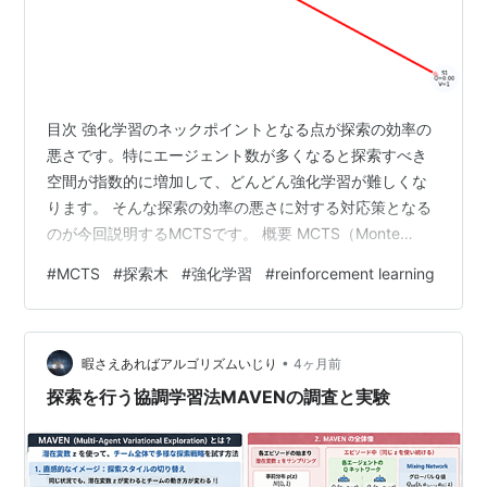
目次 強化学習のネックポイントとなる点が探索の効率の
悪さです。特にエージェント数が多くなると探索すべき
空間が指数的に増加して、どんどん強化学習が難しくな
ります。 そんな探索の効率の悪さに対する対応策となる
のが今回説明するMCTSです。 概要 MCTS（Monte
Carlo Tree Search）は、木探索とモンテカルロシミュレ
#
MCTS
#
探索木
#
強化学習
#
reinforcement learning
ーションを組み合わせた探索アルゴリズム です。 囲碁や
将棋などのゲームAI（AlphaGo, AlphaZero, MuZero）で
広く使われています。 1. MCTS の基本アイデア MCTS
•
は、「将来の可能性を木構造で表現し、ランダムシミュ
暇さえあればアルゴリズムいじり
4ヶ月前
レーションで評価する」…
探索を行う協調学習法MAVENの調査と実験