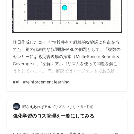
昨日作成したコード"情報共有と継続的な協調に焦点を当
てた、別の代表的な協調型MARLの例題として、「複数の
センサーによる災害現場の探索（Multi-Sensor Search &
Coverage）」"を解くアルゴリズムを使って問題を解こ
うとしています。 尚、解説ではエージェントである動作
物をドローン（エージェント）と仮定しまう。 今回作成
#
AI
#
reinforcement learning
したアルゴリズムは、各ドローンが同じニューラルネッ
トワークを使って意思決定を行う、協調型MARL（Multi-
Agent Reinforcement Learning）の代表的な手法です。
•
今回アルゴリズムの概要 今回採用してている主なアルゴ
暇さえあればアルゴリズムいじり
8ヶ月前
リズムは、以下の…
強化学習のロス管理を一覧にしてみる