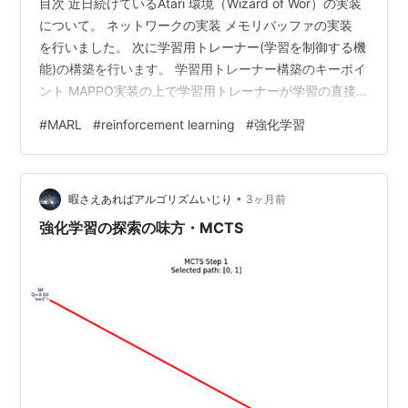
目次 近日続けているAtari 環境（Wizard of Wor）の実装
について。 ネットワークの実装 メモリバッファの実装
を行いました。 次に学習用トレーナー(学習を制御する機
能)の構築を行います。 学習用トレーナー構築のキーポイ
ント MAPPO実装の上で学習用トレーナーが学習の直接
的な制御を行い、強化学習としての性質も多くはここで
#
MARL
#
reinforcement learning
#
強化学習
決まることになります。 MAPPOのベースはActor-Critic
モデルに、Criticモデルがエージェント全体を見渡せる構
成にあります。この機能を学習用トレーナーに担っても
•
らうことになります。 学習用トレーナーのキーポイント
暇さえあればアルゴリズムいじり
3ヶ月前
は以下の2点です。 1. 集中状態…
強化学習の探索の味方・MCTS