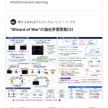
#
reinforcement learning
は5. 評価・可視化の実装を進めます。 今回のテーマ：
Pursuitの環境で学習時の性能をモニタリングする可視
化・評価機能を実装 🎵 BGMを再生する モニタリング機
能とは 学習時の性能をモニタ…
•
暇さえあればアルゴリズムいじり
2ヶ月前
"Wizard of War"の強化学習実装(3)