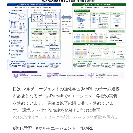
目次 マルチエージェントの強化学習(MARL)のチーム連携
が必要となるゲームPursuitでAIエージェント学習の実装
を進めています。 実装は以下の順に沿って進めていま
す。 環境ラッパでPursuitをMAPPO向けに整形
Actor/Criticネットワークを設計 バッファで経験を保存・
計算 学習ループでPPO更新を繰り返す 評価・可視化で性
#
強化学習
#
マルチエージェント
#
MARL
能を確認 前回4. 学習ループの実装まで進めました。 今回