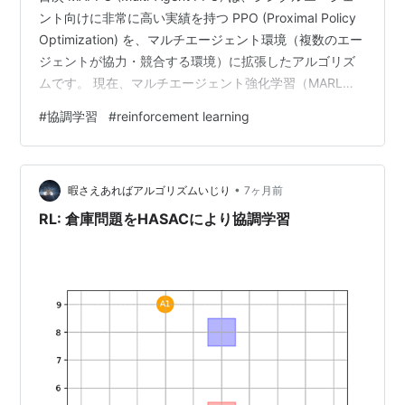
ント向けに非常に高い実績を持つ PPO (Proximal Policy
Optimization) を、マルチエージェント環境（複数のエー
ジェントが協力・競合する環境）に拡張したアルゴリズ
ムです。 現在、マルチエージェント強化学習（MARL）
において、最も標準的かつ強力な手法の一つとして知ら
#
協調学習
#
reinforcement learning
れています。 MAPPOの基本構造：CTDE MAPPOは、
CTDE (Centralized Training, Decentralized Execution)
という枠組みを採用しています。 集中学習 (Centralize…
•
暇さえあればアルゴリズムいじり
7ヶ月前
RL: 倉庫問題をHASACにより協調学習