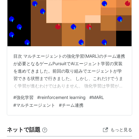
目次 マルチエージェントの強化学習(MARL)のチーム連携
が必要となるゲームPursuitでAIエージェント学習の実装
を進めてきました。前回の取り組みでエージェントが学
習できる状態まで行きました。 しかし、これだけでうま
く学習が進むわけではありません。 強化学習は学習が出
来るようになった後の改修が必要です。 因みに学習前の
#
強化学習
#
reinforcement learning
#
MARL
各エージェントの動作はこのような感じでした。 本日テ
#
マルチエージェント
#
チーム連携
ーマ： うまくエージェントの学習が進むようにコードの
改修を行う 🎵 BGMを再生する 実装コードの修正（Critic
更新部分） まずは先日作成してきたコードのレビューで
ネットで話題
もっと見る
す。 現状の確認 学習時のCriticのロスがActor…