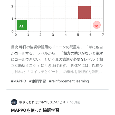
目次 昨日の協調学習用のドローンの問題を、 「単に各自
がゴールする」 レベルから、 「相方の助けがないと絶対
にゴールできない」 という真の協調が必要なレベル（ 相
互互助型タスク ）に引き上げます。 具体的には、以前少
し触れた 「スイッチとゲート」 の概念を物理的な制約と
して厳密に組み込み、一方が「自己犠牲（スイッチを踏
#
MAPPO
#
協調学習
#
reinforcement learning
み続ける）」を払うことで、もう一方が「恩恵（ゲート
通過）」を受けられる仕組みにします。 問題設定 修正し
たドローンのタスクは、専門的には 「非対称な役割分担
•
を伴う、時系列的な協調ナビゲーション問題」 と定義で
暇さえあればアルゴリズムいじり
7ヶ月前
きます。 2台のドローンをエージェント0とエージェント
MAPPOを使った協調学習
1とします。 1.…