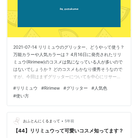
2021-07-14 リリミュウのグリッター、どうやって使う？
万能カラーや人気カラーは？ 4月16日に発売されたリリ
ミュウ(Ririmew)のコスメは気になっている人が多いので
はないでしょうか？ どのコスメもかなり優秀そうなので
すが、今回はまずグリッターについてを中心にリサーチ
してご紹介していきます！ おすすめな使い方や人気色も
#
リリミュウ
#
Ririmew
#
グリッター
#
人気色
気になるのでリサーチしてみました。 多色ラメがめちゃ
#
使い方
めちゃ可愛いラメライナーですよ！早速見ていきましょ
う！！ リリミュウのグリッター、どうやって使う？万能
カラーや人気カラーは？ ピックミーアイズグリッターの
カラー展開・人気色 注目ポイント どこで買える？ おす
•
おふとんにくるまって
5年前
すめな使い…
【44】リリミュウって可愛いコスメ知ってます？