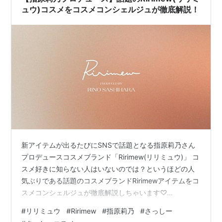
恋人としては何の悪意もない、む…
ュウ)コスメをコスメコンシェルジュが徹底解説！
新アイテムが出るたびにSNSで話題となる指原莉乃さん
プロデュースコスメブランド「Ririmew(リリミュウ)」 コ
スメ好きに知らない人はいないのでは？というほどの人
気ぶりである話題のコスメブランドRirimewアイテムをコ
スメコンシェルジュが徹底解説しちゃいます♡
Ririmew(リリミュウ)はどんなブランド？ RIrimew展開ア
#
リリミュウ
#
Ririmew
#
指原莉乃
#
さっしー
イテムを一挙にご紹介！ トーンアップカラープライマー