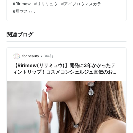
#
Ririmew
#
リリミュウ
#
アイブロウマスカラ
#
眉マスカラ
関連ブログ
•
for beauty
3年前
【Ririmew(リリミュウ)】開発に3年かかったテ
ィントリップ！コスメコンシェルジュ直伝のおす
すめカラーを厳選紹介