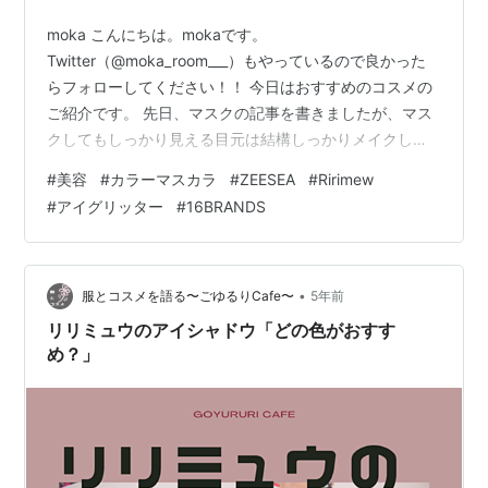
moka こんにちは。mokaです。
Twitter（@moka_room___）もやっているので良かった
らフォローしてください！！ 今日はおすすめのコスメの
ご紹介です。 先日、マスクの記事を書きましたが、マス
クしてもしっかり見える目元は結構しっかりメイクして
います。 なので、今日はお気に入りのコスメについて２
#
美容
#
カラーマスカラ
#
ZEESEA
#
Ririmew
つお話します。 Ririmew ピックミーアイズグリッター
#
アイグリッター
#
16BRANDS
16BRANDS カラーマスカラ Ririmew ピックミーアイズグ
リッター Ririmew リリミュウ ピックミーアイズグリッタ
ー 指原莉乃プロデュースコスメ 価格:1,540円(2021/10/2
16:40時点)感想(4…
•
服とコスメを語る〜ごゆるりCafe〜
5年前
リリミュウのアイシャドウ「どの色がおすす
め？」