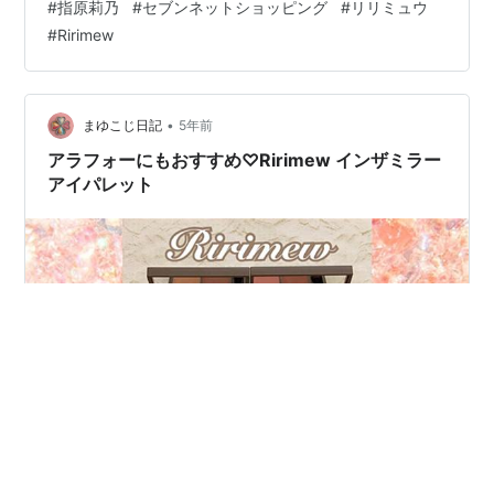
#
指原莉乃
#
セブンネットショッピング
#
リリミュウ
っている美容皮膚科も初披露。指原莉乃のきれいの秘密
#
Ririmew
をあますことなく堪能できます! 垢抜けの秘密や美容に興
味を持ったきっかけ、挫折などのスペシャルインタビュ
ーや、ここでしか手に入らないスペシャル付録つき。 特
別付録は、このムックのためだけに作られたラメライナ
•
まゆこじ日記
5年前
ー。…
アラフォーにもおすすめ♡Ririmew インザミラー
アイパレット