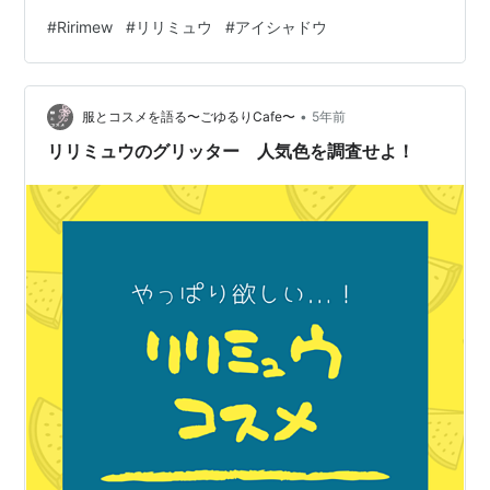
しています。 その中でも今回はアイシャドウパレットに
#
Ririmew
#
リリミュウ
#
アイシャドウ
ついてリサーチしてみました！ 使いやすそうなカラーが
4種類あるらしい！ どんな質感＆それぞれどんな色が入
っているアイパレなのか？気になるところを調べてみま
•
した♪ リリミュウのアイシャドウパレットでトレンドメイ
服とコスメを語る〜ごゆるりCafe〜
5年前
ク！ カラー展開・質感 オレンジアーモンド ティーロー
リリミュウのグリッター 人気色を調査せよ！
ズ ウィンタ…