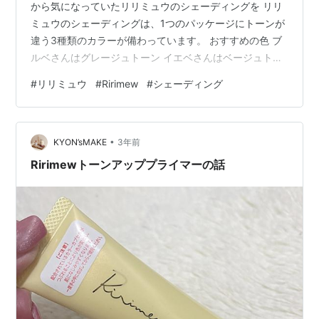
から気になっていたリリミュウのシェーディングを リリ
ミュウのシェーディングは、1つのパッケージにトーンが
違う3種類のカラーが備わっています。 おすすめの色 ブ
ルベさんはグレージュトーン イエベさんはベージュトー
ン シェーディングの入れ方 丸顔さんはフェイスラインと
#
リリミュウ
#
Ririmew
#
シェーディング
頬骨にシェーディングをON こめかみから顎ラインと頬
骨の下部分に3の字を描くように入れ、輪郭をほっそり見
せます。 面長さんは額の生え際と顎先にシェーディング
•
をON 額の生え際部分と顎先に入れ、顔の長さを短く見
KYON’sMAKE
3年前
せます。 逆三角型さんは髪の生え際にシェーディングを
Ririmewトーンアッププライマーの話
ON 逆三角形さんも立…