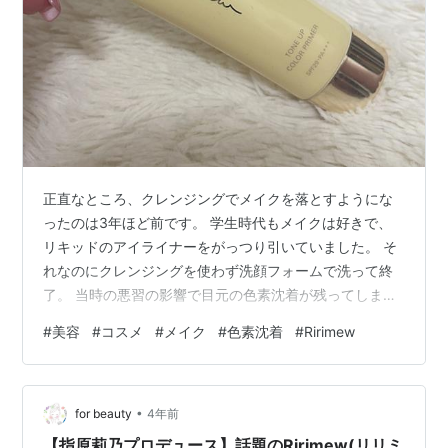
正直なところ、クレンジングでメイクを落とすようにな
ったのは3年ほど前です。 学生時代もメイクは好きで、
リキッドのアイライナーをがっつり引いていました。 そ
れなのにクレンジングを使わず洗顔フォームで洗って終
了。 当時の悪習の影響で目元の色素沈着が残ってしまい
ました。 （当時の自分許すまじ・・・😡） 最近では寝不
#
美容
#
コスメ
#
メイク
#
色素沈着
#
Ririmew
足もあり目元が真っ黒。 今更になってコンプレックスを
感じている今日この頃。 そんな矢先にホワイトデーのお
返しとして“目元美顔器”なるものをいただきました。
•
（美顔器については後日書かせていただきます。） 「き
for beauty
4年前
ょんは目元のクマがひどいからこれにした！」 おそらく
【指原莉乃プロデュース】話題のRirimew(リリミ