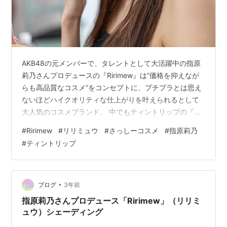
AKB48の元メンバーで、タレントとして大活躍中の指原
莉乃さんプロデュースの『Ririmew』は”価格を抑えなが
らも高品質なコスメ”をコンセプトに、プチプラとは思え
ないほどハイクオリティな仕上がりを叶えられるとして
大人気のコスメブランド。 中でもティントリップの『セ
ンシュアルフィックスティント』は納得のいく作品を作
#
Ririmew
#
リリミュウ
#
さっしーコスメ
#
指原莉乃
るまでに何度も改良を重ね、完成までに3年もの月日をか
#
ティントリップ
けたこだわりの逸品！ あまりの人気っぷりに一時は出荷
停止になったこともある商品で、SNSや口コミサイトで
も多くの方が高い評価をつけています。 センシュアルフ
ィックスティントは全8色とカラー展開が豊富なので、初
•
ブログ
3年前
めて購入する方にとっては…
指原莉乃さんプロデュース「Ririmew」（リリミ
ュウ）シェーディング