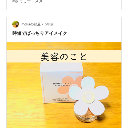
#
さっしーコスメ
インザミラーアイパレット ピックミーアイズグリッター
ヴェールグロウチーク シアーマットシェーディング ネイ
ルポリッシュ Ririmew人気のヒミツはどこにあるの？ メ
イク初心者さんに試して欲しいアイテムとカラー…
•
mokaの部屋
5年前
時短でばっちりアイメイク