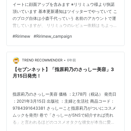
イートに顔面アップを含みます ※リリミュウ様より快諾
頂いています 基本更新通知はツイッターでやっていて こ
のブログ自体は小森千代っていう 名前のアカウントで運
営していますが、 リリミュウのレビュー依頼は ちよって
いうアカウントで頂きました。 www.ririmew.com そもそ
#
Ririmew
#
Ririmew_campaign
もリリミュウとは Ririmewと書き、 指原莉乃さんの名前
と子猫の鳴き声を 組み合わせたものみたいです。 この記
事が公開されているであろう4/15から 4/14までに予約し
•
ていた方は順次発送されて 行くとのことです！ 私は一足
TREND RECOMMENDER
6年前
先に使わせていただきました。 ※顔面…
【セブンネット】「指原莉乃のさっしー美容」3
月15日発売！
指原莉乃のさっしー美容 価格 ：2,178円（税込） 発売日
：2021年3月15日 出版社 ：主婦と生活社 商品コード：
9784391643381 さっしーこと指原莉乃がついにコスメ
ムックを発売! 巷で「さっしーがSNSで紹介すれば売れ
る」と言われるほどのコスメオタクな彼女が本当に愛用
している神コスメたちを徹底的に紹介します。 また、通