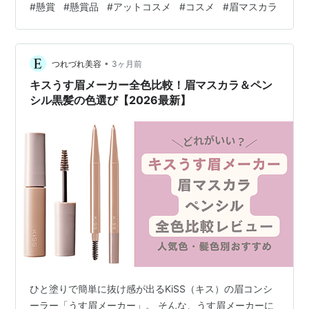
#
懸賞
#
懸賞品
#
アットコスメ
#
コスメ
#
眉マスカラ
🤎 また当選しますように🙏🎯✨ 楽天room🧸
https://room.rakuten.co.jp/room_1350/items ランキング
参加中雑談 ヘビーローテーション カラーリングアイブロ
•
ウEX 09 ナチュラルアッシュ 8g 眉マスカラ 王道カラー
つれづれ美容
3ヶ月前
薄膜 美発色 自眉級…
キスうす眉メーカー全色比較！眉マスカラ＆ペン
シル黒髪の色選び【2026最新】
ひと塗りで簡単に抜け感が出るKiSS（キス）の眉コンシ
ーラー「うす眉メーカー」。 そんな、うす眉メーカーに