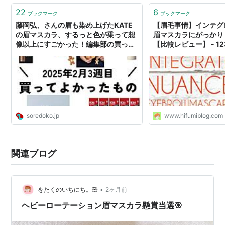
22
6
ブックマーク
ブックマーク
藤岡弘、さんの眉も染め上げたKATE
【眉毛事情】インテグ
の眉マスカラ、するっと色が乗って想
眉マスカラにがっかり
像以上にすごかった！編集部の買って
【比較レビュー】 - 123
よかったもの - ソレドコ
soredoko.jp
www.hifumiblog.com
関連ブログ
•
をたくのいちにち。🧸
2ヶ月前
ヘビーローテーション眉マスカラ懸賞当選🎯