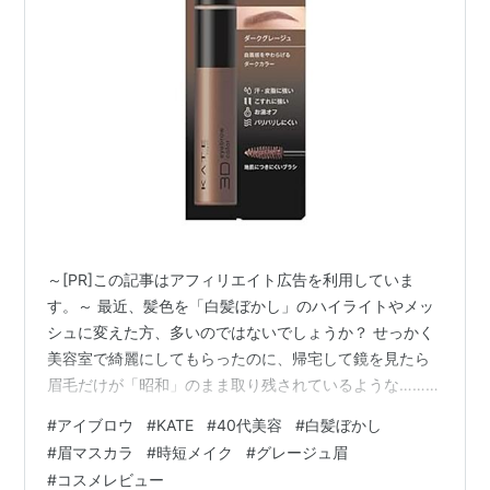
～[PR]この記事はアフィリエイト広告を利用していま
す。～ 最近、髪色を「白髪ぼかし」のハイライトやメッ
シュに変えた方、多いのではないでしょうか？ せっかく
美容室で綺麗にしてもらったのに、帰宅して鏡を見たら
眉毛だけが「昭和」のまま取り残されているような……そ
んなチグハグな違和感を感じたことはありませんか？ そ
#
アイブロウ
#
KATE
#
40代美容
#
白髪ぼかし
の原因、実は「眉毛の黒さ」だったんです。 髪は透明感
#
眉マスカラ
#
時短メイク
#
グレージュ眉
のある素敵な色になったのに、眉毛だけが以前と同じ真
#
コスメレビュー
っ黒なままだと、そこだけがドーンと強調されてしまう