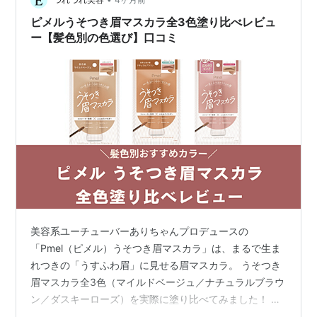
テクスチャー 2. ミニブラシが優秀すぎて肌につかない 3.
黒眉が一瞬でミュートされた！ メイベリン眉マス…
ピメルうそつき眉マスカラ全3色塗り比べレビュ
ー【髪色別の色選び】口コミ
美容系ユーチューバーありちゃんプロデュースの
「Pmel（ピメル）うそつき眉マスカラ」は、まるで生ま
れつきの「うすふわ眉」に見せる眉マスカラ。 うそつき
眉マスカラ全3色（マイルドベージュ／ナチュラルブラウ
ン／ダスキーローズ）を実際に塗り比べてみました！ 黒
髪・暗い髪・明るい髪別の色選びの参考にしてください