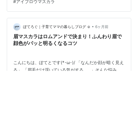
#
アイブロウマスカラ
•
ぽてろぐ｜子育てママの暮らしブログ ☺︎
6ヶ月前
眉マスカラはロムアンドで決まり！ふんわり眉で
顔色がパッと明るくなるコツ
こんにちは、ぽてとです(*･ω･)/ 「なんだか顔が暗く見え
る」 「眉毛だけ浮いている気がする……」そんな悩み、
ありませんか？ 若い頃は、ペンシルだけやパウダーだけ
で済ませていた眉毛ですが、眉マスカラを使うようにな
り、その重要性に気づいてからはもう手放せなくなって
しまいました。笑 今まで、色々な眉マスカラを試してき
#
眉マスカラ
#
おすすめ
#
ロムアンド眉マスカラ
たのですが、今はロムアンドに落ち着いています。 顔の
#
ロムアンド
#
メイク用品
印象がパッと明るくなり、垢抜け顔に！ 地眉の黒さをし
っかり隠してくれるのに、仕上がりはとってもふんわ
り。 今回は、ロムアンドの眉マスカラの魅力と、綺麗に
「丁寧な暮らし」～美容・スキンケア・コスメレビュー～
塗るコツをご紹介できたらと思います(●´ω｀●) ロムア