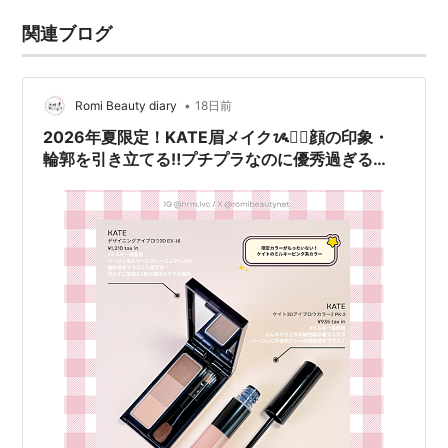
関連ブログ
•
Romi Beauty diary
18日前
2026年夏限定！KATE眉メイクᝰ✍🏻顔の印象・
輪郭を引き立てる‼️プチプラなのに優秀過ぎる
KATEをご紹介👑