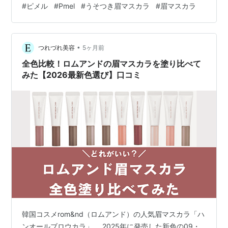
#
ピメル
#
Pmel
#
うそつき眉マスカラ
#
眉マスカラ
ね！ ＞＞ピメルうそつき眉マスカラ ピメルうそつき眉マ
スカラを口コミ【2026最新】 ピメルうそつき眉マスカラ
の色選び うそつき眉マスカラ全3色を実際に塗り比べて
•
みた【黒髪・暗髪・明るい髪】 マイルドベージュ ナチュ
つれづれ美容
5ヶ月前
ラルブラウン ダスキーローズ（限定色） まとめ ピメル
全色比較！ロムアンドの眉マスカラを塗り比べて
うそつき眉マスカラを口コミ…
みた【2026最新色選び】口コミ
韓国コスメrom&nd（ロムアンド）の人気眉マスカラ「ハ
ンオールブロウカラ」。 2025年に発売した新色の09・