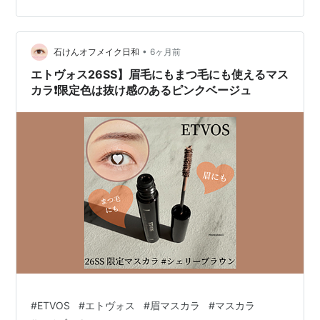
んですよね。 今回は、私が色々試してたどり着いた、髪
色を明るくアップデートした時の「馴染ませ眉」を作る
ための必須アイテムをご紹介します。 …
•
石けんオフメイク日和
6ヶ月前
エトヴォス26SS】眉毛にもまつ毛にも使えるマス
カラ❗️限定色は抜け感のあるピンクベージュ
#
ETVOS
#
エトヴォス
#
眉マスカラ
#
マスカラ