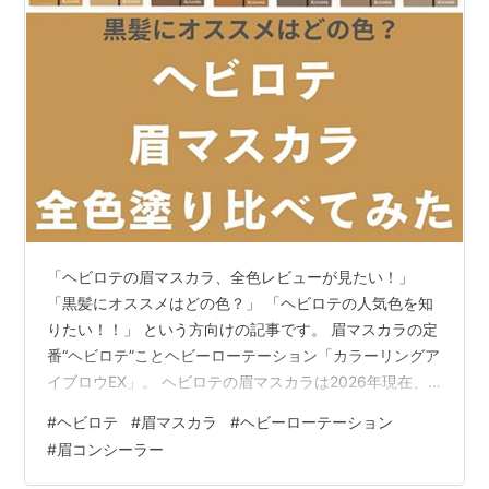
「ヘビロテの眉マスカラ、全色レビューが見たい！」
「黒髪にオススメはどの色？」 「ヘビロテの人気色を知
りたい！！」 という方向けの記事です。 眉マスカラの定
番“ヘビロテ”ことヘビーローテーション「カラーリングア
イブロウEX」。 ヘビロテの眉マスカラは2026年現在、
なんと全11色展開！ 色展開が多すぎて、自分に合う色が
#
ヘビロテ
#
眉マスカラ
#
ヘビーローテーション
どれか迷ってしまいますよね…！ そこで今回は、ヘビロ
#
眉コンシーラー
テ眉マスカラ2026年発売の新色「16アッシュグレージ
ュ」を含む全11色をすべて実際に塗り比べてみました！