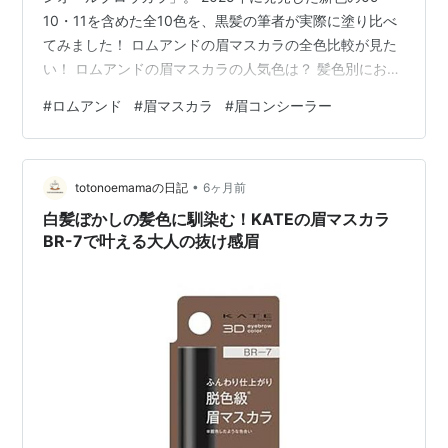
10・11を含めた全10色を、黒髪の筆者が実際に塗り比べ
てみました！ ロムアンドの眉マスカラの全色比較が見た
い！ ロムアンドの眉マスカラの人気色は？ 髪色別におす
すめカラーを紹介するので、色選びの参考にしてみてく
#
ロムアンド
#
眉マスカラ
#
眉コンシーラー
ださいね！ ＞＞【ロムアンド公式】眉マスカラ ロムアン
ド眉マスカラ「ハンオールブロウカラ」を口コミ【2026
最新】 ロムアンド眉マスカラの全色比較【色選び＆人気
•
色】 メイク落としの時はクレンジングが必要 黒髪にオス
totonoemamaの日記
6ヶ月前
スメは？ロムアンドの眉マスカラを実際に塗り比べてみ
白髪ぼかしの髪色に馴染む！KATEの眉マスカラ
た 01 グ…
BR-7で叶える大人の抜け感眉