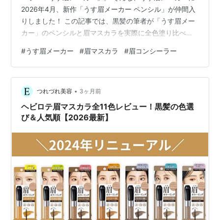
2026年4月、新作「うす眉メーカー ペンシル」が仲間入
りしました！ この記事では、黒髪の筆者が「うす眉メー
カー」のペンシルと眉マスカラを実際に全色塗り比べて
レビューします。 髪色別のおすすめカラーも紹介するの
#
うす眉メーカー
#
眉マスカラ
#
眉コンシーラー
で、ぜひ色選びの参考にしてみてくださいね！ ＞＞
KiSS（キス）うす眉メーカー キス「うす眉メーカー」眉
マスカラ＆ペンシルを口コミ【2026最新】 キス「うす眉
•
メーカー」眉マスカラ＆ペンシルの色選び【全色比較】
つれづれ美容
3ヶ月前
キスうす眉メーカーペンシル全3色を描き比べてみた 01
ヘビロテ眉マスカラ全11色レビュー！黒髪の色選
ピンクベージュ …
び＆人気順【2026最新】