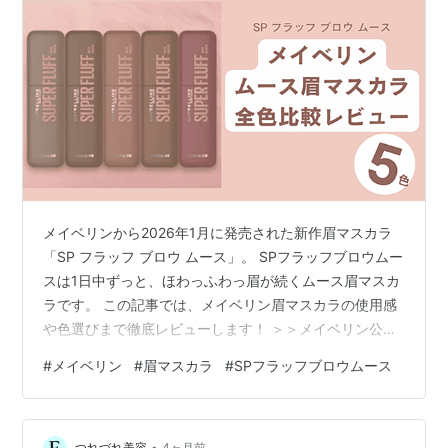
メイベリンから2026年1月に発売された新作眉マスカラ
「SP フラッフ ブロウ ムース」。 SPフラッフブロウムー
スは1日中ずっと、ほわっふわっ眉が続くムース眉マスカ
ラです。 この記事では、メイベリン眉マスカラの使用感
や色選びまで徹底レビューします！ ＞＞メイベリン公式
「SP フラッフ ブロウ ムース」 メイベリン眉マスカラ
#
メイベリン
#
眉マスカラ
#
SPフラッフブロウムース
「SP フラッフ ブロウ ムース」を口コミ＆レビュー
【2026新作】 メイベリンの眉マスカラを実際に塗ってみ
た【SPフラッフブロウムース】 1. ムースみたいな新感覚
•
つれづれ美容
4ヶ月前