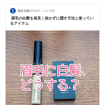
髪色別のおすすめカラー、最新の人気色、リアルな比較
写真をたっぷり載せているので、ぜひ色選びの参考にし
•
迷走主婦のブログ
3ヶ月前
てくださいね！ ＞＞…
眉毛の白髪を発見｜抜かずに隠す方法と使ってい
るアイテム