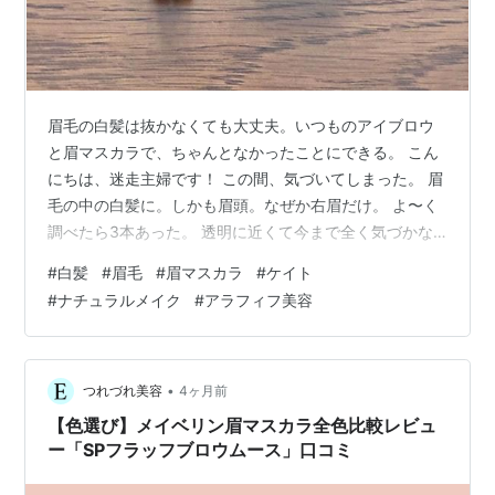
眉毛の白髪は抜かなくても大丈夫。いつものアイブロウ
と眉マスカラで、ちゃんとなかったことにできる。 こん
にちは、迷走主婦です！ この間、気づいてしまった。 眉
毛の中の白髪に。しかも眉頭。なぜか右眉だけ。 よ〜く
調べたら3本あった。 透明に近くて今まで全く気づかな
かったんですよね。笑 「抜こうかな…」と思ったけど、
#
白髪
#
眉毛
#
眉マスカラ
#
ケイト
これまで気づかなかったくらいだし…と思ってやめた。
#
ナチュラルメイク
#
アラフィフ美容
今年に入ってから、眉マスカラを使っています。これが
意外と良い🙆🏻‍♀️ ティッシュで余分な液を取ってから使う
と、めちゃくちゃ使いやすい。少々もったいないな…と
は思うけど、ダマにならないし、仕上がりが自然。 この
•
つれづれ美容
4ヶ月前
方がいい。 愛用しているの…
【色選び】メイベリン眉マスカラ全色比較レビュ
ー「SPフラッフブロウムース」口コミ